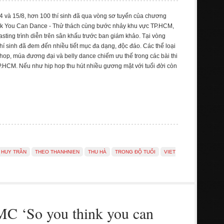
4 và 15/8, hơn 100 thí sinh đã qua vòng sơ tuyển của chương
ink You Can Dance - Thử thách cùng bước nhảy khu vực TP.HCM,
sting trình diễn trên sân khấu trước ban giám khảo. Tại vòng
thí sinh đã đem đến nhiều tiết mục đa dạng, độc đáo. Các thể loại
 hop, múa đương đại và belly dance chiếm ưu thế trong các bài thi
 TP.HCM. Nếu như hip hop thu hút nhiều gương mặt với tuổi đời còn
 HUY TRẦN
THEO THANHNIEN
THU HÀ
TRONG ĐỘ TUỔI
VIET
MC ‘So you think you can