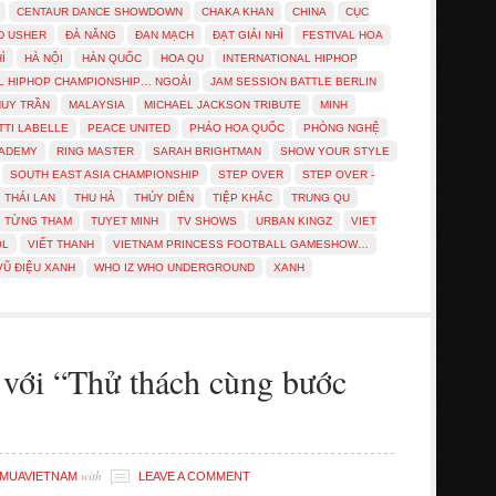
CENTAUR DANCE SHOWDOWN
CHAKA KHAN
CHINA
CỤC
D USHER
ĐÀ NẴNG
ĐAN MẠCH
ĐẠT GIẢI NHÌ
FESTIVAL HOA
Ì
HÀ NỘI
HÀN QUỐC
HOA QU
INTERNATIONAL HIPHOP
L HIPHOP CHAMPIONSHIP… NGOÀI
JAM SESSION BATTLE BERLIN
HUY TRẦN
MALAYSIA
MICHAEL JACKSON TRIBUTE
MINH
TTI LABELLE
PEACE UNITED
PHÁO HOA QUỐC
PHÒNG NGHỆ
CADEMY
RING MASTER
SARAH BRIGHTMAN
SHOW YOUR STYLE
SOUTH EAST ASIA CHAMPIONSHIP
STEP OVER
STEP OVER -
THÁI LAN
THU HÀ
THÚY DIÊN
TIỆP KHẮC
TRUNG QU
TỪNG THAM
TUYET MINH
TV SHOWS
URBAN KINGZ
VIET
OL
VIẾT THANH
VIETNAM PRINCESS FOOTBALL GAMESHOW…
VŨ ĐIỆU XANH
WHO IZ WHO UNDERGROUND
XANH
với “Thử thách cùng bước
with
MUAVIETNAM
LEAVE A COMMENT