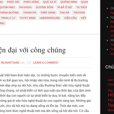
NG
PHÚC HẢI
PHÚC HÙNG
QUÁ XA XỈ
QUẢNG NINH
QUAY
QUỲNH NHƯ
RA KHOAI
SƯƠNG SỚM
TA ĐÃ Ở ĐÓ
TẠ THÙY
Q
ng
THÁNH ĐƯỜNG
THANH PH
THẮP SÁNG
THU HÀ
THƯƠNG
Ng
TRAN LY LY
TUYET MINH
UNDERGROUND
VIỆN VĂN
VIỆT
Bi
ÙNG
du
si
ch
Mi
Th
n đại với công chúng
Tr
Ho
y
with
MUAVIETNAM
LEAVE A COMMENT
Chủ
ật Việt Nam thời hiện đại, có những bước chuyển biến mới về
Anh 
ới xu thế giao lưu, hội nhập văn hóa, trong nền kinh tế thị trường.
Chuy
ới đáp ứng sự đòi hỏi, nhu cầu thưởng thức văn hóa nghệ thuật
ông chúng, nó phát triển có tính quy luật của thời đại, của tâm sinh
Duy 
Hồ
thời đại con người có sự phát triển tư duy, trí tuệ, năng lực tiếp
Hội
hững giá trị văn hóa nghệ thuật do con người sáng tạo. Những giá
Ng
ười, cho xã hội mà họ đang sống và tồn tại. Thời đại mới, con
đươ
hững hình thức nghệ thuật mới mà đời sống xã hội đòi hỏi. Có cầu