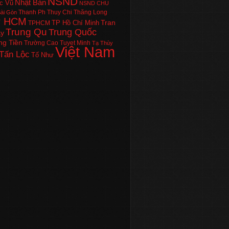
NSND
Nhật Bản
c Vũ
NSND CHU
Thanh Ph
Thuy Chi
Thăng Long
ài Gòn
P HCM
Tran
TP Hồ Chí Minh
TPHCM
Trung Qu
Trung Quốc
Ly
ng Tiền
Trường Cao
Tuyet Minh
Tạ Thùy
Việt Nam
Tấn Lộc
Tố Như