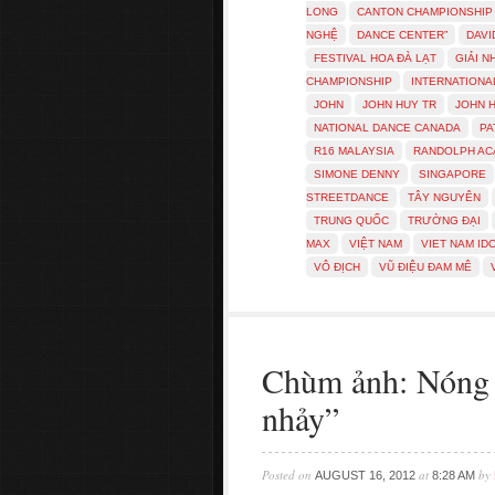
LONG
CANTON CHAMPIONSHIP
NGHỆ
DANCE CENTER”
DAVI
FESTIVAL HOA ĐÀ LẠT
GIẢI NH
CHAMPIONSHIP
INTERNATIONA
JOHN
JOHN HUY TR
JOHN 
NATIONAL DANCE CANADA
PA
R16 MALAYSIA
RANDOLPH A
SIMONE DENNY
SINGAPORE
STREETDANCE
TÂY NGUYÊN
TRUNG QUỐC
TRƯỜNG ĐẠI
MAX
VIỆT NAM
VIET NAM ID
VÔ ĐỊCH
VŨ ĐIỆU ĐAM MÊ
Chùm ảnh: Nóng 
nhảy”
Posted on
at
by
AUGUST 16, 2012
8:28 AM