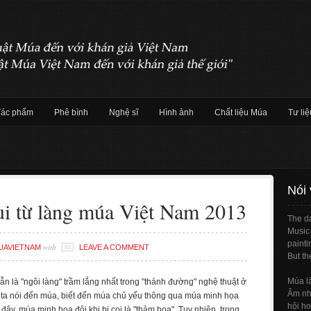
Tác phẩm
Phê bình
Nghệ sĩ
Hình ảnh
Chất liệu Múa
Tư liệ
Nói
ui từ làng múa Việt Nam 2013
The da
Music 
painti
with
UAVIETNAM
LEAVE A COMMENT
But th
Múa l
ẫn là "ngôi làng" trầm lắng nhất trong "thánh đường" nghệ thuật ở
Âm nhạ
 ta nói đến múa, biết đến múa chủ yếu thông qua múa minh họa
hội ho
đây, múa minh họa đôi khi bị coi là "thảm họa". Tuy nhiên, trong