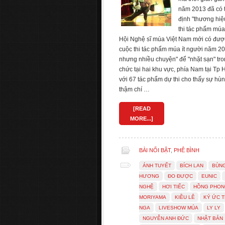
năm 2013 đã có tí
định "thương hiệu
thi tác phẩm mú
Hội Nghệ sĩ múa Việt Nam mới có được m
cuộc thi tác phẩm múa ít người năm 200
nhưng nhiều chuyện" để "nhặt sạn" tro
chức tại hai khu vực, phía Nam tại Tp 
với 67 tác phẩm dự thi cho thấy sự hù
thậm chí …
[READ
MORE...]
BÀI NỔI BẬT
,
PHÊ BÌNH
ÁNH TUYẾT
BÍCH LAN
BÙN
HƯƠNG
ĐO ĐƯỢC
EUNIC
NGHỆ
HƠI TIẾC
HỒNG PHON
MORIYAMA
KIỀU LÊ
KÝ ỨC T
NGA
LIVESHOW MÚA
LY LY
NGUYỄN ANH ĐỨC
NHẬT BẢN