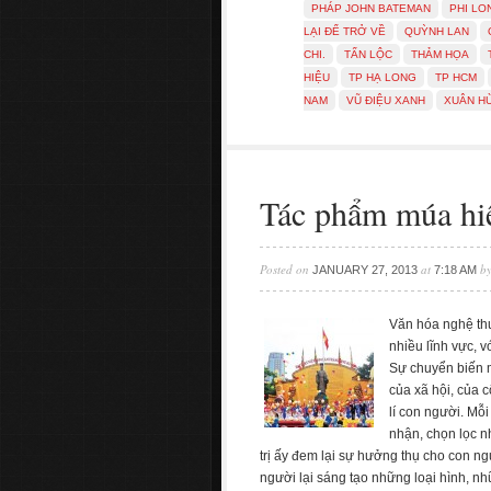
PHÁP JOHN BATEMAN
PHI LO
LẠI ĐỂ TRỞ VỀ
QUỲNH LAN
CHI.
TẤN LỘC
THẢM HỌA
HIỆU
TP HẠ LONG
TP HCM
NAM
VŨ ĐIỆU XANH
XUÂN H
Tác phẩm múa hiệ
Posted on
at
b
JANUARY 27, 2013
7:18 AM
Văn hóa nghệ thu
nhiều lĩnh vực, v
Sự chuyển biến m
của xã hội, của c
lí con người. Mỗi 
nhận, chọn lọc n
trị ấy đem lại sự hưởng thụ cho con ng
người lại sáng tạo những loại hình, n