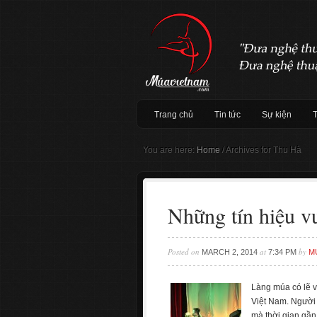
Trang chủ
Tin tức
Sự kiện
You are here:
Home
/
Archives for Thu Hà
Những tín hiệu v
Posted on
at
by
MARCH 2, 2014
7:34 PM
M
Làng múa có lẽ v
Việt Nam. Người
mà thời gian gần 