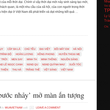
Nhạ
t của mỗi thời đại. Chính vì vậy thời đại mới nảy sinh sáng tạo mới,
TH
S
 khách quan, là một nhu cầu của xã hội, của con người trong thời
T
a hiện đại ở Việt Nam đã phát triển và đạt những kết quả …
Ly 
Trà
Chi.
LỤY
CẶP BA LÁ
CHÚ TỄU
ĐẠI VIỆT
ĐÔI MẮT EM
HÀ NỘI
TRÌNH ĐỘ
HOÀN LƯƠNG
HỒNG PHONG
HUYỀN THOẠI MẸ
 TRỜI
MEN SAY
MINH TH
MINH THÔNG
NGUỒN SÁNG
ND LÊ NGỌC CANH
NSND QU
NSND QUỲNH NHƯ
SUỐI TÓC
THIỆN
THU HÀ
TRĂNG THỀ
VỆT SÁNG
VIỆT NAM
 bước nhảy’ mở màn ấn tượng
by
with
M
MUAVIETNAM
LEAVE A COMMENT