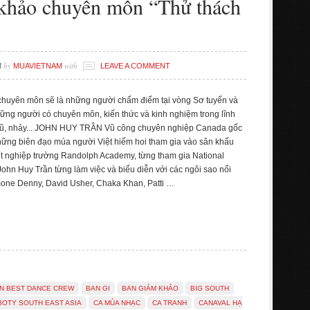
khảo chuyên môn “Thử thách
by
with
M
MUAVIETNAM
LEAVE A COMMENT
huyên môn sẽ là những người chấm điểm tại vòng Sơ tuyển và
hững người có chuyên môn, kiến thức và kinh nghiệm trong lĩnh
vũ, nhảy... JOHN HUY TRẦN Vũ công chuyên nghiệp Canada gốc
những biên đạo múa người Việt hiếm hoi tham gia vào sân khấu
t nghiệp trường Randolph Academy, từng tham gia National
hn Huy Trần từng làm việc và biểu diễn với các ngôi sao nổi
mone Denny, David Usher, Chaka Khan, Patti …
N BEST DANCE CREW
BAN GI
BAN GIÁM KHẢO
BIG SOUTH
BOTY SOUTH EAST ASIA
CA MÚA NHẠC
CA TRANH
CANAVAL HẠ