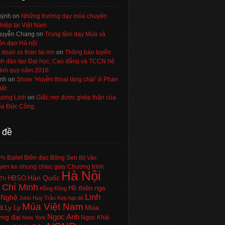
uỳnh
on
Những trường dạy múa chuyên
hiệp tại Việt Nam
uyễn Chang
on
Trung tâm dạy Múa và
ên đạo Hà nội
 doan xs than tai mn
on
Thông báo tuyển
nh đào tạo Đại học, Cao đẳng và TCCN hệ
ính quy năm 2016
nh
on
Show ‘Huyền thoại làng chài’ ở Phan
iết
uong Linh
on
Giấc mơ được ghép thận của
a Đức Công
 đề
Ballet
Biên đạo
Bông Sen
Ph
Bộ Văn
en ke nhung chiec giay
Chương trình
Hà Nội
Hàn Quốc
HBSO
Th
 Chí Minh
Hồ thiên nga
Hồng Kông
Linh
 Nghệ
John Huy Trần
Kẹp hạt dẻ
Múa Việt Nam
a
Ly Ly
Múa
Ngọc Anh
ng đại
Ngọc Khải
New York