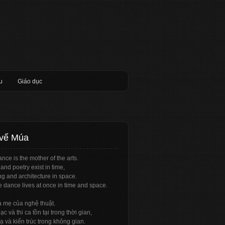
u
Giáo dục
 vế Múa
nce is the mother of the arts.
and poetry exist in time,
ng and architecture in space.
e dance lives at once in time and space.
à mẹ của nghệ thuật.
c và thi ca tồn tại trong thời gian,
ạ và kiến trúc trong không gian.