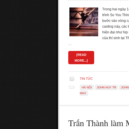
Trong hai ngày 1
trình So You Th
bước vào vòng ca
casting này, các 
hiện đại như hip
của thí sinh tại
…
[READ
MORE...]
TIN TỨC
HÀ NỘI
JOHN HUY TR
JOHN
MAX
Trấn Thành làm 