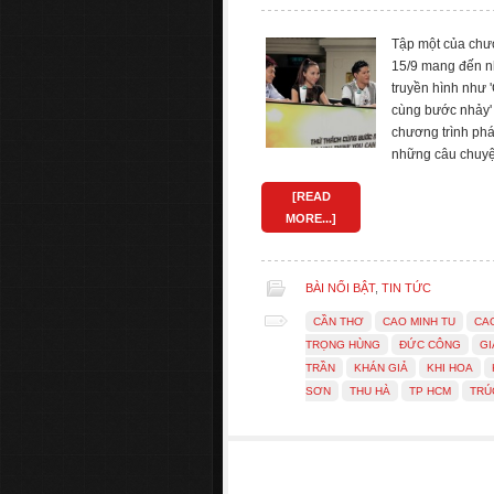
Tập một của chươ
15/9 mang đến n
truyền hình như '
cùng bước nhảy' 
chương trình phá
những câu chuyện
[READ
MORE...]
BÀI NỔI BẬT
,
TIN TỨC
CẦN THƠ
CAO MINH TU
CA
TRỌNG HÙNG
ĐỨC CÔNG
GI
TRẦN
KHÁN GIẢ
KHI HOA
SƠN
THU HÀ
TP HCM
TRÚ