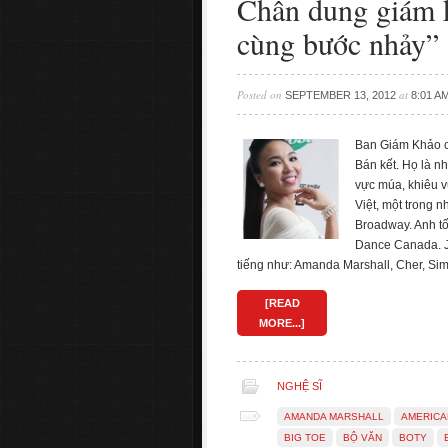
Chân dung giám 
cùng bước nhảy”
Posted on
at
SEPTEMBER 13, 2012
8:01 A
Ban Giám Khảo c
Bán kết. Họ là n
vực múa, khiêu 
Việt, một trong 
Broadway. Anh tố
Dance Canada. Jo
tiếng như: Amanda Marshall, Cher, Si
[READ
MORE...]
NGHỆ SĨ
AMANDA MARSHALL
AMERICA
BIG TOE
BỘ VĂN
BOTY