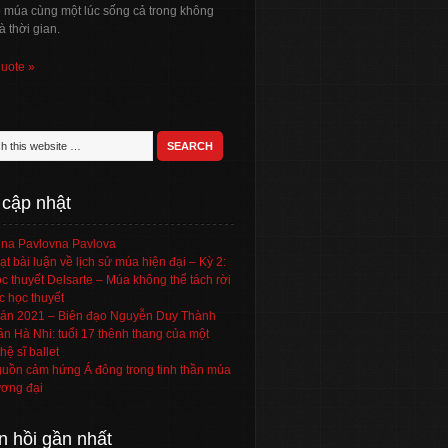
ó múa cùng một lúc sống cả trong không
à thời gian.
quote »
 cập nhật
na Pavlovna Pavlova
ạt bài luận về lịch sử múa hiện đại – Kỳ 2:
c thuyết Delsarte – Múa không thể tách rời
c học thuyết
án 2021 – Biên đạo Nguyễn Duy Thành
ần Hà Nhi: tuổi 17 thênh thang của một
hệ sĩ ballet
uồn cảm hứng Á đông trong tinh thần múa
ơng đại
n hồi gần nhất