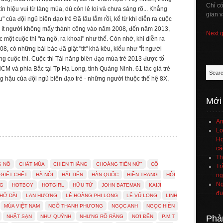
Chỉ c
n hiệu vui từ làng múa, dù còn lẻ loi và chưa sáng rõ... Khẳng
gian v
" của đội ngũ biên đạo trẻ Đã lâu lắm rồi, kể từ khi diễn ra cuộc
a ít người không mấy thành công vào năm 2008, đến năm 2013,
Next 
ột cuộc thi "ra ngô, ra khoai" như thế. Còn nhớ, khi diễn ra
8, có những bài báo đã giật "tít" khá kêu, kiểu như "Ít người
ng cuộc thi. Cuộc thi Tài năng biên đạo múa trẻ 2013 được tổ
HCM và phía Bắc tại Tp Hạ Long, tỉnh Quảng Ninh. 61 tác giả trẻ
ng hậu của đội ngũ biên đạo trẻ - những người thuộc thế hệ 8X,
Mới
An
Lo
Họ
cá
Th
G NỔ
CHẤT MÚA
CHIẾN THẮNG
CHOÀNG TIÊN NỮ"
CỐ
Tr
GIẾT CHẾT
HÀ NỘI
HẢI TIẾN
HÀN QUỐC
HIỀN TRANG
HỘI
ng
Ng
G
HOTBOY
HOTGIRL
HỮU TỪ
JOHN BATEMAN
KAIJI
đư
HỞ DÀI
LAN HƯƠNG
LÊ HOÀNG PHI LONG
LÊ VŨ LONG
LINH
MÚA VIỆT NAM
NGÔ THANH PHƯƠNG
NGỌC ANH
NGỌC HIỀN
NHẶT SẠN
NHƯ QUỲNH
NHƯNG RÕ RÀNG
NƠI ĐẾN
P.M.T
Phả