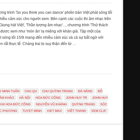
ng trình 'So you think you can dance' phiên bản Việt phát sóng tối
hiều cảm xúc cho người xem. Bên cạnh các cuộc thi âm nhạc trên
Giọng hát Việt', 'Thần tượng âm nhạc'..., chương trình 'Thử thách
được xem như 'món ăn' lạ miệng với khán giả. Tập một của
t sóng tối 15/9 mang đến nhiều cảm xúc và cả sự bất ngờ với
 rất thực tế. Chàng trai bị suy thận đến từ …
O MINH TUẤN
CHU QU
CHU QUỲNH TRANG
ĐÀ NẴNG
ĐỖ
ÁM KHẢO
HÀ NỘI
HOA ĐỨC CÔNG
JOHN HUY TR
JOHN HUY
KHI HOA ĐỨC CÔNG
NGUYỄN VŨ KHÁNH
QUỲNH TRANG
SÓC
C PHƯƠNG
TUYET MINH
VIET MAX
VIẾT THANH
XEM CLIP