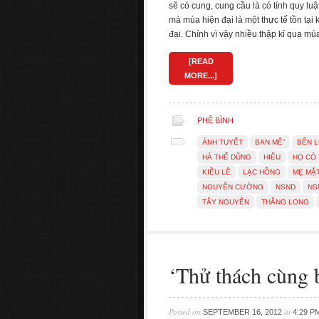
sẽ có cung, cung cầu là có tính quy luậ
mà múa hiện đại là một thực tế tồn tại
đại. Chính vì vậy nhiều thập kỉ qua mú
[READ
MORE...]
PHÊ BÌNH
ÁNH TUYẾT
BAN MÊ”
BẾN 
HÀ THẾ DŨNG
HIỂU
HỌ CÓ 
KIỀU LÊ
LẠC HỒNG
MẸ MẶT
NGUYỄN CƯỜNG
NSND
NS
TÂY NGUYÊN
THĂNG LONG
‘Thử thách cùng
Posted on
at
SEPTEMBER 16, 2012
4:29 P