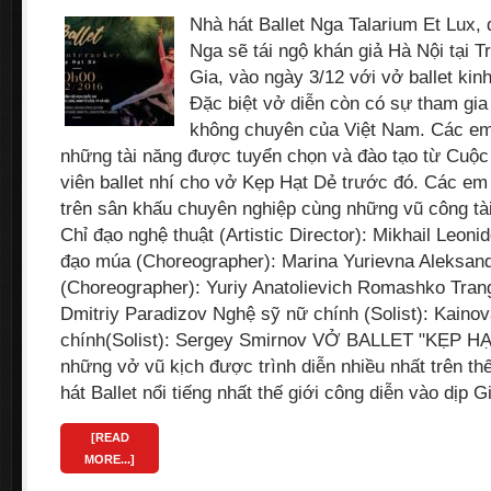
Nhà hát Ballet Nga Talarium Et Lux,
Nga sẽ tái ngộ khán giả Hà Nội tại 
Gia, vào ngày 3/12 với vở ballet kin
Đặc biệt vở diễn còn có sự tham gia
không chuyên của Việt Nam. Các em
những tài năng được tuyển chọn và đào tạo từ Cuộc 
viên ballet nhí cho vở Kẹp Hạt Dẻ trước đó. Các em
trên sân khấu chuyên nghiệp cùng những vũ công tà
Chỉ đạo nghệ thuật (Artistic Director): Mikhail Leon
đạo múa (Choreographer): Marina Yurievna Aleksan
(Choreographer): Yuriy Anatolievich Romashko Tran
Dmitriy Paradizov Nghệ sỹ nữ chính (Solist): Kaino
chính(Solist): Sergey Smirnov VỞ BALLET "KẸP HẠ
những vở vũ kịch được trình diễn nhiều nhất trên th
hát Ballet nổi tiếng nhất thế giới công diễn vào dịp 
[READ
MORE...]