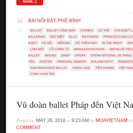
MORE...]
BÀI NỔI BẬT
,
PHÊ BÌNH
BALLET
BALLET LÃNG MẠN
CARMEN
CÓ THỂ
CỦA BIZET 
BALLERINA
ĐẶC BIỆT
ELLE
EN POINTE
FRANCISCO BALLE
BIZET
HÀ NỘI
HIỆN ĐẠI
HỒ THIÊN NGA
IN THE NIGHT
JER
LÍNH MỚI
LỖI CHÍNH TẢ
MARIA KOCHETKOVA
MATHILDE FRO
BALLET
NHƯNG
ONDP
OPERA
OPÉRA NATIONAL DE PARIS
YÊN
POSTER
PRINCIPAL DANCER
ROLAND PETIT
ROMANTI
SAN FRANCISCO BALLET
SWAN LAKE
TIỀN PHONG
VIỆT NA
YUAN YUAN TAN
Vũ đoàn ballet Pháp đến Việt Na
Posted on
at
by
wi
MAY 26, 2016
9:23 AM
MUAVIETNAM
COMMENT