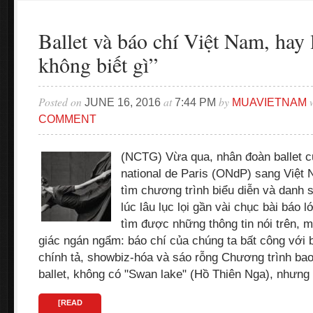
Ballet và báo chí Việt Nam, hay
không biết gì”
Posted on
at
by
w
JUNE 16, 2016
7:44 PM
MUAVIETNAM
COMMENT
(NCTG) Vừa qua, nhân đoàn ballet c
national de Paris (ONdP) sang Việt 
tìm chương trình biểu diễn và danh 
lúc lâu lục lọi gần vài chục bài báo 
tìm được những thông tin nói trên, 
giác ngán ngẩm: báo chí của chúng ta bất công với ba
chính tả, showbiz-hóa và sáo rỗng Chương trình bao
ballet, không có "Swan lake" (Hồ Thiên Nga), nhưn
[READ