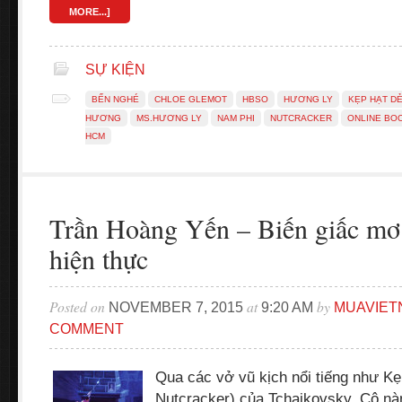
MORE...]
SỰ KIỆN
BẾN NGHÉ
CHLOE GLEMOT
HBSO
HƯƠNG LY
KẸP HẠT D
HƯƠNG
MS.HƯƠNG LY
NAM PHI
NUTCRACKER
ONLINE BO
HCM
Trần Hoàng Yến – Biến giấc mơ 
hiện thực
Posted on
at
by
NOVEMBER 7, 2015
9:20 AM
MUAVIET
COMMENT
Qua các vở vũ kịch nổi tiếng như Kẹ
Nutcracker) của Tchaikovsky, Cô nà