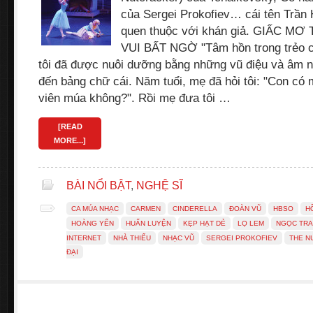
của Sergei Prokofiev… cái tên Trần
quen thuộc với khán giả. GIẤC M
VUI BẤT NGỜ "Tâm hồn trong trẻo củ
tôi đã được nuôi dưỡng bằng những vũ điệu và âm n
đến bảng chữ cái. Năm tuổi, mẹ đã hỏi tôi: "Con có 
viên múa không?". Rồi mẹ đưa tôi …
[READ
MORE...]
BÀI NỔI BẬT
,
NGHỆ SĨ
CA MÚA NHẠC
CARMEN
CINDERELLA
ĐOÀN VŨ
HBSO
H
HOÀNG YẾN
HUẤN LUYỆN
KẸP HẠT DẺ
LỌ LEM
NGỌC TRA
INTERNET
NHÀ THIẾU
NHẠC VŨ
SERGEI PROKOFIEV
THE N
ĐẠI