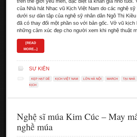
trên thế giới yêu mến, đặc biệt là khán giả nhỏ tuổi.
của Nhà hát Nhạc vũ Kịch Việt Nam do các nghệ sỹ
dưới sự dàn tập của nghệ sỹ nhân dân Ngô Thị Kiều
đã có thay đổi một phần so với bản gốc. Vở vũ kịch
những cảm xúc đẹp cho người xem khi nghệ thuật
[READ
MORE...]
SỰ KIỆN
KẸP HẠT DẺ
KỊCH VIỆT NAM
LỚN HÀ NỘI
MARCH
TẠI NHÀ
KỊCH
Nghệ sĩ múa Kim Cúc – May mắn
nghề múa