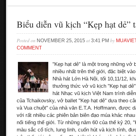
Biểu diễn vũ kịch “Kẹp hạt dẻ” t
Posted on
at
by
NOVEMBER 25, 2015
3:41 PM
MUAVIE
COMMENT
"Kẹp hạt dẻ" là một trong những vở b
nhiều nhất trên thế giới, đặc biệt và
Nhà hát Lớn Hà Nội, tối 10,11/12, k
thưởng thức vở vũ kịch "Kẹp hạt dẻ"
hát Nhạc vũ kịch Việt Nam trình diễ
của Tchaikovsky, vở ballet "Kẹp hạt dẻ" dựa theo c
và Vua chuột" của nhà văn E.T.A. Hoffmann, được d
với rất nhiều các phiên bản biên đạo múa khác nhau
nổi tiếng thế giới. Từ những năm 60 của thế kỷ 20,
màu sắc cổ tích, lung linh, cuốn hút và kịch tính, 