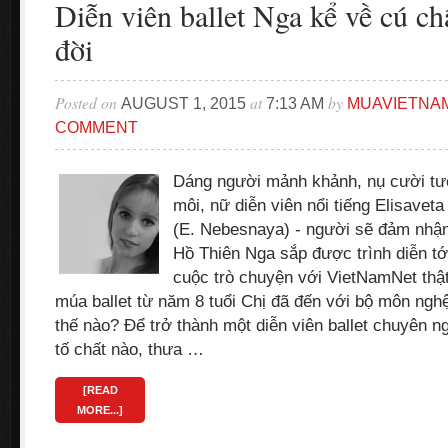
Diễn viên ballet Nga kể về cú c
đời
Posted on
at
by
AUGUST 1, 2015
7:13 AM
MUAVIETNA
COMMENT
Dáng người mảnh khảnh, nụ cười tươ
môi, nữ diễn viên nổi tiếng Elisave
(E. Nebesnaya) - người sẽ đảm nhận
Hồ Thiên Nga sắp được trình diễn tớ
cuộc trò chuyện với VietNamNet thật
múa ballet từ năm 8 tuổi Chị đã đến với bộ môn nghệ
thế nào? Để trở thành một diễn viên ballet chuyên n
tố chất nào, thưa …
[READ
MORE...]