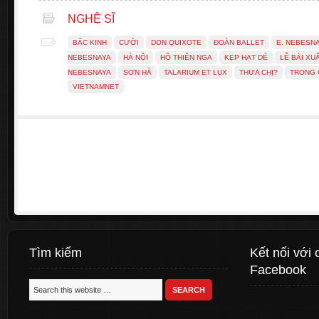
NGHỆ SĨ
BẮC KINH
CƯỜI
DON QUIXOTE
ĐOÀN BALLET
E. NEBESN
NEBESNAYA
HÀ NỘI
HỒ THIÊN NGA
KẸP HẠT DẺ
LỄ BÁI XU
NEBESNAYA
SƠN HÀ
TALARIUM ET LUX
THƯA CHỊ?
TRONG 
VIETNAMNET
Tìm kiếm
Kết nối với 
Facebook