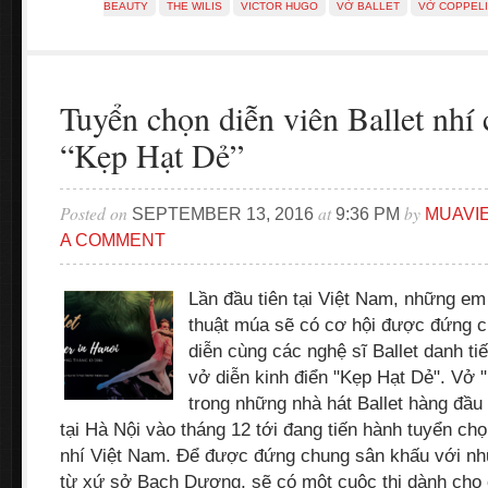
BEAUTY
THE WILIS
VICTOR HUGO
VỞ BALLET
VỞ COPPEL
Tuyển chọn diễn viên Ballet nhí 
“Kẹp Hạt Dẻ”
Posted on
at
by
SEPTEMBER 13, 2016
9:36 PM
MUAVI
A COMMENT
Lần đầu tiên tại Việt Nam, những em
thuật múa sẽ có cơ hội được đứng c
diễn cùng các nghệ sĩ Ballet danh tiế
vở diễn kinh điển "Kẹp Hạt Dẻ". Vở 
trong những nhà hát Ballet hàng đầ
tại Hà Nội vào tháng 12 tới đang tiến hành tuyển chọ
nhí Việt Nam. Để được đứng chung sân khấu với nhữ
từ xứ sở Bạch Dương, sẽ có một cuộc thi dành cho