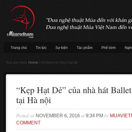
Trang chủ
Tin tức
Sự kiện
Tác phẩm
Phê bình
Nghệ
You are here:
Home
/
Archives for Kẹp hạt dẻ
“Kẹp Hạt Dẻ” của nhà hát Ballet
tại Hà nội
Posted on
at
by
NOVEMBER 6, 2016
9:34 PM
MUAVIET
COMMENT