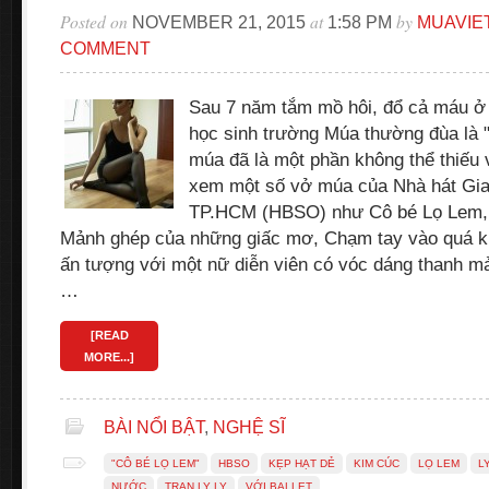
Posted on
at
by
NOVEMBER 21, 2015
1:58 PM
MUAVIE
COMMENT
Sau 7 năm tắm mồ hôi, đổ cả máu ở
học sinh trường Múa thường đùa là "đ
múa đã là một phần không thể thiếu
xem một số vở múa của Nhà hát Gi
TP.HCM (HBSO) như Cô bé Lọ Lem, 
Mảnh ghép của những giấc mơ, Chạm tay vào quá 
ấn tượng với một nữ diễn viên có vóc dáng thanh m
…
[READ
MORE...]
BÀI NỔI BẬT
,
NGHỆ SĨ
"CÔ BÉ LỌ LEM"
HBSO
KẸP HẠT DẺ
KIM CÚC
LỌ LEM
L
NƯỚC
TRAN LY LY
VỚI BALLET