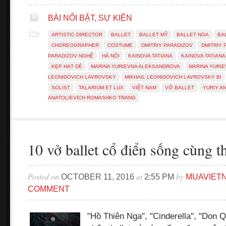
BÀI NỔI BẬT
,
SỰ KIỆN
ARTISTIC DIRECTOR
BALLET
BALLET MỸ
BALLET NGA
BA
CHOREOGRAPHER
COSTUME
DMITRIY PARADIZOV
DMITRIY 
PARADIZOV NGHỆ
HÀ NỘI
KAINOVA TATIANA
KAINOVA TATIANA
KẸP HẠT DẺ
MARINA YURIEVNA ALEKSANDROVA
MARINA YURIE
LEONIDOVICH LAVROVSKY
MIKHAIL LEONIDOVICH LAVROVSKY BI
SOLIST
TALARIUM ET LUX
VIỆT NAM
VỞ BALLET
YURIY A
ANATOLIEVICH ROMASHKO TRANG
10 vở ballet cổ điển sống cùng t
Posted on
at
by
OCTOBER 11, 2016
2:55 PM
MUAVIET
COMMENT
"Hồ Thiên Nga", "Cinderella", "Don Q