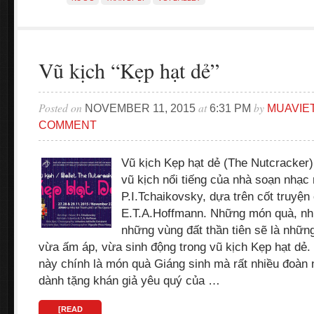
Vũ kịch “Kẹp hạt dẻ”
Posted on
at
by
NOVEMBER 11, 2015
6:31 PM
MUAVIE
COMMENT
Vũ kịch Kẹp hạt dẻ (The Nutcracker)
vũ kịch nổi tiếng của nhà soạn nhạc
P.I.Tchaikovsky, dựa trên cốt truyệ
E.T.A.Hoffmann. Những món quà, nhữ
những vùng đất thần tiên sẽ là nhữ
vừa ấm áp, vừa sinh động trong vũ kịch Kẹp hạt dẻ. 
này chính là món quà Giáng sinh mà rất nhiều đoàn n
dành tặng khán giả yêu quý của …
[READ