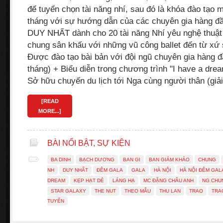
để tuyển chọn tài năng nhí, sau đó là khóa đào tạo m
tháng với sự hướng dẫn của các chuyên gia hàng đầu
DUY NHẤT dành cho 20 tài năng Nhí yêu nghệ thuậ
chung sân khấu với những vũ công ballet đến từ x
Được đào tạo bài bản với đội ngũ chuyên gia hàng đ
tháng) + Biểu diễn trong chương trình "I have a drea
Sở hữu chuyến du lịch tới Nga cùng người thân (giả
[READ
MORE...]
BÀI NỔI BẬT
,
SỰ KIỆN
BA DINH
BẠCH DƯƠNG
BAN GI
BAN GIÁM KHẢO
CHUNG
NH
DUY NHẤT
ĐÊM GALA
GALA
HÀ NỘI
HÀ NỘI ĐÊM GAL
DREAM
KẸP HẠT DẺ
LÁNG HẠ
MC ĐẶNG CHÂU ANH
NG CHU
STAR GALAXY
THE NUT
THEO MẪU
THU LAN
TRAO
TRA
TUYỂN