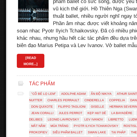
phẩm ballet có sức sống, được yêu t
vũ kịch thế giới. Hồ Thiên Nga (Swa
thuật ballet, nhiều người nghĩ ngay 
Phần âm nhạc được viết khoảng năm
soạn nhạc Pyotr Ilyich Tchaikovsky. Đã có nhiều ph
khác nhau, nhưng hầu hết các tác phẩm đều dựa trê
biên đạo Marius Petipa và Lev Ivanov. Vở ballet m
[READ
MORE...]
TÁC PHẨM
"CÔ BÉ LỌ LEM"
ADOLPHE ADAM
ẤN ĐỘ NIKIYA
ATHUR SAINT
NUITTER
CHARLES PERRAULT
CINDERELLA
COPPELIA
DAN
DON QUIXOTE
FILIPPO TAGLIONI
GISELLE
HERMAN SEVERIN
JEAN CORALLI
JULES PERROT
KẸP HẠT DẺ
LA BAYADÈRE
DELIBES
LEONID LAVROVSKY
LEV IVANOV
LIBRETTO
LUDW
MẮT NĂM
MÚA TRẮNG
PYOTR ILYICH TCHAIKOVSKY
ROSTIS
PROKOFIEV
SIÊU PHẨM BALLET
SWAN LAKE
TẠI PHÁP
THE