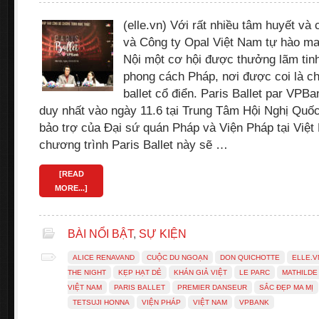
(elle.vn) Với rất nhiều tâm huyết v
và Công ty Opal Việt Nam tự hào ma
Nội một cơ hội được thưởng lãm tinh
phong cách Pháp, nơi được coi là ch
ballet cổ điển. Paris Ballet par VPB
duy nhất vào ngày 11.6 tại Trung Tâm Hội Nghị Quốc
bảo trợ của Đại sứ quán Pháp và Viện Pháp tại Việ
chương trình Paris Ballet này sẽ …
[READ
MORE...]
BÀI NỔI BẬT
,
SỰ KIỆN
ALICE RENAVAND
CUỘC DU NGOẠN
DON QUICHOTTE
ELLE.V
THE NIGHT
KẸP HẠT DẺ
KHÁN GIẢ VIỆT
LE PARC
MATHILDE
VIỆT NAM
PARIS BALLET
PREMIER DANSEUR
SẮC ĐẸP MA MỊ
TETSUJI HONNA
VIỆN PHÁP
VIỆT NAM
VPBANK