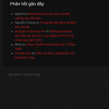
Phản hồi gần đây
Quỳnh
on
Những trường dạy múa chuyên
nghiệp tại Việt Nam
Nguyễn Chang
on
Trung tâm dạy Múa và Biên
đạo Hà nội
du doan xs than tai mn
on
Thông báo tuyển
sinh đào tạo Đại học, Cao đẳng và TCCN hệ
chính quy năm 2016
Minh
on
Show ‘Huyền thoại làng chài’ ở Phan
Thiết
Truong Linh
on
Giấc mơ được ghép thận của
Hoa Đức Công
RETURN TO TOP OF PAGE