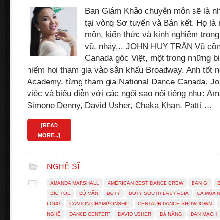
Ban Giám Khảo chuyên môn sẽ là n
tại vòng Sơ tuyển và Bán kết. Họ l
môn, kiến thức và kinh nghiệm trong
vũ, nhảy... JOHN HUY TRẦN Vũ côn
Canada gốc Việt, một trong những b
hiếm hoi tham gia vào sân khấu Broadway. Anh tốt 
Academy, từng tham gia National Dance Canada. Jo
việc và biểu diễn với các ngôi sao nổi tiếng như: A
Simone Denny, David Usher, Chaka Khan, Patti …
[READ
MORE...]
NGHỆ SĨ
AMANDA MARSHALL
AMERICAN BEST DANCE CREW
BAN GI
BIG TOE
BỘ VĂN
BOTY
BOTY SOUTH EAST ASIA
CA MÚA 
LONG
CANTON CHAMPIONSHIP
CENTAUR DANCE SHOWDOWN
NGHỆ
DANCE CENTER”
DAVID USHER
ĐÀ NẴNG
ĐAN MẠCH