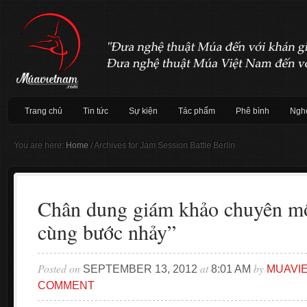
Trang chủ
Tin tức
Sự kiện
Tác phẩm
Phê bình
Nghệ
You are here:
Home
/
Archives for Jam Session Battle Berlin
Chân dung giám khảo chuyên m
cùng bước nhảy”
Posted on
at
by
SEPTEMBER 13, 2012
8:01 AM
MUAVI
COMMENT