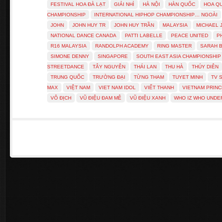
FESTIVAL HOA ĐÀ LẠT
GIẢI NHÌ
HÀ NỘI
HÀN QUỐC
HOA Q
CHAMPIONSHIP
INTERNATIONAL HIPHOP CHAMPIONSHIP… NGOÀI
JOHN
JOHN HUY TR
JOHN HUY TRẦN
MALAYSIA
MICHAEL 
NATIONAL DANCE CANADA
PATTI LABELLE
PEACE UNITED
P
R16 MALAYSIA
RANDOLPH ACADEMY
RING MASTER
SARAH 
SIMONE DENNY
SINGAPORE
SOUTH EAST ASIA CHAMPIONSHIP
STREETDANCE
TÂY NGUYÊN
THÁI LAN
THU HÀ
THÚY DIÊN
TRUNG QUỐC
TRƯỜNG ĐẠI
TỪNG THAM
TUYET MINH
TV 
MAX
VIỆT NAM
VIET NAM IDOL
VIẾT THANH
VIETNAM PRIN
VÔ ĐỊCH
VŨ ĐIỆU ĐAM MÊ
VŨ ĐIỆU XANH
WHO IZ WHO UND