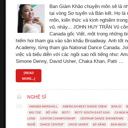
Ban Giám Khảo chuyên môn sẽ là n
tại vòng Sơ tuyển và Bán kết. Họ l
môn, kiến thức và kinh nghiệm trong
vũ, nhảy... JOHN HUY TRẦN Vũ côn
Canada gốc Việt, một trong những b
hiếm hoi tham gia vào sân khấu Broadway. Anh tốt 
Academy, từng tham gia National Dance Canada. Jo
việc và biểu diễn với các ngôi sao nổi tiếng như: A
Simone Denny, David Usher, Chaka Khan, Patti …
[READ
MORE...]
NGHỆ SĨ
AMANDA MARSHALL
AMERICAN BEST DANCE CREW
BAN GI
BIG TOE
BỘ VĂN
BOTY
BOTY SOUTH EAST ASIA
CA MÚA 
LONG
CANTON CHAMPIONSHIP
CENTAUR DANCE SHOWDOWN
NGHỆ
DANCE CENTER”
DAVID USHER
ĐÀ NẴNG
ĐAN MẠCH