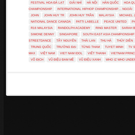
FESTIVAL HOA ĐÀ LẠT
GIẢI NHÌ
HÀ NỘI
HÀN QUỐC
HOA Q
CHAMPIONSHIP
INTERNATIONAL HIPHOP CHAMPIONSHIP… NGOÀI
JOHN
JOHN HUY TR
JOHN HUY TRẦN
MALAYSIA
MICHAEL 
NATIONAL DANCE CANADA
PATTI LABELLE
PEACE UNITED
P
R16 MALAYSIA
RANDOLPH ACADEMY
RING MASTER
SARAH 
SIMONE DENNY
SINGAPORE
SOUTH EAST ASIA CHAMPIONSHIP
STREETDANCE
TÂY NGUYÊN
THÁI LAN
THU HÀ
THÚY DIÊN
TRUNG QUỐC
TRƯỜNG ĐẠI
TỪNG THAM
TUYET MINH
TV 
MAX
VIỆT NAM
VIET NAM IDOL
VIẾT THANH
VIETNAM PRIN
VÔ ĐỊCH
VŨ ĐIỆU ĐAM MÊ
VŨ ĐIỆU XANH
WHO IZ WHO UND