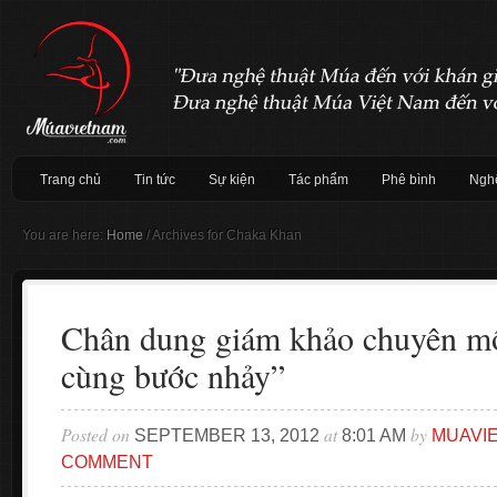
Trang chủ
Tin tức
Sự kiện
Tác phẩm
Phê bình
Nghệ
You are here:
Home
/
Archives for Chaka Khan
Chân dung giám khảo chuyên m
cùng bước nhảy”
Posted on
at
by
SEPTEMBER 13, 2012
8:01 AM
MUAVI
COMMENT