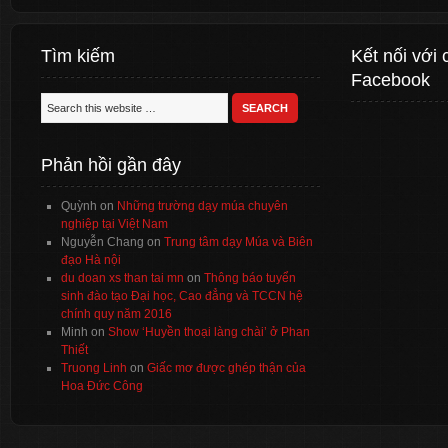
Tìm kiếm
Kết nối với 
Facebook
Phản hồi gần đây
Quỳnh
on
Những trường dạy múa chuyên
nghiệp tại Việt Nam
Nguyễn Chang
on
Trung tâm dạy Múa và Biên
đạo Hà nội
du doan xs than tai mn
on
Thông báo tuyển
sinh đào tạo Đại học, Cao đẳng và TCCN hệ
chính quy năm 2016
Minh
on
Show ‘Huyền thoại làng chài’ ở Phan
Thiết
Truong Linh
on
Giấc mơ được ghép thận của
Hoa Đức Công