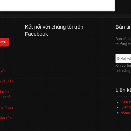
Kết nối với chúng tôi trên
Bản ti
Facebook
Bạn có th
thường xu
Xin vui l
uyên
tính năng
 và Biên
Liên k
tuyển
TCCN hệ
Giới t
Liên h
’ ở Phan
Đăng 
hận của