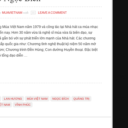
y
with
MUAVIETNAM
LEAVE A COMMENT
ng Múa Việt Nam năm 1979 và công tác tại Nhà hát ca múa nhạc
ến nay. Hơn 30 năm vừa là nghệ sĩ múa vừa là biên đạo, sự
ã gắn bó với sự phát triển lớn mạnh của Nhà hát. Các chương
 cấp quốc gia như: Chương tình nghệ thuật kỷ niệm 50 năm mở
n; Chương trình Đền Hùng; Con đường Huyền thoại. Đặc biệt
ó tổng đạo diễn …
LAN HƯƠNG
MÚA VIỆT NAM
NGỌC BÍCH
QUẢNG TRỊ
ỆT NAM
VĨNH PHÚC