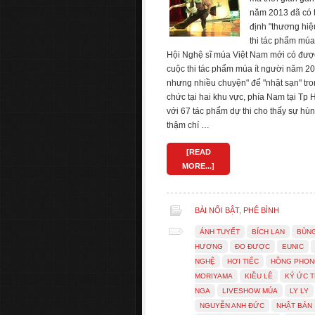
năm 2013 đã có tí
định "thương hiệu
thi tác phẩm mú
Hội Nghệ sĩ múa Việt Nam mới có được m
cuộc thi tác phẩm múa ít người năm 200
nhưng nhiều chuyện" để "nhặt sạn" tro
chức tại hai khu vực, phía Nam tại Tp 
với 67 tác phẩm dự thi cho thấy sự hù
thậm chí …
[READ
MORE...]
BÀI NỔI BẬT
,
PHÊ BÌNH
ÁNH TUYẾT
BÍCH LAN
BÙN
HƯƠNG
ĐO ĐƯỢC
EUNIC
NGHỆ
HƠI TIẾC
HỒNG PHON
MORIYAMA
KIỀU LÊ
KÝ ỨC T
NGA
LIVESHOW MÚA
LY LY
NGUYỄN ANH ĐỨC
NHẬT BẢN