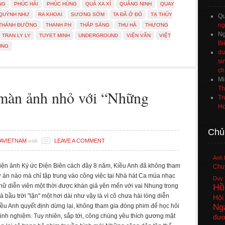
NG
PHÚC HẢI
PHÚC HÙNG
QUÁ XA XỈ
QUẢNG NINH
QUAY
QUỲNH NHƯ
RA KHOAI
SƯƠNG SỚM
TA ĐÃ Ở ĐÓ
TẠ THÙY
Q
ng
THÁNH ĐƯỜNG
THANH PH
THẮP SÁNG
THU HÀ
THƯƠNG
Ng
TRAN LY LY
TUYET MINH
UNDERGROUND
VIỆN VĂN
VIỆT
Bi
ÙNG
du
si
ch
Mi
Th
 màn ảnh nhỏ với “Những
Tr
Ho
Chủ
with
AVIETNAM
LEAVE A COMMENT
Anh 
iện ảnh Ký ức Điện Biên cách đây 8 năm, Kiều Anh đã không tham
Chuy
ự án nào mà chỉ tập trung vào công việc tại Nhà hát Ca múa nhạc
Duy 
Hồ
 nữ diễn viên một thời được khán giả yên mến với vai Nhung trong
à bầu trời "lặn" một hơi dài như vậy là vì cô chưa hài lòng diễn
Hội
iều Anh quyết định dừng lại, không tham gia đóng phim để học hỏi
Ng
 kinh nghiệm. Tuy nhiên, sắp tới, công chúng yêu thích gương mặt
đươ