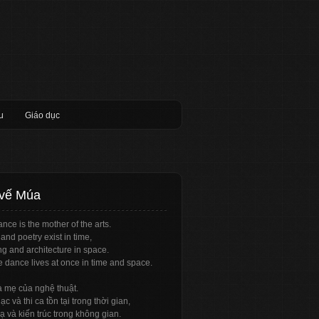
u
Giáo dục
 vế Múa
nce is the mother of the arts.
and poetry exist in time,
ng and architecture in space.
e dance lives at once in time and space.
à mẹ của nghệ thuật.
c và thi ca tồn tại trong thời gian,
ạ và kiến trúc trong không gian.