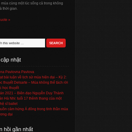
ó múa cùng một lúc sống cả trong không
à thời gian.
quote »
 cập nhật
na Pavlovna Pavlova
ạt bài luận về lịch sử múa hiện đại – Kỳ 2:
c thuyết Delsarte – Múa không thể tách rời
c học thuyết
án 2021 – Biên đạo Nguyễn Duy Thành
ần Hà Nhi: tuổi 17 thênh thang của một
hệ sĩ ballet
uồn cảm hứng Á đông trong tinh thần múa
ơng đại
n hồi gần nhất