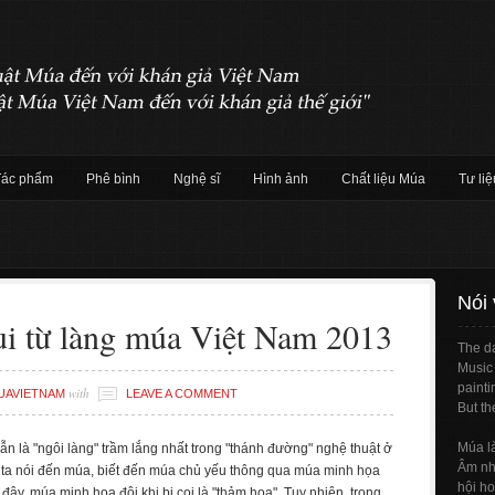
Tác phẩm
Phê bình
Nghệ sĩ
Hình ảnh
Chất liệu Múa
Tư liệ
g
Nói
ui từ làng múa Việt Nam 2013
The da
Music 
painti
with
UAVIETNAM
LEAVE A COMMENT
But th
Múa l
ẫn là "ngôi làng" trầm lắng nhất trong "thánh đường" nghệ thuật ở
Âm nhạ
 ta nói đến múa, biết đến múa chủ yếu thông qua múa minh họa
hội ho
đây, múa minh họa đôi khi bị coi là "thảm họa". Tuy nhiên, trong