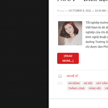
Posted on
at
b
OCTOBER 8, 2011
10:43 AM
Tốt nghiệp trườ
Việt Nam từ đó đ
nghiệp của chị đ
trình nghệ thuật
đưởng Trường Sơ
chị được làm Ph
[READ
MORE...]
NGHỆ SĨ
HÀ ĐÔNG
HÀ NỘI
HÁT XẨM
THĂNG LONG
VÀNG HỘI
VI