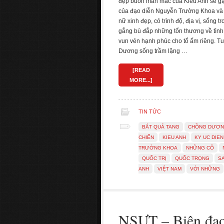
đẹp buồn man mác của Kiều Anh sẽ gặp
của đạo diễn Nguyễn Trường Khoa và 
nữ xinh đẹp, có trình độ, địa vị, sống t
gắng bù đắp những tổn thương về tình
vun vén hạnh phúc cho tổ ấm riêng. T
Dương sống trầm lặng …
[READ
MORE...]
TIN TỨC
BẮT QUẢ TANG
CHỒNG DƯƠ
CHIẾN
KIEU ANH
KY UC DIEN
TRƯỜNG KHOA
NHỮNG CÔ
QUỐC TRỊ
QUỐC TRỌNG
S
ANH
VIỆT NAM
VỚI NHỮNG
NSƯT – Biên đạ