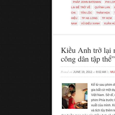
PHÁP JOHN BATEMAN
PHI LO
LẠI ĐỂ TRỞ VỀ
QUỲNH LAN
CHI.
TẤN LỘC
THẢM HỌA
HIỆU
TP HẠ LONG
TP HCM
NAM
VŨ ĐIỆU XANH
XUÂN H
Kiều Anh trở lại
công dân tập thể”
Posted on
at
by
JUNE 19, 2012
8:02 AM
MU
Kể từ sau phim đ
gia bất cứ một d
Việt Nam. Sở dĩ,
phim Phía trước l
xuất của mình. K
và tích lũy thêm