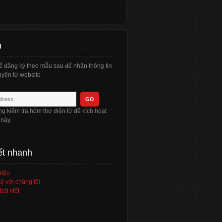
n
ể đăng ký theo mẫu sau để nhận thông tin
yên từ website
òng kiểm tra hòm thư điện tử để kích hoạt
 này.
ết nhanh
hiệu
ệ với chúng tôi
bài viết