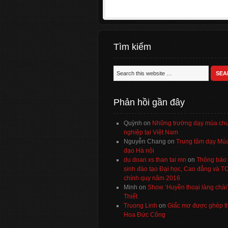
Tìm kiếm
Phản hồi gần đây
Quỳnh
on
Những trường dạy múa ch
nghiệp tại Việt Nam
Nguyễn Chang
on
Trung tâm dạy Múa
đạo Hà nội
du doan xs than tai mn
on
Thông báo 
sinh đào tạo Đại học, Cao đẳng và 
chính quy năm 2016
Minh
on
Show ‘Huyền thoại làng chài
Thiết
Truong Linh
on
Giấc mơ được ghép t
Hoa Đức Công