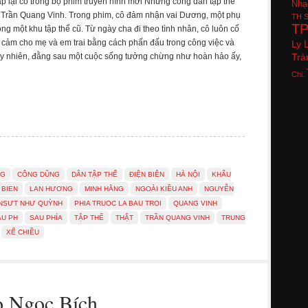
 lại cô trong bộ phim truyền hình mới Những công dân tập thể
Nhạ
Trần Quang Vinh. Trong phim, cô đảm nhận vai Dương, một phụ
TH
S
T
rong một khu tập thể cũ. Từ ngày cha đi theo tình nhân, cô luôn cố
 cảm cho mẹ và em trai bằng cách phấn đấu trong công việc và
Ly 
uy nhiên, đằng sau một cuộc sống tưởng chừng như hoàn hảo ấy,
Trà
Chi.
NG
CÔNG DŨNG
DÂN TẬP THỂ
ĐIỆN BIÊN
HÀ NỘI
KHẨU
 BIEN
LAN HƯƠNG
MINH HẰNG
NGOÀI KIỀU ANH
NGUYỄN
NSƯT NHƯ QUỲNH
PHIA TRUOC LA BAU TROI
QUANG VINH
AU PH
SAU PHÍA
TẬP THỂ
THẬT
TRẦN QUANG VINH
TRUNG
XẾ CHIỀU
o Ngọc Bích