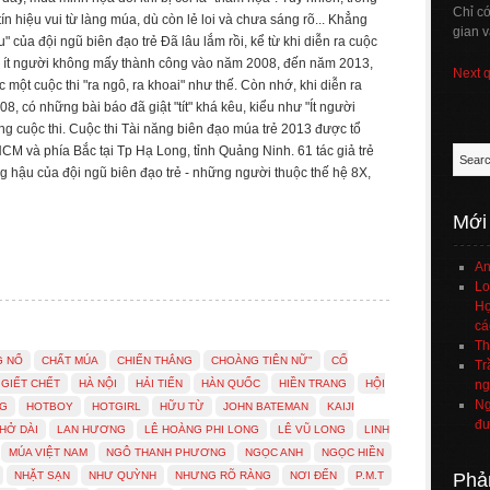
Chỉ c
n hiệu vui từ làng múa, dù còn lẻ loi và chưa sáng rõ... Khẳng
gian v
" của đội ngũ biên đạo trẻ Đã lâu lắm rồi, kể từ khi diễn ra cuộc
a ít người không mấy thành công vào năm 2008, đến năm 2013,
Next 
ột cuộc thi "ra ngô, ra khoai" như thế. Còn nhớ, khi diễn ra
8, có những bài báo đã giật "tít" khá kêu, kiểu như "Ít người
ng cuộc thi. Cuộc thi Tài năng biên đạo múa trẻ 2013 được tổ
HCM và phía Bắc tại Tp Hạ Long, tỉnh Quảng Ninh. 61 tác giả trẻ
ng hậu của đội ngũ biên đạo trẻ - những người thuộc thế hệ 8X,
Mới
An
Lo
Họ
cá
Th
G NỔ
CHẤT MÚA
CHIẾN THẮNG
CHOÀNG TIÊN NỮ"
CỐ
Tr
GIẾT CHẾT
HÀ NỘI
HẢI TIẾN
HÀN QUỐC
HIỀN TRANG
HỘI
ng
Ng
G
HOTBOY
HOTGIRL
HỮU TỪ
JOHN BATEMAN
KAIJI
đư
HỞ DÀI
LAN HƯƠNG
LÊ HOÀNG PHI LONG
LÊ VŨ LONG
LINH
MÚA VIỆT NAM
NGÔ THANH PHƯƠNG
NGỌC ANH
NGỌC HIỀN
NHẶT SẠN
NHƯ QUỲNH
NHƯNG RÕ RÀNG
NƠI ĐẾN
P.M.T
Phả