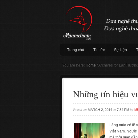
Trang chủ
Tin tức
Sự kiện
You are here:
Home
/
Archives for Lan Hươn
Những tín hiệu v
Posted on
at
by
MARCH 2, 2014
7:34 PM
M
Làng múa có lẽ v
Việt Nam. Người
mà thời gian gần 