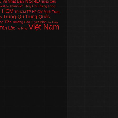
NSND
Nhật Bản
c Vũ
NSND CHU
Thanh Ph
Thuy Chi
Thăng Long
ài Gòn
P HCM
Tran
TP Hồ Chí Minh
TPHCM
Trung Qu
Trung Quốc
Ly
ng Tiền
Trường Cao
Tuyet Minh
Tạ Thùy
Việt Nam
Tấn Lộc
Tố Như