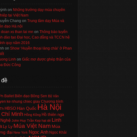
uỳnh
on
Những trường dạy múa chuyên
hiệp tại Việt Nam
uyễn Chang
on
Trung tâm dạy Múa và
ên đạo Hà nội
 doan xs than tai mn
on
Thông báo tuyển
nh đào tạo Đại học, Cao đẳng và TCCN hệ
ính quy năm 2016
nh
on
Show ‘Huyền thoại làng chài’ ở Phan
iết
uong Linh
on
Giấc mơ được ghép thận của
a Đức Công
 đề
Ballet
Biên đạo
Bông Sen
Ph
Bộ Văn
en ke nhung chiec giay
Chương trình
Hà Nội
Hàn Quốc
HBSO
Th
 Chí Minh
Hồ thiên nga
Hồng Kông
Linh
 Nghệ
John Huy Trần
Kẹp hạt dẻ
Múa Việt Nam
a
Ly Ly
Múa
Ngọc Anh
ng đại
Ngọc Khải
New York