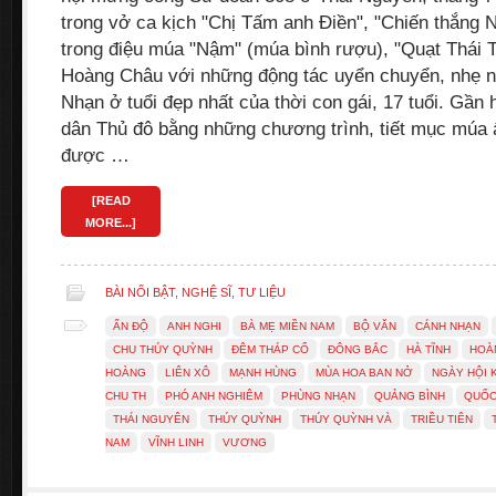
trong vở ca kịch "Chị Tấm anh Điền", "Chiến thắng 
trong điệu múa "Nậm" (múa bình rượu), "Quạt Thái 
Hoàng Châu với những động tác uyển chuyển, nhẹ 
Nhạn ở tuổi đẹp nhất của thời con gái, 17 tuổi. Gần
dân Thủ đô bằng những chương trình, tiết mục múa
được …
[READ
MORE...]
BÀI NỔI BẬT
,
NGHỆ SĨ
,
TƯ LIỆU
ẤN ĐỘ
ANH NGHI
BÀ MẸ MIỀN NAM
BỘ VĂN
CÁNH NHẠN
CHU THÚY QUỲNH
ĐÊM THÁP CỔ
ĐÔNG BẮC
HÀ TĨNH
HOÀ
HOÀNG
LIÊN XÔ
MẠNH HÙNG
MÙA HOA BAN NỞ
NGÀY HỘI 
CHU TH
PHÓ ANH NGHIÊM
PHÙNG NHẠN
QUẢNG BÌNH
QUỐC
THÁI NGUYÊN
THÚY QUỲNH
THÚY QUỲNH VÀ
TRIỀU TIÊN
NAM
VĨNH LINH
VƯƠNG