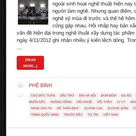
ngoài sinh hoạt nghệ thuật hiện nay l
người làm nghề. Nhưng quan điểm, c
nghệ sỹ múa đi trước và thế hệ hôm
cũng gặp nhau. Hội nhập hay bản sắ
vấn đề hiện đại trong nghệ thuật xây dựng tác phẩm 
ngày 4/11/2012 ghi nhận nhiều ý kiến lệch dòng. Tro
…
[READ
MORE...]
PHÊ BÌNH
CAO ĐỨC TOÀN
DẤU TRỪ
ĐÀI HÀ NỘI
ĐOM ĐÓM
GS NG
MUÔN SẮC
HOÀNG HỒNG
HỘI NGHỆ
HỘI THẢO
LY LY
MÚA
NSND CHU TH
NỮ THẦN ĐEN"
QUỲNH LAN
SƯƠNG SỚM
T
TRỊNH QUỐC MINH
TRƯỚC ĐÂY
TỰ TRỊ
VIỆT NAM