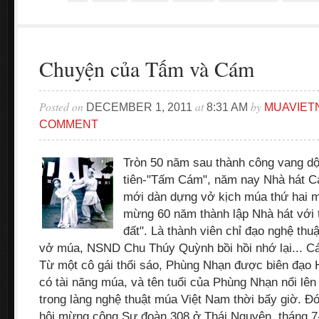
Chuyện của Tấm và Cám
Posted on
at
by
DECEMBER 1, 2011
8:31 AM
MUAVIET
COMMENT
Tròn 50 năm sau thành công vang dộ
tiên-"Tấm Cám", năm nay Nhà hát C
mới dàn dựng vở kịch múa thứ hai 
mừng 60 năm thành lập Nhà hát với t
đất". Là thành viên chỉ đạo nghệ thu
vở múa, NSND Chu Thúy Quỳnh bồi hồi nhớ lại... C
Từ một cô gái thổi sáo, Phùng Nhạn được biên đạo 
có tài năng múa, và tên tuổi của Phùng Nhạn nổi lê
trong làng nghệ thuật múa Việt Nam thời bấy giờ. Đ
hội mừng công Sư đoàn 308 ở Thái Nguyên, tháng 7-