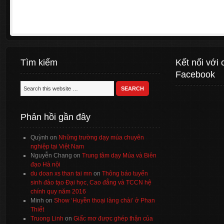
Tìm kiếm
Kết nối với 
Facebook
Phản hồi gần đây
Quỳnh
on
Những trường dạy múa chuyên
nghiệp tại Việt Nam
Nguyễn Chang
on
Trung tâm dạy Múa và Biên
đạo Hà nội
du doan xs than tai mn
on
Thông báo tuyển
sinh đào tạo Đại học, Cao đẳng và TCCN hệ
chính quy năm 2016
Minh
on
Show ‘Huyền thoại làng chài’ ở Phan
Thiết
Truong Linh
on
Giấc mơ được ghép thận của