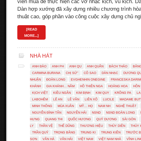
viên múa để thực hiện các vở nhạc kịch, vũ kịch. 
Dàn hợp xướng đã xây dựng nhiều chương trình hòa 
thuật cao, góp phần vào công cuộc xây dựng chủ ng
[READ
MORE...]
NHÀ HÁT
ANH ĐÀO
ANH PH
ANH QU
ANH QUÂN
BÁCH THẢO
BẰNG
CARMINA BURANA
CHỊ SỨ"
CÔ SAO
DÀN NHẠC
DƯƠNG QU
NHUẬN
ĐOÀN LONG
EVGHENHIN ONEGINE
FRANCESKA DARIM
KHÁNH
GIA KHÁNH… NĂM
HỒ THIÊN NGA
HOÀNG HOA
HỒN
KỊCH VIỆT
KIỀU NGÂN
KIM ĐỊNH
KIM QUY
KRÔNG PA
LA
LABOHÊM
LÊ AN
LÊ VÂN
LIÊN XÔ
LUCILE
MADAME BUT
MINH THÔNG
MÙA XUÂN
MỸ… HỌ
NAM NH
NGHỆ THUẬT
NGUYỄN ĐÌNH TẤN
NGUYỄN HẢI
NSND
NSND ĐOÀN LONG
HƯNG
QUANG THI
QUỐC HƯƠNG
QUÝ DƯƠNG
SÀI GÒN
LY
THẦN VỆ
THẾ DŨNG
THƯƠNG HIỆU
THÚY DIÊN
THÚY 
TRẦN QUÝ
TRỌNG BẰNG
TRUNG KI
TRUNG KIÊN
TRƯỚC 
SƠN
VĂN HÀ
VĂN HẢI
VIỆT NAM
VIỆT NAM NHÀ
VĨNH LIN