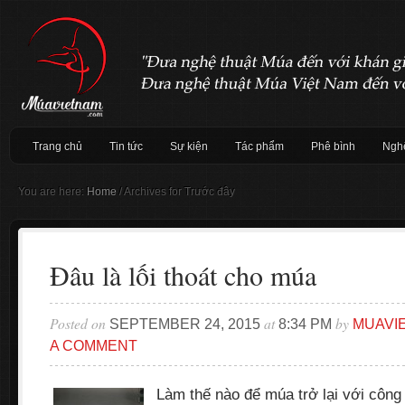
Trang chủ
Tin tức
Sự kiện
Tác phẩm
Phê bình
Nghệ
You are here:
Home
/
Archives for Trước đây
Đâu là lối thoát cho múa
Posted on
at
by
SEPTEMBER 24, 2015
8:34 PM
MUAVI
A COMMENT
Làm thế nào để múa trở lại với côn