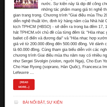
nước. Sự kiện này là dịp để công c
những tác phẩm mang giá trị nghệ th
gian trang trọng. Chương trình "Giai điệu mùa Thu 2
diễn nghệ thuật lớn, định kỳ hàng năm của Nhà hát
kịch TPHCM (HBSO) - sẽ diễn ra trong ba đêm 17, 1
hát TPHCM.với chủ đề của từng đêm là: "Hòa nhạc 
ballet cổ điển và đương đại" và "Hòa nhạc hợp xướ
giá vé từ 200.000 đồng đến 500.000 đồng. Vé dành ch
là 60.000 đồng. Cùng tham gia biểu diễn với các ngh
chương trình Giai điệu mùa thu năm nay có nhiều ng
như Sergei Sivolgin (violon, người Nga), Cho Eun Y
Cho Hae Ryong (soprano, Hàn Quốc), Francesca Im
Lefeuvre …
[READ
MORE...]
BÀI NỔI BẬT
,
SỰ KIỆN