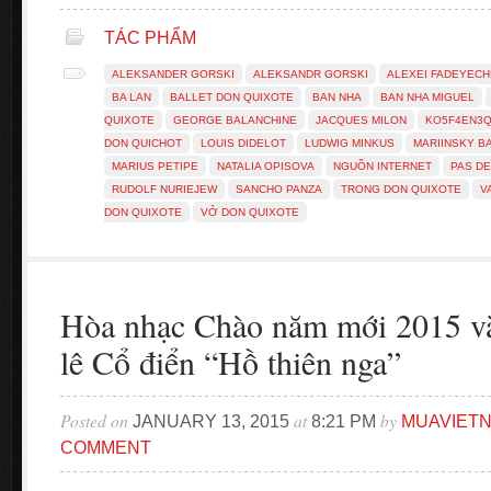
TÁC PHẨM
ALEKSANDER GORSKI
ALEKSANDR GORSKI
ALEXEI FADEYEC
BA LAN
BALLET DON QUIXOTE
BAN NHA
BAN NHA MIGUEL
QUIXOTE
GEORGE BALANCHINE
JACQUES MILON
KO5F4EN3
DON QUICHOT
LOUIS DIDELOT
LUDWIG MINKUS
MARIINSKY B
MARIUS PETIPE
NATALIA OPISOVA
NGUỒN INTERNET
PAS D
RUDOLF NURIEJEW
SANCHO PANZA
TRONG DON QUIXOTE
V
DON QUIXOTE
VỞ DON QUIXOTE
Hòa nhạc Chào năm mới 2015 và
lê Cổ điển “Hồ thiên nga”
Posted on
at
by
JANUARY 13, 2015
8:21 PM
MUAVIET
COMMENT