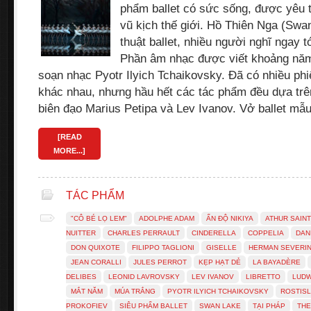
phẩm ballet có sức sống, được yêu t
vũ kịch thế giới. Hồ Thiên Nga (Swa
thuật ballet, nhiều người nghĩ ngay 
Phần âm nhạc được viết khoảng năm
soạn nhạc Pyotr Ilyich Tchaikovsky. Đã có nhiều ph
khác nhau, nhưng hầu hết các tác phẩm đều dựa trê
biên đạo Marius Petipa và Lev Ivanov. Vở ballet m
[READ
MORE...]
TÁC PHẨM
"CÔ BÉ LỌ LEM"
ADOLPHE ADAM
ẤN ĐỘ NIKIYA
ATHUR SAINT
NUITTER
CHARLES PERRAULT
CINDERELLA
COPPELIA
DAN
DON QUIXOTE
FILIPPO TAGLIONI
GISELLE
HERMAN SEVERIN
JEAN CORALLI
JULES PERROT
KẸP HẠT DẺ
LA BAYADÈRE
DELIBES
LEONID LAVROVSKY
LEV IVANOV
LIBRETTO
LUDW
MẮT NĂM
MÚA TRẮNG
PYOTR ILYICH TCHAIKOVSKY
ROSTIS
PROKOFIEV
SIÊU PHẨM BALLET
SWAN LAKE
TẠI PHÁP
THE