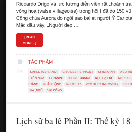
Riccardo Drigo và lực lượng diễn viên rất „hoành trá
vòng hoa (valse villageoise) trong hồi I đã do 150 vũ
Công chúa Aurora do ngôi sao ballet người Ý Carlot
Mặc dầu vậy, „Người đẹp …
[READ
MORE...]
TÁC PHẨM
CARLOTA BRIANZA
CHARLES PERNAULT
CHIM XANH
ĐIỆU M
THIÊN NGA
HSZ6NPG
IRENA TURSKA
KẸP HẠT DẺ
MARIUS 
TRẮNG
PHẢN ĐỘNG
PORTEUR
PYOTR TCHAIKOVSKY
RICC
VÀ „NGỦ
VAI CÔNG
Lịch sử ba lê Phần II: Thế kỷ 18