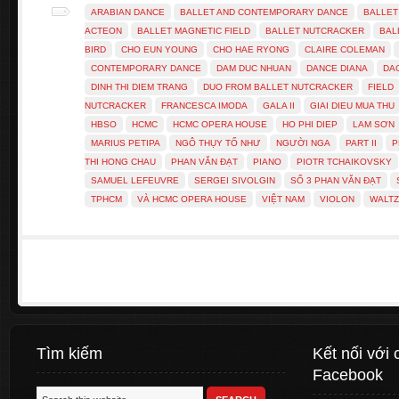
ARABIAN DANCE
BALLET AND CONTEMPORARY DANCE
BALLET
ACTEON
BALLET MAGNETIC FIELD
BALLET NUTCRACKER
BAL
BIRD
CHO EUN YOUNG
CHO HAE RYONG
CLAIRE COLEMAN
CONTEMPORARY DANCE
DAM DUC NHUAN
DANCE DIANA
DA
DINH THI DIEM TRANG
DUO FROM BALLET NUTCRACKER
FIELD
NUTCRACKER
FRANCESCA IMODA
GALA II
GIAI DIEU MUA THU
HBSO
HCMC
HCMC OPERA HOUSE
HO PHI DIEP
LAM SƠN
MARIUS PETIPA
NGÔ THỤY TỐ NHƯ
NGƯỜI NGA
PART II
P
THI HONG CHAU
PHAN VĂN ĐẠT
PIANO
PIOTR TCHAIKOVSKY
SAMUEL LEFEUVRE
SERGEI SIVOLGIN
SỐ 3 PHAN VĂN ĐẠT
TPHCM
VÀ HCMC OPERA HOUSE
VIỆT NAM
VIOLON
WALTZ
Tìm kiếm
Kết nối với 
Facebook