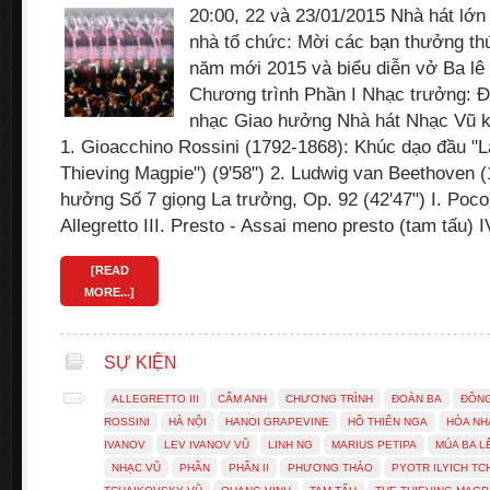
20:00, 22 và 23/01/2015 Nhà hát lớn
nhà tổ chức: Mời các bạn thưởng t
năm mới 2015 và biểu diễn vở Ba lê 
Chương trình Phần I Nhạc trưởng: 
nhạc Giao hưởng Nhà hát Nhạc Vũ 
1. Gioacchino Rossini (1792-1868): Khúc dạo đầu "
Thieving Magpie") (9'58") 2. Ludwig van Beethoven 
hưởng Số 7 giọng La trưởng, Op. 92 (42'47") I. Poco 
Allegretto III. Presto - Assai meno presto (tam tấu) 
[READ
MORE...]
SỰ KIỆN
ALLEGRETTO III
CẨM ANH
CHƯƠNG TRÌNH
ĐOÀN BA
ĐỒNG
ROSSINI
HÀ NỘI
HANOI GRAPEVINE
HỒ THIÊN NGA
HÒA NH
IVANOV
LEV IVANOV VŨ
LINH NG
MARIUS PETIPA
MÚA BA L
NHẠC VŨ
PHẦN
PHẦN II
PHƯƠNG THẢO
PYOTR ILYICH T