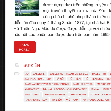
được dựng dựa trên những truyện c
một truyền thuyết xa xưa của Đức, 
công chúa bị phù phép thành thiên n
diễn lần đầu ngày 4 tháng 3 năm 1877, tại nhà hát B
Hồ Thiên Nga. Mặc dù được được diễn lại với nhiều
hầu hết các phiên bản được dựa trên bản năm 1895
[READ
MORE...]
SỰ KIỆN
3D
BALLET LI
BALLET NGA TALARIUM ET LUX
BALLET TH
NGA TALARIUM ET LUX
HÀ NỘI
HỒ THIÊN
HỒ THIÊN NGA
HU
MARINA YURIEVNA ALEKSANDROVA
MARIUS PETIPA
MARIUS PE
LAVROVSKY
MIKHAIL LEONDOVICH LAVROVSKY
MIKHAIL LEONI
MULTIMEDIA
NGUỒN INTERNET
PHẠM HÙNG
PYOTR ILYICH 
TALARIUM ET LUX
TỪ LIÊM
VIỆT NAM
YURIY ANATOLIEVICH