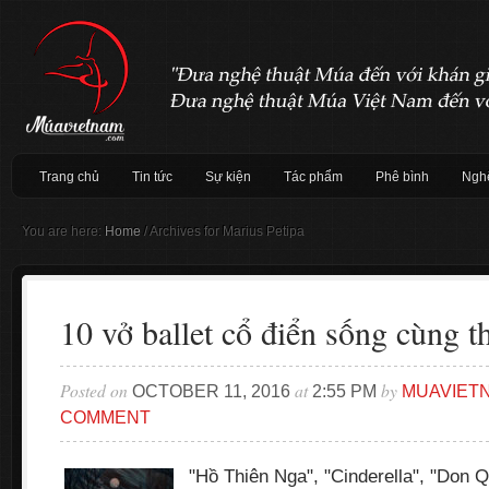
Trang chủ
Tin tức
Sự kiện
Tác phẩm
Phê bình
Nghệ
You are here:
Home
/
Archives for Marius Petipa
10 vở ballet cổ điển sống cùng t
Posted on
at
by
OCTOBER 11, 2016
2:55 PM
MUAVIET
COMMENT
"Hồ Thiên Nga", "Cinderella", "Don Q