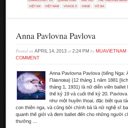
TCHAIKOVSKY VŨ
QUANG VINH
TAM TẤU
THE THIEVING MAGP
VIỆT AN
VIỆT NAM
VIVACE II
VNOB
VỞ BA
Anna Pavlovna Pavlova
Posted on
at
by
APRIL 14, 2013
2:24 PM
MUAVIETNAM
COMMENT
Anna Pavlovna Pavlova (tiếng Nga: 
Па́влова) (12 tháng 1 năm 1881 [lịch
tháng 1, 1931) là nữ diễn viên ballet
thế kỷ 19 và cuối thế kỷ 20. Pavlova
như một huyền thoại, đặc biệt qua t
con thiên nga, và cũng bởi chính bà là nữ nghệ sĩ bal
quanh thế giới và đem ballet đến cho những người 
thưởng …