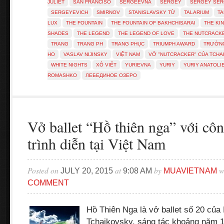
JULIET
SAN FRANCISO
SERGEEVNA
SERGEY
SERGEY SER
SERGEYEVICH
SMIRNOV
STANISLAVSKY TỪ
TALARIUM
TA
LUX
THE FOUNTAIN
THE FOUNTAIN OF BAKHCHISARAI
THE KI
SHADES
THE LEGEND
THE LEGEND OF LOVE
THE NUTCRACK
TRANG
TRANG PH
TRANG PHỤC
TRIUMPH AWARD
TRƯỜNG
HO
VASLAV NIJINSKY
VIỆT NAM
VỞ "NUTCRACKER" CỦA TCHA
WHITE NIGHTS
XÔ VIẾT
YURIEVNA
YURIY
YURIY ANATOL
ROMASHKO
ЛЕБЕДИНОЕ ОЗЕРО
Vở ballet “Hồ thiên nga” với cô
trình diễn tại Việt Nam
Posted on
at
by
w
JULY 20, 2015
9:08 AM
MUAVIETNAM
COMMENT
Hồ Thiên Nga là vở ballet số 20 của 
Tchaikovsky, sáng tác khoảng năm 