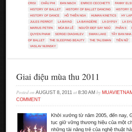
CRISI
CHÂU PHI
ĐAN MẠCH
ENRICO CECCHETTI
FANNY ELS
HISTORY OF BALLET
HISTORY OF BALLET DANCING
HISTORY O
HISTORY OF DANCE
HỒ THIÊN NGA
HUMAN KINETICS
HY LẠ
JULES PERROT
LA BAYAD
LA BAYADÈRE
LA GYPSY
LA SY
MARIUS PETIPA
MÚA BA LÊ
NGƯỜI ĐẸP SAY NGỦ
PHẦN II
QUYEN PHAM
SERGEI DIAGHILEV
SWAN LAKE
TÂY BAN NHA
OF BALLET
THE SLEEPING BEAUTY
THE TALISMAN
TIÊN NỮ
VASLAV NIJINSKY
Giai điệu mùa thu 2011
Posted on
at
by
AUGUST 8, 2011
8:30 AM
MUAVIETNA
COMMENT
Khởi xướng từ năm 2005, đến nay, Gi
tục giữ vững thương hiệu của một ch
những tài năng trẻ của nghệ thuật hà