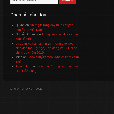
Phản hồi gần đây
Quỳnh
on
Những trường dạy múa chuyên
nghiệp tại Việt Nam
Nguyễn Chang
on
Trung tâm dạy Múa và Biên
đạo Hà nội
du doan xs than tai mn
on
Thông báo tuyển
sinh đào tạo Đại học, Cao đẳng và TCCN hệ
chính quy năm 2016
Minh
on
Show ‘Huyền thoại làng chài’ ở Phan
Thiết
Truong Linh
on
Giấc mơ được ghép thận của
Hoa Đức Công
RETURN TO TOP OF PAGE