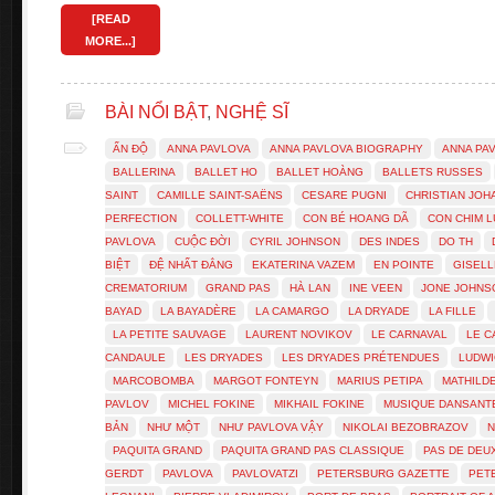
[READ
MORE...]
BÀI NỔI BẬT
,
NGHỆ SĨ
ẤN ĐỘ
ANNA PAVLOVA
ANNA PAVLOVA BIOGRAPHY
ANNA PA
BALLERINA
BALLET HO
BALLET HOÀNG
BALLETS RUSSES
SAINT
CAMILLE SAINT-SAËNS
CESARE PUGNI
CHRISTIAN JO
PERFECTION
COLLETT-WHITE
CON BÉ HOANG DÃ
CON CHIM 
PAVLOVA
CUỘC ĐỜI
CYRIL JOHNSON
DES INDES
DO TH
BIỆT
ĐỆ NHẤT ĐẲNG
EKATERINA VAZEM
EN POINTE
GISELL
CREMATORIUM
GRAND PAS
HÀ LAN
INE VEEN
JONE JOHNS
BAYAD
LA BAYADÈRE
LA CAMARGO
LA DRYADE
LA FILLE
LA PETITE SAUVAGE
LAURENT NOVIKOV
LE CARNAVAL
LE C
CANDAULE
LES DRYADES
LES DRYADES PRÉTENDUES
LUDWI
MARCOBOMBA
MARGOT FONTEYN
MARIUS PETIPA
MATHILD
PAVLOV
MICHEL FOKINE
MIKHAIL FOKINE
MUSIQUE DANSANT
BẢN
NHƯ MỘT
NHƯ PAVLOVA VẬY
NIKOLAI BEZOBRAZOV
N
PAQUITA GRAND
PAQUITA GRAND PAS CLASSIQUE
PAS DE DEU
GERDT
PAVLOVA
PAVLOVATZI
PETERSBURG GAZETTE
PET