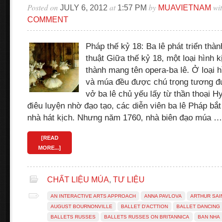
Posted on
at
by
wi
JULY 6, 2012
1:57 PM
MUAVIETNAM
COMMENT
Pháp thế kỷ 18: Ba lê phát triển thàn
thuật Giữa thế kỷ 18, một loại hình
thành mang tên opera-ba lê. Ở loại h
và múa đều được chú trọng tương đ
vở ba lê chủ yếu lấy từ thần thoại Hy
điêu luyện nhờ đạo tạo, các diễn viên ba lê Pháp bắt
nhà hát kịch. Nhưng năm 1760, nhà biên đạo múa …
[READ
MORE...]
CHẤT LIỆU MÚA
,
TƯ LIỆU
AN INTERACTIVE ARTS APPROACH
ANNA PAVLOVA
ARTHUR SAI
AUGUST BOURNONVILLE
BALLET D’ACTTION
BALLET DANCING
BALLETS RUSSES
BALLETS RUSSES ON BRITANNICA
BAN NHA