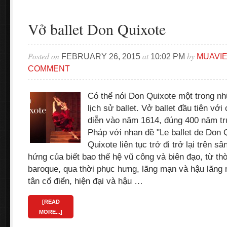
Vở ballet Don Quixote
Posted on
at
by
FEBRUARY 26, 2015
10:02 PM
MUAVI
COMMENT
Có thể nói Don Quixote một trong n
lịch sử ballet. Vở ballet đầu tiên vớ
diễn vào năm 1614, đúng 400 năm t
Pháp với nhan đề "Le ballet de Don 
Quixote liên tục trở đi trở lại trên 
hứng của biết bao thế hệ vũ công và biên đạo, từ thờ
baroque, qua thời phục hưng, lãng mạn và hậu lãng m
tân cổ điển, hiện đại và hậu …
[READ
MORE...]