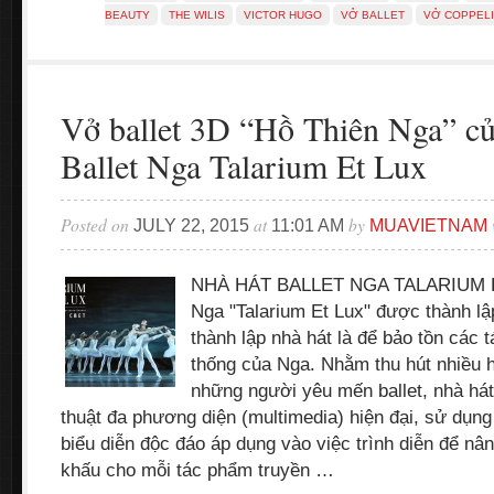
BEAUTY
THE WILIS
VICTOR HUGO
VỞ BALLET
VỞ COPPEL
Vở ballet 3D “Hồ Thiên Nga” cu
Ballet Nga Talarium Et Lux
Posted on
at
by
JULY 22, 2015
11:01 AM
MUAVIETNAM
NHÀ HÁT BALLET NGA TALARIUM ET
Nga "Talarium Et Lux" được thành l
thành lập nhà hát là để bảo tồn các 
thống của Nga. Nhằm thu hút nhiều 
những người yêu mến ballet, nhà hát
thuật đa phương diện (multimedia) hiện đại, sử dụng
biểu diễn độc đáo áp dụng vào việc trình diễn để nâ
khấu cho mỗi tác phẩm truyền …