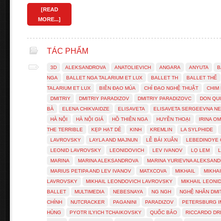
[READ
MORE...]
TÁC PHẨM
3D
ALEKSANDROVA
ANATOLIEVICH
ANGARA
ANYUTA
B
NGA
BALLET NGA TALARIUM ET LUX
BALLET TH
BALLET THẾ
TALARIUM ET LUX
BIÊN ĐẠO MÚA
CHỈ ĐẠO NGHỆ THUẬT
CHIM
DMITRIY
DMITRIY PARADIZOV
DMITRIY PARADIZOVC
DON QU
BÀ
ELENA CHIKVAIDZE
ELISAVETA
ELISAVETA SERGEEVNA N
HÀ NỘI
HÀ NỘI GIÁ
HỒ THIÊN NGA
HUYỀN THOẠI
IRINA O
THE TERRIBLE
KẸP HẠT DẺ
KINH
KREMLIN
LA SYLPHIDE
LAVROVSKY
LAYLA AND MAJNUN
LỄ BÁI XUÂN
LEBEDINOYE
LEONID LAVROVSKY
LEONIDOVICH
LEV IVANOV
LỌ LEM
MARINA
MARINA ALEKSANDROVA
MARINA YURIEVNA ALEKSAN
MARIUS PETIPA AND LEV IVANOV
MATXCOVA
MIKHAIL
MIKHA
LAVROVSKY
MIKHAIL LEONDOVICH LAVROVSKY
MIKHAIL LEONI
BALLET
MULTIMEDIA
NEBESNAYA
NG NGH
NGHỆ NHÂN DMI
CHÍNH
NUTCRACKER
PAGANINI
PARADIZOV
PETERSBURG I
HÙNG
PYOTR ILYICH TCHAIKOVSKY
QUỐC BẢO
RICCARDO DR