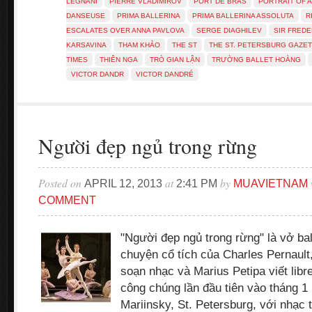
LEGNANI
PIERRE VLADIMIROV
PORT DE BRAS
PORTRAIT OF 
DANSEUSE
PRIMA BALLERINA
PRIMA BALLERINA ASSOLUTA
R
ESCALATES OVER ANNA PAVLOVA
SERGE DIAGHILEV
SIR FREDE
KARSAVINA
THAM KHẢO
THE ST
THE ST. PETERSBURG GAZE
TIMES
THIÊN NGA
TRÒ GIAN LẬN
TRƯỜNG BALLET HOÀNG
VICTOR DANDR
VICTOR DANDRÉ
Người đẹp ngủ trong rừng
Posted on
at
by
APRIL 12, 2013
2:41 PM
MUAVIETNAM
COMMENT
"Người đẹp ngủ trong rừng" là vở bal
chuyện cổ tích của Charles Pernault
soạn nhạc và Marius Petipa viết libre
công chúng lần đầu tiên vào tháng 1
Mariinsky, St. Petersburg, với nhạc