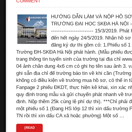
COMMENT
HƯỚNG DẪN LÀM VÀ NỘP HỒ SƠ 
TRƯỜNG ĐẠI HỌC SKĐA HÀ NỘI – 2019
------------------------ 15/3/2019. Ph
đến hết ngày 24/5/2019. Nhận hồ sơ -
đăng ký dự thi gồm có: 1.Phiếu số 1
Trường ĐH-SKĐA Hà Nội phát hành. (Mẫu phiếu đượ
trang thông tin tuyển sinh của trường tại địa chỉ ww
04 ảnh chân dung 4x6 cm có ghi họ tên sau ảnh 3. v
ghi sẵn địa chỉ để trường báo tin về khi cần (Trường
không có điều kiện về trường mua hồ sơ, có thể in 
Fanpage 2 phiếu ĐKDT, thực hiện kê khai, xin xác n
quy định trong mẫu và gửi chuyển phát nhanh về trư
định. Nộp thêm 25k cùng lệ phí dự thi). ***Chỉ phải 
một phiếu số 1 (Đang HS lớp 12 thì xin dấu trường
TN rồi thì xin dấu CA xã hoặc phường) Một số …
[READ