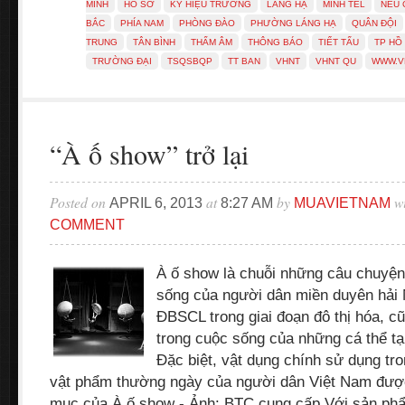
MINH
HỒ SƠ
KÝ HIỆU TRƯỜNG
LÁNG HẠ
MINH TEL
NẾU 
BẮC
PHÍA NAM
PHÒNG ĐÀO
PHƯỜNG LÁNG HẠ
QUÂN ĐỘI
TRUNG
TÂN BÌNH
THẨM ÂM
THÔNG BÁO
TIẾT TẤU
TP HỒ 
TRƯỜNG ĐẠI
TSQSBQP
TT BAN
VHNT
VHNT QU
WWW.V
“À ố show” trở lại
Posted on
at
by
w
APRIL 6, 2013
8:27 AM
MUAVIETNAM
COMMENT
À ố show là chuỗi những câu chuyện
sống của người dân miền duyên hải
ĐBSCL trong giai đoạn đô thị hóa, 
trong cuộc sống của những cá thể tạ
Đặc biệt, vật dụng chính sử dụng tr
vật phẩm thường ngày của người dân Việt Nam được 
mục của À ố show - Ảnh: BTC cung cấp Với sản phẩ