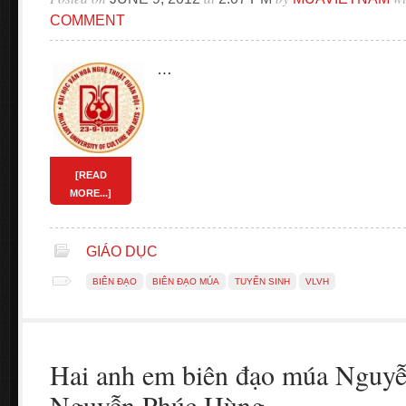
COMMENT
…
[READ
MORE...]
GIÁO DỤC
BIÊN ĐẠO
BIÊN ĐẠO MÚA
TUYỂN SINH
VLVH
Hai anh em biên đạo múa Nguyễ
Nguyễn Phúc Hùng