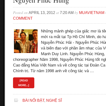
Posted on
at
by
APRIL 13, 2012
7:20 AM
MUAVIETNAM
COMMENT
Những mảnh ghép của giấc mơ là tê
mới ra mắt tại Tp Hồ Chí Minh, do h
Nguyễn Phúc Hải - Nguyễn Phúc Hùn
và biên đạo với phần âm nhạc của V
Mạnh Duy Linh. Nguyễn Phúc Hùng, 
choreographer Năm 1998, Nguyễn Phúc Hùng tốt ngh
Cao đẳng Múa Việt Nam và về công tác tại Đoàn C
Chính trị. Từ năm 1998 anh về công tác và …
[READ
MORE...]
BÀI NỔI BẬT
,
NGHỆ SĨ