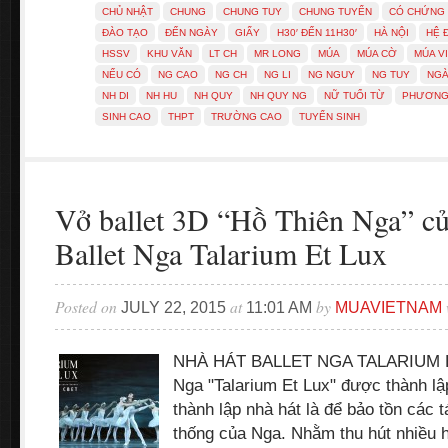
CHỦ NHẬT
CHUNG
CHUNG TUY
CHUNG TUYỂN
CÓ CHỨNG
ĐÀO TẠO
ĐẾN NGÀY
GIẤY
H30′ ĐẾN 11H30′
HÀ NỘI
HỆ 
HSSV
KHU VĂN
LT CH
MR LONG
MÚA
MÚA CỜ
MÚA V
NẾU CÓ
NG CAO
NG CH
NG LI
NG NGUY
NG TUY
NGÀ
NH DI
NH HU
NH QUY
NH QUY NG
NỮ TUỔI TỪ
PHƯƠN
SINH CAO
THPT
TRƯỜNG CAO
TUYỂN SINH
Vở ballet 3D “Hồ Thiên Nga” cu
Ballet Nga Talarium Et Lux
Posted on
at
by
JULY 22, 2015
11:01 AM
MUAVIETNAM
NHÀ HÁT BALLET NGA TALARIUM ET
Nga "Talarium Et Lux" được thành l
thành lập nhà hát là để bảo tồn các 
thống của Nga. Nhằm thu hút nhiều 