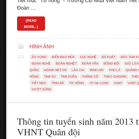
Tiết mục "Tơ hồng" - Trường CĐ Múa Việt Nam Tiết
Đoàn …
[READ
MORE...]
HÌNH ẢNH
ẢO VỌNG
BIÊN ĐẠO MÚA
CỤC NGHỆ
ĐÁ KHÁT
ĐÀO TAM X
ĐOÀN NGHỆ
ĐOÀN NGHỆT
ĐOÀN VĂN
ĐỒNG ĐỘI
GIỮ LỬA
QUÂN
IADINH.NET.VN
LÀO CAI
MINH HẢI
PHÙ LÁ
QUẢNG 
HỒNG
TAM XU
TAM XUÂN
THẮNG CỐ
THEO GIADINH
THEO
TIẾT MỤC
TÌNH ĐÁ
TƠ HỒNG
TP HẠ LONG
VHNT
VHNT 
VƯỢT SÓNG
Thông tin tuyển sinh năm 2013 
VHNT Quân đội