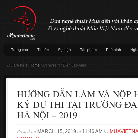
Trang chủ
Tin tức
Sự kiện
Tác phẩm
Phê bình
Nghệ
You are here:
Home
/
Archives for Biên đạo múa
HƯỚNG DẪN LÀM VÀ NỘP 
KÝ DỰ THI TẠI TRƯỜNG ĐẠ
HÀ NỘI – 2019
Posted on
at
by
MARCH 15, 2019
11:46 AM
MUAVIETN