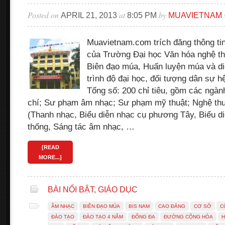
Posted on
at
by
APRIL 21, 2013
8:05 PM
MUAVIETNAM
Muavietnam.com trích đăng thông ti
của Trường Đại học Văn hóa nghệ th
Biên đạo múa, Huấn luyện múa và di
trình độ đại học, đối tượng dân sự
Tổng số: 200 chỉ tiêu, gồm các ngàn
chí; Sư phạm âm nhạc; Sư phạm mỹ thuật; Nghệ thu
(Thanh nhạc, Biểu diễn nhạc cụ phương Tây, Biểu di
thống, Sáng tác âm nhạc, …
[READ
MORE...]
BÀI NỔI BẬT
,
GIÁO DỤC
ÂM NHẠC
BIÊN ĐẠO MÚA
BIS NAM
CAO ĐẲNG
CƠ SỞ
C
ĐÀO TẠO
ĐÀO TẠO 4 NĂM
ĐỐNG ĐA
ĐƯỜNG CỘNG HÒA
H