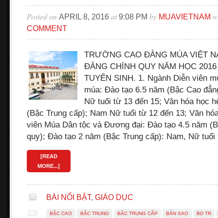
Posted on
at
by
w
APRIL 8, 2016
9:08 PM
MUAVIETNAM
COMMENT
TRƯỜNG CAO ĐẲNG MÚA VIỆT N
ĐẲNG CHÍNH QUY NĂM HỌC 2016 
TUYỂN SINH. 1. Ngành Diễn viên múa
múa: Đào tạo 6.5 năm (Bậc Cao đẳn
Nữ tuổi từ 13 đến 15; Văn hóa học h
(Bậc Trung cấp); Nam Nữ tuổi từ 12 đến 13; Văn hóa 
viên Múa Dân tộc và Đương đại: Đào tạo 4.5 năm (
quy); Đào tạo 2 năm (Bậc Trung cấp): Nam, Nữ tuổi
[READ
MORE...]
BÀI NỔI BẬT
,
GIÁO DỤC
BẬC CAO
BẬC TRUNG
BẬC TRUNG CẤP
BẢN SAO
BD TR