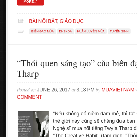
MORE...]
BÀI NỔI BẬT
,
GIÁO DỤC
BIÊN ĐẠO MÚA
DHSKDA
HUẤN LUYỆN MÚA
TUYỂN SINH
“Thói quen sáng tạo” của biên 
Tharp
Posted on
at
by
w
JUNE 26, 2017
3:18 PM
MUAVIETNAM
COMMENT
"Nếu không có niềm đam mê, thì tất 
thế giới này cũng sẽ chẳng đưa bạn
Nghệ sĩ múa nổi tiếng Twyla Tharp đ
"The Creative Habit" (tạm dịch: "Thó