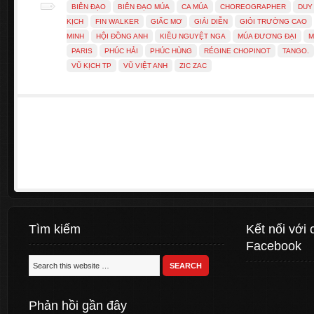
BIÊN ĐẠO
BIÊN ĐẠO MÚA
CA MÚA
CHOREOGRAPHER
DUY
KỊCH
FIN WALKER
GIẤC MƠ
GIẢI DIỄN
GIỎI TRƯỜNG CAO
MINH
HỘI ĐỒNG ANH
KIỀU NGUYỆT NGA
MÚA ĐƯƠNG ĐẠI
M
PARIS
PHÚC HẢI
PHÚC HÙNG
RÉGINE CHOPINOT
TANGO.
VŨ KỊCH TP
VŨ VIỆT ANH
ZIC ZAC
Tìm kiếm
Kết nối với 
Facebook
Phản hồi gần đây