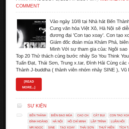
COMMENT
Vào ngày 10/8 tại Nhà hát Bến Thàn
Cung văn hóa Việt Xô, Hà Nội sẽ diễ
đương đại 'Con tạo xoay'. Con tạo x
Giám đốc đoàn múa Khám Phá, biên
Minh Với sự tham gia của: Ngôi sao 
Top 20 Thử thách cùng bước nhảy So You Think You
Tuấn Đạt, Thái Sơn, Trung x.tar, Đình Hải Cùng các 
Thành J-buddha ( thành viên nhóm nhảy SINE ), Vũ
[READ
MORE...]
SỰ KIỆN
BẾN THÀNH
BIÊN ĐẠO MÚA
CAO CH
CÁT BỤI
CON TAO XO
ĐÌNH HOÀNG
HÀ NỘI
HỒ CHÍ MINH
LẬP TRÌNH
LUÂN HỒI
MR.NGỌC
SINE
TẠO XOAY
THÁI SƠN
THUÝ HIỀN
TÍCH 