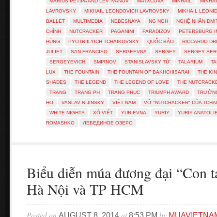
MARIUS PETIPA AND LEV IVANOV
MATXCOVA
MIKHAIL
MIKHA
LAVROVSKY
MIKHAIL LEONDOVICH LAVROVSKY
MIKHAIL LEONI
BALLET
MULTIMEDIA
NEBESNAYA
NG NGH
NGHỆ NHÂN DMI
CHÍNH
NUTCRACKER
PAGANINI
PARADIZOV
PETERSBURG I
HÙNG
PYOTR ILYICH TCHAIKOVSKY
QUỐC BẢO
RICCARDO DR
JULIET
SAN FRANCISO
SERGEEVNA
SERGEY
SERGEY SER
SERGEYEVICH
SMIRNOV
STANISLAVSKY TỪ
TALARIUM
TA
LUX
THE FOUNTAIN
THE FOUNTAIN OF BAKHCHISARAI
THE KI
SHADES
THE LEGEND
THE LEGEND OF LOVE
THE NUTCRACK
TRANG
TRANG PH
TRANG PHỤC
TRIUMPH AWARD
TRƯỜNG
HO
VASLAV NIJINSKY
VIỆT NAM
VỞ "NUTCRACKER" CỦA TCHA
WHITE NIGHTS
XÔ VIẾT
YURIEVNA
YURIY
YURIY ANATOL
ROMASHKO
ЛЕБЕДИНОЕ ОЗЕРО
Biểu diễn múa đương đại “Con tạ
Hà Nội và TP HCM
Posted on
at
by
AUGUST 8, 2014
8:53 PM
MUAVIETNA