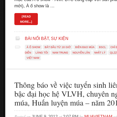
mới), À ố show là …
[READ
MORE...]
BÀI NỔI BẬT
,
SỰ KIỆN
À Ố SHOW
BẮT ĐẦU TỪ 18 GIỜ
BIÊN ĐẠO MÚA
BSCL
CHỈ 
DIỄN
LÀNG TÔI
NAM TRUNG
NGUYỄN LÂN
NHẤT LÝ
QLZ
VIỆT NAM
Thông báo về việc tuyển sinh liê
bậc đại học hệ VLVH, chuyên n
múa, Huấn luyện múa – năm 20
Posted on
at
by
wi
JUNE 9, 2012
2:07 PM
MUAVIETNAM