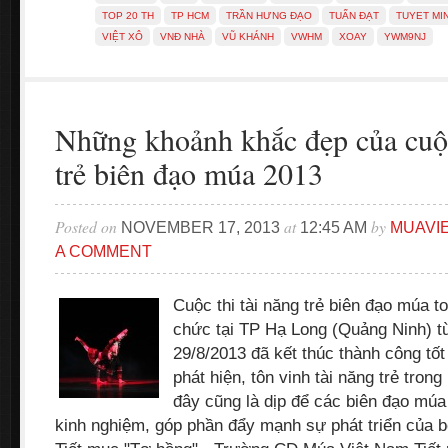
TOP 20 TH
TP HCM
TRẦN HƯNG ĐẠO
TUẤN ĐẠT
TUYET MI
VIỆT XÔ
VNĐ NHÀ
VŨ KHÁNH
VWHM
XOAY
YWM9NJ
Những khoảnh khắc đẹp của cuộc
trẻ biên đạo múa 2013
Posted on
at
by
NOVEMBER 17, 2013
12:45 AM
MUAVI
A COMMENT
Cuộc thi tài năng trẻ biên đạo múa 
chức tại TP Hạ Long (Quảng Ninh) t
29/8/2013 đã kết thúc thành công tố
phát hiện, tôn vinh tài năng trẻ tron
đây cũng là dịp để các biên đạo múa
kinh nghiệm, góp phần đẩy mạnh sự phát triển của b