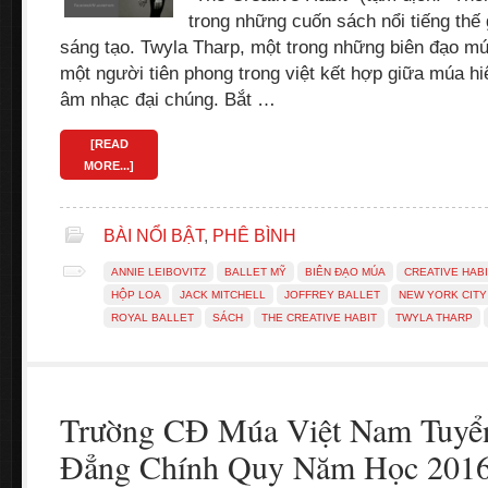
trong những cuốn sách nổi tiếng thế
sáng tạo. Twyla Tharp, một trong những biên đạo mú
một người tiên phong trong việt kết hợp giữa múa hi
âm nhạc đại chúng. Bắt …
[READ
MORE...]
BÀI NỔI BẬT
,
PHÊ BÌNH
ANNIE LEIBOVITZ
BALLET MỸ
BIÊN ĐẠO MÚA
CREATIVE HAB
HỘP LOA
JACK MITCHELL
JOFFREY BALLET
NEW YORK CITY
ROYAL BALLET
SÁCH
THE CREATIVE HABIT
TWYLA THARP
Trường CĐ Múa Việt Nam Tuyể
Đẳng Chính Quy Năm Học 201