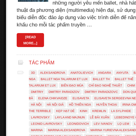
những người yêu mến ballet, nhà hát
thuật đa phương diện (multimedia) hiện đại, sử dụng
biểu diễn độc đáo áp dụng vào việc trình diễn để nâ
khấu cho mỗi tác phẩm truyền …
[READ
MORE...]
TÁC PHẨM
3D
ALEKSANDROVA
ANATOLIEVICH
ANGARA
ANYUTA
B
NGA
BALLET NGA TALARIUM ET LUX
BALLET TH
BALLET THẾ
TALARIUM ET LUX
BIÊN ĐẠO MÚA
CHỈ ĐẠO NGHỆ THUẬT
CHIM
DMITRIY
DMITRIY PARADIZOV
DMITRIY PARADIZOVC
DON QU
BÀ
ELENA CHIKVAIDZE
ELISAVETA
ELISAVETA SERGEEVNA N
HÀ NỘI
HÀ NỘI GIÁ
HỒ THIÊN NGA
HUYỀN THOẠI
IRINA O
THE TERRIBLE
KẸP HẠT DẺ
KINH
KREMLIN
LA SYLPHIDE
LAVROVSKY
LAYLA AND MAJNUN
LỄ BÁI XUÂN
LEBEDINOYE
LEONID LAVROVSKY
LEONIDOVICH
LEV IVANOV
LỌ LEM
MARINA
MARINA ALEKSANDROVA
MARINA YURIEVNA ALEKSAN