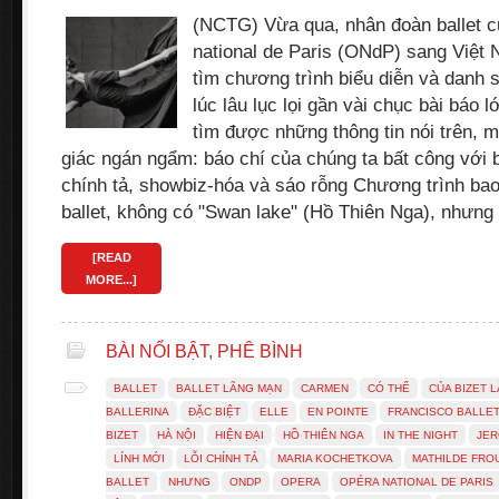
(NCTG) Vừa qua, nhân đoàn ballet c
national de Paris (ONdP) sang Việt 
tìm chương trình biểu diễn và danh 
lúc lâu lục lọi gần vài chục bài báo 
tìm được những thông tin nói trên, 
giác ngán ngẩm: báo chí của chúng ta bất công với ba
chính tả, showbiz-hóa và sáo rỗng Chương trình bao
ballet, không có "Swan lake" (Hồ Thiên Nga), nhưn
[READ
MORE...]
BÀI NỔI BẬT
,
PHÊ BÌNH
BALLET
BALLET LÃNG MẠN
CARMEN
CÓ THỂ
CỦA BIZET 
BALLERINA
ĐẶC BIỆT
ELLE
EN POINTE
FRANCISCO BALLE
BIZET
HÀ NỘI
HIỆN ĐẠI
HỒ THIÊN NGA
IN THE NIGHT
JER
LÍNH MỚI
LỖI CHÍNH TẢ
MARIA KOCHETKOVA
MATHILDE FRO
BALLET
NHƯNG
ONDP
OPERA
OPÉRA NATIONAL DE PARIS