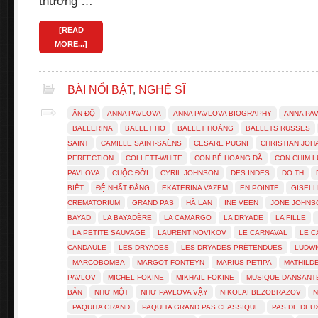
thưởng …
[READ
MORE...]
BÀI NỔI BẬT
,
NGHỆ SĨ
ẤN ĐỘ
ANNA PAVLOVA
ANNA PAVLOVA BIOGRAPHY
ANNA PA
BALLERINA
BALLET HO
BALLET HOÀNG
BALLETS RUSSES
SAINT
CAMILLE SAINT-SAËNS
CESARE PUGNI
CHRISTIAN JO
PERFECTION
COLLETT-WHITE
CON BÉ HOANG DÃ
CON CHIM 
PAVLOVA
CUỘC ĐỜI
CYRIL JOHNSON
DES INDES
DO TH
BIỆT
ĐỆ NHẤT ĐẲNG
EKATERINA VAZEM
EN POINTE
GISELL
CREMATORIUM
GRAND PAS
HÀ LAN
INE VEEN
JONE JOHNS
BAYAD
LA BAYADÈRE
LA CAMARGO
LA DRYADE
LA FILLE
LA PETITE SAUVAGE
LAURENT NOVIKOV
LE CARNAVAL
LE C
CANDAULE
LES DRYADES
LES DRYADES PRÉTENDUES
LUDWI
MARCOBOMBA
MARGOT FONTEYN
MARIUS PETIPA
MATHILD
PAVLOV
MICHEL FOKINE
MIKHAIL FOKINE
MUSIQUE DANSANT
BẢN
NHƯ MỘT
NHƯ PAVLOVA VẬY
NIKOLAI BEZOBRAZOV
N
PAQUITA GRAND
PAQUITA GRAND PAS CLASSIQUE
PAS DE DEU