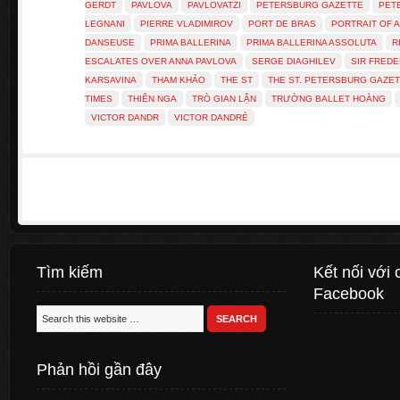
GERDT
PAVLOVA
PAVLOVATZI
PETERSBURG GAZETTE
PET
LEGNANI
PIERRE VLADIMIROV
PORT DE BRAS
PORTRAIT OF 
DANSEUSE
PRIMA BALLERINA
PRIMA BALLERINA ASSOLUTA
R
ESCALATES OVER ANNA PAVLOVA
SERGE DIAGHILEV
SIR FREDE
KARSAVINA
THAM KHẢO
THE ST
THE ST. PETERSBURG GAZE
TIMES
THIÊN NGA
TRÒ GIAN LẬN
TRƯỜNG BALLET HOÀNG
VICTOR DANDR
VICTOR DANDRÉ
Tìm kiếm
Kết nối với 
Facebook
Phản hồi gần đây