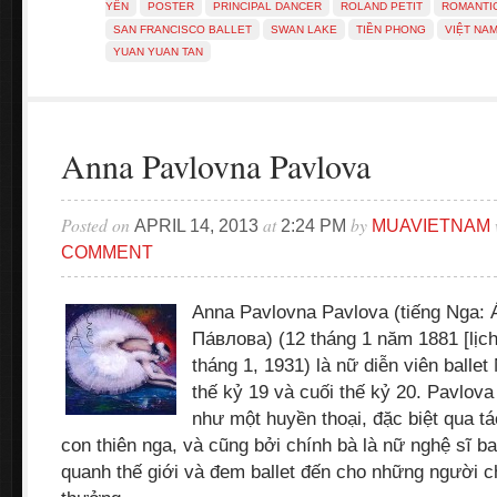
YÊN
POSTER
PRINCIPAL DANCER
ROLAND PETIT
ROMANTI
SAN FRANCISCO BALLET
SWAN LAKE
TIỀN PHONG
VIỆT NA
YUAN YUAN TAN
Anna Pavlovna Pavlova
Posted on
at
by
APRIL 14, 2013
2:24 PM
MUAVIETNAM
COMMENT
Anna Pavlovna Pavlova (tiếng Nga: 
Па́влова) (12 tháng 1 năm 1881 [lịch
tháng 1, 1931) là nữ diễn viên ballet
thế kỷ 19 và cuối thế kỷ 20. Pavlova
như một huyền thoại, đặc biệt qua t
con thiên nga, và cũng bởi chính bà là nữ nghệ sĩ bal
quanh thế giới và đem ballet đến cho những người 