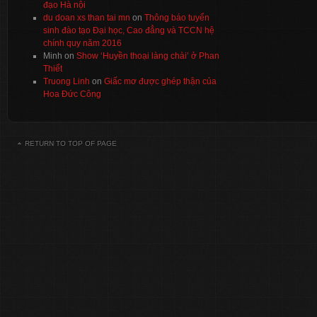
đạo Hà nội
du doan xs than tai mn
on
Thông báo tuyển
sinh đào tạo Đại học, Cao đẳng và TCCN hệ
chính quy năm 2016
Minh
on
Show ‘Huyền thoại làng chài’ ở Phan
Thiết
Truong Linh
on
Giấc mơ được ghép thận của
Hoa Đức Công
RETURN TO TOP OF PAGE