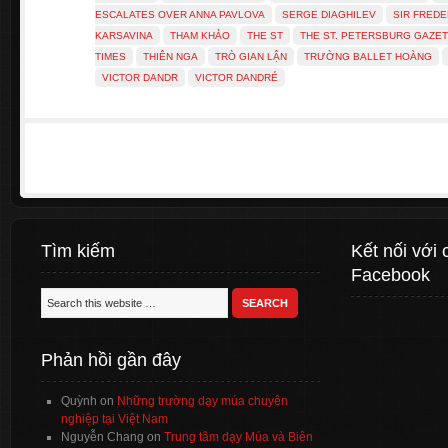
ESCALATES OVER ANNA PAVLOVA
SERGE DIAGHILEV
SIR FREDE
KARSAVINA
THAM KHẢO
THE ST
THE ST. PETERSBURG GAZE
TIMES
THIÊN NGA
TRÒ GIAN LẬN
TRƯỜNG BALLET HOÀNG
VICTOR DANDR
VICTOR DANDRÉ
Tìm kiếm
Kết nối với 
Facebook
Phản hồi gần đây
Quỳnh
on
Những trường dạy múa chuyên
nghiệp tại Việt Nam
Nguyễn Chang
on
Trung tâm dạy Múa và Biên