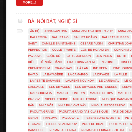
MORE...]
BÀI NỔI BẬT
,
NGHỆ SĨ
ẤN ĐỘ
ANNA PAVLOVA
ANNA PAVLOVA BIOGRAPHY
ANNA PA
BALLERINA
BALLET HO
BALLET HOÀNG
BALLETS RUSSES
SAINT
CAMILLE SAINT-SAËNS
CESARE PUGNI
CHRISTIAN JO
PERFECTION
COLLETT-WHITE
CON BÉ HOANG DÃ
CON CHIM 
PAVLOVA
CUỘC ĐỜI
CYRIL JOHNSON
DES INDES
DO TH
BIỆT
ĐỆ NHẤT ĐẲNG
EKATERINA VAZEM
EN POINTE
GISELL
CREMATORIUM
GRAND PAS
HÀ LAN
INE VEEN
JONE JOHNS
BAYAD
LA BAYADÈRE
LA CAMARGO
LA DRYADE
LA FILLE
LA PETITE SAUVAGE
LAURENT NOVIKOV
LE CARNAVAL
LE C
CANDAULE
LES DRYADES
LES DRYADES PRÉTENDUES
LUDWI
MARCOBOMBA
MARGOT FONTEYN
MARIUS PETIPA
MATHILD
PAVLOV
MICHEL FOKINE
MIKHAIL FOKINE
MUSIQUE DANSANT
BẢN
NHƯ MỘT
NHƯ PAVLOVA VẬY
NIKOLAI BEZOBRAZOV
N
PAQUITA GRAND
PAQUITA GRAND PAS CLASSIQUE
PAS DE DEU
GERDT
PAVLOVA
PAVLOVATZI
PETERSBURG GAZETTE
PET
LEGNANI
PIERRE VLADIMIROV
PORT DE BRAS
PORTRAIT OF 
DANSEUSE
PRIMA BALLERINA
PRIMA BALLERINA ASSOLUTA
R