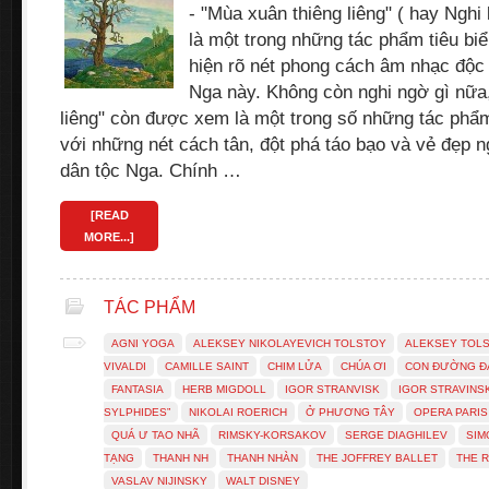
- "Mùa xuân thiêng liêng" ( hay Ngh
là một trong những tác phẩm tiêu biể
hiện rõ nét phong cách âm nhạc độc
Nga này. Không còn nghi ngờ gì nữa
liêng" còn được xem là một trong số những tác phẩm
với những nét cách tân, đột phá táo bạo và vẻ đẹp 
dân tộc Nga. Chính …
[READ
MORE...]
TÁC PHẨM
AGNI YOGA
ALEKSEY NIKOLAYEVICH TOLSTOY
ALEKSEY TOL
VIVALDI
CAMILLE SAINT
CHIM LỬA
CHÚA ƠI
CON ĐƯỜNG Đ
FANTASIA
HERB MIGDOLL
IGOR STRANVISK
IGOR STRAVINS
SYLPHIDES”
NIKOLAI ROERICH
Ở PHƯƠNG TÂY
OPERA PARIS
QUÁ Ư TAO NHÃ
RIMSKY-KORSAKOV
SERGE DIAGHILEV
SIM
TẠNG
THANH NH
THANH NHÀN
THE JOFFREY BALLET
THE R
VASLAV NIJINSKY
WALT DISNEY