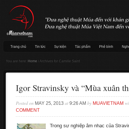
Trang chủ
Tin tức
Sự kiện
Tác phẩm
Phê bình
Nghệ
You are here:
Home
/
Archives for Camille Saint
Igor Stravinsky và “Mùa xuân th
Posted on
at
by
wi
MAY 25, 2013
9:26 AM
MUAVIETNAM
COMMENT
Trong sự nghiệp âm nhạc của Stravin