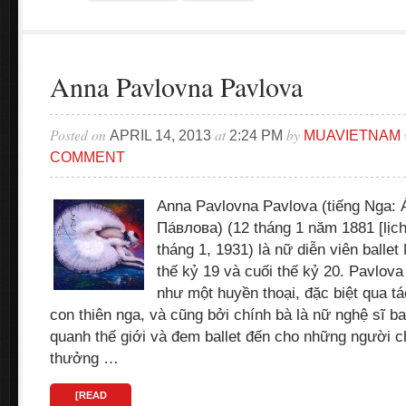
Anna Pavlovna Pavlova
Posted on
at
by
APRIL 14, 2013
2:24 PM
MUAVIETNAM
COMMENT
Anna Pavlovna Pavlova (tiếng Nga: 
Па́влова) (12 tháng 1 năm 1881 [lịch
tháng 1, 1931) là nữ diễn viên ballet
thế kỷ 19 và cuối thế kỷ 20. Pavlova
như một huyền thoại, đặc biệt qua t
con thiên nga, và cũng bởi chính bà là nữ nghệ sĩ bal
quanh thế giới và đem ballet đến cho những người 
thưởng …
[READ