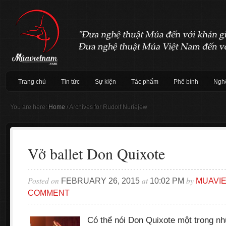
Trang chủ
Tin tức
Sự kiện
Tác phẩm
Phê bình
Nghệ
You are here:
Home
/
Archives for Rudolf Nuriejew
Vở ballet Don Quixote
Posted on
at
by
FEBRUARY 26, 2015
10:02 PM
MUAVI
COMMENT
Có thể nói Don Quixote một trong n