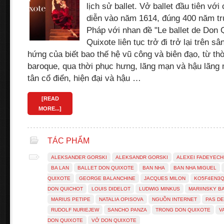
lịch sử ballet. Vở ballet đầu tiên vớ
diễn vào năm 1614, đúng 400 năm t
Pháp với nhan đề "Le ballet de Don 
Quixote liên tục trở đi trở lại trên 
hứng của biết bao thế hệ vũ công và biên đạo, từ thờ
baroque, qua thời phục hưng, lãng mạn và hậu lãng m
tân cổ điển, hiện đại và hậu …
[READ
MORE...]
TÁC PHẨM
ALEKSANDER GORSKI
ALEKSANDR GORSKI
ALEXEI FADEYEC
BA LAN
BALLET DON QUIXOTE
BAN NHA
BAN NHA MIGUEL
QUIXOTE
GEORGE BALANCHINE
JACQUES MILON
KO5F4EN3
DON QUICHOT
LOUIS DIDELOT
LUDWIG MINKUS
MARIINSKY B
MARIUS PETIPE
NATALIA OPISOVA
NGUỒN INTERNET
PAS D
RUDOLF NURIEJEW
SANCHO PANZA
TRONG DON QUIXOTE
V
DON QUIXOTE
VỞ DON QUIXOTE