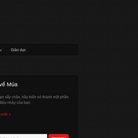
u
Giáo dục
 vế Múa
ạn sẩy chân, hãy biến nó thành một phần
điệu nhảy của bạn.
quote »