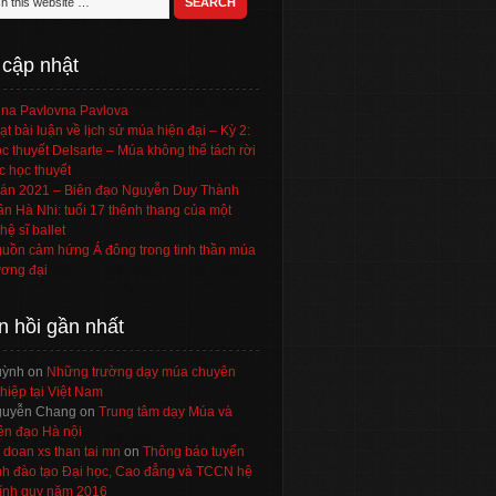
 cập nhật
na Pavlovna Pavlova
ạt bài luận về lịch sử múa hiện đại – Kỳ 2:
c thuyết Delsarte – Múa không thể tách rời
c học thuyết
án 2021 – Biên đạo Nguyễn Duy Thành
ần Hà Nhi: tuổi 17 thênh thang của một
hệ sĩ ballet
uồn cảm hứng Á đông trong tinh thần múa
ơng đại
n hồi gần nhất
uỳnh
on
Những trường dạy múa chuyên
hiệp tại Việt Nam
uyễn Chang
on
Trung tâm dạy Múa và
ên đạo Hà nội
 doan xs than tai mn
on
Thông báo tuyển
nh đào tạo Đại học, Cao đẳng và TCCN hệ
ính quy năm 2016