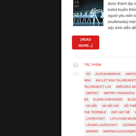
được thành lập n
ballet truyền th
người yêu mến ba
(multimedia) hiệ
việc trình diễn 
[READ
MORE...]
TÁC PHẨM
3D
ALEKSANDROVA
ANATO
NGA
BALLET NGA TALARIUM ET
TALARIUM ET LUX
BIÊN ĐẠO M
DMITRIY
DMITRIY PARADIZOV
BÀ
ELENA CHIKVAIDZE
ELIS
HÀ NỘI
HÀ NỘI GIÁ
HỒ THI
THE TERRIBLE
KẸP HẠT DẺ
LAVROVSKY
LAYLA AND MAJ
LEONID LAVROVSKY
LEONID
MARINA
MARINA ALEKSANDR