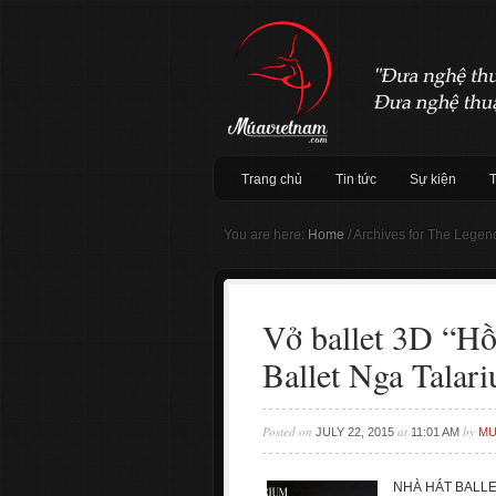
Trang chủ
Tin tức
Sự kiện
You are here:
Home
/
Archives for The Legen
Vở ballet 3D “Hô
Ballet Nga Talar
Posted on
at
by
JULY 22, 2015
11:01 AM
MU
NHÀ HÁT BALLET 