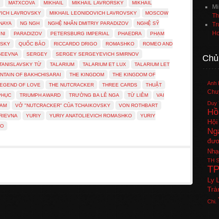
MATXCOVA
MIKHAIL
MIKHAIL LAVRORSKY
MIKHAIL
Mi
VICH LAVROVSKY
MIKHAIL LEONIDOVICH LAVROVSKY
MOSCOW
Th
NAYA
NG NGH
NGHỆ NHÂN DMITRIY PARADIZOV
NGHỆ SỸ
Tr
Ho
NI
PARADIZOV
PETERSBURG IMPERIAL
PHAEDRA
PHẠM
VSKY
QUỐC BẢO
RICCARDO DRIGO
ROMASHKO
ROMEO AND
GEEVNA
SERGEY
SERGEY SERGEYEVICH SMIRNOV
Chủ
TANISLAVSKY TỪ
TALARIUM
TALARIUM ET LUX
TALARIUM LET
NTAIN OF BAKHCHISARAI
THE KINGDOM
THE KINGDOM OF
Anh 
LEGEND OF LOVE
THE NUTCRACKER
THREE CARDS
THUẬT
Chuy
PHỤC
TRIUMPH AWARD
TRƯỜNG BA LÊ NGA
TỪ LIÊM
VAI
Duy 
NAM
VỞ "NUTCRACKER" CỦA TCHAIKOVSKY
VON ROTHBART
Hồ
RIEVNA
YURIY
YURIY ANATOLIEVICH ROMASHKO
YURIY
Hội
РО
Ng
đươ
Nhạ
TH
S
T
Ly 
Trà
Chi.