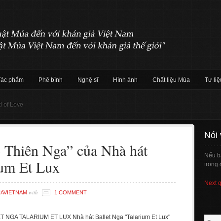
Tác phẩm
Phê bình
Nghệ sĩ
Hình ảnh
Chất liệu Múa
Tư liệ
d of Love
Nói
̀ Thiên Nga” của Nhà hát
Nếu b
ium Et Lux
trong 
Next 
with
AVIETNAM
1 COMMENT
NGA TALARIUM ET LUX Nhà hát Ballet Nga "Talarium Et Lux"