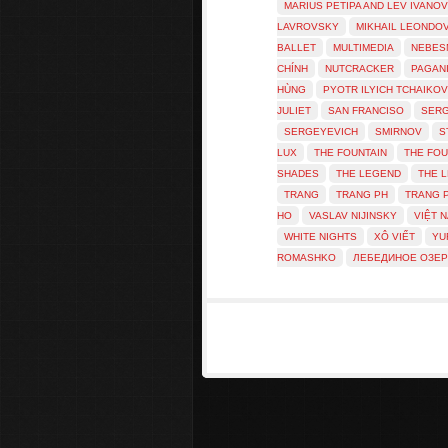
MARIUS PETIPA AND LEV IVANOV
LAVROVSKY
MIKHAIL LEONDO
BALLET
MULTIMEDIA
NEBES
CHÍNH
NUTCRACKER
PAGANI
HÙNG
PYOTR ILYICH TCHAIKO
JULIET
SAN FRANCISO
SER
SERGEYEVICH
SMIRNOV
S
LUX
THE FOUNTAIN
THE FOU
SHADES
THE LEGEND
THE 
TRANG
TRANG PH
TRANG 
HO
VASLAV NIJINSKY
VIỆT 
WHITE NIGHTS
XÔ VIẾT
YU
ROMASHKO
ЛЕБЕДИНОЕ ОЗЕ