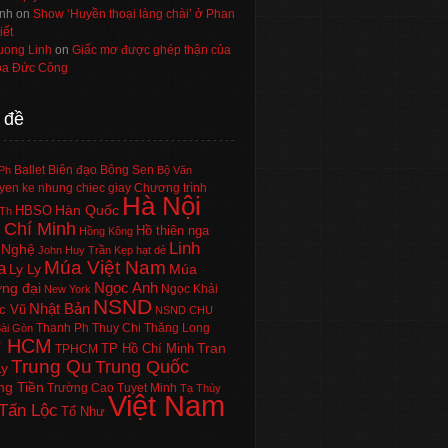
nh
on
Show ‘Huyền thoại làng chài’ ở Phan
iết
uong Linh
on
Giấc mơ được ghép thận của
a Đức Công
 đề
Ballet
Biên đạo
Bông Sen
Ph
Bộ Văn
en ke nhung chiec giay
Chương trình
Hà Nội
Hàn Quốc
HBSO
Th
 Chí Minh
Hồ thiên nga
Hồng Kông
Linh
 Nghệ
John Huy Trần
Kẹp hạt dẻ
Múa Việt Nam
a
Ly Ly
Múa
Ngọc Anh
ng đại
Ngọc Khải
New York
NSND
Nhật Bản
c Vũ
NSND CHU
Thanh Ph
Thuy Chi
Thăng Long
ài Gòn
P HCM
Tran
TP Hồ Chí Minh
TPHCM
Trung Qu
Trung Quốc
Ly
ng Tiền
Trường Cao
Tuyet Minh
Tạ Thùy
Việt Nam
Tấn Lộc
Tố Như