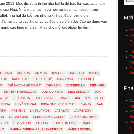
ăm 2012. Mục đích thành lập nhà hát là để bảo tồn các tác phẩm
ống của Nga. Nhằm thu hút nhiều hơn sự quan tâm của những
llet, nhà hát đã kết hợp những kĩ thuật đa phương diện
Mới
n đại, sử dụng các thủ pháp vũ đạo biểu diễn độc đáo áp dụng vào
để nâng cao hiệu ứng sân khấu cho mỗi tác phẩm truyền …
An
Lo
Họ
cá
Th
Tr
ng
Ng
đư
LIEVICH
ANGARA
ANYUTA
BALLET
BALLET LI
BALLET
 LUX
BALLET TH
BALLET THẾ
BANG NGA
BANG NGA
ÚA
CHỈ ĐẠO NGHỆ THUẬT
CHIM LỬA
CINDERELLA
DIỄN VIÊN
Phả
DMITRIY PARADIZOVC
DON QUIXOTE
ĐIỆN KREMLIN
ĐỨC
AVETA
ELISAVETA SERGEEVNA NEBESNAYA
GIẢI LENIN
GITIS
Q
ÊN NGA
HUYỀN THOẠI
IRINA OMELCHENKO GI
IVAN IV
IVAN
ng
KINH
KREMLIN
LA SYLPHIDE
LABAYAD
LAURENCIA
Ng
Bi
NUN
LỄ BÁI XUÂN
LEBEDINOYE OZERO
LENIN KOMSOMOL
du
OVICH
LEV IVANOV
LỌ LEM
LOVE FOR LOVE
MAHU
si
OVA
MARINA YURIEVNA ALEKSANDROVA
MARIUS PETIPA
ch