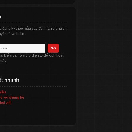
n
ể đăng ký theo mẫu sau để nhận thông tin
yên từ website
òng kiểm tra hòm thư điện tử để kích hoạt
 này.
ết nhanh
hiệu
ệ với chúng tôi
bài viết