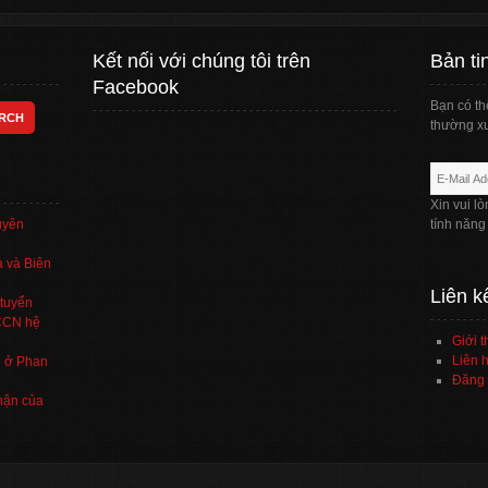
Kết nối với chúng tôi trên
Bản ti
Facebook
Bạn có th
thường xu
Xin vui l
uyên
tính năng
 và Biên
Liên k
tuyển
TCCN hệ
Giới t
Liên h
’ ở Phan
Đăng 
hận của