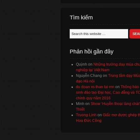
Tìm kiếm
Phản hồi gần đây
Quỳnh
on
Những trường dạy múa ch
nghiệp tại Việt Nam
Nguyễn Chang
on
Trung tâm dạy Múa
đạo Hà nội
du doan xs than tai mn
on
Thông báo 
sinh đào tạo Đại học, Cao đẳng và 
chính quy năm 2016
Minh
on
Show ‘Huyền thoại làng chài
Thiết
Truong Linh
on
Giấc mơ được ghép t
Hoa Đức Công