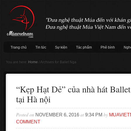
Trang chủ
Tin tức
Sự kiện
Tác phẩm
Phê bình
Nghệ
You are here:
Home
/
Archives for Ballet Nga
“Kẹp Hạt Dẻ” của nhà hát Ballet
tại Hà nội
Posted on
at
by
NOVEMBER 6, 2016
9:34 PM
MUAVIET
COMMENT