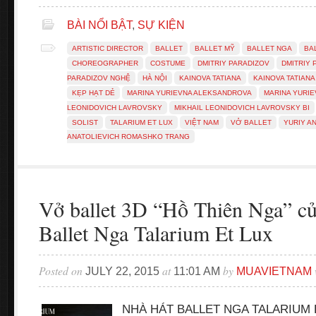
BÀI NỔI BẬT
,
SỰ KIỆN
ARTISTIC DIRECTOR
BALLET
BALLET MỸ
BALLET NGA
BA
CHOREOGRAPHER
COSTUME
DMITRIY PARADIZOV
DMITRIY 
PARADIZOV NGHỆ
HÀ NỘI
KAINOVA TATIANA
KAINOVA TATIANA
KẸP HẠT DẺ
MARINA YURIEVNA ALEKSANDROVA
MARINA YURIE
LEONIDOVICH LAVROVSKY
MIKHAIL LEONIDOVICH LAVROVSKY BI
SOLIST
TALARIUM ET LUX
VIỆT NAM
VỞ BALLET
YURIY A
ANATOLIEVICH ROMASHKO TRANG
Vở ballet 3D “Hồ Thiên Nga” cu
Ballet Nga Talarium Et Lux
Posted on
at
by
JULY 22, 2015
11:01 AM
MUAVIETNAM
NHÀ HÁT BALLET NGA TALARIUM ET