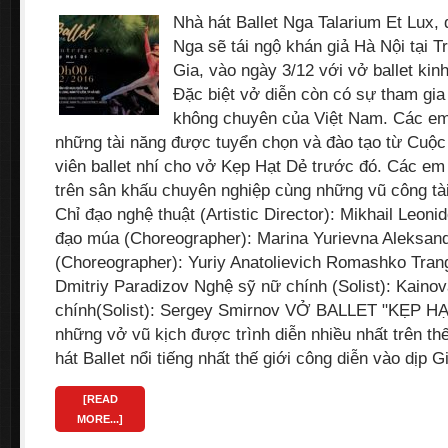
Nhà hát Ballet Nga Talarium Et Lux,
Nga sẽ tái ngộ khán giả Hà Nội tại 
Gia, vào ngày 3/12 với vở ballet kin
Đặc biệt vở diễn còn có sự tham gia
không chuyên của Việt Nam. Các em
những tài năng được tuyển chọn và đào tạo từ Cuộc 
viên ballet nhí cho vở Kẹp Hạt Dẻ trước đó. Các em
trên sân khấu chuyên nghiệp cùng những vũ công tà
Chỉ đạo nghệ thuật (Artistic Director): Mikhail Leon
đạo múa (Choreographer): Marina Yurievna Aleksan
(Choreographer): Yuriy Anatolievich Romashko Tran
Dmitriy Paradizov Nghệ sỹ nữ chính (Solist): Kaino
chính(Solist): Sergey Smirnov VỞ BALLET "KẸP HẠ
những vở vũ kịch được trình diễn nhiều nhất trên th
hát Ballet nổi tiếng nhất thế giới công diễn vào dịp 
[READ
MORE...]