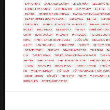
LAVROVSKY
LAYLA AND MAJNUN
LỄ BÁI XUÂN
LEBEDINOYE
LEONID LAVROVSKY
LEONIDOVICH
LEV IVANOV
LỌ LEM
MARINA
MARINA ALEKSANDROVA
MARINA YURIEVNA ALEKSAN
MARIUS PETIPA AND LEV IVANOV
MATXCOVA
MIKHAIL
MIKHA
LAVROVSKY
MIKHAIL LEONDOVICH LAVROVSKY
MIKHAIL LEONI
BALLET
MULTIMEDIA
NEBESNAYA
NG NGH
NGHỆ NHÂN DMI
CHÍNH
NUTCRACKER
PAGANINI
PARADIZOV
PETERSBURG I
HÙNG
PYOTR ILYICH TCHAIKOVSKY
QUỐC BẢO
RICCARDO DR
JULIET
SAN FRANCISO
SERGEEVNA
SERGEY
SERGEY SER
SERGEYEVICH
SMIRNOV
STANISLAVSKY TỪ
TALARIUM
TA
LUX
THE FOUNTAIN
THE FOUNTAIN OF BAKHCHISARAI
THE KI
SHADES
THE LEGEND
THE LEGEND OF LOVE
THE NUTCRACK
TRANG
TRANG PH
TRANG PHỤC
TRIUMPH AWARD
TRƯỜNG
HO
VASLAV NIJINSKY
VIỆT NAM
VỞ "NUTCRACKER" CỦA TCHA
WHITE NIGHTS
XÔ VIẾT
YURIEVNA
YURIY
YURIY ANATOL
ROMASHKO
ЛЕБЕДИНОЕ ОЗЕРО