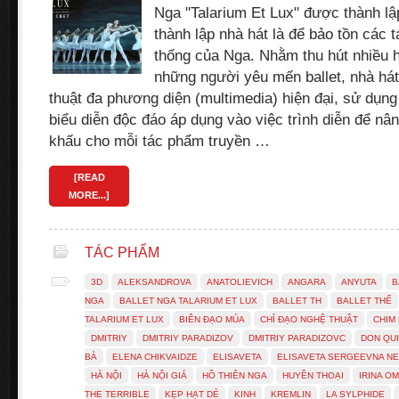
Nga "Talarium Et Lux" được thành l
thành lập nhà hát là để bảo tồn các 
thống của Nga. Nhằm thu hút nhiều 
những người yêu mến ballet, nhà hát
thuật đa phương diện (multimedia) hiện đại, sử dụng
biểu diễn độc đáo áp dụng vào việc trình diễn để nâ
khấu cho mỗi tác phẩm truyền …
[READ
MORE...]
TÁC PHẨM
3D
ALEKSANDROVA
ANATOLIEVICH
ANGARA
ANYUTA
B
NGA
BALLET NGA TALARIUM ET LUX
BALLET TH
BALLET THẾ
TALARIUM ET LUX
BIÊN ĐẠO MÚA
CHỈ ĐẠO NGHỆ THUẬT
CHIM
DMITRIY
DMITRIY PARADIZOV
DMITRIY PARADIZOVC
DON QU
BÀ
ELENA CHIKVAIDZE
ELISAVETA
ELISAVETA SERGEEVNA N
HÀ NỘI
HÀ NỘI GIÁ
HỒ THIÊN NGA
HUYỀN THOẠI
IRINA O
THE TERRIBLE
KẸP HẠT DẺ
KINH
KREMLIN
LA SYLPHIDE