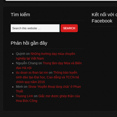
Tìm kiếm
Kết nối với 
Facebook
Phản hồi gần đây
Quỳnh
on
Những trường dạy múa chuyên
nghiệp tại Việt Nam
Nguyễn Chang
on
Trung tâm dạy Múa và Biên
đạo Hà nội
du doan xs than tai mn
on
Thông báo tuyển
sinh đào tạo Đại học, Cao đẳng và TCCN hệ
chính quy năm 2016
Minh
on
Show ‘Huyền thoại làng chài’ ở Phan
Thiết
Truong Linh
on
Giấc mơ được ghép thận của
Hoa Đức Công