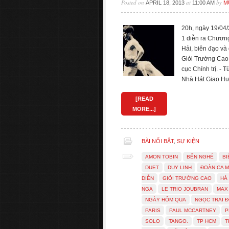
Posted on
at
by
APRIL 18, 2013
11:00 AM
M
20h, ngày 19/04
1 diễn ra Chương
Hải, biên đạo và
Giỏi Trường Cao
cục Chính trị. -
Nhà Hát Giao Hư
[READ
MORE...]
BÀI NỔI BẬT
,
SỰ KIỆN
AMON TOBIN
BẾN NGHÉ
BI
DUET
DUY LINH
ĐOÀN CA 
DIỄN
GIỎI TRƯỜNG CAO
HÀ
NGA
LE TRIO JOUBRAN
MAX
NGÀY HÔM QUA
NGỌC TRAI 
PARIS
PAUL MCCARTNEY
P
SOLO
TANGO.
TP HCM
T