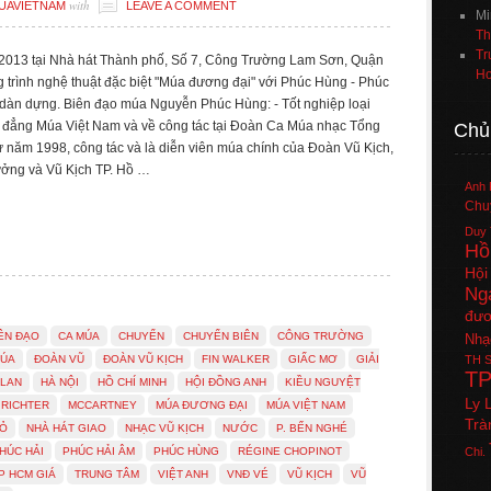
with
UAVIETNAM
LEAVE A COMMENT
Mi
Th
Tr
/2013 tại Nhà hát Thành phố, Số 7, Công Trường Lam Sơn, Quận
Ho
 trình nghệ thuật đặc biệt "Múa đương đại" với Phúc Hùng - Phúc
 dàn dựng. Biên đạo múa Nguyễn Phúc Hùng: - Tốt nghiệp loại
 đẳng Múa Việt Nam và về công tác tại Đoàn Ca Múa nhạc Tổng
Chủ
 Từ năm 1998, công tác và là diễn viên múa chính của Đoàn Vũ Kịch,
ởng và Vũ Kịch TP. Hồ …
Anh 
Chuy
Duy 
Hồ
Hội
Ng
đươ
ÊN ĐẠO
CA MÚA
CHUYỂN
CHUYỂN BIÊN
CÔNG TRƯỜNG
Nhạ
MÚA
ĐOÀN VŨ
ĐOÀN VŨ KỊCH
FIN WALKER
GIẤC MƠ
GIẢI
TH
S
T
 LAN
HÀ NỘI
HỒ CHÍ MINH
HỘI ĐỒNG ANH
KIỀU NGUYỆT
Ly 
 RICHTER
MCCARTNEY
MÚA ĐƯƠNG ĐẠI
MÚA VIỆT NAM
Trà
ĐỎ
NHÀ HÁT GIAO
NHẠC VŨ KỊCH
NƯỚC
P. BẾN NGHÉ
HÚC HẢI
PHÚC HẢI ÂM
PHÚC HÙNG
RÉGINE CHOPINOT
Chi.
P HCM GIÁ
TRUNG TÂM
VIỆT ANH
VNĐ VÉ
VŨ KỊCH
VŨ