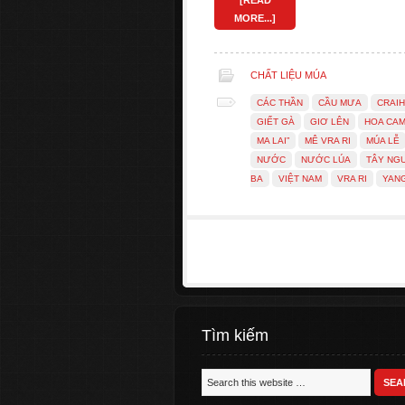
[READ
MORE...]
CHẤT LIỆU MÚA
CÁC THẦN
CẦU MƯA
CRAIH
GIẾT GÀ
GIƠ LÊN
HOA CA
MA LAI”
MÊ VRA RI
MÚA LỄ
NƯỚC
NƯỚC LÚA
TÂY NG
BA
VIỆT NAM
VRA RI
YAN
Tìm kiếm