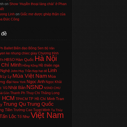
nh
on
Show ‘Huyền thoại làng chài’ ở Phan
iết
uong Linh
on
Giấc mơ được ghép thận của
a Đức Công
 đề
Ballet
Biên đạo
Bông Sen
Ph
Bộ Văn
en ke nhung chiec giay
Chương trình
Hà Nội
Hàn Quốc
HBSO
Th
 Chí Minh
Hồ thiên nga
Hồng Kông
Linh
 Nghệ
John Huy Trần
Kẹp hạt dẻ
Múa Việt Nam
a
Ly Ly
Múa
Ngọc Anh
ng đại
Ngọc Khải
New York
NSND
Nhật Bản
c Vũ
NSND CHU
Thanh Ph
Thuy Chi
Thăng Long
ài Gòn
P HCM
Tran
TP Hồ Chí Minh
TPHCM
Trung Qu
Trung Quốc
Ly
ng Tiền
Trường Cao
Tuyet Minh
Tạ Thùy
Việt Nam
Tấn Lộc
Tố Như