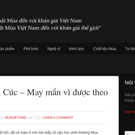
Tác phẩm
Phê bình
Nghệ sĩ
Hình ảnh
Chất liệu Múa
Tư liệ
Nói
 Cúc – May mắn vì được theo
Nếu b
trong 
Next 
by
with
MUAVIETNAM
LEAVE A COMMENT
ồ hôi, đổ cả máu ở nơi mà mấy cô cậu học sinh trường Múa