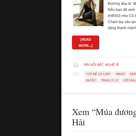
thường đùa là "đ
Nếu bạn đã xem 
(HBSO) như Cô b
Chạm tay vào quá
dáng thanh mảnh
[READ
MORE...]
BÀI NỔI BẬT
,
NGHỆ SĨ
"CÔ BÉ LỌ LEM"
HBSO
KẸP
NƯỚC
TRAN LY LY
VỚI BA
Xem “Múa đương 
Hải