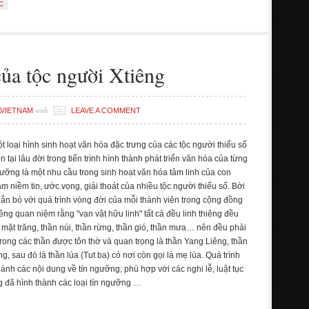
C
ủa tộc người Xtiêng
with
VIETNAM
LEAVE A COMMENT
t loại hình sinh hoạt văn hóa đặc trưng của các tộc người thiểu số
n tại lâu đời trong tiến trình hình thành phát triển văn hóa của từng
gưỡng là một nhu cầu trong sinh hoạt văn hóa tâm linh của con
m niềm tin, ước vọng, giải thoát của nhiều tộc người thiểu số. Bởi
gắn bó với quá trình vòng đời của mỗi thành viên trong cộng đồng
êng quan niệm rằng "vạn vật hữu linh" tất cả đều linh thiêng đều
n mặt trăng, thần núi, thần rừng, thần gió, thần mưa… nên đều phải
rong các thần được tôn thờ và quan trọng là thần Yang Liêng, thần
, sau đó là thần lúa (Tut ba) có nơi còn gọi là mẹ lúa. Quá trình
 ánh các nội dung về tín ngưỡng, phù hợp với các nghi lễ, luật tục
g đã hình thành các loại tín ngưỡng …