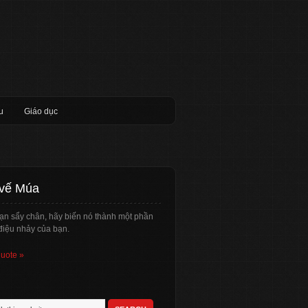
u
Giáo dục
 vế Múa
ạn sẩy chân, hãy biến nó thành một phần
điệu nhảy của bạn.
quote »