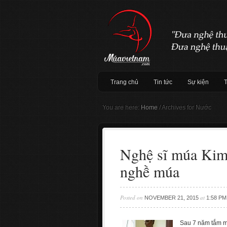
Trang chủ
Tin tức
Sự kiện
You are here:
Home
/
Archives for Nước
Nghệ sĩ múa Kim
nghề múa
Posted on
at
NOVEMBER 21, 2015
1:58 PM
Sau 7 năm tắm m