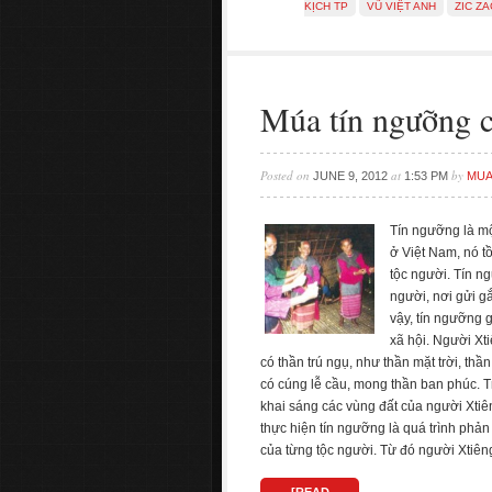
KỊCH TP
VŨ VIỆT ANH
ZIC ZA
Múa tín ngưỡng c
Posted on
at
by
JUNE 9, 2012
1:53 PM
MUA
Tín ngưỡng là mộ
ở Việt Nam, nó tồ
tộc người. Tín n
người, nơi gửi gắ
vậy, tín ngưỡng 
xã hội. Người Xti
có thần trú ngụ, như thần mặt trời, thầ
có cúng lễ cầu, mong thần ban phúc. T
khai sáng các vùng đất của người Xtiêng
thực hiện tín ngưỡng là quá trình phản
của từng tộc người. Từ đó người Xtiên