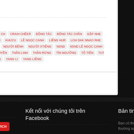
 CH
CRAIH CHÊER
ĐỘNG TÁC
ĐỘNG TÁC CHÂN
GẬP NHẸ
M
KHUỴU
LÊ NGỌC CANH
LIÊNG HUR
LOH DAK NNAO RHE
NGƯỜI BỆNH
NGƯỜI XTIÊNG
NSND
NSND LÊ NGỌC CANH
UYÊN
THẦN LINH
THẦN RỪNG
TÍN NGƯỠNG
TỔ TIÊN
TUT
G
YANG LI
YANG LIÊNG
Kết nối với chúng tôi trên
Bản ti
Facebook
Bạn có th
thường xu