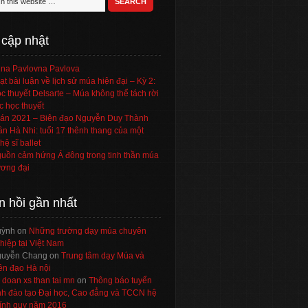
 cập nhật
na Pavlovna Pavlova
ạt bài luận về lịch sử múa hiện đại – Kỳ 2:
c thuyết Delsarte – Múa không thể tách rời
c học thuyết
án 2021 – Biên đạo Nguyễn Duy Thành
ần Hà Nhi: tuổi 17 thênh thang của một
hệ sĩ ballet
uồn cảm hứng Á đông trong tinh thần múa
ơng đại
n hồi gần nhất
uỳnh
on
Những trường dạy múa chuyên
hiệp tại Việt Nam
uyễn Chang
on
Trung tâm dạy Múa và
ên đạo Hà nội
 doan xs than tai mn
on
Thông báo tuyển
nh đào tạo Đại học, Cao đẳng và TCCN hệ
ính quy năm 2016