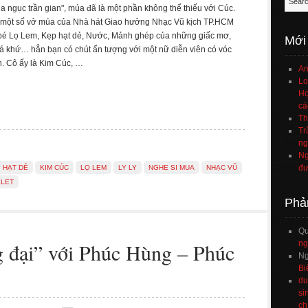
ịa ngục trần gian", múa đã là một phần không thể thiếu với Cúc.
một số vở múa của Nhà hát Giao hưởng Nhạc Vũ kịch TP.HCM
é Lọ Lem, Kẹp hạt dẻ, Nước, Mảnh ghép của những giấc mơ,
Mới
 khứ… hẳn bạn có chút ấn tượng với một nữ diễn viên có vóc
. Cô ấy là Kim Cúc, …
An
Lo
Họ
cá
Th
Tr
ng
Ng
đư
 HẠT DẺ
KIM CÚC
LỌ LEM
LY LY
NGHE SI MUA
NHẠC VŨ
LLET
Phả
Q
đại” với Phúc Hùng – Phúc
ng
Ng
Bi
du
si
ch