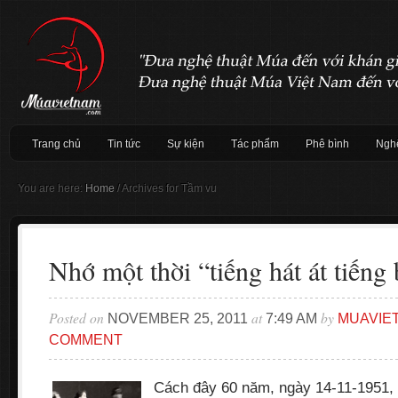
Trang chủ
Tin tức
Sự kiện
Tác phẩm
Phê bình
Nghệ
You are here:
Home
/
Archives for Tầm vu
Nhớ một thời “tiếng hát át tiếng
Posted on
at
by
NOVEMBER 25, 2011
7:49 AM
MUAVIE
COMMENT
Cách đây 60 năm, ngày 14-11-1951, 