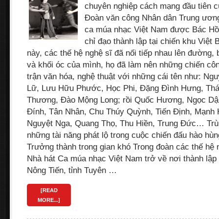
chuyên nghiệp cách mạng đầu tiên c
Đoàn văn công Nhân dân Trung ương,
ca múa nhạc Việt Nam được Bác Hồ
chỉ đạo thành lập tại chiến khu Việt 
này, các thế hệ nghệ sĩ đã nối tiếp nhau lên đường, b
và khối óc của mình, họ đã làm nên những chiến côn
trận văn hóa, nghệ thuật với những cái tên như: Ng
Lữ, Lưu Hữu Phước, Học Phi, Đặng Đình Hưng, Thá
Thương, Đào Mộng Long; rồi Quốc Hương, Ngọc Dậu
Đính, Tân Nhân, Chu Thúy Quỳnh, Tiến Định, Mạnh H
Nguyệt Nga, Quang Thọ, Thu Hiền, Trung Đức… Trùn
những tài năng phát lộ trong cuộc chiến đấu hào hùn
Trưởng thành trong gian khó Trong đoàn các thế hệ n
Nhà hát Ca múa nhạc Việt Nam trở về nơi thành lập
Nông Tiến, tỉnh Tuyên …
[READ
MORE...]