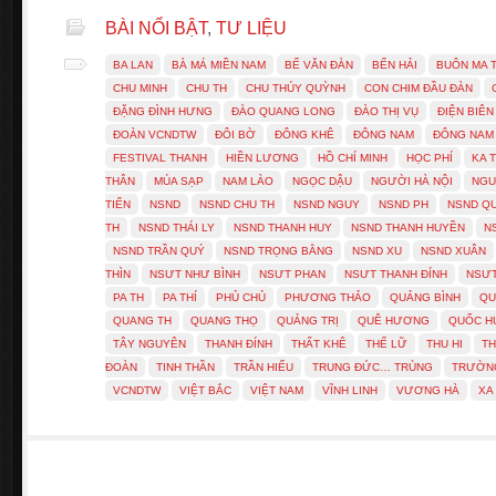
BÀI NỔI BẬT
,
TƯ LIỆU
BA LAN
BÀ MÁ MIỀN NAM
BẾ VĂN ĐÀN
BẾN HẢI
BUÔN MA 
CHU MINH
CHU TH
CHU THÚY QUỲNH
CON CHIM ĐẦU ĐÀN
ĐẶNG ĐÌNH HƯNG
ĐÀO QUANG LONG
ĐÀO THỊ VỤ
ĐIỆN BIÊN
ĐOÀN VCNDTW
ĐÔI BỜ
ĐÔNG KHÊ
ĐÔNG NAM
ĐÔNG NAM
FESTIVAL THANH
HIỀN LƯƠNG
HỒ CHÍ MINH
HỌC PHÍ
KA 
THÂN
MÚA SẠP
NAM LÀO
NGỌC DẬU
NGƯỜI HÀ NỘI
NGU
TIẾN
NSND
NSND CHU TH
NSND NGUY
NSND PH
NSND Q
TH
NSND THÁI LY
NSND THANH HUY
NSND THANH HUYỀN
N
NSND TRẦN QUÝ
NSND TRỌNG BẰNG
NSND XU
NSND XUÂN
THÌN
NSƯT NHƯ BÌNH
NSƯT PHAN
NSƯT THANH ĐÍNH
NSƯT
PA TH
PA THÍ
PHỦ CHỦ
PHƯƠNG THẢO
QUẢNG BÌNH
QU
QUANG TH
QUANG THỌ
QUẢNG TRỊ
QUÊ HƯƠNG
QUỐC 
TÂY NGUYÊN
THANH ĐÍNH
THẤT KHÊ
THẾ LỮ
THU HI
TH
ĐOÀN
TINH THẦN
TRẦN HIẾU
TRUNG ĐỨC… TRÙNG
TRƯỜN
VCNDTW
VIỆT BẮC
VIỆT NAM
VĨNH LINH
VƯƠNG HÀ
XA