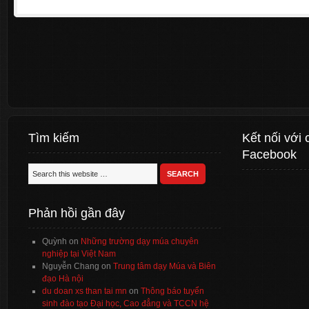
Tìm kiếm
Kết nối với 
Facebook
Phản hồi gần đây
Quỳnh
on
Những trường dạy múa chuyên
nghiệp tại Việt Nam
Nguyễn Chang
on
Trung tâm dạy Múa và Biên
đạo Hà nội
du doan xs than tai mn
on
Thông báo tuyển
sinh đào tạo Đại học, Cao đẳng và TCCN hệ