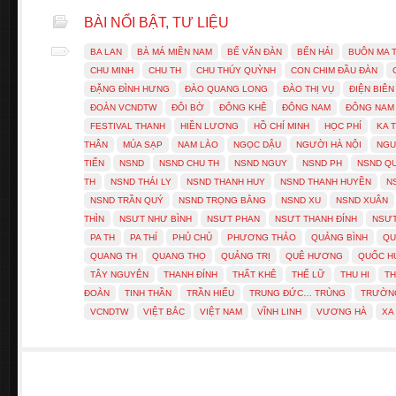
BÀI NỔI BẬT
,
TƯ LIỆU
BA LAN
BÀ MÁ MIỀN NAM
BẾ VĂN ĐÀN
BẾN HẢI
BUÔN MA 
CHU MINH
CHU TH
CHU THÚY QUỲNH
CON CHIM ĐẦU ĐÀN
ĐẶNG ĐÌNH HƯNG
ĐÀO QUANG LONG
ĐÀO THỊ VỤ
ĐIỆN BIÊN
ĐOÀN VCNDTW
ĐÔI BỜ
ĐÔNG KHÊ
ĐÔNG NAM
ĐÔNG NAM
FESTIVAL THANH
HIỀN LƯƠNG
HỒ CHÍ MINH
HỌC PHÍ
KA 
THÂN
MÚA SẠP
NAM LÀO
NGỌC DẬU
NGƯỜI HÀ NỘI
NGU
TIẾN
NSND
NSND CHU TH
NSND NGUY
NSND PH
NSND Q
TH
NSND THÁI LY
NSND THANH HUY
NSND THANH HUYỀN
N
NSND TRẦN QUÝ
NSND TRỌNG BẰNG
NSND XU
NSND XUÂN
THÌN
NSƯT NHƯ BÌNH
NSƯT PHAN
NSƯT THANH ĐÍNH
NSƯT
PA TH
PA THÍ
PHỦ CHỦ
PHƯƠNG THẢO
QUẢNG BÌNH
QU
QUANG TH
QUANG THỌ
QUẢNG TRỊ
QUÊ HƯƠNG
QUỐC 
TÂY NGUYÊN
THANH ĐÍNH
THẤT KHÊ
THẾ LỮ
THU HI
TH
ĐOÀN
TINH THẦN
TRẦN HIẾU
TRUNG ĐỨC… TRÙNG
TRƯỜN
VCNDTW
VIỆT BẮC
VIỆT NAM
VĨNH LINH
VƯƠNG HÀ
XA