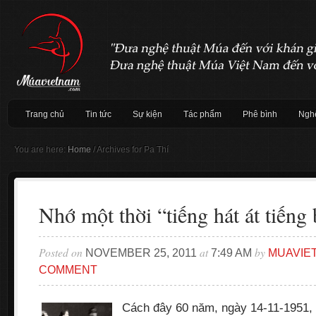
Trang chủ
Tin tức
Sự kiện
Tác phẩm
Phê bình
Nghệ
You are here:
Home
/
Archives for Pa Thí
Nhớ một thời “tiếng hát át tiếng
Posted on
at
by
NOVEMBER 25, 2011
7:49 AM
MUAVIE
COMMENT
Cách đây 60 năm, ngày 14-11-1951, 