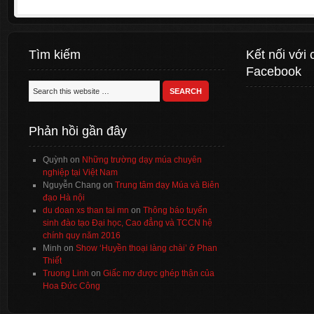
Tìm kiếm
Kết nối với 
Facebook
Phản hồi gần đây
Quỳnh
on
Những trường dạy múa chuyên
nghiệp tại Việt Nam
Nguyễn Chang
on
Trung tâm dạy Múa và Biên
đạo Hà nội
du doan xs than tai mn
on
Thông báo tuyển
sinh đào tạo Đại học, Cao đẳng và TCCN hệ
chính quy năm 2016
Minh
on
Show ‘Huyền thoại làng chài’ ở Phan
Thiết
Truong Linh
on
Giấc mơ được ghép thận của
Hoa Đức Công