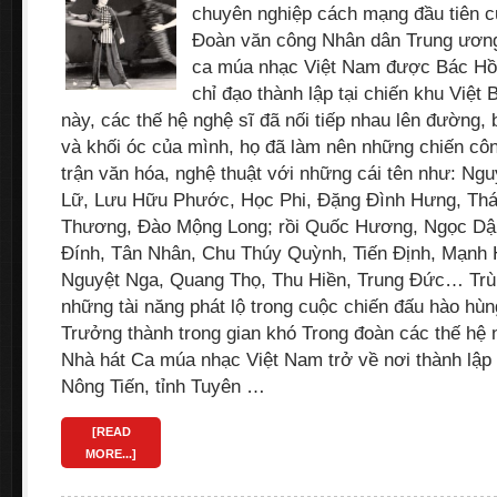
chuyên nghiệp cách mạng đầu tiên c
Đoàn văn công Nhân dân Trung ương,
ca múa nhạc Việt Nam được Bác Hồ
chỉ đạo thành lập tại chiến khu Việt 
này, các thế hệ nghệ sĩ đã nối tiếp nhau lên đường, b
và khối óc của mình, họ đã làm nên những chiến côn
trận văn hóa, nghệ thuật với những cái tên như: Ng
Lữ, Lưu Hữu Phước, Học Phi, Đặng Đình Hưng, Thá
Thương, Đào Mộng Long; rồi Quốc Hương, Ngọc Dậu
Đính, Tân Nhân, Chu Thúy Quỳnh, Tiến Định, Mạnh H
Nguyệt Nga, Quang Thọ, Thu Hiền, Trung Đức… Trùn
những tài năng phát lộ trong cuộc chiến đấu hào hùn
Trưởng thành trong gian khó Trong đoàn các thế hệ n
Nhà hát Ca múa nhạc Việt Nam trở về nơi thành lập
Nông Tiến, tỉnh Tuyên …
[READ
MORE...]