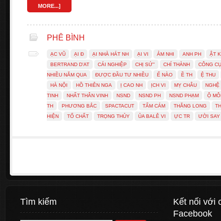
MORE...]
PHÊ BÌNH
ẠC VŨ
ẠI Đ
ẠI NHÀ HÁT NH
ẠI VI
ẢM NHI
ANH PH
ẬT K
BERTRAND D'AT
CÁI NGHIỆP
CHỊ SỨ"
CHÍ THÀNH
CÔNG C
NHIỀU NĂM QUA
ĐƯỢC ĐẦU TƯ NHIỀU
Ế NÀO
Ề TH
Ệ THU
HÀ NỘI
HỒ THIÊN NGA
Ị CAO NH
ỊCH VI
MỴ CHÂU
NGHỆ
TINH
NHẤT THÂN VINH
NSND
NSND PH
NSND PHẠM
Ộ MÔ
TH
PHƯƠNG BẮC
SPACTACUT
TẤM CÁM
THĂNG LONG
T
HIỆN
TỐ CHẤT
TRỌNG THỦY
ỦA BALÊ VI
ỰC TR
ƯỜI SAY
Tìm kiếm
Kết nối với 
Facebook