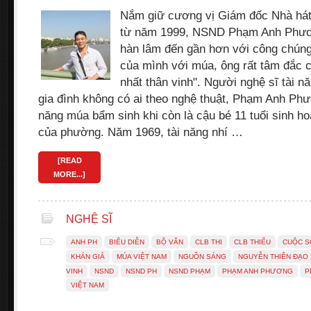
Nắm giữ cương vị Giám đốc Nhà hát
từ năm 1999, NSND Phạm Anh Phươn
hàn lâm đến gần hơn với công chúng
của mình với múa, ông rất tâm đắc c
nhất thân vinh". Người nghệ sĩ tài n
gia đình không có ai theo nghệ thuật, Phạm Anh Phư
năng múa bẩm sinh khi còn là cậu bé 11 tuổi sinh ho
của phường. Năm 1969, tài năng nhí …
[READ
MORE...]
NGHỆ SĨ
ANH PH
BIỂU DIỄN
BỘ VĂN
CLB THI
CLB THIẾU
CUỘC 
KHÁN GIẢ
MÚA VIỆT NAM
NGUỒN SÁNG
NGUYỄN THIÊN ĐẠO
VINH
NSND
NSND PH
NSND PHẠM
PHẠM ANH PHƯƠNG
P
VIỆT NAM