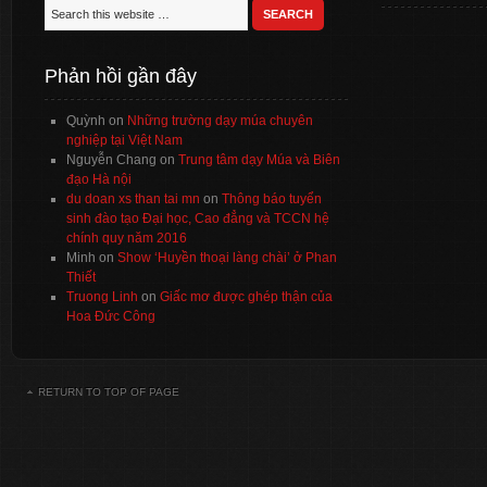
Phản hồi gần đây
Quỳnh
on
Những trường dạy múa chuyên
nghiệp tại Việt Nam
Nguyễn Chang
on
Trung tâm dạy Múa và Biên
đạo Hà nội
du doan xs than tai mn
on
Thông báo tuyển
sinh đào tạo Đại học, Cao đẳng và TCCN hệ
chính quy năm 2016
Minh
on
Show ‘Huyền thoại làng chài’ ở Phan
Thiết
Truong Linh
on
Giấc mơ được ghép thận của
Hoa Đức Công
RETURN TO TOP OF PAGE