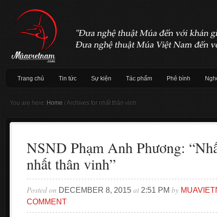
Trang chủ
Tin tức
Sự kiện
Tác phẩm
Phê bình
Nghệ
You are here:
Home
/
Archives for nhất thân vinh
NSND Phạm Anh Phương: “Nhất
nhất thân vinh”
Posted on
at
by
DECEMBER 8, 2015
2:51 PM
MUAVIET
COMMENT