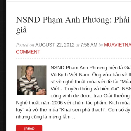
NSND Phạm Anh Phương: Phải 
giả
Posted on
at
by
AUGUST 22, 2012
7:58 AM
MUAVIETN
COMMENT
NSND Phạm Anh Phương hiện là Gi
Vũ Kịch Việt Nam. Ông vừa bảo vệ t
sĩ về nghệ thuật múa với đề tài "Mú
Việt - Truyền thống và hiện đại".
cũng vinh dự được trao Giải thưởn
Nghệ thuật năm 2006 với chùm tác phẩm: Kịch múa "
lụy" và vở thơ múa "Khai sơn phá thạch". Con số ấy
nhưng cũng là mừng lắm …
[READ