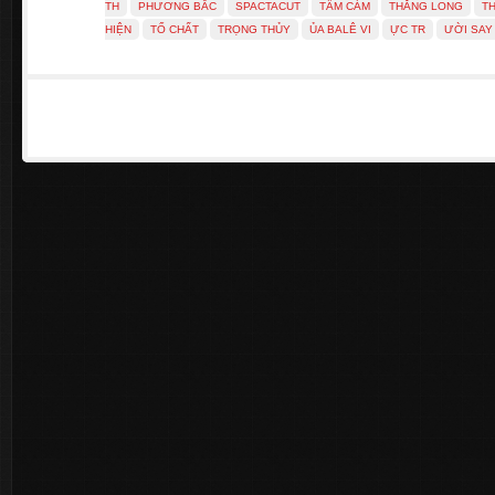
TH
PHƯƠNG BẮC
SPACTACUT
TẤM CÁM
THĂNG LONG
T
HIỆN
TỐ CHẤT
TRỌNG THỦY
ỦA BALÊ VI
ỰC TR
ƯỜI SAY