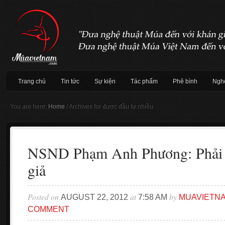
Trang chủ
Tin tức
Sự kiện
Tác phẩm
Phê bình
Nghệ
You are here:
Home
/
Archives for được đầu tư nhiều
NSND Phạm Anh Phương: Phải 
giả
Posted on
at
by
AUGUST 22, 2012
7:58 AM
MUAVIETN
COMMENT