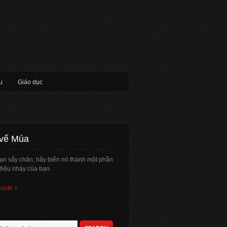
u
Giáo dục
 vế Múa
ạn sẩy chân, hãy biến nó thành một phần
điệu nhảy của bạn.
quote »