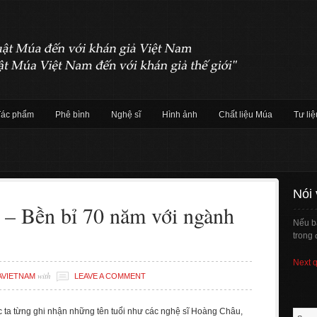
Tác phẩm
Phê bình
Nghệ sĩ
Hình ảnh
Chất liệu Múa
Tư liệ
Nói
 Bền bỉ 70 năm với ngành
Nếu b
trong 
Next 
with
AVIETNAM
LEAVE A COMMENT
ta từng ghi nhận những tên tuổi như các nghệ sĩ Hoàng Châu,