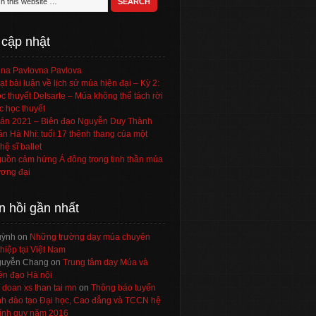
 cập nhật
na Pavlovna Pavlova
ạt bài luận về lịch sử múa hiện đại – Kỳ 2:
c thuyết Delsarte – Múa không thể tách rời
c học thuyết
án 2021 – Biên đạo Nguyễn Duy Thành
ần Hà Nhi: tuổi 17 thênh thang của một
hệ sĩ ballet
uồn cảm hứng Á đông trong tinh thần múa
ơng đại
n hồi gần nhất
uỳnh
on
Những trường dạy múa chuyên
hiệp tại Việt Nam
uyễn Chang
on
Trung tâm dạy Múa và
ên đạo Hà nội
 doan xs than tai mn
on
Thông báo tuyển
nh đào tạo Đại học, Cao đẳng và TCCN hệ
ính quy năm 2016