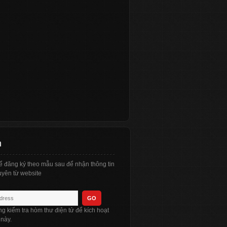
n
ể đăng ký theo mẫu sau để nhận thông tin
yên từ website
òng kiểm tra hòm thư điện tử để kích hoạt
 này.