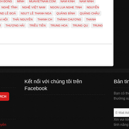
CH ĐÔNG
MINH
MUAVIETNAM.COM
NAM KINH
NAM NINH
NGHỆ TĨNH
NGHỆ VIỆT NAM
NGON LUA NGHE TINH
NGUYỄN
ND LÊ ĐOÁ
NSƯT LÊ THANH NGA
QUẢNG BÌNH
QUẢNG CHÂU
ẠI HỘI
THÁI NGUYÊN
THANH CH
THÀNH CHƯƠNG
THANH
M
THƯỢNG HẢI
TRIỀU TIÊN
TRUNG HOA
TRUNG QU
TRUNG
Kết nối với chúng tôi trên
Bản ti
Facebook
Bạn có th
thường xu
Xin vui l
uyên
tính năng