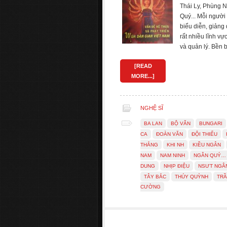
Thái Ly, Phùng 
Quý... Mỗi người
biểu diễn, giảng
rất nhiều lĩnh vự
và quản lý. Bền 
[READ
MORE...]
NGHỆ SĨ
BA LAN
BỘ VĂN
BUNGARI
CA
ĐOÀN VĂN
ĐỘI THIẾU
THẮNG
KHI NH
KIỀU NGÂN
NAM
NAM NINH
NGÂN QUÝ…
DUNG
NHỊP ĐIỆU
NSƯT NGÂ
TÂY BẮC
THÚY QUỲNH
TRẦ
CƯỜNG