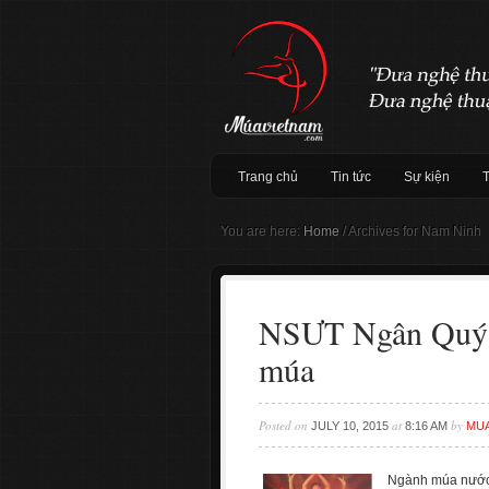
Trang chủ
Tin tức
Sự kiện
You are here:
Home
/
Archives for Nam Ninh
NSƯT Ngân Quý –
múa
Posted on
at
by
JULY 10, 2015
8:16 AM
MU
Ngành múa nước 