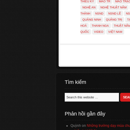
THIẾU KỲ
MAO TR
MAO TRẠ
NGHỆ AN
NGHỆ THUẬT NĂM
THÀNH
NSND
NSND LÊ
NS
QUẢNG NINH
QUẢNG TRỊ
T
HOÁ
THANH NGA
THUẬT NĂ
QUỐC
VIDEO
VIỆT NAM
Tìm kiếm
Phản hồi gần đây
Quỳnh
on
Những trường dạy múa ch