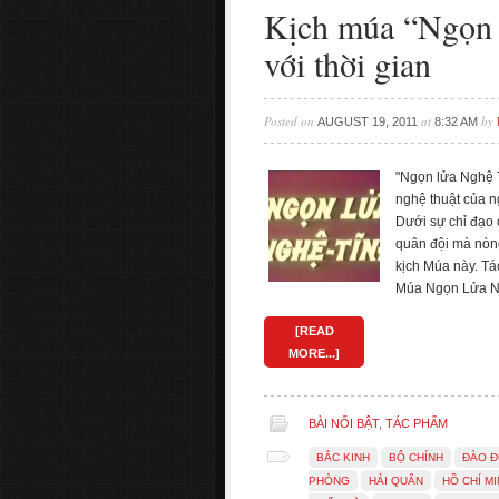
Kịch múa “Ngọn 
với thời gian
Posted on
at
by
AUGUST 19, 2011
8:32 AM
"Ngọn lửa Nghệ T
nghệ thuật của n
Dưới sự chỉ đạo 
quân đội mà nòng
kịch Múa này. T
Múa Ngọn Lửa N
[READ
MORE...]
BÀI NỔI BẬT
,
TÁC PHẨM
BẮC KINH
BỘ CHÍNH
ĐÀO Đ
PHÒNG
HẢI QUÂN
HỒ CHÍ M