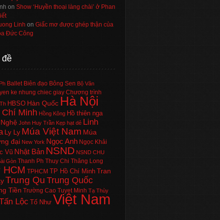
nh
on
Show ‘Huyền thoại làng chài’ ở Phan
iết
uong Linh
on
Giấc mơ được ghép thận của
a Đức Công
 đề
Ballet
Biên đạo
Bông Sen
Ph
Bộ Văn
en ke nhung chiec giay
Chương trình
Hà Nội
Hàn Quốc
HBSO
Th
 Chí Minh
Hồ thiên nga
Hồng Kông
Linh
 Nghệ
John Huy Trần
Kẹp hạt dẻ
Múa Việt Nam
a
Ly Ly
Múa
Ngọc Anh
ng đại
Ngọc Khải
New York
NSND
Nhật Bản
c Vũ
NSND CHU
Thanh Ph
Thuy Chi
Thăng Long
ài Gòn
P HCM
Tran
TP Hồ Chí Minh
TPHCM
Trung Qu
Trung Quốc
Ly
ng Tiền
Trường Cao
Tuyet Minh
Tạ Thùy
Việt Nam
Tấn Lộc
Tố Như