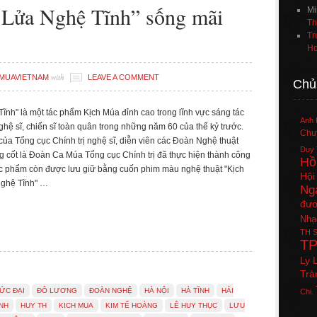
Lửa Nghệ Tĩnh” sống mãi
Mi
Th
Tr
Ho
with
MUAVIETNAM
LEAVE A COMMENT
Chủ
ĩnh" là một tác phẩm Kịch Múa đỉnh cao trong lĩnh vực sáng tác
Anh 
ghệ sĩ, chiến sĩ toàn quân trong những năm 60 của thế kỷ trước.
Chuy
của Tổng cục Chính trị nghệ sĩ, diễn viên các Đoàn Nghệ thuật
Duy 
 cốt là Đoàn Ca Múa Tổng cục Chính trị đã thực hiện thành công
Hồ
ác phẩm còn được lưu giữ bằng cuốn phim màu nghệ thuật "Kịch
Hội
ghệ Tĩnh" …
Ng
đươ
Nhạ
TH
S
T
Ly 
Trà
ỨC ĐẠI
ĐÔ LƯƠNG
ĐOÀN NGHỆ
HÀ NỘI
HÀ TĨNH
HẢI
Chi.
INH
HUY TH
KICH MUA
KIM TẾ HOÀNG
LÊ HUY THỤC
LƯU