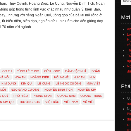
Nhạn, Thúy Quỳnh, Hoàng Điệp, Lệ Cung, Nguyễn Đình Tích, Ngân
 đóng góp trong từng lĩnh vực khác nhau như quản lý, biên đạo,
 dạy... nhưng với riêng Ngân Quý, đóng góp của bà lại mở rộng ở
Mới
c, từ biểu diễn, biên đạo, nghiên cứu - sưu tầm cho đến giảng dạy
bỉ 70 năm với ngành …
An
Lo
Họ
cá
Th
Tr
ng
Ng
đư
CƠ TU
CÙNG LỆ CUNG
CỬU LONG
ĐẢM VIỆC NHÀ
ĐOÀN
HÀ NỘI
HOA TH
HOÀNG ĐIỆP
HỘI NGHỆ
HUY TH
HUY
KIM DUNG
KIM QUI
LỆ CUNG
LÊ NGỌC CƯỜNG
MÚA VIỆT
Phả
 MỖI
NGÔ ĐẶNG CƯỜNG
NGUYỄN ĐÌNH TÍCH
NGUYỄN KIM
N QUÝ
PHÓ HIỆU
PHÙNG NHẠN
QUẢNG NAM
QUANG TRUNG
Q
N KIM QUI
TRƯỜNG SƠN
VIỆT BẮC
VIỆT NAM
VŨ VIỆT
ng
Ng
Bi
du
si
ch