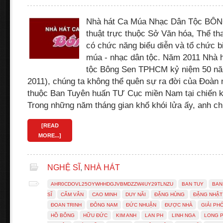
Nhà hát Ca Múa Nhạc Dân Tộc BÔNG
thuật trực thuộc Sở Văn hóa, Thể t
có chức năng biểu diễn và tổ chức bi
múa - nhạc dân tộc. Năm 2011 Nhà 
tộc Bông Sen TPHCM kỷ niệm 50 năm
2011), chúng ta không thể quên sự ra đời của Đoàn
thuộc Ban Tuyên huấn TƯ Cục miền Nam tại chiến 
Trong những năm tháng gian khổ khói lửa ấy, anh c
[READ
MORE...]
NGHỆ SĨ
,
NHÀ HÁT
AHR0CDOVL25OYWHHDGJVBMDZZW4UY29TLNZU
BAN TUY
BAN
SĨ
CẨM VÂN
CAO MINH
DUY NÃI
ĐẶNG HÙNG
ĐẶNG NHẬT
ĐOAN TRINH
ĐÔNG NAM
ĐỨC NHUẬN
ĐƯỢC NHÀ
GIẢI PH
HỒ BÔNG
HỮU ĐỨC
KIM ANH
LAN PH
LINH NGA
LONG P