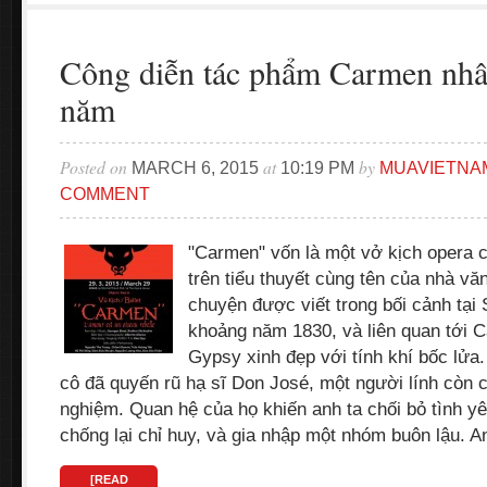
Công diễn tác phẩm Carmen nhâ
năm
Posted on
at
by
MARCH 6, 2015
10:19 PM
MUAVIETNA
COMMENT
"Carmen" vốn là một vở kịch opera 
trên tiểu thuyết cùng tên của nhà v
chuyện được viết trong bối cảnh tại 
khoảng năm 1830, và liên quan tới 
Gypsy xinh đẹp với tính khí bốc lửa.
cô đã quyến rũ hạ sĩ Don José, một người lính còn 
nghiệm. Quan hệ của họ khiến anh ta chối bỏ tình yê
chống lại chỉ huy, và gia nhập một nhóm buôn lậu. 
[READ