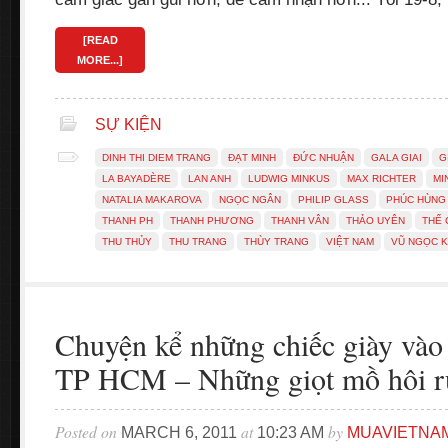
[READ
MORE...]
SỰ KIỆN
DINH THI DIEM TRANG
ĐẠT MINH
ĐỨC NHUẬN
GALA GIAI
G
LA BAYADÈRE
LAN ANH
LUDWIG MINKUS
MAX RICHTER
MI
NATALIA MAKAROVA
NGỌC NGÂN
PHILIP GLASS
PHÚC HÙNG
THANH PH
THANH PHƯƠNG
THANH VÂN
THẢO UYÊN
THẾ
THU THỦY
THU TRANG
THÙY TRANG
VIỆT NAM
VŨ NGỌC K
Chuyện kể những chiếc giày vào 
TP HCM – Những giọt mồ hôi r
Posted on
at
by
MARCH 6, 2011
10:23 AM
MUAVIETNA