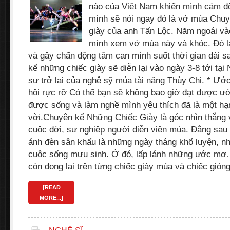
nào của Việt Nam khiến mình cảm độn
mình sẽ nói ngay đó là vở múa Chu
giày của anh Tấn Lộc. Năm ngoái vào
mình xem vở múa này và khóc. Đó l
và gây chấn động tâm can mình suốt thời gian dài s
kể những chiếc giày sẽ diễn lại vào ngày 3-8 tới tạ
sự trở lại của nghệ sỹ múa tài năng Thùy Chi. * Ư
hôi rực rỡ Có thể bạn sẽ không bao giờ đạt được 
được sống và làm nghề mình yêu thích đã là một hạ
vời.Chuyện kể Những Chiếc Giày là góc nhìn thẳng v
cuộc đời, sự nghiệp người diễn viên múa. Đằng sa
ánh đèn sân khấu là những ngày tháng khổ luyện, n
cuộc sống mưu sinh. Ở đó, lấp lánh những ước mơ
còn đọng lại trên từng chiếc giày múa và chiếc gió
[READ
MORE...]