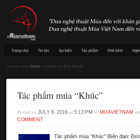
Trang chủ
Tin tức
Sự kiện
Tác phẩm
Phê bình
Nghệ
You are here:
Home
/
Archives for Đức Nhuận
Tác phẩm múa “Khúc”
Posted on
at
by
wi
JULY 6, 2016
5:13 PM
MUAVIETNAM
COMMENT
Tác phẩm múa "Khúc" Biên đạo: Đứ