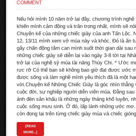
COMMENT
Nếu hỏi mình 10 năm trở lại đây, chương trình nghệ
khiến mình cảm động và trân trọng nhất, mình sẽ nó
Chuyện kể của những chiếc giày của anh Tấn Lộc. 
12, 13/11 mình xem vở múa này và khóc. Đó là ấn 
gây chấn động tâm can mình suốt thời gian dài sau 
những chiếc giày sẽ diễn lại vào ngày 3-8 tới tại N
trở lại của nghệ sỹ múa tài năng Thùy Chi. * Ước m
rực rỡ Có thể bạn sẽ không bao giờ đạt được ước
được sống và làm nghề mình yêu thích đã là một hạ
vời.Chuyện kể Những Chiếc Giày là góc nhìn thẳng v
cuộc đời, sự nghiệp người diễn viên múa. Đằng sa
ánh đèn sân khấu là những ngày tháng khổ luyện, n
cuộc sống mưu sinh. Ở đó, lấp lánh những ước mơ
còn đọng lại trên từng chiếc giày múa và chiếc gió
[READ
MORE...]