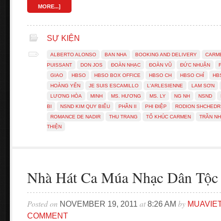
MORE...]
SỰ KIỆN
ALBERTO ALONSO
BAN NHA
BOOKING AND DELIVERY
CARM
PUISSANT
DON JOS
ĐOÀN NHẠC
ĐOÀN VŨ
ĐỨC NHUẬN
GIAO
HBSO
HBSO BOX OFFICE
HBSO CH
HBSO CHỈ
HB
HOÀNG YẾN
JE SUIS ESCAMILLO
L'ARLESIENNE
LAM SƠN
LƯƠNG HÒA
MINH
MS. HƯƠNG
MS. LY
NG NH
NSND
BI
NSND KIM QUY BIỂU
PHẦN II
PHI ĐIỆP
RODION SHCHEDR
ROMANCE DE NADIR
THU TRANG
TỔ KHÚC CARMEN
TRẦN NH
THIỆN
Nhà Hát Ca Múa Nhạc Dân Tộc
Posted on
at
by
NOVEMBER 19, 2011
8:26 AM
MUAVIE
COMMENT