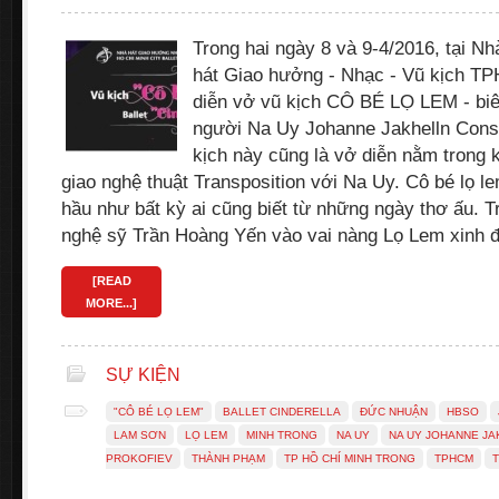
Trong hai ngày 8 và 9-4/2016, tại N
hát Giao hưởng - Nhạc - Vũ kịch T
diễn vở vũ kịch CÔ BÉ LỌ LEM - biê
người Na Uy Johanne Jakhelln Cons
kịch này cũng là vở diễn nằm trong
giao nghệ thuật Transposition với Na Uy. Cô bé lọ 
hầu như bất kỳ ai cũng biết từ những ngày thơ ấu. T
nghệ sỹ Trần Hoàng Yến vào vai nàng Lọ Lem xinh 
[READ
MORE...]
SỰ KIỆN
"CÔ BÉ LỌ LEM"
BALLET CINDERELLA
ĐỨC NHUẬN
HBSO
LAM SƠN
LỌ LEM
MINH TRONG
NA UY
NA UY JOHANNE J
PROKOFIEV
THÀNH PHẠM
TP HỒ CHÍ MINH TRONG
TPHCM