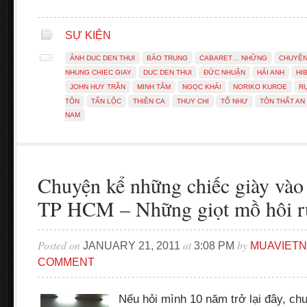
SỰ KIỆN
ẢNH DUC DEN THUI
BẢO TRUNG
CABARET… NHỮNG
CHUYỆN
NHUNG CHIEC GIAY
DUC DEN THUI
ĐỨC NHUẬN
HẢI ANH
HI
JOHN HUY TRẦN
MINH TÂM
NGỌC KHẢI
NORIKO KUROE
R
TÔN
TẤN LỘC
THIÊN CA
THUY CHI
TỐ NHƯ
TÔN THẤT AN
NAM
Chuyện kể những chiếc giày vào 
TP HCM – Những giọt mồ hôi r
Posted on
at
by
JANUARY 21, 2011
3:08 PM
MUAVIET
COMMENT
Nếu hỏi mình 10 năm trở lại đây, ch