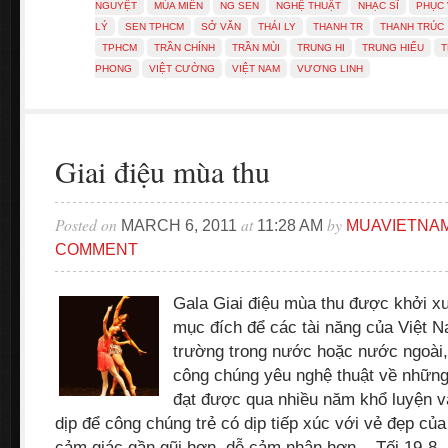
NGUYỆT
MÚA MIỀN
NG SEN
NGHỆ THUẬT
NHẠC SĨ
PHỤC
LÝ
SEN TPHCM
SỞ VĂN
THÁI LY
THANH TR
THANH TRÚC
TPHCM
TRẦN CHÍNH
TRẦN MÙI
TRUNG HI
TRUNG HIẾU
PHONG
VIỆT CƯỜNG
VIỆT NAM
VƯƠNG LINH
Giai điệu mùa thu
Posted on
at
by
MARCH 6, 2011
11:28 AM
MUAVIETNA
COMMENT
Gala Giai điệu mùa thu được khởi x
mục đích để các tài năng của Việt 
trường trong nước hoặc nước ngoài, 
công chúng yêu nghệ thuật về những
đạt được qua nhiều năm khổ luyện v
dịp để công chúng trẻ có dịp tiếp xúc với vẻ đẹp củ
cảm giác gần gũi hơn, dễ cảm nhận hơn... Tối 19-8,