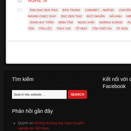
NGHỆ SĨ
ẢNH DUC DEN THUI
BẢO TRUNG
CABARET… NHỮNG
CHUYỆN
NHUNG CHIEC GIAY
DUC DEN THUI
ĐỨC NHUẬN
HẢI ANH
HI
JOHN HUY TRẦN
MINH TÂM
NGỌC KHẢI
NORIKO KUROE
R
TÔN
TẤN LỘC
THUY CHI
TỐ NHƯ
TÔN THẤT AN
TP HCM
Tìm kiếm
Kết nối với 
Facebook
Phản hồi gần đây
Quỳnh
on
Những trường dạy múa chuyên
nghiệp tại Việt Nam