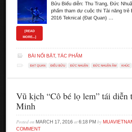
Bửu Biểu diễn: Thu Trang, Đức Nhuậ
phẩm tham dự cuộc thi Tài năng trẻ
2016 Teknical (Đạt Quan) …
[READ
MORE...]
BÀI NỔI BẬT
,
TÁC PHẨM
ĐẠT QUAN
ĐIỂU BỬU
ĐỨC NHUẬN
ĐỨC NHUẬN ÂM
KHÚC
Vũ kịch “Cô bé lọ lem” tái diễn
Minh
Posted on
at
by
MARCH 17, 2016
6:18 PM
MUAVIETNA
COMMENT