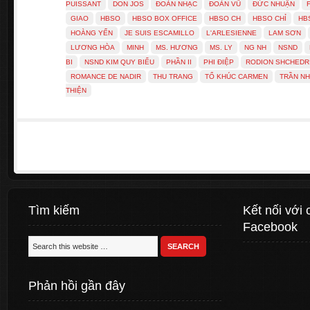
PUISSANT
DON JOS
ĐOÀN NHẠC
ĐOÀN VŨ
ĐỨC NHUẬN
GIAO
HBSO
HBSO BOX OFFICE
HBSO CH
HBSO CHỈ
HB
HOÀNG YẾN
JE SUIS ESCAMILLO
L'ARLESIENNE
LAM SƠN
LƯƠNG HÒA
MINH
MS. HƯƠNG
MS. LY
NG NH
NSND
BI
NSND KIM QUY BIỂU
PHẦN II
PHI ĐIỆP
RODION SHCHEDR
ROMANCE DE NADIR
THU TRANG
TỔ KHÚC CARMEN
TRẦN NH
THIỆN
Tìm kiếm
Kết nối với 
Facebook
Phản hồi gần đây