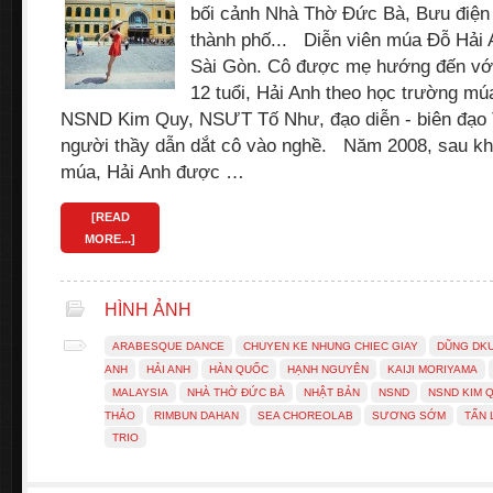
bối cảnh Nhà Thờ Đức Bà, Bưu điệ
thành phố... Diễn viên múa Đỗ Hải 
Sài Gòn. Cô được mẹ hướng đến với
12 tuổi, Hải Anh theo học trường m
NSND Kim Quy, NSƯT Tố Như, đạo diễn - biên đạo 
người thầy dẫn dắt cô vào nghề. Năm 2008, sau khi
múa, Hải Anh được …
[READ
MORE...]
HÌNH ẢNH
ARABESQUE DANCE
CHUYEN KE NHUNG CHIEC GIAY
DŨNG DK
ANH
HẢI ANH
HÀN QUỐC
HẠNH NGUYÊN
KAIJI MORIYAMA
MALAYSIA
NHÀ THỜ ĐỨC BÀ
NHẬT BẢN
NSND
NSND KIM 
THẢO
RIMBUN DAHAN
SEA CHOREOLAB
SƯƠNG SỚM
TẤN 
TRIO