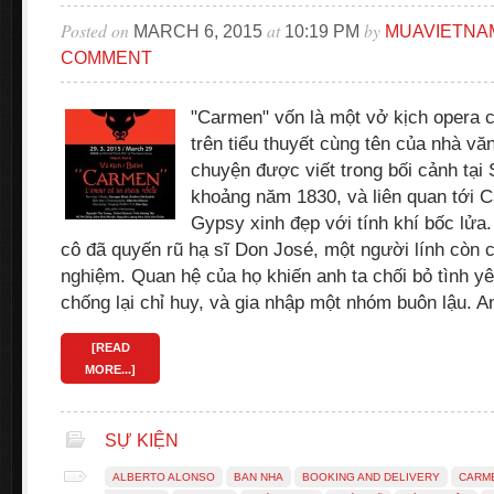
Posted on
at
by
MARCH 6, 2015
10:19 PM
MUAVIETNA
COMMENT
"Carmen" vốn là một vở kịch opera 
trên tiểu thuyết cùng tên của nhà v
chuyện được viết trong bối cảnh tại 
khoảng năm 1830, và liên quan tới 
Gypsy xinh đẹp với tính khí bốc lửa.
cô đã quyến rũ hạ sĩ Don José, một người lính còn 
nghiệm. Quan hệ của họ khiến anh ta chối bỏ tình yê
chống lại chỉ huy, và gia nhập một nhóm buôn lậu. 
[READ
MORE...]
SỰ KIỆN
ALBERTO ALONSO
BAN NHA
BOOKING AND DELIVERY
CARM