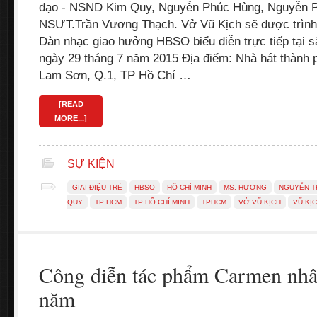
đạo - NSND Kim Quy, Nguyễn Phúc Hùng, Nguyễn P
NSƯT.Trần Vương Thạch. Vở Vũ Kịch sẽ được trình 
Dàn nhạc giao hưởng HBSO biểu diễn trực tiếp tại sâ
ngày 29 tháng 7 năm 2015 Địa điểm: Nhà hát thàn
Lam Sơn, Q.1, TP Hồ Chí …
[READ
MORE...]
SỰ KIỆN
GIAI ĐIỆU TRẺ
HBSO
HỒ CHÍ MINH
MS. HƯƠNG
NGUYỄN TH
QUY
TP HCM
TP HỒ CHÍ MINH
TPHCM
VỞ VŨ KỊCH
VŨ KỊ
Công diễn tác phẩm Carmen nhâ
năm