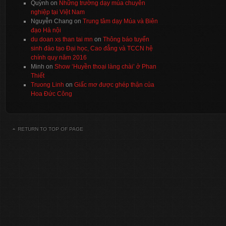
Quỳnh
on
Những trường dạy múa chuyên
nghiệp tại Việt Nam
Nguyễn Chang
on
Trung tâm dạy Múa và Biên
đạo Hà nội
du doan xs than tai mn
on
Thông báo tuyển
sinh đào tạo Đại học, Cao đẳng và TCCN hệ
chính quy năm 2016
Minh
on
Show ‘Huyền thoại làng chài’ ở Phan
Thiết
Truong Linh
on
Giấc mơ được ghép thận của
Hoa Đức Công
RETURN TO TOP OF PAGE