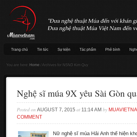
Trang chủ
Tin tức
Sự kiện
Tác phẩm
Phê bình
Nghệ
You are here:
Home
/
Archives for NSND Kim Quy
Nghệ sĩ múa 9X yêu Sài Gòn qu
Posted on
at
by
AUGUST 7, 2015
11:14 AM
MUAVIETN
COMMENT
Nữ nghệ sĩ múa Hải Anh thể hiện kh