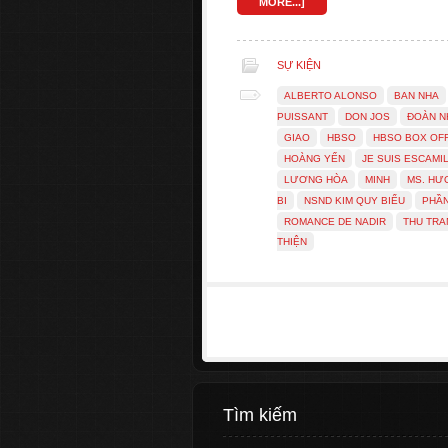
MORE...]
SỰ KIỆN
ALBERTO ALONSO
BAN NHA
PUISSANT
DON JOS
ĐOÀN N
GIAO
HBSO
HBSO BOX OF
HOÀNG YẾN
JE SUIS ESCAMI
LƯƠNG HÒA
MINH
MS. HƯ
BI
NSND KIM QUY BIỂU
PHẦN
ROMANCE DE NADIR
THU TR
THIỆN
Tìm kiếm