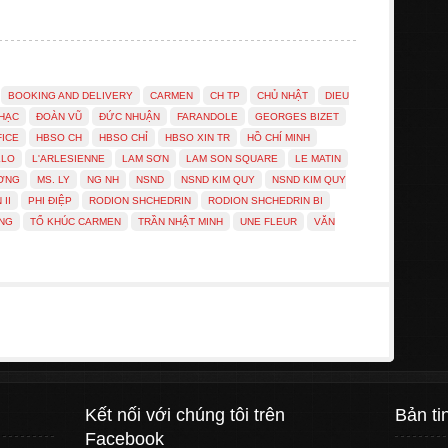
BOOKING AND DELIVERY
CARMEN
CH TP
CHỦ NHẬT
DIEU
HẠC
ĐOÀN VŨ
ĐỨC NHUẬN
FARANDOLE
GEORGES BIZET
FICE
HBSO CH
HBSO CHỈ
HBSO XIN TR
HỒ CHÍ MINH
LLO
L'ARLESIENNE
LAM SƠN
LAM SON SQUARE
LE MATIN
ƠNG
MS. LY
NG NH
NSND
NSND KIM QUY
NSND KIM QUY
 II
PHI ĐIỆP
RODION SHCHEDRIN
RODION SHCHEDRIN BI
ANG
TỔ KHÚC CARMEN
TRẦN NHẬT MINH
UNE FLEUR
VĂN
Kết nối với chúng tôi trên
Bản ti
Facebook