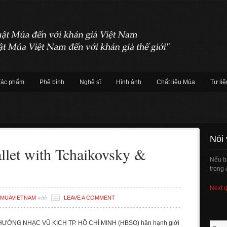
Tác phẩm
Phê bình
Nghệ sĩ
Hình ảnh
Chất liệu Múa
Tư liệ
Nói
llet with Tchaikovsky &
Nếu b
trong 
Next 
with
MUAVIETNAM
LEAVE A COMMENT
ƯỞNG NHẠC VŨ KỊCH TP. HỒ CHÍ MINH (HBSO) hân hạnh giới