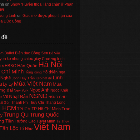
nh
on
Show ‘Huyền thoại làng chài’ ở Phan
iết
uong Linh
on
Giấc mơ được ghép thận của
a Đức Công
 đề
Ballet
Biên đạo
Bông Sen
Ph
Bộ Văn
en ke nhung chiec giay
Chương trình
Hà Nội
Hàn Quốc
HBSO
Th
 Chí Minh
Hồ thiên nga
Hồng Kông
Linh
 Nghệ
John Huy Trần
Kẹp hạt dẻ
Múa Việt Nam
a
Ly Ly
Múa
Ngọc Anh
ng đại
Ngọc Khải
New York
NSND
Nhật Bản
c Vũ
NSND CHU
Thanh Ph
Thuy Chi
Thăng Long
ài Gòn
P HCM
Tran
TP Hồ Chí Minh
TPHCM
Trung Qu
Trung Quốc
Ly
ng Tiền
Trường Cao
Tuyet Minh
Tạ Thùy
Việt Nam
Tấn Lộc
Tố Như