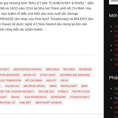
hán giả chương trình "BALLET with TCHAIKOVSKY & RAVEL", diễn
19/8 và 19/10 năm 2016 tại Nhà hát Thành phố Hồ Chí Minh. Hai
ịch mục ballet cổ điển của biên đạo múa xuất sắc George
Mới
ERENADE (âm nhạc của Piotr Ilyich Tchaikovsky) và BOLERO (âm
 Ravel) sẽ được nghệ sĩ Chloé Glemot dàn dựng lại trên sân
An
ời công diễn tác phẩm ballet …
Lo
Họ
cá
Th
Tr
ng
Ng
đư
KOVSKY
BEETHOVEN SONATA
BIÊN ĐẠO
BOLERO
BOOKING
TIAN BADZURA
ĐOÀN VŨ
EYES SHUT
GEORGE BALANCHINE
Phả
ELGI TOMASSON
HỒ CHÍ MINH
HOA KỲ
HSSV
L
JULIEN GU
MAURICE RAVEL
MINH
MOONLIGHT
NEW
Q
DS THE CHOPIN PROJECT
PAS DE SIX
PHẦN II
PIOTR ILYICH
ng
OVSKY
RAVEL
SAN FRANCISCO
SERENADE
TCHAIKOVSKY
Ng
Bi
TRƯỜNG VŨ
VND ĐẶT
WESTHOFF SONATA
du
si
ch