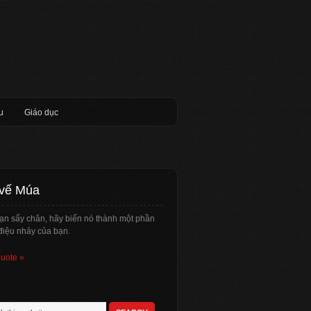
u
Giáo dục
 vế Múa
ạn sẩy chân, hãy biến nó thành một phần
điệu nhảy của bạn.
quote »