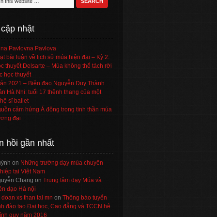
 cập nhật
na Pavlovna Pavlova
ạt bài luận về lịch sử múa hiện đại – Kỳ 2:
c thuyết Delsarte – Múa không thể tách rời
c học thuyết
án 2021 – Biên đạo Nguyễn Duy Thành
ần Hà Nhi: tuổi 17 thênh thang của một
hệ sĩ ballet
uồn cảm hứng Á đông trong tinh thần múa
ơng đại
n hồi gần nhất
uỳnh
on
Những trường dạy múa chuyên
hiệp tại Việt Nam
uyễn Chang
on
Trung tâm dạy Múa và
ên đạo Hà nội
 doan xs than tai mn
on
Thông báo tuyển
nh đào tạo Đại học, Cao đẳng và TCCN hệ
ính quy năm 2016