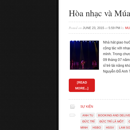
Hòa nhạc và Múa
Posted on
at
by
JUNE 23, 2015
5:59 PM
MU
Nhà hát giao hư
cộng tác với nhạc
mình. Trong chư
09 tháng 07 năm 
sĩ trẻ tài năng 
Nguyễn Đỗ Anh T
[READ
MORE...]
SỰ KIỆN
ANH TU
BOOKING AND DELIV
ĐỨC TRÍ
ÐỨC TRÍ LÀ MỘT
MINH
HSBO
HSSV
LAM S