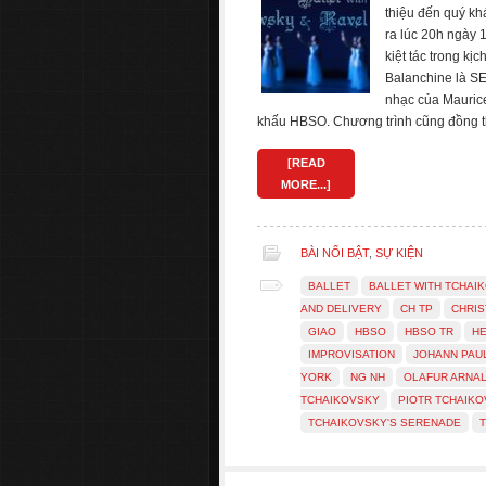
thiệu đến quý k
ra lúc 20h ngày 
kiệt tác trong k
Balanchine là S
nhạc của Maurice
khấu HBSO. Chương trình cũng đồng th
[READ
MORE...]
BÀI NỔI BẬT
,
SỰ KIỆN
BALLET
BALLET WITH TCHAI
AND DELIVERY
CH TP
CHRIS
GIAO
HBSO
HBSO TR
H
IMPROVISATION
JOHANN PAU
YORK
NG NH
OLAFUR ARNAL
TCHAIKOVSKY
PIOTR TCHAIK
TCHAIKOVSKY'S SERENADE