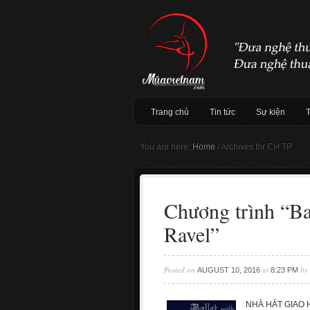
Trang chủ
Tin tức
Sự kiện
You are here:
Home
/
Archives for CH TP
Chương trình “Ba
Ravel”
Posted on
at
by
AUGUST 10, 2016
8:23 PM
NHÀ HÁT GIAO H