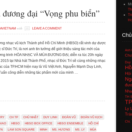
Mi
 đương đại “Vọng phu biển”
Th
Tr
Ho
with
AVIETNAM
LEAVE A COMMENT
Chủ
ởng nhạc vũ kịch Thành phố Hồ Chí Minh (HBSO) rất vinh dự được
 sĩ Đức Trí, là nơi anh tin tưởng để giới thiệu sáng tác mới của
Anh 
ơng trinh HÒA NHẠC VÀ MÚA ĐƯƠNG ĐẠI, diễn ra lúc 20h ngày
Chuy
2015 tại Nhà hát Thành Phố, nhạc sĩ Đức Trí sẽ cùng những nhạc
Duy 
Hồ
khác của TP.HCM hiện nay là Vũ Việt Anh, Nguyễn Mạnh Duy Linh,
uấn công diễn những tác phẩm mới của mình …
Hội
Ng
đươ
Nhạ
TH
S
T
Ly 
Trà
ERY
CH TP
CHỦ NHẬT
DUY LINH
ĐOÀN VŨ
ĐOÀN VŨ KỊCH
Chi.
GIAO
HBSO
HBSO BOX OFFICE
HBSO ENSEMBLE
HỒ CHÍ
ƠN
LAM SON SQUARE
MINH
MS. HƯƠNG
MS. LY
MÚA