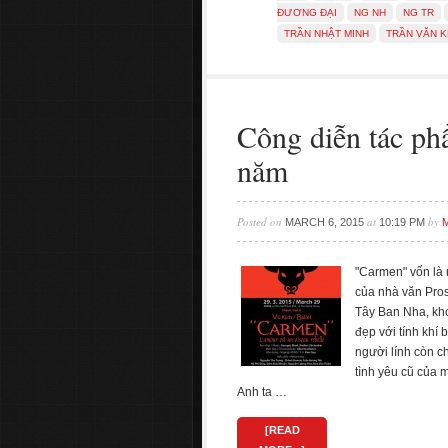
ĐƯƠNG ĐẠI
NG NH
NG TR
TRẦN NHẬT MINH
TRẦN VĂN 
Công diễn tác p
năm
Posted on
at
by
MARCH 6, 2015
10:19 PM
"Carmen" vốn là 
của nhà văn Pros
Tây Ban Nha, kh
đẹp với tính khí 
người lính còn c
tình yêu cũ của m
Anh ta …
[READ