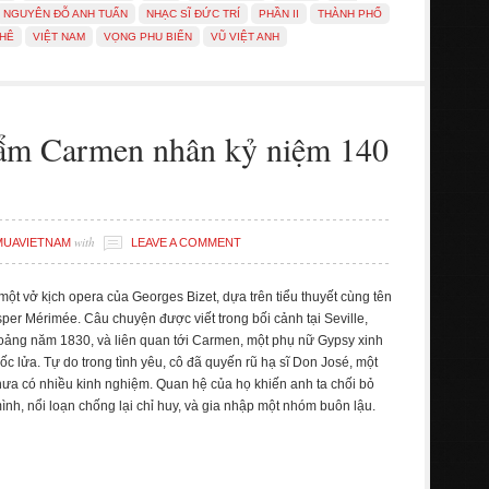
NGUYÊN ĐỖ ANH TUẤN
NHẠC SĨ ĐỨC TRÍ
PHẦN II
THÀNH PHỐ
KHÊ
VIỆT NAM
VỌNG PHU BIỂN
VŨ VIỆT ANH
hẩm Carmen nhân kỷ niệm 140
with
MUAVIETNAM
LEAVE A COMMENT
một vở kịch opera của Georges Bizet, dựa trên tiểu thuyết cùng tên
per Mérimée. Câu chuyện được viết trong bối cảnh tại Seville,
oảng năm 1830, và liên quan tới Carmen, một phụ nữ Gypsy xinh
bốc lửa. Tự do trong tình yêu, cô đã quyến rũ hạ sĩ Don José, một
hưa có nhiều kinh nghiệm. Quan hệ của họ khiến anh ta chối bỏ
ình, nổi loạn chống lại chỉ huy, và gia nhập một nhóm buôn lậu.