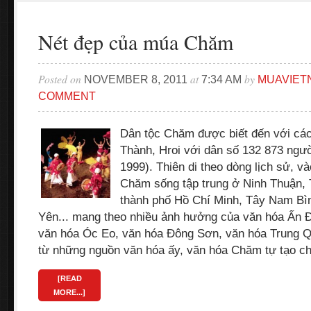
Nét đẹp của múa Chăm
Posted on
at
by
NOVEMBER 8, 2011
7:34 AM
MUAVIET
COMMENT
Dân tộc Chăm được biết đến với cá
Thành, Hroi với dân số 132 873 ngườ
1999). Thiên di theo dòng lịch sử, v
Chăm sống tập trung ở Ninh Thuận, 
thành phố Hồ Chí Minh, Tây Nam Bì
Yên... mang theo nhiều ảnh hưởng của văn hóa Ấn 
văn hóa Óc Eo, văn hóa Đông Sơn, văn hóa Trung Qu
từ những nguồn văn hóa ấy, văn hóa Chăm tự tạo c
[READ
MORE...]