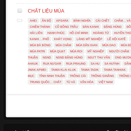
CHẤT LIỆU MÚA
AHEI
ẤN ĐỘ
APSARA
BÍNH NGHĨA
CÁI CHẾT
CHĂM… VÀ
CHIÊM THÀNH
CỖ BỒNG TRẦU
ĐÀN KANHI
ĐẶNG HÙNG
ĐỒ
HẢI LIÊN
HẠNH PHÚC
HỒ CHÍ MINH
HOÀNG TỬ
HUYỀN THO
KANHI… PHỔ
KHÁT VỌNG
LÀNG MỸ NGHIỆP
LỄ HỘI KATÊ
MÚA BÀ BÓNG
MÚA CHĂM
MÚA DÂN GIAN
MÚA DAO
MÚA ĐỘ
MÚA PATRI
MÚA QUẠT
MÚA ROI
MỸ NGHIỆP
NGƯỜI CHĂM
THUẬN
NSND
NSND ĐẶNG HÙNG
NSƯT THU VÂN
ONG MƯD
AHAUK
RIJA NƯGAR
RIJA PRAUNG
SA HU
SA HUỲNH
SĂN
JWAK APWEI
TAMIA KLAI KLUK
TAMIA TADIK
TAMIA TANHIAK
MỤC
TỈNH NINH THUẬN
TRỐNG CÁI
TRỐNG GINĂNG
TRỐNG
TRUNG QUỐC… CHẮT
TÙ VÀ
VĂN HÓA
VIỆT NAM