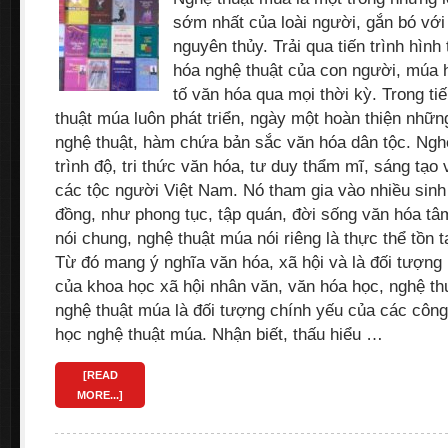
sớm nhất của loài người, gắn bó với
nguyên thủy. Trải qua tiến trình hình 
hóa nghệ thuật của con người, múa h
tố văn hóa qua mọi thời kỳ. Trong tiế
thuật múa luôn phát triển, ngày một hoàn thiện nhữ
nghệ thuật, hàm chứa bản sắc văn hóa dân tộc. Nghệ
trình độ, tri thức văn hóa, tư duy thẩm mĩ, sáng tạo
các tộc người Việt Nam. Nó tham gia vào nhiều sinh
đồng, như phong tục, tập quán, đời sống văn hóa tâm
nói chung, nghệ thuật múa nói riêng là thực thể tồn t
Từ đó mang ý nghĩa văn hóa, xã hội và là đối tượng
của khoa học xã hội nhân văn, văn hóa học, nghệ thu
nghệ thuật múa là đối tượng chính yếu của các công
học nghệ thuật múa. Nhận biết, thấu hiểu …
[READ
MORE...]