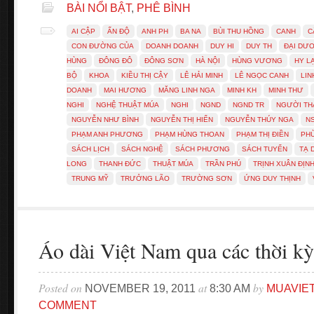
BÀI NỔI BẬT
,
PHÊ BÌNH
AI CẬP
ẤN ĐỘ
ANH PH
BA NA
BÙI THU HỒNG
CANH
C
CON ĐƯỜNG CỦA
DOANH DOANH
DUY HI
DUY TH
ĐẠI DƯ
HÙNG
ĐÔNG ĐÔ
ĐÔNG SƠN
HÀ NỘI
HÙNG VƯƠNG
HY L
BỘ
KHOA
KIỀU THỊ CẬY
LÊ HẢI MINH
LÊ NGỌC CANH
LIN
DOANH
MAI HƯƠNG
MĂNG LINH NGA
MINH KH
MINH THƯ
NGHI
NGHỆ THUẬT MÚA
NGHI
NGND
NGND TR
NGƯỜI TH
NGUYỄN NHƯ BÌNH
NGUYỄN THỊ HIỂN
NGUYỄN THÚY NGA
N
PHẠM ANH PHƯƠNG
PHẠM HÙNG THOAN
PHẠM THỊ ĐIỀN
PH
SÁCH LỊCH
SÁCH NGHỆ
SÁCH PHƯƠNG
SÁCH TUYỂN
TẠ 
LONG
THANH ĐỨC
THUẬT MÚA
TRẦN PHÚ
TRỊNH XUÂN ĐỊN
TRUNG MỸ
TRƯỞNG LÃO
TRƯỜNG SƠN
ỨNG DUY THỊNH
Áo dài Việt Nam qua các thời kỳ
Posted on
at
by
NOVEMBER 19, 2011
8:30 AM
MUAVIE
COMMENT