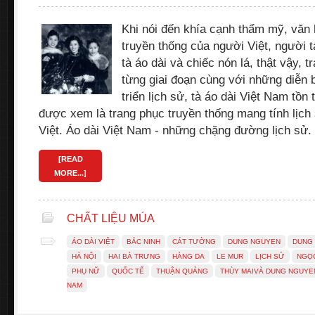
Khi nói đến khía cạnh thẩm mỹ, văn 
truyền thống của người Việt, người 
tà áo dài và chiếc nón lá, thật vậy, t
từng giai đoạn cùng với những diễn b
triển lịch sử, tà áo dài Việt Nam tồn 
được xem là trang phục truyền thống mang tính lịch
Việt. Áo dài Việt Nam - những chặng đường lịch sử
[READ
MORE...]
CHẤT LIỆU MÚA
ÁO DÀI VIỆT
BẮC NINH
CÁT TƯỜNG
DUNG NGUYEN
DUNG
HÀ NỘI
HAI BÀ TRƯNG
HÀNG DA
LE MUR
LỊCH SỬ
NGỌ
PHỤ NỮ
QUỐC TẾ
THUẬN QUẢNG
THÙY MAIVÀ DUNG NGUYE
NAM