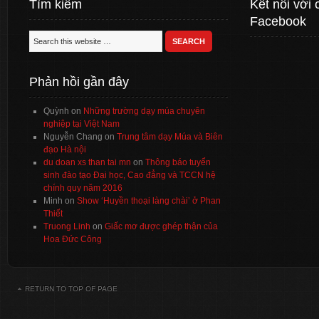
Tìm kiếm
Kết nối với 
Facebook
Phản hồi gần đây
Quỳnh
on
Những trường dạy múa chuyên
nghiệp tại Việt Nam
Nguyễn Chang
on
Trung tâm dạy Múa và Biên
đạo Hà nội
du doan xs than tai mn
on
Thông báo tuyển
sinh đào tạo Đại học, Cao đẳng và TCCN hệ
chính quy năm 2016
Minh
on
Show ‘Huyền thoại làng chài’ ở Phan
Thiết
Truong Linh
on
Giấc mơ được ghép thận của
Hoa Đức Công
RETURN TO TOP OF PAGE