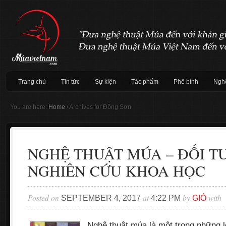
Trang chủ
Tin tức
Sự kiện
Tác phẩm
Phê bình
Nghệ
You are here:
Home
/
Archives for Đông Sơn
NGHỆ THUẬT MÚA – ĐỐI T
NGHIÊN CỨU KHOA HỌC
Posted on
at
by
with
SEPTEMBER 4, 2017
4:22 PM
GIÓ
Nghệ thuật múa là một trong những l