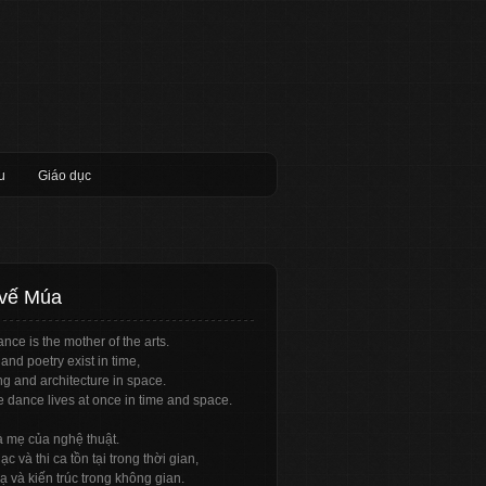
u
Giáo dục
 vế Múa
nce is the mother of the arts.
and poetry exist in time,
ng and architecture in space.
e dance lives at once in time and space.
à mẹ của nghệ thuật.
c và thi ca tồn tại trong thời gian,
ạ và kiến trúc trong không gian.