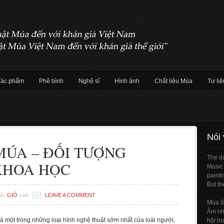
Tác phẩm
Phê bình
Nghệ sĩ
Hình ảnh
Chất liệu Múa
Tư liệ
Nói
MÚA – ĐỐI TƯỢNG
The da
KHOA HỌC
Music 
painti
But th
by
with
GIÓ
LEAVE A COMMENT
Múa l
Âm nhạ
à một trong những loại hình nghệ thuật sớm nhất của loài người,
hội ho