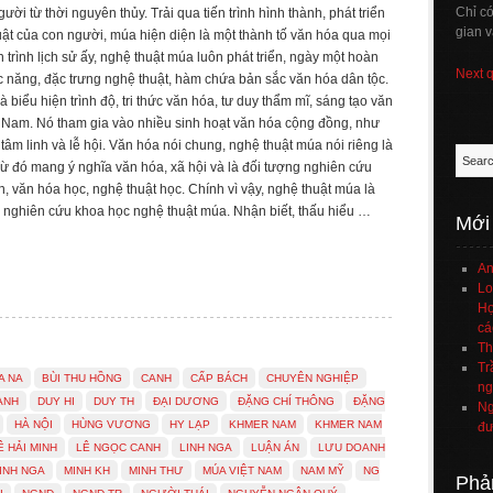
Chỉ c
ười từ thời nguyên thủy. Trải qua tiến trình hình thành, phát triển
gian v
ật của con người, múa hiện diện là một thành tố văn hóa qua mọi
ến trình lịch sử ấy, nghệ thuật múa luôn phát triển, ngày một hoàn
Next 
 năng, đặc trưng nghệ thuật, hàm chứa bản sắc văn hóa dân tộc.
 biểu hiện trình độ, tri thức văn hóa, tư duy thẩm mĩ, sáng tạo văn
t Nam. Nó tham gia vào nhiều sinh hoạt văn hóa cộng đồng, như
tâm linh và lễ hội. Văn hóa nói chung, nghệ thuật múa nói riêng là
. Từ đó mang ý nghĩa văn hóa, xã hội và là đối tượng nghiên cứu
, văn hóa học, nghệ thuật học. Chính vì vậy, nghệ thuật múa là
h nghiên cứu khoa học nghệ thuật múa. Nhận biết, thấu hiểu …
Mới
An
Lo
Họ
cá
Th
Tr
A NA
BÙI THU HỒNG
CANH
CẤP BÁCH
CHUYÊN NGHIỆP
ng
ANH
DUY HI
DUY TH
ĐẠI DƯƠNG
ĐẶNG CHÍ THÔNG
ĐẶNG
Ng
HÀ NỘI
HÙNG VƯƠNG
HY LẠP
KHMER NAM
KHMER NAM
đư
Ê HẢI MINH
LÊ NGỌC CANH
LINH NGA
LUẬN ÁN
LƯU DOANH
INH NGA
MINH KH
MINH THƯ
MÚA VIỆT NAM
NAM MỸ
NG
Phả