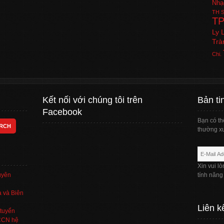
Nhạ
TH
S
T
Ly 
Trà
Chi.
Kết nối với chúng tôi trên
Bản ti
Facebook
Bạn có th
thường xu
Xin vui l
uyên
tính năng
 và Biên
Liên k
tuyển
TCCN hệ