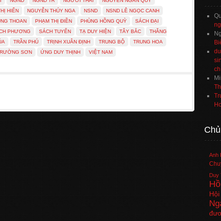
I
NGND
NGND TR
NGƯỜI THÁI
NGUYỄN NGÂN QUÝ
HỊ HIỂN
NGUYỄN THÚY NGA
NSND
NSND LÊ NGỌC CANH
Q
ÙNG THOAN
PHẠM THỊ ĐIỀN
PHÙNG HỒNG QUỲ
SÁCH ĐẠI
ng
CH PHƯƠNG
SÁCH TUYỂN
TẠ DUY HIỆN
TÂY BẮC
THĂNG
Ng
ÚA
TRẦN PHÚ
TRỊNH XUÂN ĐỊNH
TRUNG BỘ
TRUNG HOA
Bi
du
TRƯỜNG SƠN
ỨNG DUY THỊNH
VIỆT NAM
si
ch
Mi
Th
Tr
Ho
Chủ
Anh 
Chuy
Duy 
Hồ
Hội
Ng
đươ