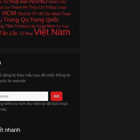
NSND
Nhật Bản
c Vũ
NSND CHU
Thanh Ph
Thuy Chi
Thăng Long
ài Gòn
P HCM
Tran
TP Hồ Chí Minh
TPHCM
Trung Qu
Trung Quốc
Ly
ng Tiền
Trường Cao
Tuyet Minh
Tạ Thùy
Việt Nam
Tấn Lộc
Tố Như
n
ể đăng ký theo mẫu sau để nhận thông tin
yên từ website
òng kiểm tra hòm thư điện tử để kích hoạt
 này.
ết nhanh