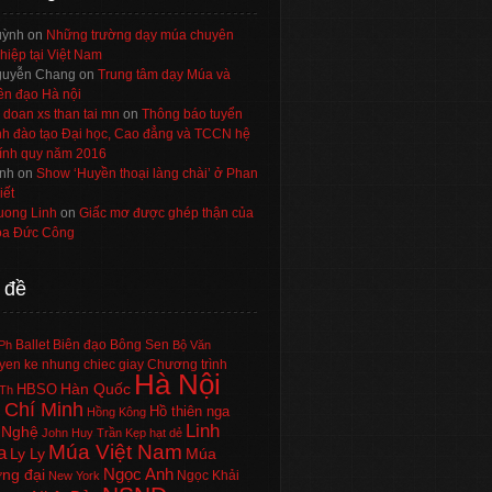
uỳnh
on
Những trường dạy múa chuyên
hiệp tại Việt Nam
uyễn Chang
on
Trung tâm dạy Múa và
ên đạo Hà nội
 doan xs than tai mn
on
Thông báo tuyển
nh đào tạo Đại học, Cao đẳng và TCCN hệ
ính quy năm 2016
nh
on
Show ‘Huyền thoại làng chài’ ở Phan
iết
uong Linh
on
Giấc mơ được ghép thận của
a Đức Công
 đề
Ballet
Biên đạo
Bông Sen
Ph
Bộ Văn
en ke nhung chiec giay
Chương trình
Hà Nội
Hàn Quốc
HBSO
Th
 Chí Minh
Hồ thiên nga
Hồng Kông
Linh
 Nghệ
John Huy Trần
Kẹp hạt dẻ
Múa Việt Nam
a
Ly Ly
Múa
Ngọc Anh
ng đại
Ngọc Khải
New York