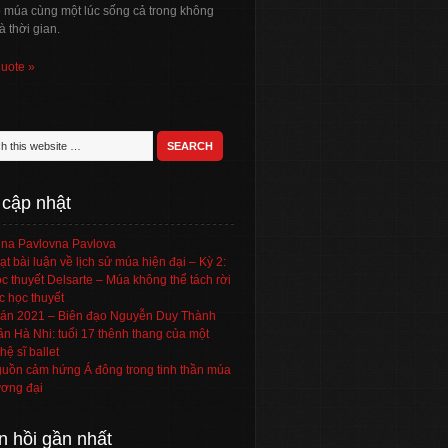
ó múa cùng một lúc sống cả trong không
à thời gian.
quote »
 cập nhật
na Pavlovna Pavlova
ạt bài luận về lịch sử múa hiện đại – Kỳ 2:
c thuyết Delsarte – Múa không thể tách rời
c học thuyết
án 2021 – Biên đạo Nguyễn Duy Thành
ần Hà Nhi: tuổi 17 thênh thang của một
hệ sĩ ballet
uồn cảm hứng Á đông trong tinh thần múa
ơng đại
n hồi gần nhất