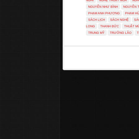
NGHI
NGHỆ THUẬT MÚA
NGH
NGUYỄN NHƯ BÌNH
NGUYỄN T
PHẠM ANH PHƯƠNG
PHẠM H
SÁCH LỊCH
SÁCH NGHỆ
SÁ
LONG
THANH ĐỨC
THUẬT M
TRUNG MỸ
TRƯỞNG LÃO