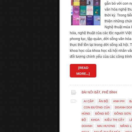
gắn bó với con ng
văn hóa nghệ thu
thời kỳ. Trong ti
thiện những chức
Nghệ thuật múa là
hóa, nghệ thuật của các tộc người Việ
phong tục, tập quán, đời sống văn hóa 
thực thể tồn tại trong đời sống xã hội
khoa học của khoa học xã hội nhân văn
đối tượng chính yếu của các công trìn
[READ
MORE...]
BÀI NỔI BẬT
,
PHÊ BÌNH
AI CẬP
ẤN ĐỘ
ANH PH
B
CON ĐƯỜNG CỦA
DOANH DO
HÙNG
ĐÔNG ĐÔ
ĐÔNG SƠN
BỘ
KHOA
KIỀU THỊ CẬY
L
DOANH
MAI HƯƠNG
MĂNG L