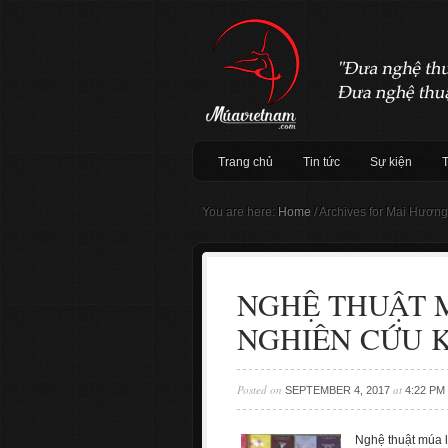
Trang chủ
Tin tức
Sự kiện
You are here:
Home
/
Archives for Mai Hương
NGHỆ THUẬT 
NGHIÊN CỨU 
Posted on
at
SEPTEMBER 4, 2017
4:22 PM
Nghệ thuật múa l