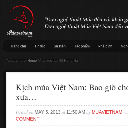
Trang chủ
Tin tức
Sự kiện
Tác phẩm
Phê bình
Nghệ
You are here:
Home
/
Archives for NS Hồng Hà
Kịch múa Việt Nam: Bao giờ ch
xưa…
Posted on
at
by
wi
MAY 5, 2013
11:50 AM
MUAVIETNAM
COMMENT