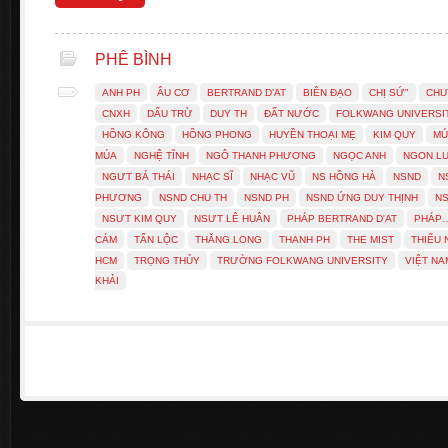
PHÊ BÌNH
ANH PH
ÂU CƠ
BERTRAND D'AT
BIÊN ĐẠO
CHỊ SỨ"
CHU
CNXH
DẤU TRỪ
DUY TH
ĐẤT NƯỚC
FOLKWANG UNIVERSI
HỒNG KÔNG
HỒNG PHONG
HUYỀN THOẠI MẸ
KIM QUY
MÚ
MÚA
NGHỆ TĨNH
NGÔ THANH PHƯƠNG
NGỌC ANH
NGON LU
NGƯT BÁ THÁI
NHẠC SĨ
NHẠC VŨ
NS HỒNG HÀ
NSND
N
PHƯƠNG
NSND CHU TH
NSND PH
NSND ỨNG DUY THỊNH
NS
NSƯT KIM QUY
NSƯT LÊ HUÂN
PHÁP BERTRAND D'AT
PHÁP
CÁM
TẤN LỘC
THĂNG LONG
THANH PH
THE MIST
THIẾU
HCM
TRỌNG THỦY
TRƯỜNG FOLKWANG UNIVERSITY
VIỆT NA
KHẢI