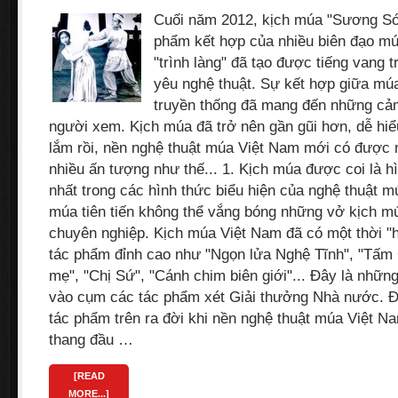
Cuối năm 2012, kịch múa "Sương Sớ
phẩm kết hợp của nhiều biên đạo mú
"trình làng" đã tạo được tiếng vang 
yêu nghệ thuật. Sự kết hợp giữa mú
truyền thống đã mang đến những c
người xem. Kịch múa đã trở nên gần gũi hơn, dễ hiểu
lắm rồi, nền nghệ thuật múa Việt Nam mới có được 
nhiều ấn tượng như thế... 1. Kịch múa được coi là 
nhất trong các hình thức biểu hiện của nghệ thuật m
múa tiên tiến không thể vắng bóng những vở kịch m
chuyên nghiệp. Kịch múa Việt Nam đã có một thời "
tác phẩm đỉnh cao như "Ngọn lửa Nghệ Tĩnh", "Tấm
mẹ", "Chị Sứ", "Cánh chim biên giới"... Đây là nhữ
vào cụm các tác phẩm xét Giải thưởng Nhà nước. Đ
tác phẩm trên ra đời khi nền nghệ thuật múa Việt 
thang đầu …
[READ
MORE...]