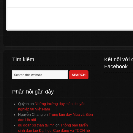
Tìm kiếm
Kết nối với 
Facebook
Phản hồi gần đây
Quỳnh
on
Những trường dạy múa chuyên
nghiệp tại Việt Nam
Nguyễn Chang
on
Trung tâm dạy Múa và Biên
đạo Hà nội
du doan xs than tai mn
on
Thông báo tuyển
sinh đào tạo Đại học, Cao đẳng và TCCN hệ