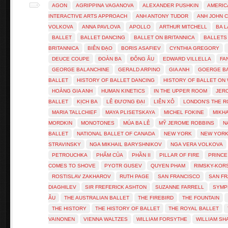
AGON
AGRIPPINA VAGANOVA
ALEXANDER PUSHKIN
AMERIC
INTERACTIVE ARTS APPROACH
ANH ANTONY TUDOR
ANH JOHN 
VOLKOVA
ANNA PAVLOVA
APOLLO
ARTHUR MITCHELL
BA 
BALLET
BALLET DANCING
BALLET ON BRITANNICA
BALLETS
BRITANNICA
BIÊN ĐẠO
BORIS ASAFIEV
CYNTHIA GREGORY
DEUCE COUPE
ĐOÀN BA
ĐÔNG ÂU
EDWARD VILLELLA
FA
GEORGE BALANCHINE
GERALD ARPINO
GIA ANH
GOERGE B
BALLET
HISTORY OF BALLET DANCING
HISTORY OF BALLET ON 
HOÀNG GIA ANH
HUMAN KINETICS
IN THE UPPER ROOM
JER
BALLET
KỊCH BA
LÊ ĐƯƠNG ĐẠI
LIÊN XÔ
LONDON'S THE R
MARIA TALLCHIEF
MAYA PLISETSKAYA
MICHEL FOKINE
MIKH
MORDKIN
MONOTONES
MÚA BA LÊ
MỸ JEROME ROBBINS
N
BALLET
NATIONAL BALLET OF CANADA
NEW YORK
NEW YORK
STRAVINSKY
NGA MIKHAIL BARYSHNIKOV
NGA VERA VOLKOVA
PETROUCHKA
PHẨM CỦA
PHẦN II
PILLAR OF FIRE
PRINCE
COMES TO SHOVE
PYOTR GUSEV
QUYEN PHAM
RIMSKY-KOR
ROSTISLAV ZAKHAROV
RUTH PAGE
SAN FRANCISCO
SAN FR
DIAGHILEV
SIR FREFERICK ASHTON
SUZANNE FARRELL
SYMP
ÂU
THE AUSTRALIAN BALLET
THE FIREBIRD
THE FOUNTAIN
THE HISTORY
THE HISTORY OF BALLET
THE ROYAL BALLET
VAINONEN
VIENNA WALTZES
WILLIAM FORSYTHE
WILLIAM S