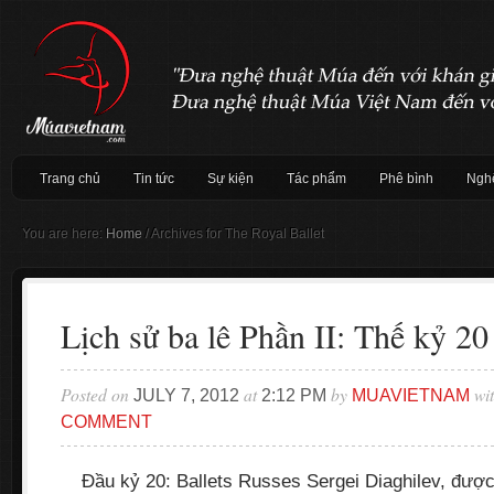
Trang chủ
Tin tức
Sự kiện
Tác phẩm
Phê bình
Nghệ
You are here:
Home
/
Archives for The Royal Ballet
Lịch sử ba lê Phần II: Thế kỷ 20
Posted on
at
by
wi
JULY 7, 2012
2:12 PM
MUAVIETNAM
COMMENT
Đầu kỷ 20: Ballets Russes Sergei Diaghilev, được