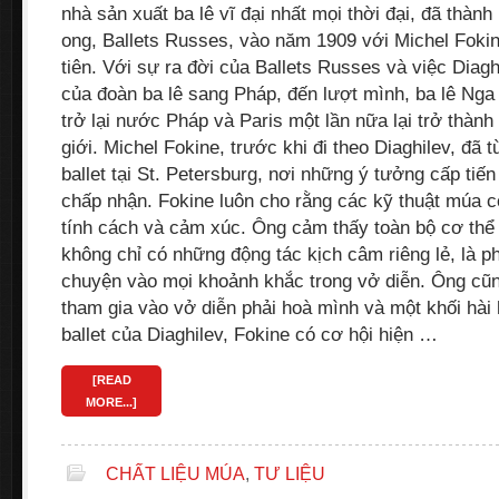
nhà sản xuất ba lê vĩ đại nhất mọi thời đại, đã thành
ong, Ballets Russes, vào năm 1909 với Michel Fokin
tiên. Với sự ra đời của Ballets Russes và việc Diag
của đoàn ba lê sang Pháp, đến lượt mình, ba lê Ng
trở lại nước Pháp và Paris một lần nữa lại trở thành 
giới. Michel Fokine, trước khi đi theo Diaghilev, đã
ballet tại St. Petersburg, nơi những ý tưởng cấp ti
chấp nhận. Fokine luôn cho rằng các kỹ thuật múa c
tính cách và cảm xúc. Ông cảm thấy toàn bộ cơ thể
không chỉ có những động tác kịch câm riêng lẻ, là p
chuyện vào mọi khoảnh khắc trong vở diễn. Ông cũn
tham gia vào vở diễn phải hoà mình và một khối hài 
ballet của Diaghilev, Fokine có cơ hội hiện …
[READ
MORE...]
CHẤT LIỆU MÚA
,
TƯ LIỆU