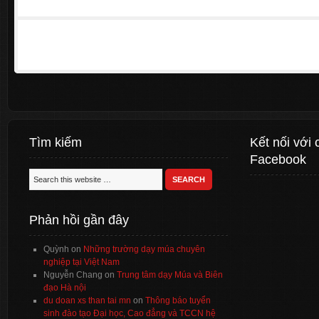
Tìm kiếm
Kết nối với 
Facebook
Phản hồi gần đây
Quỳnh
on
Những trường dạy múa chuyên
nghiệp tại Việt Nam
Nguyễn Chang
on
Trung tâm dạy Múa và Biên
đạo Hà nội
du doan xs than tai mn
on
Thông báo tuyển
sinh đào tạo Đại học, Cao đẳng và TCCN hệ