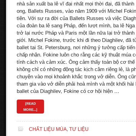
nhà sản xuất ba lê vĩ đại nhất mọi thời đại, đã thành
ong, Ballets Russes, vào năm 1909 với Michel Fokin
tiên. Với sự ra đời của Ballets Russes và việc Diag
của đoàn ba lê sang Pháp, đến lượt mình, ba lê Ng
trở lại nước Pháp và Paris một lần nữa lại trở thành 
giới. Michel Fokine, trước khi đi theo Diaghilev, đã
ballet tại St. Petersburg, nơi những ý tưởng cấp ti
chấp nhận. Fokine luôn cho rằng các kỹ thuật múa c
tính cách và cảm xúc. Ông cảm thấy toàn bộ cơ thể
không chỉ có những động tác kịch câm riêng lẻ, là p
chuyện vào mọi khoảnh khắc trong vở diễn. Ông cũn
tham gia vào vở diễn phải hoà mình và một khối hài 
ballet của Diaghilev, Fokine có cơ hội hiện …
[READ
MORE...]
CHẤT LIỆU MÚA
,
TƯ LIỆU