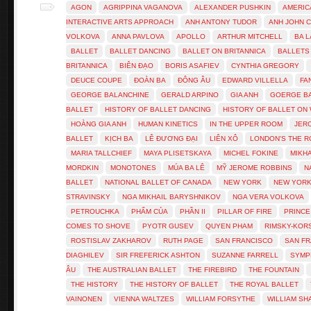
AGON
AGRIPPINA VAGANOVA
ALEXANDER PUSHKIN
AMERIC
INTERACTIVE ARTS APPROACH
ANH ANTONY TUDOR
ANH JOHN 
VOLKOVA
ANNA PAVLOVA
APOLLO
ARTHUR MITCHELL
BA 
BALLET
BALLET DANCING
BALLET ON BRITANNICA
BALLETS
BRITANNICA
BIÊN ĐẠO
BORIS ASAFIEV
CYNTHIA GREGORY
DEUCE COUPE
ĐOÀN BA
ĐÔNG ÂU
EDWARD VILLELLA
FA
GEORGE BALANCHINE
GERALD ARPINO
GIA ANH
GOERGE B
BALLET
HISTORY OF BALLET DANCING
HISTORY OF BALLET ON 
HOÀNG GIA ANH
HUMAN KINETICS
IN THE UPPER ROOM
JER
BALLET
KỊCH BA
LÊ ĐƯƠNG ĐẠI
LIÊN XÔ
LONDON'S THE R
MARIA TALLCHIEF
MAYA PLISETSKAYA
MICHEL FOKINE
MIKH
MORDKIN
MONOTONES
MÚA BA LÊ
MỸ JEROME ROBBINS
N
BALLET
NATIONAL BALLET OF CANADA
NEW YORK
NEW YORK
STRAVINSKY
NGA MIKHAIL BARYSHNIKOV
NGA VERA VOLKOVA
PETROUCHKA
PHẨM CỦA
PHẦN II
PILLAR OF FIRE
PRINCE
COMES TO SHOVE
PYOTR GUSEV
QUYEN PHAM
RIMSKY-KOR
ROSTISLAV ZAKHAROV
RUTH PAGE
SAN FRANCISCO
SAN FR
DIAGHILEV
SIR FREFERICK ASHTON
SUZANNE FARRELL
SYMP
ÂU
THE AUSTRALIAN BALLET
THE FIREBIRD
THE FOUNTAIN
THE HISTORY
THE HISTORY OF BALLET
THE ROYAL BALLET
VAINONEN
VIENNA WALTZES
WILLIAM FORSYTHE
WILLIAM S