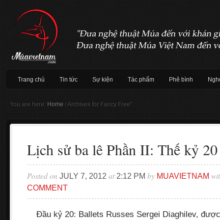
Trang chủ
Tin tức
Sự kiện
Tác phẩm
Phê bình
Nghệ
You are here:
Home
/
Archives for Fancy Free”
Lịch sử ba lê Phần II: Thế kỷ 20
Posted on
at
by
wi
JULY 7, 2012
2:12 PM
MUAVIETNAM
COMMENT
Đầu kỷ 20: Ballets Russes Sergei Diaghilev, được