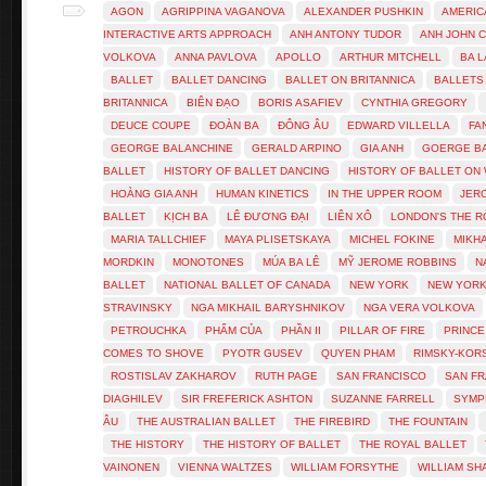
AGON
AGRIPPINA VAGANOVA
ALEXANDER PUSHKIN
AMERIC
INTERACTIVE ARTS APPROACH
ANH ANTONY TUDOR
ANH JOHN 
VOLKOVA
ANNA PAVLOVA
APOLLO
ARTHUR MITCHELL
BA 
BALLET
BALLET DANCING
BALLET ON BRITANNICA
BALLETS
BRITANNICA
BIÊN ĐẠO
BORIS ASAFIEV
CYNTHIA GREGORY
DEUCE COUPE
ĐOÀN BA
ĐÔNG ÂU
EDWARD VILLELLA
FA
GEORGE BALANCHINE
GERALD ARPINO
GIA ANH
GOERGE B
BALLET
HISTORY OF BALLET DANCING
HISTORY OF BALLET ON 
HOÀNG GIA ANH
HUMAN KINETICS
IN THE UPPER ROOM
JER
BALLET
KỊCH BA
LÊ ĐƯƠNG ĐẠI
LIÊN XÔ
LONDON'S THE R
MARIA TALLCHIEF
MAYA PLISETSKAYA
MICHEL FOKINE
MIKH
MORDKIN
MONOTONES
MÚA BA LÊ
MỸ JEROME ROBBINS
N
BALLET
NATIONAL BALLET OF CANADA
NEW YORK
NEW YORK
STRAVINSKY
NGA MIKHAIL BARYSHNIKOV
NGA VERA VOLKOVA
PETROUCHKA
PHẨM CỦA
PHẦN II
PILLAR OF FIRE
PRINCE
COMES TO SHOVE
PYOTR GUSEV
QUYEN PHAM
RIMSKY-KOR
ROSTISLAV ZAKHAROV
RUTH PAGE
SAN FRANCISCO
SAN FR
DIAGHILEV
SIR FREFERICK ASHTON
SUZANNE FARRELL
SYMP
ÂU
THE AUSTRALIAN BALLET
THE FIREBIRD
THE FOUNTAIN
THE HISTORY
THE HISTORY OF BALLET
THE ROYAL BALLET
VAINONEN
VIENNA WALTZES
WILLIAM FORSYTHE
WILLIAM S