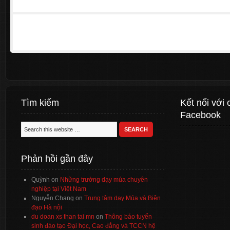
Tìm kiếm
Kết nối với 
Facebook
Phản hồi gần đây
Quỳnh
on
Những trường dạy múa chuyên
nghiệp tại Việt Nam
Nguyễn Chang
on
Trung tâm dạy Múa và Biên
đạo Hà nội
du doan xs than tai mn
on
Thông báo tuyển
sinh đào tạo Đại học, Cao đẳng và TCCN hệ