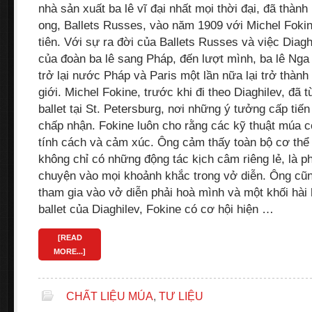
nhà sản xuất ba lê vĩ đại nhất mọi thời đại, đã thành
ong, Ballets Russes, vào năm 1909 với Michel Fokin
tiên. Với sự ra đời của Ballets Russes và việc Diag
của đoàn ba lê sang Pháp, đến lượt mình, ba lê Ng
trở lại nước Pháp và Paris một lần nữa lại trở thành 
giới. Michel Fokine, trước khi đi theo Diaghilev, đã
ballet tại St. Petersburg, nơi những ý tưởng cấp ti
chấp nhận. Fokine luôn cho rằng các kỹ thuật múa c
tính cách và cảm xúc. Ông cảm thấy toàn bộ cơ thể
không chỉ có những động tác kịch câm riêng lẻ, là p
chuyện vào mọi khoảnh khắc trong vở diễn. Ông cũn
tham gia vào vở diễn phải hoà mình và một khối hài 
ballet của Diaghilev, Fokine có cơ hội hiện …
[READ
MORE...]
CHẤT LIỆU MÚA
,
TƯ LIỆU