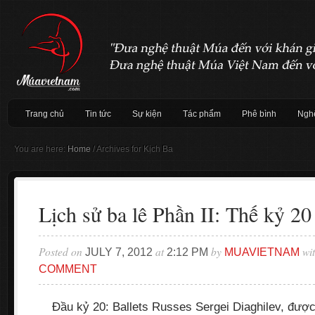
Trang chủ
Tin tức
Sự kiện
Tác phẩm
Phê bình
Nghệ
You are here:
Home
/
Archives for Kịch Ba
Lịch sử ba lê Phần II: Thế kỷ 20
Posted on
at
by
wi
JULY 7, 2012
2:12 PM
MUAVIETNAM
COMMENT
Đầu kỷ 20: Ballets Russes Sergei Diaghilev, được