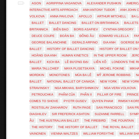
AGON
AGRIPPINA VAGANOVA
ALEXANDER PUSHKIN
AMERIC
INTERACTIVE ARTS APPROACH
ANH ANTONY TUDOR
ANH JOHN 
VOLKOVA
ANNA PAVLOVA
APOLLO
ARTHUR MITCHELL
BA 
BALLET
BALLET DANCING
BALLET ON BRITANNICA
BALLETS
BRITANNICA
BIÊN ĐẠO
BORIS ASAFIEV
CYNTHIA GREGORY
DEUCE COUPE
ĐOÀN BA
ĐÔNG ÂU
EDWARD VILLELLA
FA
GEORGE BALANCHINE
GERALD ARPINO
GIA ANH
GOERGE B
BALLET
HISTORY OF BALLET DANCING
HISTORY OF BALLET ON 
HOÀNG GIA ANH
HUMAN KINETICS
IN THE UPPER ROOM
JER
BALLET
KỊCH BA
LÊ ĐƯƠNG ĐẠI
LIÊN XÔ
LONDON'S THE R
MARIA TALLCHIEF
MAYA PLISETSKAYA
MICHEL FOKINE
MIKH
MORDKIN
MONOTONES
MÚA BA LÊ
MỸ JEROME ROBBINS
N
BALLET
NATIONAL BALLET OF CANADA
NEW YORK
NEW YORK
STRAVINSKY
NGA MIKHAIL BARYSHNIKOV
NGA VERA VOLKOVA
PETROUCHKA
PHẨM CỦA
PHẦN II
PILLAR OF FIRE
PRINCE
COMES TO SHOVE
PYOTR GUSEV
QUYEN PHAM
RIMSKY-KOR
ROSTISLAV ZAKHAROV
RUTH PAGE
SAN FRANCISCO
SAN FR
DIAGHILEV
SIR FREFERICK ASHTON
SUZANNE FARRELL
SYMP
ÂU
THE AUSTRALIAN BALLET
THE FIREBIRD
THE FOUNTAIN
THE HISTORY
THE HISTORY OF BALLET
THE ROYAL BALLET
VAINONEN
VIENNA WALTZES
WILLIAM FORSYTHE
WILLIAM S