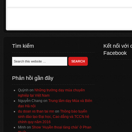
Tìm kiếm
Kết nối với 
Facebook
Phản hồi gần đây
Quỳnh
on
Những trường dạy múa chuyên
nghiệp tại Việt Nam
Nguyễn Chang
on
Trung tâm dạy Múa và Biên
đạo Hà nội
du doan xs than tai mn
on
Thông báo tuyển
sinh đào tạo Đại học, Cao đẳng và TCCN hệ
chính quy năm 2016
Minh
on
Show ‘Huyền thoại làng chài’ ở Phan