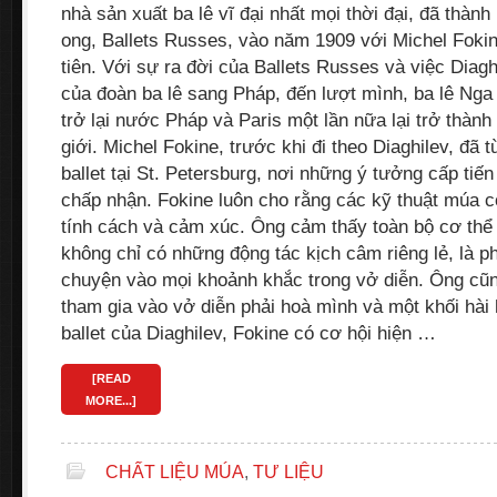
nhà sản xuất ba lê vĩ đại nhất mọi thời đại, đã thành
ong, Ballets Russes, vào năm 1909 với Michel Fokin
tiên. Với sự ra đời của Ballets Russes và việc Diag
của đoàn ba lê sang Pháp, đến lượt mình, ba lê Ng
trở lại nước Pháp và Paris một lần nữa lại trở thành 
giới. Michel Fokine, trước khi đi theo Diaghilev, đã
ballet tại St. Petersburg, nơi những ý tưởng cấp ti
chấp nhận. Fokine luôn cho rằng các kỹ thuật múa c
tính cách và cảm xúc. Ông cảm thấy toàn bộ cơ thể
không chỉ có những động tác kịch câm riêng lẻ, là p
chuyện vào mọi khoảnh khắc trong vở diễn. Ông cũn
tham gia vào vở diễn phải hoà mình và một khối hài 
ballet của Diaghilev, Fokine có cơ hội hiện …
[READ
MORE...]
CHẤT LIỆU MÚA
,
TƯ LIỆU