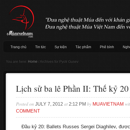
Trang chủ
Tin tức
Sự kiện
Tác phẩm
Phê bình
Nghệ
You are here:
Home
/
Archives for Pyotr Gusev
Lịch sử ba lê Phần II: Thế kỷ 20
Posted on
at
by
wi
JULY 7, 2012
2:12 PM
MUAVIETNAM
COMMENT
Đầu kỷ 20: Ballets Russes Sergei Diaghilev, được