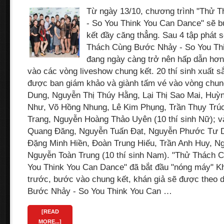
Từ ngày 13/10, chương trình "Thử
- So You Think You Can Dance" sẽ 
kết đầy căng thẳng. Sau 4 tập phát 
Thách Cùng Bước Nhảy - So You Th
đang ngày càng trở nên hấp dẫn hơn
vào các vòng liveshow chung kết. 20 thí sinh xuất s
được ban giám khảo và giành tấm vé vào vòng chun
Dung, Nguyễn Thị Thúy Hằng, Lại Thị Sao Mai, Huỳ
Như, Võ Hồng Nhung, Lê Kim Phụng, Trần Thụy Tr
Trang, Nguyễn Hoàng Thảo Uyên (10 thí sinh Nữ); v
Quang Đăng, Nguyễn Tuấn Đạt, Nguyễn Phước Tư D
Đặng Minh Hiền, Đoàn Trung Hiếu, Trần Anh Huy, N
Nguyễn Toàn Trung (10 thí sinh Nam). "Thử Thách 
You Think You Can Dance" đã bắt đầu "nóng máy" Kh
trước, bước vào chung kết, khán giả sẽ được theo 
Bước Nhảy - So You Think You Can …
[READ
MORE...]