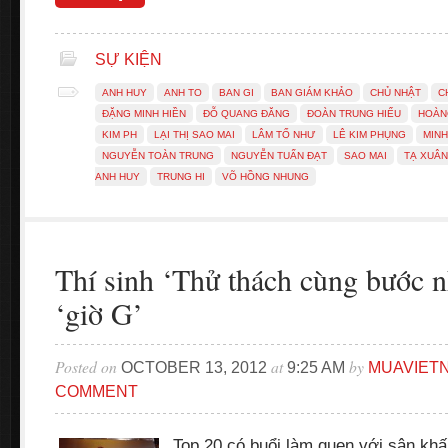
SỰ KIỆN
ANH HUY
ANH TO
BAN GI
BAN GIÁM KHẢO
CHỦ NHẬT
C
ĐẶNG MINH HIỀN
ĐỖ QUANG ĐĂNG
ĐOÀN TRUNG HIẾU
HOÀN
KIM PH
LẠI THỊ SAO MAI
LÂM TỐ NHƯ
LÊ KIM PHỤNG
MINH
NGUYỄN TOÀN TRUNG
NGUYỄN TUẤN ĐẠT
SAO MAI
TẠ XUÂN
ANH HUY
TRUNG HI
VÕ HỒNG NHUNG
Thí sinh ‘Thử thách cùng bước n
‘giờ G’
Posted on
at
by
OCTOBER 13, 2012
9:25 AM
MUAVIET
COMMENT
Top 20 có buổi làm quen với sân khấ