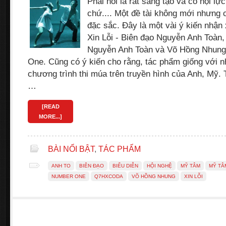
Phải nói là rất sáng tạo và có nội lực.
chứ.... Một đề tài không mới nhưng 
đặc sắc. Đây là một vài ý kiến nhận
Xin Lỗi - Biên đạo Nguyễn Anh Toàn,
Nguyễn Anh Toàn và Võ Hồng Nhung
One. Cũng có ý kiến cho rằng, tác phẩm giống với n
chương trình thi múa trên truyền hình của Anh, Mỹ. 
…
[READ
MORE...]
BÀI NỔI BẬT
,
TÁC PHẨM
ANH TO
BIÊN ĐẠO
BIỂU DIỄN
HỘI NGHỆ
MỸ TÂM
MỸ TÂ
NUMBER ONE
Q7HXCODA
VÕ HỒNG NHUNG
XIN LỖI