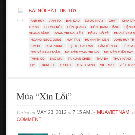
BÀI NỔI BẬT
,
TIN TỨC
ANH HUY
ANH TO
BAN ĐẦU
BƯỚC NHẢY
CHẤT
CHIA TA
TRANG
CHUNG KẾT
CÒN QUANG
CÒN QUANG ĐĂNG
ĐẶNG 
QUANG ĐĂNG
ĐOÀN TRUNG HIẾU
ĐÔN KI HÔ TÊ
EM CHỈ XEM 
HOÀNG NGỌC DUNG
HUY TÂN
HUỲNH THỊ MẾN
JOHN HUY TR
KIM PH
KIM PHỤNG
LẠI THỊ SAO MAI
LÂM TỐ NHƯ
LÊ KIM
NGUYỄN ANH TOÀN
NGUYỄN TOÀN TRUNG
NGUYỄN TUẤN ĐẠT
PHẦN CÔ
SAO MAI
TẠ XUÂN CHIẾN
THỨ BA
THÚY HẰNG
HUY
TRUNG HI
TƯ DUY
TUYET MINH
VIET MAX
VIẾT THA
Múa “Xin Lỗi”
Posted on
at
by
wi
MAY 23, 2012
7:15 AM
MUAVIETNAM
COMMENT