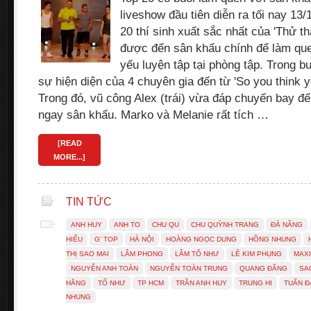
liveshow đầu tiên diễn ra tối nay 13/1
20 thí sinh xuất sắc nhất của 'Thử 
được đến sân khấu chính để làm qu
yếu luyện tập tại phòng tập. Trong b
sự hiện diện của 4 chuyên gia đến từ 'So you think 
Trong đó, vũ công Alex (trái) vừa đáp chuyến bay đế
ngay sân khấu. Marko và Melanie rất tích …
[READ
MORE...]
TIN TỨC
ANH HUY
ANH TO
CHU QU
CHU QUỲNH TRANG
ĐÀ NẴNG
HIẾU
G' TOP
HÀ NỘI
HOÀNG NGỌC DUNG
HỒNG NHUNG
THỊ SAO MAI
LÂM PHONG
LÂM TỐ NHƯ
LÊ KIM PHỤNG
MAX
NGUYỄN ANH TOÀN
NGUYỄN TOÀN TRUNG
QUANG ĐĂNG
SA
HẰNG
TỐ NHƯ
TP HCM
TRẦN ANH HUY
TRUNG HI
TUẤN Đ
NHUNG