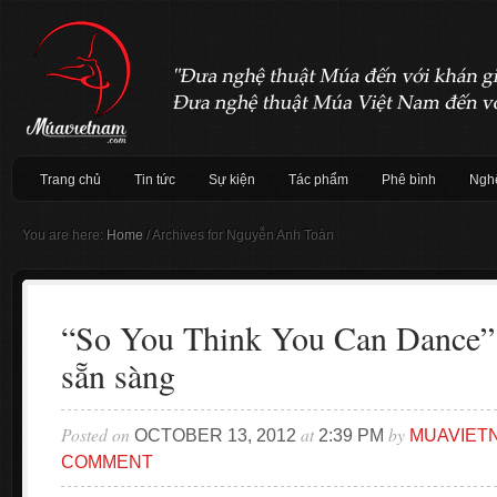
Trang chủ
Tin tức
Sự kiện
Tác phẩm
Phê bình
Nghệ
You are here:
Home
/
Archives for Nguyễn Anh Toàn
“So You Think You Can Dance”:
sẵn sàng
Posted on
at
by
OCTOBER 13, 2012
2:39 PM
MUAVIET
COMMENT