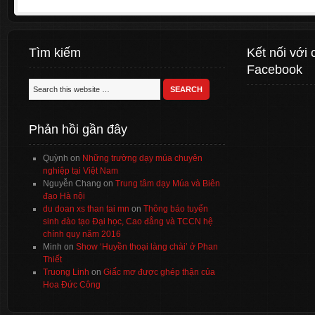
Tìm kiếm
Kết nối với 
Facebook
Phản hồi gần đây
Quỳnh
on
Những trường dạy múa chuyên
nghiệp tại Việt Nam
Nguyễn Chang
on
Trung tâm dạy Múa và Biên
đạo Hà nội
du doan xs than tai mn
on
Thông báo tuyển
sinh đào tạo Đại học, Cao đẳng và TCCN hệ
chính quy năm 2016
Minh
on
Show ‘Huyền thoại làng chài’ ở Phan
Thiết
Truong Linh
on
Giấc mơ được ghép thận của
Hoa Đức Công