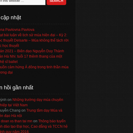
 cập nhật
na Pavlovna Pavlova
ạt bài luận về lịch sử múa hiện đại – Kỳ 2:
c thuyết Delsarte – Múa không thể tách rời
c học thuyết
án 2021 – Biên đạo Nguyễn Duy Thành
ần Hà Nhi: tuổi 17 thênh thang của một
hệ sĩ ballet
uồn cảm hứng Á đông trong tinh thần múa
ơng đại
n hồi gần nhất
uỳnh
on
Những trường dạy múa chuyên
hiệp tại Việt Nam
uyễn Chang
on
Trung tâm dạy Múa và
ên đạo Hà nội
 doan xs than tai mn
on
Thông báo tuyển
nh đào tạo Đại học, Cao đẳng và TCCN hệ
ính quy năm 2016