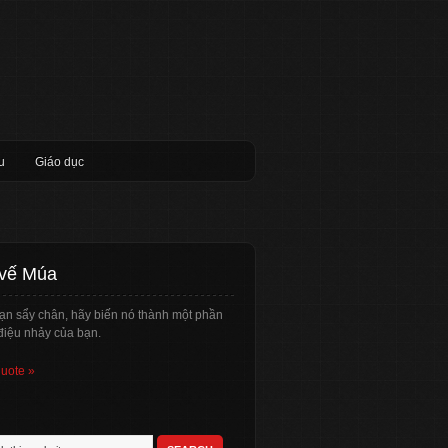
u
Giáo dục
 vế Múa
ạn sẩy chân, hãy biến nó thành một phần
điệu nhảy của bạn.
quote »