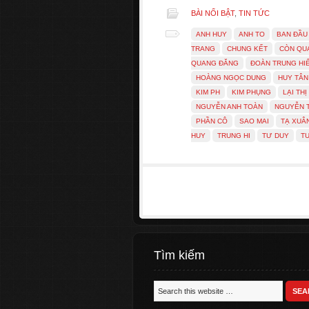
BÀI NỔI BẬT
,
TIN TỨC
ANH HUY
ANH TO
BAN ĐẦU
TRANG
CHUNG KẾT
CÒN QU
QUANG ĐĂNG
ĐOÀN TRUNG HI
HOÀNG NGỌC DUNG
HUY TÂN
KIM PH
KIM PHỤNG
LẠI THỊ
NGUYỄN ANH TOÀN
NGUYỄN 
PHẦN CÔ
SAO MAI
TẠ XUÂ
HUY
TRUNG HI
TƯ DUY
T
Tìm kiếm