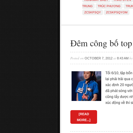
TRUNG
TRÚC PHƯƠNG
TRUN
ZCSKPSQY
ZCSKPSQYOM
Đêm công bố top
Posted on
at
b
OCTOBER 7, 2012
8:43 AM
Tối 6/10, tập bố
lại phải trải qu
xác định 20 ngườ
đã phát sóng với
cũng lấy được nh
xúc động về thí 
[READ
MORE...]