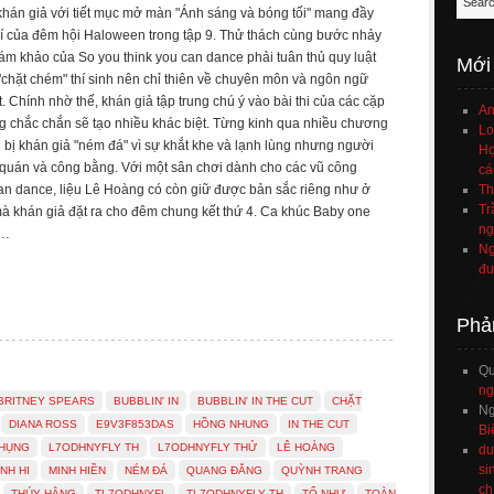
hán giả với tiết mục mở màn "Ánh sáng và bóng tối" mang đầy
í của đêm hội Haloween trong tập 9. Thử thách cùng bước nhảy
iám khảo của So you think you can dance phải tuân thủ quy luật
Mới
"chặt chém" thí sinh nên chỉ thiên về chuyên môn và ngôn ngữ
. Chính nhờ thế, khán giả tập trung chú ý vào bài thi của các cặp
An
g chắc chắn sẽ tạo nhiều khác biệt. Từng kinh qua nhiều chương
Lo
ng bị khán giả "ném đá" vì sự khắt khe và lạnh lùng nhưng người
Họ
 quán và công bằng. Với một sân chơi dành cho các vũ công
cá
an dance, liệu Lê Hoàng có còn giữ được bản sắc riêng như ở
Th
Tr
à khán giả đặt ra cho đêm chung kết thứ 4. Ca khúc Baby one
ng
 …
Ng
đư
Phả
Q
ng
BRITNEY SPEARS
BUBBLIN' IN
BUBBLIN' IN THE CUT
CHẶT
Ng
DIANA ROSS
E9V3F853DAS
HỒNG NHUNG
IN THE CUT
Bi
PHỤNG
L7ODHNYFLY TH
L7ODHNYFLY THỬ
LÊ HOÀNG
du
si
NH HI
MINH HIỀN
NÉM ĐÁ
QUANG ĐĂNG
QUỲNH TRANG
ch
THÚY HẰNG
TL7ODHNYFL
TL7ODHNYFLY TH
TỐ NHƯ
TOÀN