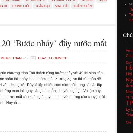
Mi
G HI
TRUNG HIẾU
TUẤN ĐẠT
VINH HẢI
XUÂN CHIẾN
Th
Tr
Ho
Chủ
 20 ‘Bước nhảy’ đầy nước mắt
Anh 
Chuy
y
with
MUAVIETNAM
LEAVE A COMMENT
Duy 
Hồ
n của chương trình Thử thách cùng bước nhảy với 49 thí sinh còn
Hội
a các phần thi: nhảy theo nhóm, múa đương đại và thi cá nhân để
Ng
i vào chung kết. Đây là tập nhiều cảm xúc nhất trong số các tập
đươ
 những màn thi ngày càng hấp dẫn, chuyên nghiệp. Và tập này
Nhạ
iều nước mắt của khán giả truyền hình với những câu chuyện rất
TH
S
T
sinh. Huỳnh …
Ly 
Trà
Chi.