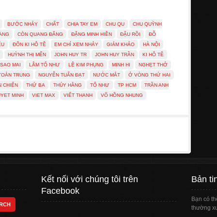
BƯỚC NHẢY
CHẤT
CHIA TAY EM
CHU QU
CHU QUỲNH
ANG
CÒN QUANG ĐĂNG
ĐẶNG MINH HIỀN
ĐẬU RỒI
ĐỖ
ẾU
ĐÔN KI HÔ TÊ
EM CHỈ XEM NHẢY
GIÁM KHẢO
HÀ NỘI
HUỲNH THỊ MẾN
JOHN HUY TR
JOHN HUY TRẦN
KI HÔ TÊ
 SAO MAI
LÂM TỐ NHƯ
LÊ KIM PHỤNG
MINH HI
NGHẸT THỞ
TOÀN TRUNG
NGUYỄN TUẤN ĐẠT
NƯỚC MẮT
Ở VÒNG THỨ HAI
N CHIẾN
THỨ BA
THÚY HẰNG
TỐ NHƯ
TP HCM
TRẦN ANH
UYET MINH
VIET MAX
VIẾT THANH
VÕ HỒNG NHUNG
Kết nối với chúng tôi trên
Bản ti
Facebook
Bạn có th
thường xu