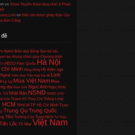
nh
on
Show ‘Huyền thoại làng chài’ ở Phan
iết
uong Linh
on
Giấc mơ được ghép thận của
a Đức Công
 đề
Ballet
Biên đạo
Bông Sen
Ph
Bộ Văn
en ke nhung chiec giay
Chương trình
Hà Nội
Hàn Quốc
HBSO
Th
 Chí Minh
Hồ thiên nga
Hồng Kông
Linh
 Nghệ
John Huy Trần
Kẹp hạt dẻ
Múa Việt Nam
a
Ly Ly
Múa
Ngọc Anh
ng đại
Ngọc Khải
New York
NSND
Nhật Bản
c Vũ
NSND CHU
Thanh Ph
Thuy Chi
Thăng Long
ài Gòn
P HCM
Tran
TP Hồ Chí Minh
TPHCM
Trung Qu
Trung Quốc
Ly
ng Tiền
Trường Cao
Tuyet Minh
Tạ Thùy
Việt Nam
Tấn Lộc
Tố Như