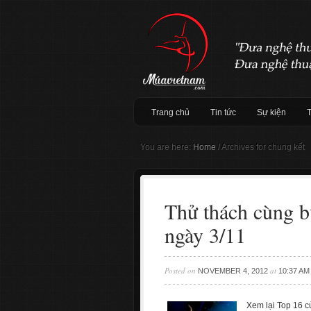
Trang chủ
Tin tức
Sự kiện
You are here:
Home
/
Archives for chung kết
Thử thách cùng b
ngày 3/11
Posted on
at
NOVEMBER 4, 2012
10:37 AM
Xem lại Top 16 c