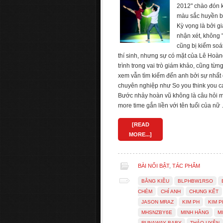
2012" chào đón k
màu sắc huyền b
Kỳ vọng là bởi g
nhận xét, không 
cũng bị kiểm soát
thí sinh, nhưng sự có mặt của Lê Hoàn
trình trong vai trò giám khảo, cũng từ
xem vẫn tìm kiếm đến anh bởi sự nhất
chuyên nghiệp như So you think you c
Bước nhảy hoàn vũ không là câu hỏi m
more time gắn liền với tên tuổi của nữ
[READ
MORE...]
BÀI NỔI BẬT
,
TÁC PHẨM
BẰNG KIỀU
BLPHBW1RSO
CHÉM
CHÍ ANH
CHUNG KẾT
JASON MRAZ
KIM PH
KIM 
MHSNZBY6E
MINH HẰNG
MI
RUNAWAY BABY
THẢO UYÊN