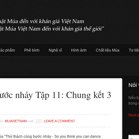
Tác phẩm
Phê bình
Nghệ sĩ
Hình ảnh
Chất liệu Múa
Tư liệ
Nói
ước nhảy Tập 11: Chung kết 3
Nếu b
trong 
Next 
by
with
MUAVIETNAM
LEAVE A COMMENT
ủa "Thử thách cùng bước nhảy - So you think you can dance