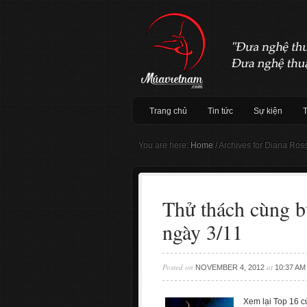
Trang chủ
Tin tức
Sự kiện
You are here:
Home
/
Archives for Diana Ros
Thử thách cùng b
ngày 3/11
Posted on
at
NOVEMBER 4, 2012
10:37 AM
Xem lại Top 16 c