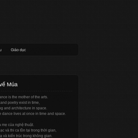
u
Giáo dục
 vế Múa
nce is the mother of the arts.
and poetry exist in time,
ng and architecture in space.
e dance lives at once in time and space.
à mẹ của nghệ thuật.
c và thi ca tồn tại trong thời gian,
ạ và kiến trúc trong không gian.