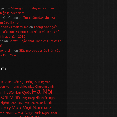
uỳnh
on
Những trường dạy múa chuyên
hiệp tại Việt Nam
uyễn Chang
on
Trung tâm dạy Múa và
ên đạo Hà nội
 doan xs than tai mn
on
Thông báo tuyển
nh đào tạo Đại học, Cao đẳng và TCCN hệ
ính quy năm 2016
nh
on
Show ‘Huyền thoại làng chài’ ở Phan
iết
uong Linh
on
Giấc mơ được ghép thận của
a Đức Công
 đề
Ballet
Biên đạo
Bông Sen
Ph
Bộ Văn
en ke nhung chiec giay
Chương trình
Hà Nội
Hàn Quốc
HBSO
Th
 Chí Minh
Hồ thiên nga
Hồng Kông
Linh
 Nghệ
John Huy Trần
Kẹp hạt dẻ
Múa Việt Nam
a
Ly Ly
Múa
Ngọc Anh
ng đại
Ngọc Khải
New York