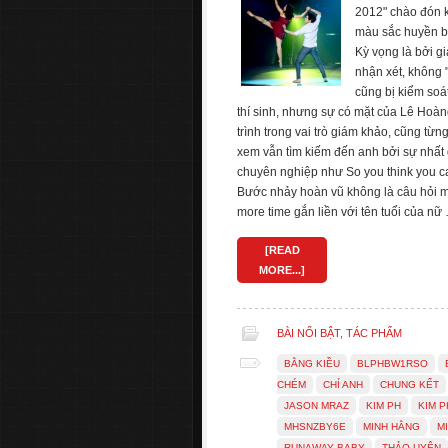
2012" chào đón k
màu sắc huyền b
Kỳ vọng là bởi g
nhận xét, không 
cũng bị kiểm soát
thí sinh, nhưng sự có mặt của Lê Hoàn
trình trong vai trò giám khảo, cũng từ
xem vẫn tìm kiếm đến anh bởi sự nhất
chuyên nghiệp như So you think you c
Bước nhảy hoàn vũ không là câu hỏi m
more time gắn liền với tên tuổi của nữ
[READ
MORE...]
BÀI NỔI BẬT
,
TÁC PHẨM
BẰNG KIỀU
BLPHBW1RSO
CHÉM
CHÍ ANH
CHUNG KẾT
JASON MRAZ
KIM PH
KIM 
MHSNZBY6E
MINH HẰNG
MI
RUNAWAY BABY
THẢO UYÊN