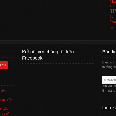
Nhạ
TH
S
T
Ly 
Trà
Chi.
Kết nối với chúng tôi trên
Bản ti
Facebook
Bạn có th
thường xu
Xin vui l
uyên
tính năng
 và Biên
Liên k
tuyển
TCCN hệ