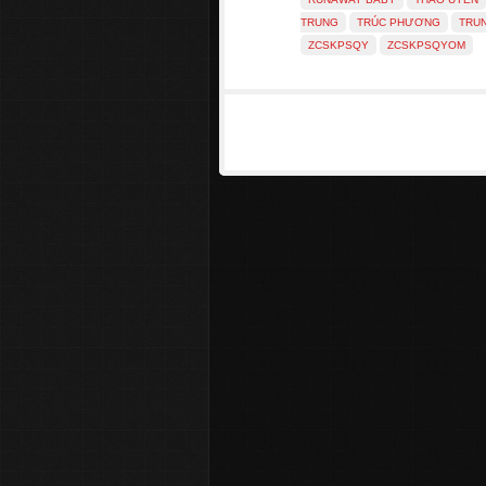
TRUNG
TRÚC PHƯƠNG
TRUN
ZCSKPSQY
ZCSKPSQYOM