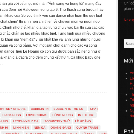
Chỉ c
hán giả với tiết mục mở màn "Ánh sáng và bóng tối" mang đầy
gian v
í của đêm hội Haloween trong tập 9. Thử thách cùng bước nhảy
iám khảo của So you think you can dance phải tuân thủ quy luật
Next 
"chặt chém" thí sinh nên chỉ thiên về chuyên môn và ngôn ngữ
. Chính nhờ thế, khán giả tập trung chú ý vào bài thi của các cặp
g chắc chắn sẽ tạo nhiều khác biệt. Từng kinh qua nhiều chương
ng bị khán giả "ném đá" vì sự khắt khe và lạnh lùng nhưng người
 quán và công bằng. Với một sân chơi dành cho các vũ công
an dance, liệu Lê Hoàng có còn giữ được bản sắc riêng như ở
à khán giả đặt ra cho đêm chung kết thứ 4. Ca khúc Baby one
Mới
 …
An
Lo
Họ
cá
Th
Tr
ng
BRITNEY SPEARS
BUBBLIN' IN
BUBBLIN' IN THE CUT
CHẶT
Ng
DIANA ROSS
E9V3F853DAS
HỒNG NHUNG
IN THE CUT
đư
PHỤNG
L7ODHNYFLY TH
L7ODHNYFLY THỬ
LÊ HOÀNG
NH HI
MINH HIỀN
NÉM ĐÁ
QUANG ĐĂNG
QUỲNH TRANG
Phả
THÚY HẰNG
TL7ODHNYFL
TL7ODHNYFLY TH
TỐ NHƯ
TOÀN