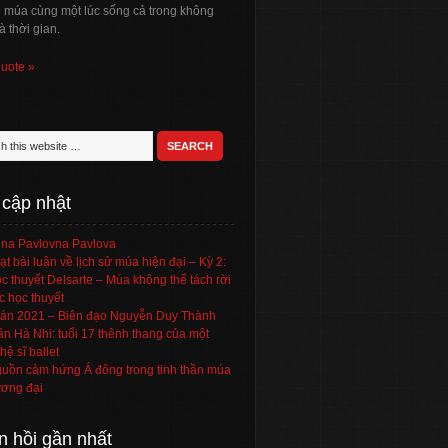
ó múa cùng một lúc sống cả trong không
à thời gian.
quote »
 cập nhật
na Pavlovna Pavlova
ạt bài luận về lịch sử múa hiện đại – Kỳ 2:
c thuyết Delsarte – Múa không thể tách rời
c học thuyết
án 2021 – Biên đạo Nguyễn Duy Thành
ần Hà Nhi: tuổi 17 thênh thang của một
hệ sĩ ballet
uồn cảm hứng Á đông trong tinh thần múa
ơng đại
n hồi gần nhất