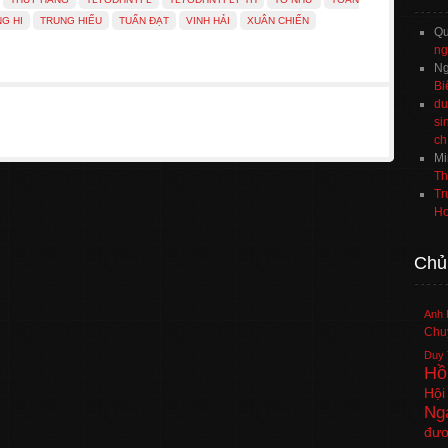
G HI
TRUNG HIẾU
TUẤN ĐẠT
VINH HẢI
XUÂN CHIẾN
Q
ng
Ng
Bi
du
si
ch
Mi
Th
Tr
Ho
Chủ
Anh 
Chuy
Duy 
Hồ
Hội
Ng
đươ