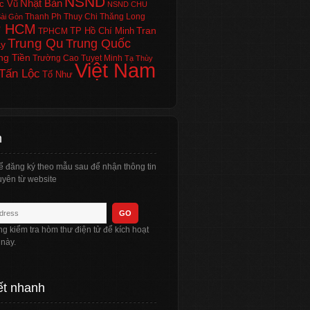
NSND
Nhật Bản
c Vũ
NSND CHU
Thanh Ph
Thuy Chi
Thăng Long
ài Gòn
P HCM
Tran
TP Hồ Chí Minh
TPHCM
Trung Qu
Trung Quốc
Ly
ng Tiền
Trường Cao
Tuyet Minh
Tạ Thùy
Việt Nam
Tấn Lộc
Tố Như
n
ể đăng ký theo mẫu sau để nhận thông tin
yên từ website
òng kiểm tra hòm thư điện tử để kích hoạt
 này.
ết nhanh