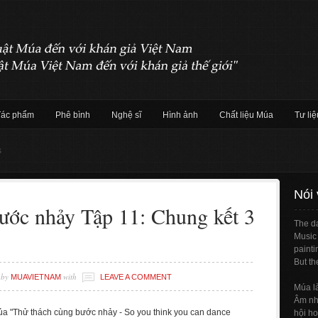
Tác phẩm
Phê bình
Nghệ sĩ
Hình ảnh
Chất liệu Múa
Tư liệ
s
Nói
ước nhảy Tập 11: Chung kết 3
The da
Music 
painti
But th
by
with
MUAVIETNAM
LEAVE A COMMENT
Múa l
Âm nhạ
ủa "Thử thách cùng bước nhảy - So you think you can dance
hội ho