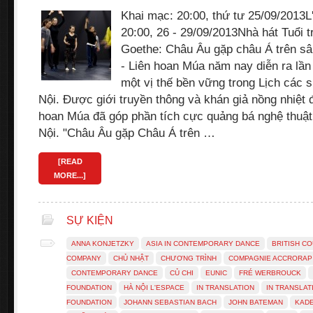
Khai mạc: 20:00, thứ tư 25/09/2013L
20:00, 26 - 29/09/2013Nhà hát Tuổi t
Goethe: Châu Âu gặp châu Á trên s
- Liên hoan Múa năm nay diễn ra lần
một vị thế bền vững trong Lịch các 
Nội. Được giới truyền thông và khán giả nồng nhiệt 
hoan Múa đã góp phần tích cực quảng bá nghệ thuật
Nội. "Châu Âu gặp Châu Á trên …
[READ
MORE...]
SỰ KIỆN
ANNA KONJETZKY
ASIA IN CONTEMPORARY DANCE
BRITISH CO
COMPANY
CHỦ NHẬT
CHƯƠNG TRÌNH
COMPAGNIE ACCRORAP
CONTEMPORARY DANCE
CỦ CHI
EUNIC
FRÉ WERBROUCK
FOUNDATION
HÀ NỘI L'ESPACE
IN TRANSLATION
IN TRANSLA
FOUNDATION
JOHANN SEBASTIAN BACH
JOHN BATEMAN
KADE