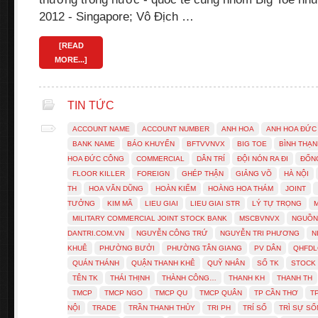
2012 - Singapore; Vô Địch …
[READ
MORE...]
TIN TỨC
ACCOUNT NAME
ACCOUNT NUMBER
ANH HOA
ANH HOA ĐỨC
BANK NAME
BÁO KHUYẾN
BFTVVNVX
BIG TOE
BÌNH THẠN
HOA ĐỨC CÔNG
COMMERCIAL
DÂN TRÍ
ĐỘI NÓN RA ĐI
ĐỐN
FLOOR KILLER
FOREIGN
GHÉP THẬN
GIẢNG VÕ
HÀ NỘI
TH
HOA VĂN DŨNG
HOÀN KIẾM
HOÀNG HOA THÁM
JOINT
TƯỞNG
KIM MÃ
LIEU GIAI
LIEU GIAI STR
LÝ TỰ TRỌNG
MILITARY COMMERCIAL JOINT STOCK BANK
MSCBVNVX
NGUỒN
DANTRI.COM.VN
NGUYỄN CÔNG TRỨ
NGUYỄN TRI PHƯƠNG
N
KHUÊ
PHƯỜNG BƯỞI
PHƯỜNG TÂN GIANG
PV DÂN
QHFDL
QUÁN THÁNH
QUẬN THANH KHÊ
QUỸ NHÂN
SỐ TK
STOCK
TÊN TK
THÁI THỊNH
THÀNH CÔNG…
THANH KH
THANH TH
TMCP
TMCP NGO
TMCP QU
TMCP QUÂN
TP CẦN THƠ
T
NỘI
TRADE
TRẦN THANH THỦY
TRI PH
TRÍ SỐ
TRÌ SỰ S