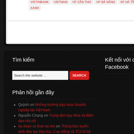
VIETINBANK
VIETNAM
VP CẦN THƠ
VP ĐÀ NẴNG
VP HÀ TĨ
XANH
Tìm kiếm
Kết nối với 
Facebook
Phản hồi gần đây
Quỳnh
on
Những trường dạy múa chuyên
nghiệp tại Việt Nam
Nguyễn Chang
on
Trung tâm dạy Múa và Biên
đạo Hà nội
du doan xs than tai mn
on
Thông báo tuyển
sinh đào tạo Đại học, Cao đẳng và TCCN hệ