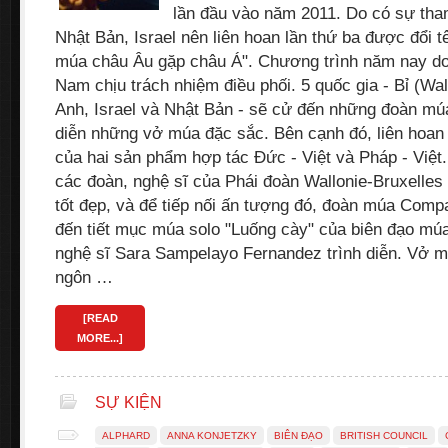
lần đầu vào năm 2011. Do có sự tha
Nhật Bản, Israel nên liên hoan lần thứ ba được đổi t
múa châu Âu gặp châu Á". Chương trình năm nay do 
Nam chịu trách nhiệm điều phối. 5 quốc gia - Bỉ (Wal
Anh, Israel và Nhật Bản - sẽ cử đến những đoàn múa
diễn những vở múa đặc sắc. Bên cạnh đó, liên hoan
của hai sản phẩm hợp tác Đức - Việt và Pháp - Việt
các đoàn, nghệ sĩ của Phái đoàn Wallonie-Bruxelles
tốt đẹp, và để tiếp nối ấn tượng đó, đoàn múa Compa
đến tiết mục múa solo "Luống cày" của biên đạo mú
nghệ sĩ Sara Sampelayo Fernandez trình diễn. Vở m
ngôn …
[READ
MORE...]
SỰ KIỆN
ALPHARD
ANNA KONJETZKY
BIÊN ĐẠO
BRITISH COUNCIL