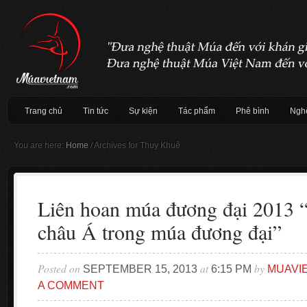
Trang chủ
Tin tức
Sự kiện
Tác phẩm
Phê bình
Nghệ
You are here:
Home
/
Archives for Thụy Khuê
Liên hoan múa đương đại 2013 
châu Á trong múa đương đại”
Posted on
at
by
SEPTEMBER 15, 2013
6:15 PM
MUAVI
A COMMENT