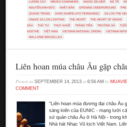
LUỐNG CÀY
MIKIKO KAWAMURA
NADAV ZELNER
NG TR
NG
NGUYỄN ANH ĐỨC
NHẬT BẢN
OPENING UNDERGROUND
PRE
QUANG TRUNG
SARA SAMPELAYO FERNANDEZ
SILLON THE HE
SNAKE SILLON LIGHTING
THE HEART
THE HEART OF SNAKE
SÁU
THỨ TƯ
THỤY KHUÊ
TRÀNG TIỀN
TRƯỜNG SÀ
TUỔI
GOETHE
VIỆT NAM
VIETNAM NATIONAL OPERA
VIETNAM NATI
WALLONIE-BRUXELLES
Liên hoan múa châu Âu gặp châ
Posted on
at
by
SEPTEMBER 14, 2013
6:56 AM
MUAVI
COMMENT
"Liên hoan múa đương đại châu Âu g
sáng kiến của EUNIC - mạng lưới cá
sứ quán châu Âu ở Hà Nội - trong k
Nhà hát Nhạc Vũ kịch Việt Nam. Liê