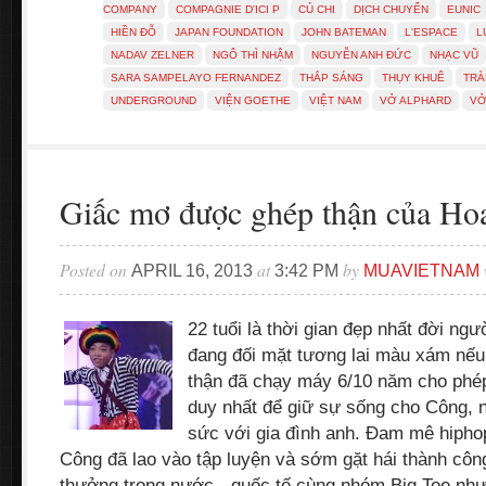
COMPANY
COMPAGNIE D'ICI P
CỦ CHI
DỊCH CHUYỂN
EUNIC
HIỀN ĐỖ
JAPAN FOUNDATION
JOHN BATEMAN
L'ESPACE
L
NADAV ZELNER
NGÔ THÌ NHẬM
NGUYỄN ANH ĐỨC
NHẠC VŨ
SARA SAMPELAYO FERNANDEZ
THẮP SÁNG
THỤY KHUÊ
TRÀ
UNDERGROUND
VIỆN GOETHE
VIỆT NAM
VỞ ALPHARD
VỞ
Giấc mơ được ghép thận của H
Posted on
at
by
APRIL 16, 2013
3:42 PM
MUAVIETNAM
22 tuổi là thời gian đẹp nhất đời n
đang đối mặt tương lai màu xám nếu
thận đã chạy máy 6/10 năm cho phép
duy nhất để giữ sự sống cho Công, n
sức với gia đình anh. Đam mê hiph
Công đã lao vào tập luyện và sớm gặt hái thành côn
thưởng trong nước - quốc tế cùng nhóm Big Toe như