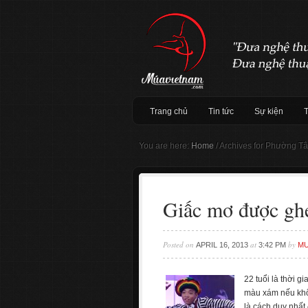
Trang chủ
Tin tức
Sự kiện
You are here:
Home
/
Archives for Phường T
Giấc mơ được gh
Posted on
at
by
APRIL 16, 2013
3:42 PM
MU
22 tuổi là thời 
màu xám nếu khô
là cách duy nhất