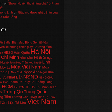
nh
on
Show ‘Huyền thoại làng chài’ ở Phan
iết
uong Linh
on
Giấc mơ được ghép thận của
a Đức Công
 đề
Ballet
Biên đạo
Bông Sen
Ph
Bộ Văn
en ke nhung chiec giay
Chương trình
Hà Nội
Hàn Quốc
HBSO
Th
 Chí Minh
Hồ thiên nga
Hồng Kông
Linh
 Nghệ
John Huy Trần
Kẹp hạt dẻ
Múa Việt Nam
a
Ly Ly
Múa
Ngọc Anh
ng đại
Ngọc Khải
New York
NSND
Nhật Bản
c Vũ
NSND CHU
Thanh Ph
Thuy Chi
Thăng Long
ài Gòn
P HCM
Tran
TP Hồ Chí Minh
TPHCM
Trung Qu
Trung Quốc
Ly
ng Tiền
Trường Cao
Tuyet Minh
Tạ Thùy
Việt Nam
Tấn Lộc
Tố Như