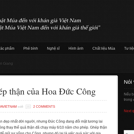
Tác phẩm
Phê bình
Nghệ sĩ
Hình ảnh
Chất liệu Múa
Tư liệ
ân Giang
Nói
ép thận của Hoa Đức Công
Nếu b
trong 
with
AVIETNAM
2 COMMENTS
Next 
gian đẹp nhất đời người, nhưng Đức Công đang đối mặt tương lai
ng thay thế quả thận đã chạy máy 6/10 năm cho phép. Ghép thận
 để giữ sự sống cho Công, nhưng đó lại là việc quá sức với gia