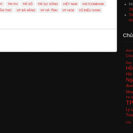
Mi
ỦY
TRI PH
TRÍ SỐ
TRÌ SỰ SỐNG
VIỆT NAM
VIETCOMBANK
Th
CẦN THƠ
VP ĐÀ NẴNG
VP HÀ TĨNH
VP HCM
VŨ ĐIỆU XANH
Tr
Ho
Chủ
Anh 
Chuy
Duy 
Hồ
Hội
Ng
đươ
Nhạ
TH
S
T
Ly 
Trà
Chi.