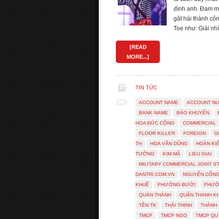
đình anh. Đam m
gặt hái thành cô
Toe như: Giải nh
[READ
MORE...]
TIN TỨC
ACCOUNT NAME
ACCOUNT N
BANK NAME
BÁO KHUYẾN
HOA ĐỨC CÔNG
COMMERCIAL
FLOOR KILLER
FOREIGN
G
TH
HOA VĂN DŨNG
HOÀN KI
TƯỞNG
KIM MÃ
LIEU GIAI
MILITARY COMMERCIAL JOINT S
DANTRI.COM.VN
NGUYỄN CÔN
KHUÊ
PHƯỜNG BƯỞI
PHƯỜ
QUÁN THÁNH
QUẬN THANH K
TÊN TK
THÁI THỊNH
THÀNH
TMCP
TMCP NGO
TMCP QU