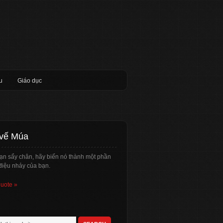
u
Giáo dục
 vế Múa
ạn sẩy chân, hãy biến nó thành một phần
điệu nhảy của bạn.
quote »