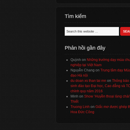
Tìm kiếm
Phản hồi gần đây
Quỳnh
on
Những trường dạy múa ch
nghiệp tại Việt Nam
Nguyễn Chang
on
Trung tâm dạy Múa
đạo Hà nội
du doan xs than tai mn
on
Thông báo 
sinh đào tạo Đại học, Cao đẳng và 
chính quy năm 2016
Minh
on
Show ‘Huyền thoại làng chài
Thiết
Truong Linh
on
Giấc mơ được ghép t
Hoa Đức Công