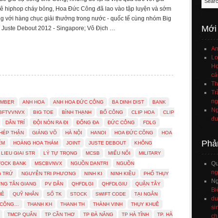
ê hiphop cháy bỏng, Hoa Đức Công đã lao vào tập luyện và sớm
ng với hàng chục giải thưởng trong nước - quốc tế cùng nhóm Big
Mới
ì Juste Debout 2012 - Singapore; Vô Địch …
An
Lo
Họ
cá
Th
Tr
ng
UMBER
ANH HOA
ANH HOA ĐỨC CÔNG
BA DINH DIST
BANK
Ng
BFTVVNVX
BIG TOE
BÌNH THẠNH
BỐ CÔNG
CLIP HOA
CLIP
đư
DÂN TRÍ
ĐỘI NÓN RA ĐI
ĐỐNG ĐA
ĐỨC CÔNG
FDLG
HÉP THẬN
GIẢNG VÕ
HÀ NỘI
HANOI
HOA ĐỨC CÔNG
HOA
Phả
ẾM
HOÀNG HOA THÁM
JOINT
JUSTE DEBOUT
KHÔNG
LIEU GIAI STR
LÝ TỰ TRỌNG
MCSB
MIẾU NỔI
MILITARY
Q
TOCK BANK
MSCBVNVX
NGUỒN DANTRI
NGUỒN
ng
G TRỨ
NGUYỄN TRI PHƯƠNG
NINH KI
NINH KIỀU
PHỐ THỤY
Ng
NG TÂN GIANG
PV DÂN
QHFDLGI
QHFDLGIU
QUẬN TÂY
Bi
HÊ
QUỸ NHÂN
SỐ TK
STOCK
SWIFT CODE
TẠI NGÂN
du
 CÔNG…
THANH KH
THANH TH
THÀNH VINH
THỤY KHUÊ
si
TMCP QUÂN
TP CẦN THƠ
TP ĐÀ NẴNG
TP HÀ TĨNH
TP. HÀ
ch