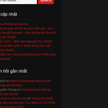
 cập nhật
na Pavlovna Pavlova
ạt bài luận về lịch sử múa hiện đại – Kỳ 2:
c thuyết Delsarte – Múa không thể tách rời
c học thuyết
án 2021 – Biên đạo Nguyễn Duy Thành
ần Hà Nhi: tuổi 17 thênh thang của một
hệ sĩ ballet
uồn cảm hứng Á đông trong tinh thần múa
ơng đại
n hồi gần nhất
uỳnh
on
Những trường dạy múa chuyên
hiệp tại Việt Nam
uyễn Chang
on
Trung tâm dạy Múa và
ên đạo Hà nội
 doan xs than tai mn
on
Thông báo tuyển
nh đào tạo Đại học, Cao đẳng và TCCN hệ
ính quy năm 2016