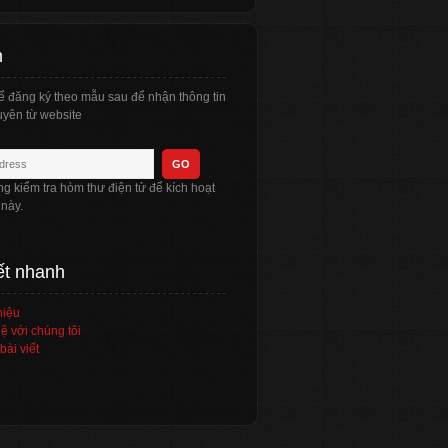
n
ể đăng ký theo mẫu sau để nhận thông tin
yên từ website
òng kiểm tra hòm thư điện tử để kích hoạt
 này.
ết nhanh
hiệu
ệ với chúng tôi
bài viết