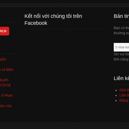
Kết nối với chúng tôi trên
Bản ti
Facebook
Bạn có th
thường xu
Xin vui l
uyên
tính năng
 và Biên
Liên k
tuyển
TCCN hệ
Giới t
Liên h
’ ở Phan
Đăng 
hận của