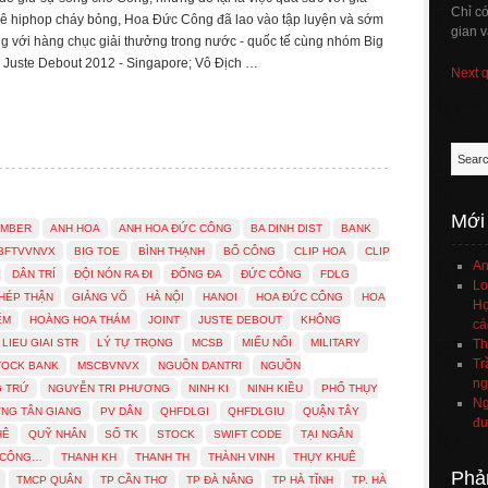
Chỉ c
ê hiphop cháy bỏng, Hoa Đức Công đã lao vào tập luyện và sớm
gian v
ng với hàng chục giải thưởng trong nước - quốc tế cùng nhóm Big
ì Juste Debout 2012 - Singapore; Vô Địch …
Next 
Mới
UMBER
ANH HOA
ANH HOA ĐỨC CÔNG
BA DINH DIST
BANK
BFTVVNVX
BIG TOE
BÌNH THẠNH
BỐ CÔNG
CLIP HOA
CLIP
An
DÂN TRÍ
ĐỘI NÓN RA ĐI
ĐỐNG ĐA
ĐỨC CÔNG
FDLG
Lo
HÉP THẬN
GIẢNG VÕ
HÀ NỘI
HANOI
HOA ĐỨC CÔNG
HOA
Họ
ẾM
HOÀNG HOA THÁM
JOINT
JUSTE DEBOUT
KHÔNG
cá
LIEU GIAI STR
LÝ TỰ TRỌNG
MCSB
MIẾU NỔI
MILITARY
Th
Tr
TOCK BANK
MSCBVNVX
NGUỒN DANTRI
NGUỒN
ng
G TRỨ
NGUYỄN TRI PHƯƠNG
NINH KI
NINH KIỀU
PHỐ THỤY
Ng
NG TÂN GIANG
PV DÂN
QHFDLGI
QHFDLGIU
QUẬN TÂY
đư
HÊ
QUỸ NHÂN
SỐ TK
STOCK
SWIFT CODE
TẠI NGÂN
 CÔNG…
THANH KH
THANH TH
THÀNH VINH
THỤY KHUÊ
Phả
TMCP QUÂN
TP CẦN THƠ
TP ĐÀ NẴNG
TP HÀ TĨNH
TP. HÀ