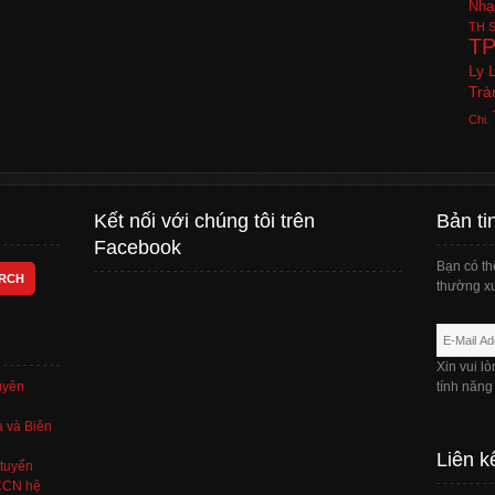
Nhạ
TH
S
T
Ly 
Trà
Chi.
Kết nối với chúng tôi trên
Bản ti
Facebook
Bạn có th
thường xu
Xin vui l
uyên
tính năng
 và Biên
Liên k
tuyển
TCCN hệ