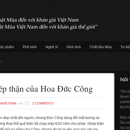
Tác phẩm
Phê bình
Nghệ sĩ
Hình ảnh
Chất liệu Múa
Tư liệ
nh
Nói
ép thận của Hoa Đức Công
The da
Music 
painti
with
AVIETNAM
2 COMMENTS
But th
Múa l
gian đẹp nhất đời người, nhưng Đức Công đang đối mặt tương lai
Âm nhạ
ng thay thế quả thận đã chạy máy 6/10 năm cho phép. Ghép thận
hội ho
 để giữ sự sống cho Công, nhưng đó lại là việc quá sức với gia