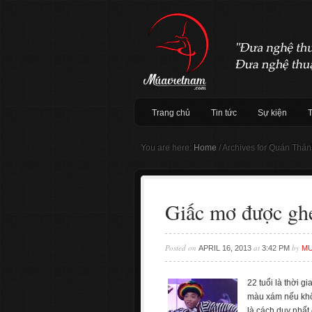
Trang chủ
Tin tức
Sự kiện
You are here:
Home
/
Archives for Quán Thá
Giấc mơ được gh
Posted on
at
by
APRIL 16, 2013
3:42 PM
MU
22 tuổi là thời 
màu xám nếu khô
là cách duy nhất