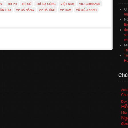
ỦY
TRI PH
TRÍ SỐ
TRÌ SỰ SỐNG
VIỆT NAM
VIETCOMBANK
Q
CẦN THƠ
VP ĐÀ NẴNG
VP HÀ TĨNH
VP HCM
VŨ ĐIỆU XANH
ng
Ng
Bi
du
si
ch
Mi
Th
Tr
Ho
Chủ
Anh 
Chuy
Duy 
Hồ
Hội
Ng
đươ