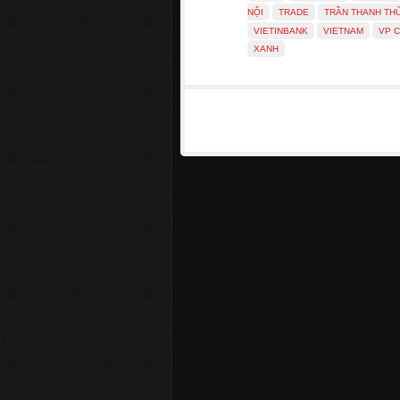
NỘI
TRADE
TRẦN THANH TH
VIETINBANK
VIETNAM
VP 
XANH