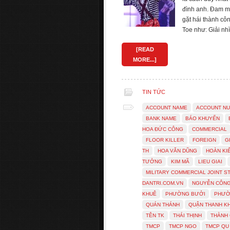
đình anh. Đam m
gặt hái thành cô
Toe như: Giải nh
[READ
MORE...]
TIN TỨC
ACCOUNT NAME
ACCOUNT N
BANK NAME
BÁO KHUYẾN
HOA ĐỨC CÔNG
COMMERCIAL
FLOOR KILLER
FOREIGN
G
TH
HOA VĂN DŨNG
HOÀN KI
TƯỞNG
KIM MÃ
LIEU GIAI
MILITARY COMMERCIAL JOINT S
DANTRI.COM.VN
NGUYỄN CÔN
KHUÊ
PHƯỜNG BƯỞI
PHƯỜ
QUÁN THÁNH
QUẬN THANH K
TÊN TK
THÁI THỊNH
THÀNH
TMCP
TMCP NGO
TMCP QU