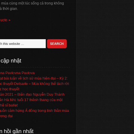
ó múa cùng một lúc sống cả trong không
à thời gian.
quote »
 cập nhật
na Pavlovna Pavlova
ạt bài luận về lịch sử múa hiện đại – Kỳ 2:
c thuyết Delsarte – Múa không thể tách rời
c học thuyết
án 2021 – Biên đạo Nguyễn Duy Thành
ần Hà Nhi: tuổi 17 thênh thang của một
hệ sĩ ballet
uồn cảm hứng Á đông trong tinh thần múa
ơng đại
n hồi gần nhất