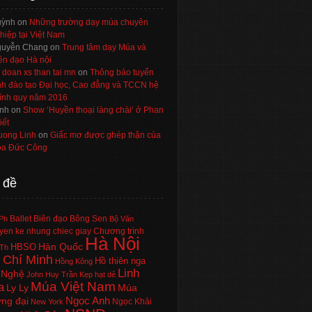
uỳnh
on
Những trường dạy múa chuyên
hiệp tại Việt Nam
uyễn Chang
on
Trung tâm dạy Múa và
ên đạo Hà nội
 doan xs than tai mn
on
Thông báo tuyển
nh đào tạo Đại học, Cao đẳng và TCCN hệ
ính quy năm 2016
nh
on
Show ‘Huyền thoại làng chài’ ở Phan
iết
uong Linh
on
Giấc mơ được ghép thận của
a Đức Công
 đề
Ballet
Biên đạo
Bông Sen
Ph
Bộ Văn
en ke nhung chiec giay
Chương trình
Hà Nội
Hàn Quốc
HBSO
Th
 Chí Minh
Hồ thiên nga
Hồng Kông
Linh
 Nghệ
John Huy Trần
Kẹp hạt dẻ
Múa Việt Nam
a
Ly Ly
Múa
Ngọc Anh
ng đại
Ngọc Khải
New York