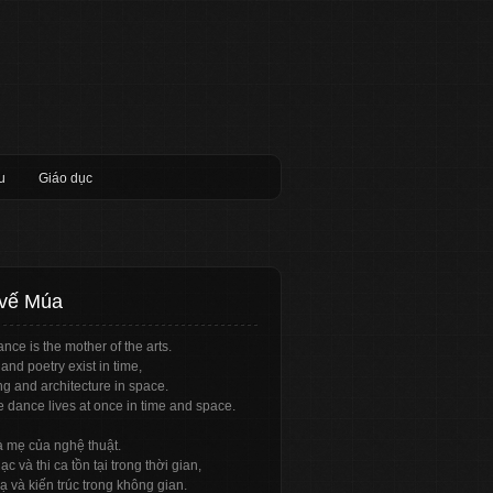
u
Giáo dục
 vế Múa
nce is the mother of the arts.
and poetry exist in time,
ng and architecture in space.
e dance lives at once in time and space.
à mẹ của nghệ thuật.
c và thi ca tồn tại trong thời gian,
ạ và kiến trúc trong không gian.