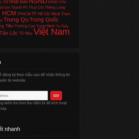
NSND
Nhật Bản
c Vũ
NSND CHU
Thanh Ph
Thuy Chi
Thăng Long
ài Gòn
P HCM
Tran
TP Hồ Chí Minh
TPHCM
Trung Qu
Trung Quốc
Ly
ng Tiền
Trường Cao
Tuyet Minh
Tạ Thùy
Việt Nam
Tấn Lộc
Tố Như
n
ể đăng ký theo mẫu sau để nhận thông tin
yên từ website
òng kiểm tra hòm thư điện tử để kích hoạt
 này.
ết nhanh