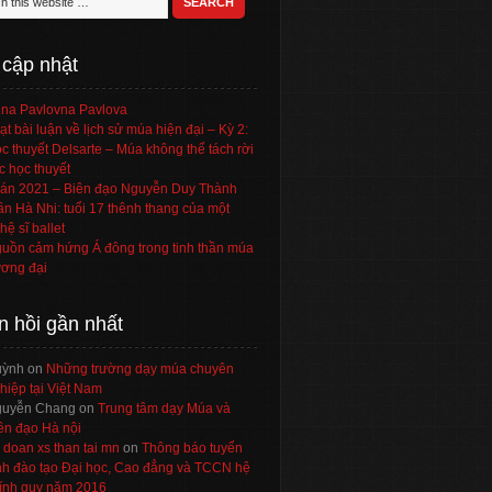
 cập nhật
na Pavlovna Pavlova
ạt bài luận về lịch sử múa hiện đại – Kỳ 2:
c thuyết Delsarte – Múa không thể tách rời
c học thuyết
án 2021 – Biên đạo Nguyễn Duy Thành
ần Hà Nhi: tuổi 17 thênh thang của một
hệ sĩ ballet
uồn cảm hứng Á đông trong tinh thần múa
ơng đại
n hồi gần nhất
uỳnh
on
Những trường dạy múa chuyên
hiệp tại Việt Nam
uyễn Chang
on
Trung tâm dạy Múa và
ên đạo Hà nội
 doan xs than tai mn
on
Thông báo tuyển
nh đào tạo Đại học, Cao đẳng và TCCN hệ
ính quy năm 2016