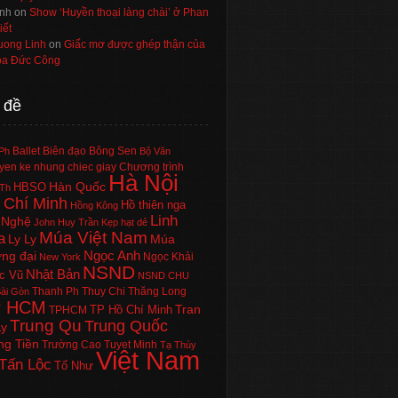
nh
on
Show ‘Huyền thoại làng chài’ ở Phan
iết
uong Linh
on
Giấc mơ được ghép thận của
a Đức Công
 đề
Ballet
Biên đạo
Bông Sen
Ph
Bộ Văn
en ke nhung chiec giay
Chương trình
Hà Nội
Hàn Quốc
HBSO
Th
 Chí Minh
Hồ thiên nga
Hồng Kông
Linh
 Nghệ
John Huy Trần
Kẹp hạt dẻ
Múa Việt Nam
a
Ly Ly
Múa
Ngọc Anh
ng đại
Ngọc Khải
New York
NSND
Nhật Bản
c Vũ
NSND CHU
Thanh Ph
Thuy Chi
Thăng Long
ài Gòn
P HCM
Tran
TP Hồ Chí Minh
TPHCM
Trung Qu
Trung Quốc
Ly
ng Tiền
Trường Cao
Tuyet Minh
Tạ Thùy
Việt Nam
Tấn Lộc
Tố Như