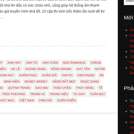
ột nhà thi đấu có sức chứa nhỏ, cũng giúp hệ thống âm thanh
án giả truyền hình khá tốt. 10 cặp thí sinh bốc thăm lần lượt để thi
Mới
u …
An
Lo
Họ
cá
Th
Tr
ng
FF
ANH HUY
ANH TO
ANH TOÀN
BAD ROMANCE
CHÀNG
Ng
HIẾU
HÀ LÊ
HOÀNG DUNG
HỒNG NHUNG
HUY TÂN
HUỲNH
đư
JOHN HUY
KHÂM PHỤC
KHÁN GIẢ
KIM PH
KIM PHỤNG
MC
MINH HIỀN
MONEY MONEY
NÂNG RẤT ĐẸP
NGỌC DUNG
Phả
NG
QUỲNH TRANG
SAO MAI
THẢO UYÊN
THÚY HẰNG
TỐ
TRÚC PHƯƠNG
TRUNG HI
TRUNG HIẾU
TƯ DUY
TUẤN ĐẠT
Q
VIET MAX
VIỆT NAM
VINH HẢI
XUÂN CHIẾN
ng
Ng
Bi
du
si
ch