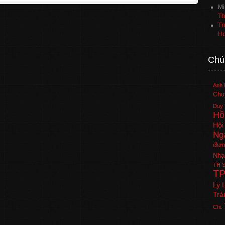
Mi
Th
Tr
Ho
Chủ
Anh 
Chuy
Duy 
Hồ
Hội
Ng
đươ
Nhạ
TH
S
T
Ly 
Trà
Chi.