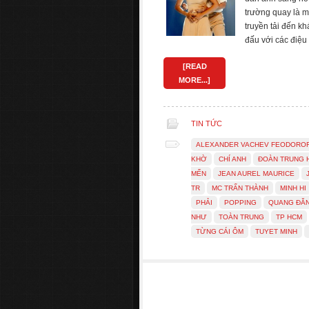
trường quay là m
truyền tải đến kh
đấu với các điệ
[READ
MORE...]
TIN TỨC
ALEXANDER VACHEV FEODORO
KHỜ
CHÍ ANH
ĐOÀN TRUNG 
MẾN
JEAN AUREL MAURICE
TR
MC TRẤN THÀNH
MINH HI
PHẢI
POPPING
QUANG ĐĂ
NHƯ
TOÀN TRUNG
TP HCM
TỪNG CÁI ÔM
TUYET MINH