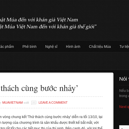
Tác phẩm
Phê bình
Nghệ sĩ
Hình ảnh
Chất liệu Múa
Tư liệ
Nói
thách cùng bước nhảy’
Nếu b
trong 
y
with
MUAVIETNAM
LEAVE A COMMENT
Next 
n vòng chung kết 'Thử thách cùng bước nhảy' diễn ra tối 13/10, tại
tượng của chương trình là sân khấu được thiết kế bắt mắt, với
ợ rất tốt cho các tiết mục thi của thí sinh. Bên cạnh đó, với lợi thế