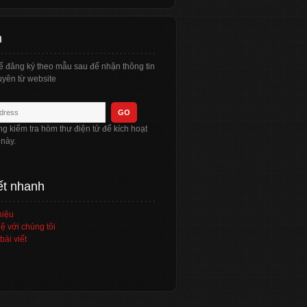
n
ể đăng ký theo mẫu sau để nhận thông tin
yên từ website
òng kiểm tra hòm thư điện tử để kích hoạt
 này.
ết nhanh
hiệu
ệ với chúng tôi
bài viết