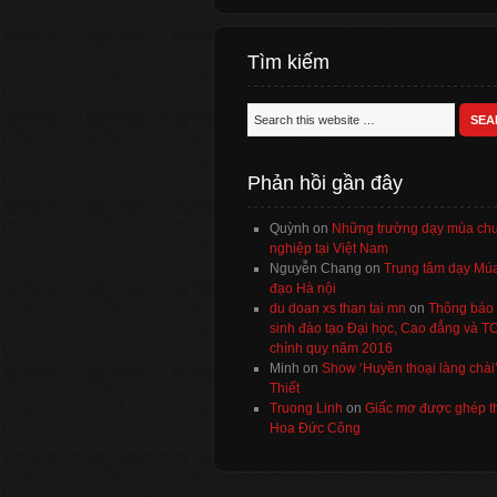
Tìm kiếm
Phản hồi gần đây
Quỳnh
on
Những trường dạy múa ch
nghiệp tại Việt Nam
Nguyễn Chang
on
Trung tâm dạy Múa
đạo Hà nội
du doan xs than tai mn
on
Thông báo 
sinh đào tạo Đại học, Cao đẳng và 
chính quy năm 2016
Minh
on
Show ‘Huyền thoại làng chài
Thiết
Truong Linh
on
Giấc mơ được ghép t
Hoa Đức Công