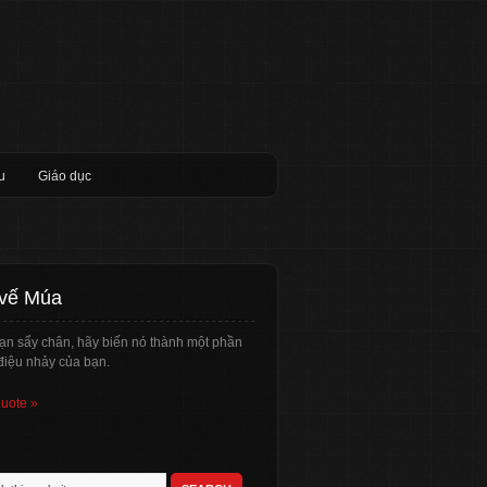
u
Giáo dục
 vế Múa
ạn sẩy chân, hãy biến nó thành một phần
điệu nhảy của bạn.
quote »