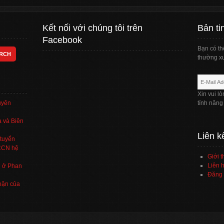
Kết nối với chúng tôi trên
Bản ti
Facebook
Bạn có th
thường xu
Xin vui l
uyên
tính năng
 và Biên
Liên k
tuyển
TCCN hệ
Giới t
Liên h
’ ở Phan
Đăng 
hận của