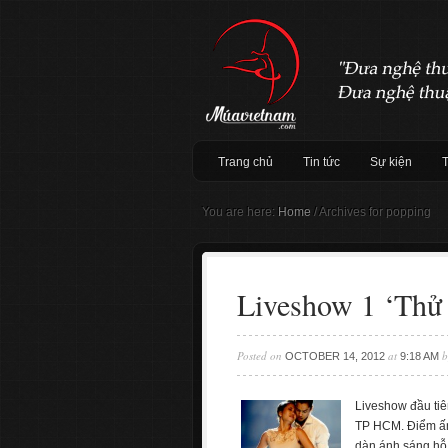
Trang chủ
Tin tức
Sự kiện
You are here:
Home
/
Archives for popping
Liveshow 1 ‘Thử 
Posted on
at
b
OCTOBER 14, 2012
9:18 AM
Liveshow đầu tiê
TP HCM. Điểm ấn 
dàn ánh sáng hỗ tr