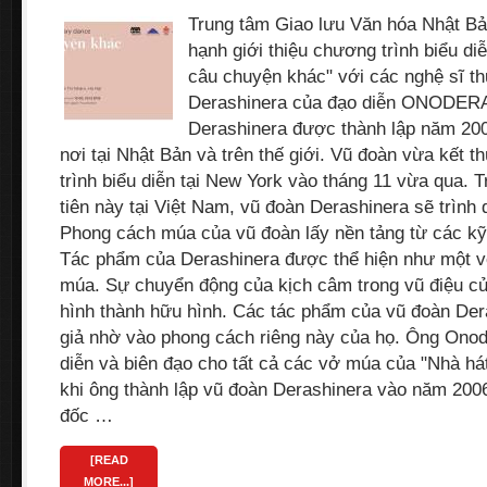
Trung tâm Giao lưu Văn hóa Nhật Bả
hạnh giới thiệu chương trình biểu d
câu chuyện khác" với các nghệ sĩ t
Derashinera của đạo diễn ONODERA
Derashinera được thành lập năm 2006
nơi tại Nhật Bản và trên thế giới. Vũ đoàn vừa kết 
trình biểu diễn tại New York vào tháng 11 vừa qua. T
tiên này tại Việt Nam, vũ đoàn Derashinera sẽ trình
Phong cách múa của vũ đoàn lấy nền tảng từ các kỹ
Tác phẩm của Derashinera được thể hiện như một v
múa. Sự chuyển động của kịch câm trong vũ điệu củ
hình thành hữu hình. Các tác phẩm của vũ đoàn Der
giả nhờ vào phong cách riêng này của họ. Ông Onod
diễn và biên đạo cho tất cả các vở múa của "Nhà h
khi ông thành lập vũ đoàn Derashinera vào năm 2006
đốc …
[READ
MORE...]