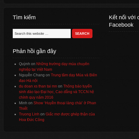
Tìm kiếm
Kết nối với 
Facebook
Phản hồi gần đây
Quỳnh
on
Những trường dạy múa chuyên
nghiệp tại Việt Nam
Nguyễn Chang
on
Trung tâm dạy Múa và Biên
đạo Hà nội
du doan xs than tai mn
on
Thông báo tuyển
sinh đào tạo Đại học, Cao đẳng và TCCN hệ
chính quy năm 2016
Minh
on
Show ‘Huyền thoại làng chài’ ở Phan
Thiết
Truong Linh
on
Giấc mơ được ghép thận của
Hoa Đức Công