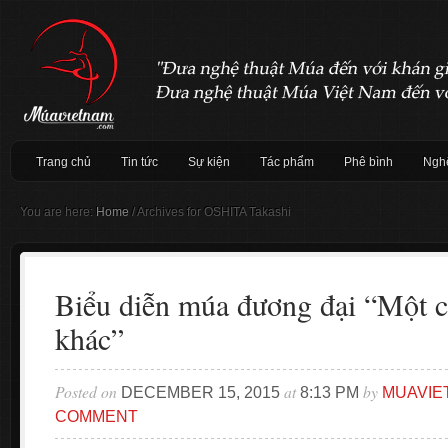
Trang chủ
Tin tức
Sự kiện
Tác phẩm
Phê bình
Nghệ
You are here:
Home
/
Archives for OSHITA Takashi
Biểu diễn múa đương đại “Một 
khác”
Posted on
at
by
DECEMBER 15, 2015
8:13 PM
MUAVIE
COMMENT