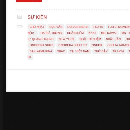
SỰ KIỆN
CHỦ NHẬT
CỤC VĂN
DERASHINERA
FUJITA
FUJITA MOMOK
NỘI）
HAI BÀ TRƯNG
HOÀN KIẾM
KAAT
MR. KAWAI
MS. 
27 QUANG TRUNG
NEW YORK
NGÔ THÌ NHẬM
NHẬT BẢN
OB
ONODERA SHUJI
ONODERA SHUJI TR
OSHITA
OSHITA TAKASH
SAKIYAMA RINA
SPAC
TẠI VIỆT NAM
THỨ BẢY
TP HCM
ĐT