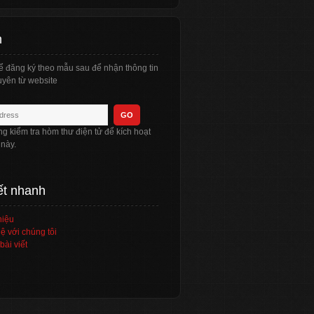
n
ể đăng ký theo mẫu sau để nhận thông tin
yên từ website
òng kiểm tra hòm thư điện tử để kích hoạt
 này.
ết nhanh
hiệu
ệ với chúng tôi
bài viết