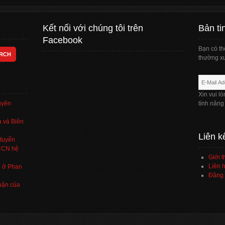
Kết nối với chúng tôi trên
Bản ti
Facebook
Bạn có th
thường xu
Xin vui l
uyên
tính năng
 và Biên
Liên k
tuyển
TCCN hệ
Giới t
Liên h
’ ở Phan
Đăng 
hận của