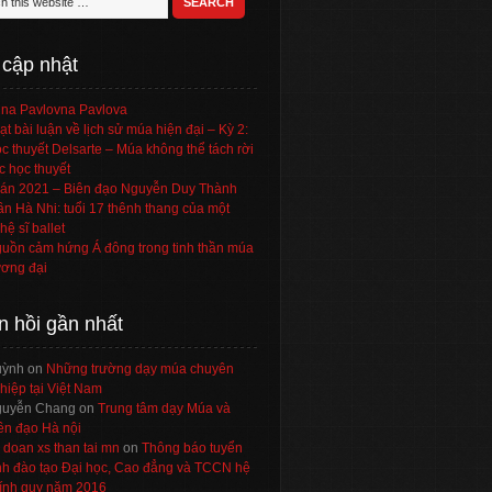
 cập nhật
na Pavlovna Pavlova
ạt bài luận về lịch sử múa hiện đại – Kỳ 2:
c thuyết Delsarte – Múa không thể tách rời
c học thuyết
án 2021 – Biên đạo Nguyễn Duy Thành
ần Hà Nhi: tuổi 17 thênh thang của một
hệ sĩ ballet
uồn cảm hứng Á đông trong tinh thần múa
ơng đại
n hồi gần nhất
uỳnh
on
Những trường dạy múa chuyên
hiệp tại Việt Nam
uyễn Chang
on
Trung tâm dạy Múa và
ên đạo Hà nội
 doan xs than tai mn
on
Thông báo tuyển
nh đào tạo Đại học, Cao đẳng và TCCN hệ
ính quy năm 2016