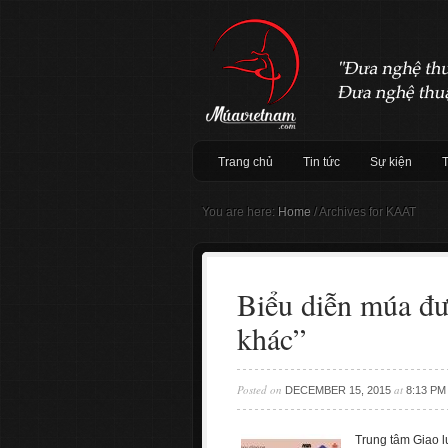
Trang chủ
Tin tức
Sự kiện
You are here:
Home
/
Archives for KAAT
Biểu diễn múa đư
khác”
Posted on
at
DECEMBER 15, 2015
8:13 PM
Trung tâm Giao l