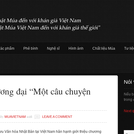
Tác phẩm
Phê bình
Nghệ sĩ
Hình ảnh
Chất liệu Múa
Tư liệ
Nói
ơng đại “Một câu chuyện
Nếu b
trong 
Next 
by
with
MUAVIETNAM
LEAVE A COMMENT
ưu Văn hóa Nhật Bản tại Việt Nam hân hạnh giới thiệu chương