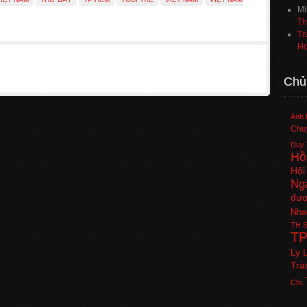
Mi
Th
Tr
Ho
Chủ
Anh 
Chuy
Duy 
Hồ
Hội
Ng
đươ
Nhạ
TH
S
T
Ly 
Trà
Chi.