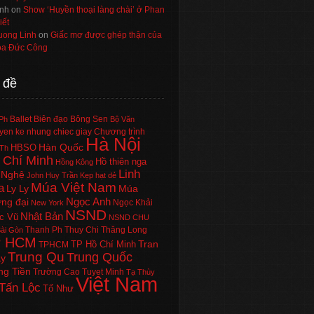
nh
on
Show ‘Huyền thoại làng chài’ ở Phan
iết
uong Linh
on
Giấc mơ được ghép thận của
a Đức Công
 đề
Ballet
Biên đạo
Bông Sen
Ph
Bộ Văn
en ke nhung chiec giay
Chương trình
Hà Nội
Hàn Quốc
HBSO
Th
 Chí Minh
Hồ thiên nga
Hồng Kông
Linh
 Nghệ
John Huy Trần
Kẹp hạt dẻ
Múa Việt Nam
a
Ly Ly
Múa
Ngọc Anh
ng đại
Ngọc Khải
New York
NSND
Nhật Bản
c Vũ
NSND CHU
Thanh Ph
Thuy Chi
Thăng Long
ài Gòn
P HCM
Tran
TP Hồ Chí Minh
TPHCM
Trung Qu
Trung Quốc
Ly
ng Tiền
Trường Cao
Tuyet Minh
Tạ Thùy
Việt Nam
Tấn Lộc
Tố Như