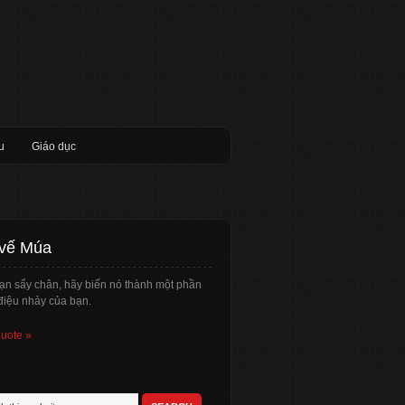
u
Giáo dục
 vế Múa
ạn sẩy chân, hãy biến nó thành một phần
điệu nhảy của bạn.
quote »