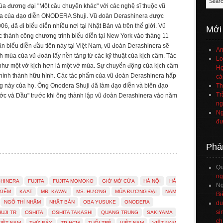
múa đương đại "Một câu chuyện khác" với các nghệ sĩ thuộc vũ
a của đạo diễn ONODERA Shuji. Vũ đoàn Derashinera được
6, đã đi biểu diễn nhiều nơi tại Nhật Bản và trên thế giới. Vũ
Mới
c thành công chương trình biểu diễn tại New York vào tháng 11
ần biểu diễn đầu tiên này tại Việt Nam, vũ đoàn Derashinera sẽ
An
h múa của vũ đoàn lấy nền tảng từ các kỹ thuật của kịch câm. Tác
Lo
như một vở kịch hơn là một vở múa. Sự chuyển động của kịch câm
Họ
ô hình thành hữu hình. Các tác phẩm của vũ đoàn Derashinera hấp
cá
g này của họ. Ông Onodera Shuji đã làm đạo diễn và biên đạo
Th
Tr
uớc và Dầu" trước khi ông thành lập vũ đoàn Derashinera vào năm
ng
Ng
đư
Phả
Q
ng
HINERA
FUJITA
FUJITA MOMOKO
GIỜ MỞ CỬA
HÀ NỘI
HÀ
Ng
KIẾM
KAAT
MR. KAWAI
MS. HƯƠNG
MÚA ĐƯƠNG ĐẠI
NAM
Bi
NGÔ THÌ NHẬM
NHẬT BẢN
OBA YUSUKE
ONODERA
du
si
UJI TR
OSHITA
OSHITA TAKASHI
QUANG TRUNG
SAKIYAMA
ch
VIỆT NAM
THỨ BẢY
TP HCM
TUỔI TRẺ
VIỆT NAM
VIỆT NAM