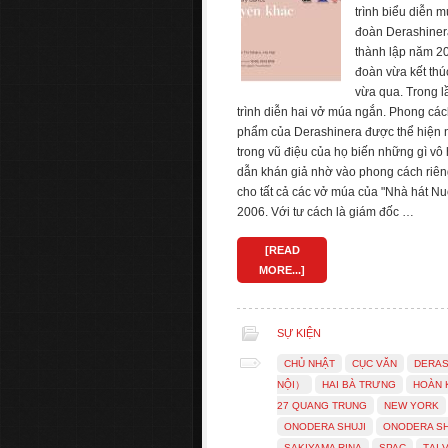
trình biểu diễn 
đoàn Derashiner
thành lập năm 200
đoàn vừa kết thú
vừa qua. Trong l
trình diễn hai vở múa ngắn. Phong các
phẩm của Derashinera được thể hiện 
trong vũ điệu của họ biến những gì v
dẫn khán giả nhờ vào phong cách riên
cho tất cả các vở múa của "Nhà hát N
2006. Với tư cách là giám đốc …
[READ
MORE...]
SỰ KIỆN
CHỦ NHẬT
CỤC VĂN
DERAS
NỘI）
HAI BÀ TRƯNG
HOÀN 
27 QUANG TRUNG
NEW YORK
ONODERA SHUJI
ONODERA SH
SAKIYAMA RINA
SPAC
TẠI 