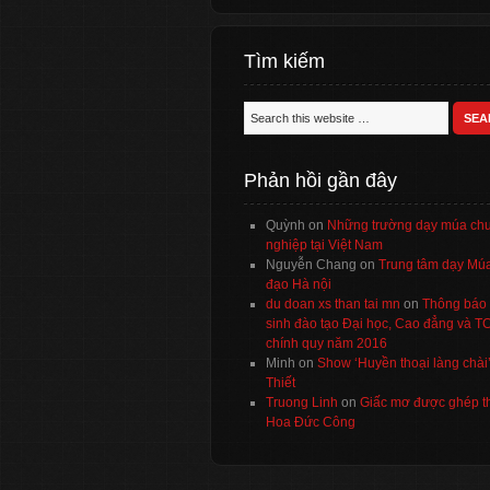
Tìm kiếm
Phản hồi gần đây
Quỳnh
on
Những trường dạy múa ch
nghiệp tại Việt Nam
Nguyễn Chang
on
Trung tâm dạy Múa
đạo Hà nội
du doan xs than tai mn
on
Thông báo 
sinh đào tạo Đại học, Cao đẳng và 
chính quy năm 2016
Minh
on
Show ‘Huyền thoại làng chài
Thiết
Truong Linh
on
Giấc mơ được ghép t
Hoa Đức Công