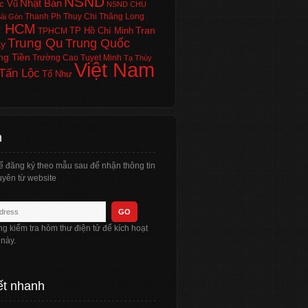
NSND
Nhật Bản
c Vũ
NSND CHU
Thanh Ph
Thuy Chi
Thăng Long
ài Gòn
P HCM
Tran
TP Hồ Chí Minh
TPHCM
Trung Qu
Trung Quốc
Ly
ng Tiền
Trường Cao
Tuyet Minh
Tạ Thùy
Việt Nam
Tấn Lộc
Tố Như
n
ể đăng ký theo mẫu sau để nhận thông tin
yên từ website
òng kiểm tra hòm thư điện tử để kích hoạt
 này.
ết nhanh