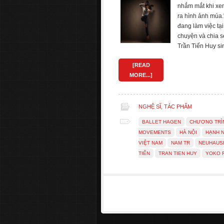
nhắm mắt khi xem
ra hình ảnh múa.
đang làm việc tại
chuyện và chia 
Trần Tiến Huy si
[READ
MORE...]
NGHỆ SĨ
,
TÁC PHẨM
BALLET HAGEN
CHƯƠNG TRÌ
MOVEMENTS
HÀ NỘI
HẠNH 
VIỆT NAM
NAM TR
NEUHAUS
TIẾN
TRAN TIEN HUY
YOKO 