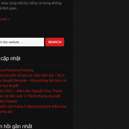
ó múa cùng một lúc sống cả trong không
à thời gian.
quote »
 cập nhật
na Pavlovna Pavlova
ạt bài luận về lịch sử múa hiện đại – Kỳ 2:
c thuyết Delsarte – Múa không thể tách rời
c học thuyết
án 2021 – Biên đạo Nguyễn Duy Thành
ần Hà Nhi: tuổi 17 thênh thang của một
hệ sĩ ballet
uồn cảm hứng Á đông trong tinh thần múa
ơng đại
n hồi gần nhất