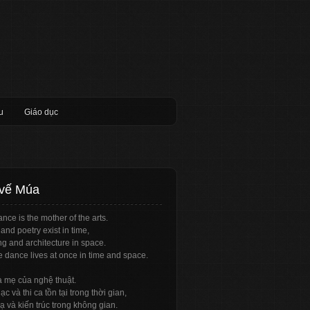
u
Giáo dục
 vế Múa
nce is the mother of the arts.
and poetry exist in time,
ng and architecture in space.
e dance lives at once in time and space.
à mẹ của nghệ thuật.
c và thi ca tồn tại trong thời gian,
ạ và kiến trúc trong không gian.