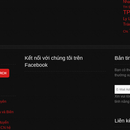
Nhạ
TH
S
T
Ly 
Trà
Chi.
Kết nối với chúng tôi trên
Bản ti
Facebook
Bạn có th
thường xu
Xin vui l
uyên
tính năng
 và Biên
Liên k
tuyển
TCCN hệ