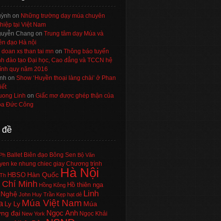
uỳnh
on
Những trường dạy múa chuyên
hiệp tại Việt Nam
uyễn Chang
on
Trung tâm dạy Múa và
ên đạo Hà nội
 doan xs than tai mn
on
Thông báo tuyển
nh đào tạo Đại học, Cao đẳng và TCCN hệ
ính quy năm 2016
nh
on
Show ‘Huyền thoại làng chài’ ở Phan
iết
uong Linh
on
Giấc mơ được ghép thận của
a Đức Công
 đề
Ballet
Biên đạo
Bông Sen
Ph
Bộ Văn
en ke nhung chiec giay
Chương trình
Hà Nội
Hàn Quốc
HBSO
Th
 Chí Minh
Hồ thiên nga
Hồng Kông
Linh
 Nghệ
John Huy Trần
Kẹp hạt dẻ
Múa Việt Nam
a
Ly Ly
Múa
Ngọc Anh
ng đại
Ngọc Khải
New York