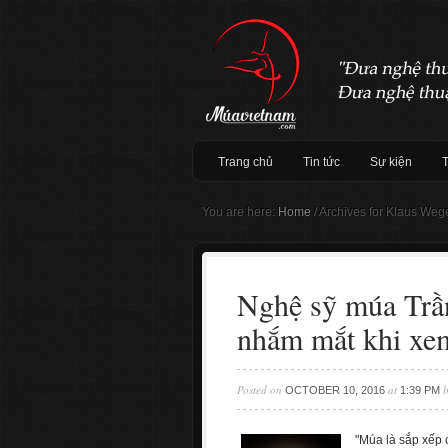
Trang chủ
Tin tức
Sự kiện
You are here:
Home
/
Archives for Klaus Weg
Nghệ sỹ múa Trầ
nhắm mắt khi xe
Posted on
at
OCTOBER 10, 2016
1:39 PM
"Múa là sắp xếp 