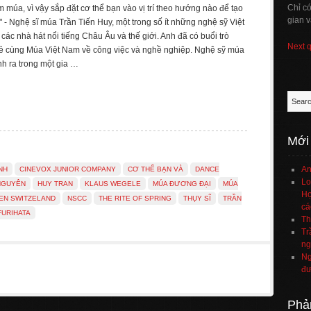
Chỉ c
 múa, vì vậy sắp đặt cơ thể bạn vào vị trí theo hướng nào để tạo
gian v
" - Nghệ sĩ múa Trần Tiến Huy, một trong số ít những nghệ sỹ Việt
 các nhà hát nổi tiếng Châu Âu và thế giới. Anh đã có buổi trò
Next 
sẻ cùng Múa Việt Nam về công việc và nghề nghiệp. Nghệ sỹ múa
nh ra trong một gia …
Mới
An
NH
CINEVOX JUNIOR COMPANY
CƠ THỂ BẠN VÀ
DANCE
Lo
NGUYÊN
HUY TRAN
KLAUS WEGELE
MÚA ĐƯƠNG ĐẠI
MÚA
Họ
EN SWITZELAND
NSCC
THE RITE OF SPRING
THỤY SĨ
TRẦN
cá
FURIHATA
Th
Tr
ng
Ng
đư
Phả