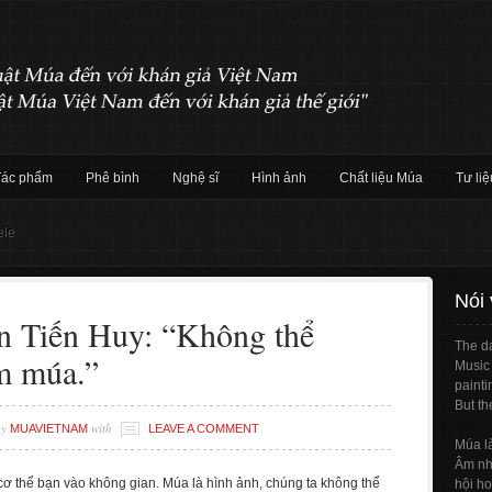
Tác phẩm
Phê bình
Nghệ sĩ
Hình ảnh
Chất liệu Múa
Tư liệ
ele
Nói
n Tiến Huy: “Không thể
The da
m múa.”
Music 
painti
But th
by
with
MUAVIETNAM
LEAVE A COMMENT
Múa l
Âm nhạ
cơ thể bạn vào không gian. Múa là hình ảnh, chúng ta không thể
hội ho