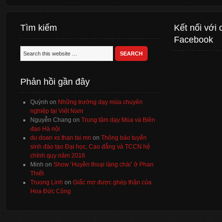
Tìm kiếm
Kết nối với 
Facebook
Phản hồi gần đây
Quỳnh
on
Những trường dạy múa chuyên
nghiệp tại Việt Nam
Nguyễn Chang
on
Trung tâm dạy Múa và Biên
đạo Hà nội
du doan xs than tai mn
on
Thông báo tuyển
sinh đào tạo Đại học, Cao đẳng và TCCN hệ
chính quy năm 2016
Minh
on
Show ‘Huyền thoại làng chài’ ở Phan
Thiết
Truong Linh
on
Giấc mơ được ghép thận của
Hoa Đức Công