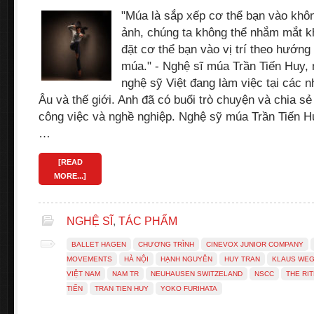
"Múa là sắp xếp cơ thể bạn vào khôn
ảnh, chúng ta không thể nhắm mắt k
đặt cơ thể bạn vào vị trí theo hướng
múa." - Nghệ sĩ múa Trần Tiến Huy, 
nghệ sỹ Việt đang làm việc tại các n
Âu và thế giới. Anh đã có buổi trò chuyện và chia 
công việc và nghề nghiệp. Nghệ sỹ múa Trần Tiến Hu
…
[READ
MORE...]
NGHỆ SĨ
,
TÁC PHẨM
BALLET HAGEN
CHƯƠNG TRÌNH
CINEVOX JUNIOR COMPANY
MOVEMENTS
HÀ NỘI
HẠNH NGUYÊN
HUY TRAN
KLAUS WE
VIỆT NAM
NAM TR
NEUHAUSEN SWITZELAND
NSCC
THE RI
TIẾN
TRAN TIEN HUY
YOKO FURIHATA