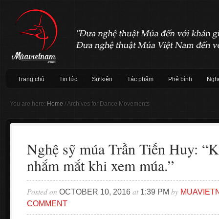
Trang chủ
Tin tức
Sự kiện
Tác phẩm
Phê bình
Nghệ
You are here:
Home
/
Archives for Dance Movements
Nghệ sỹ múa Trần Tiến Huy: “K
nhắm mắt khi xem múa.”
Posted on
at
by
OCTOBER 10, 2016
1:39 PM
MUAVIET
COMMENT