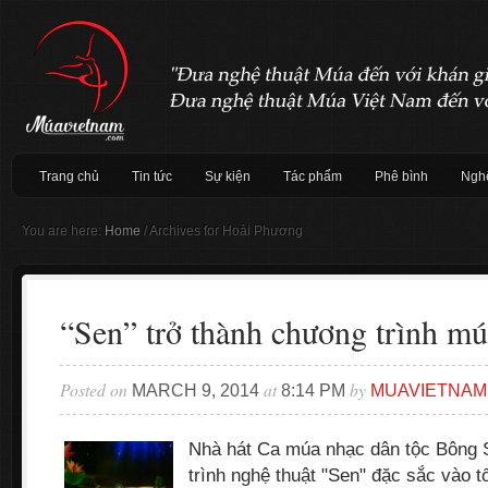
Trang chủ
Tin tức
Sự kiện
Tác phẩm
Phê bình
Nghệ
You are here:
Home
/
Archives for Hoài Phương
“Sen” trở thành chương trình mú
Posted on
at
by
MARCH 9, 2014
8:14 PM
MUAVIETNAM
Nhà hát Ca múa nhạc dân tộc Bông 
trình nghệ thuật "Sen" đặc sắc vào t