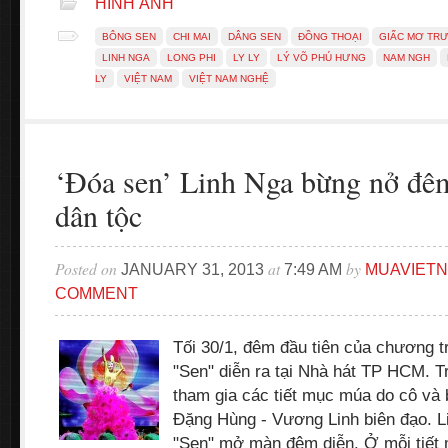
HÌNH ẢNH
BÔNG SEN
CHI MAI
DÂNG SEN
ĐỒNG THOẠI
GIẤC MƠ TR
LINH NGA
LONG PHI
LY LY
LÝ VÕ PHÚ HƯNG
NAM NGH
LY
VIỆT NAM
VIỆT NAM NGHỆ
‘Đóa sen’ Linh Nga bừng nở đêm
dân tộc
Posted on
at
by
JANUARY 31, 2013
7:49 AM
MUAVIET
COMMENT
Tối 30/1, đêm đầu tiên của chương tr
"Sen" diễn ra tại Nhà hát TP HCM. 
tham gia các tiết mục múa do cô v
Đặng Hùng - Vương Linh biên đạo. Li
"Sen" mở màn đêm diễn. Ở mỗi tiết 