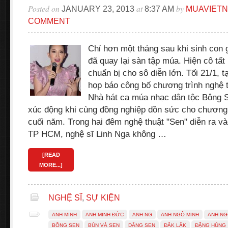
Posted on
at
by
JANUARY 23, 2013
8:37 AM
MUAVIET
COMMENT
Chỉ hơn một tháng sau khi sinh con g
đã quay lại sàn tập múa. Hiện cô tất
chuẩn bị cho sô diễn lớn. Tối 21/1, 
họp báo công bố chương trình nghệ t
Nhà hát ca múa nhạc dân tộc Bông S
xúc động khi cùng đồng nghiệp dồn sức cho chương t
cuối năm. Trong hai đêm nghệ thuật "Sen" diễn ra và
TP HCM, nghệ sĩ Linh Nga không …
[READ
MORE...]
NGHỆ SĨ
,
SỰ KIỆN
ANH MINH
ANH MINH ĐỨC
ANH NG
ANH NGÔ MINH
ANH NG
BÔNG SEN
BÙN VÀ SEN
DÂNG SEN
ĐẮK LẮK
ĐẶNG HÙNG