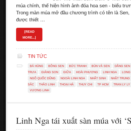
múa chính, thể hiện hình ảnh đóa hoa sen - biểu trư
Trong màn múa mở đầu chương trình có tên là Sen, 
được thiết …
[READ
MORE...]
TIN TỨC
BÁ HÙNG
BÔNG SEN
BỨC TRANH
BÙN VÀ SEN
DÂNG SEN
TRƯA
GIÁNG SON
GIỮA
HOÀI PHƯƠNG
LINH NGA
LONG 
NGÔ QUỐC DŨNG
NGOÀI LINH NGA
NHẤT SINH
NHẬT TRUNG
SẮC
THẢO LINH
THOẠI HÀ
THUY CHI
TP HCM
TRAN LY LY
VƯƠNG LINH
Linh Nga tái xuất sàn múa với ‘