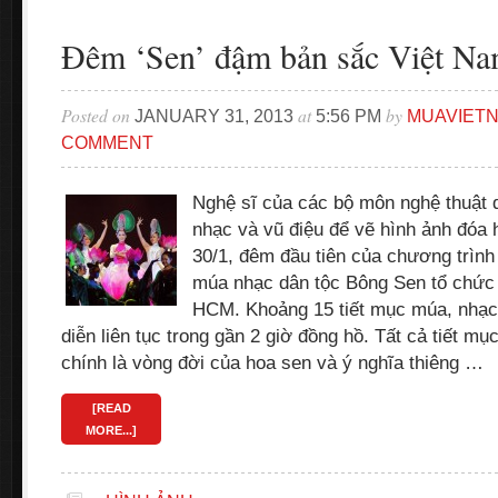
Đêm ‘Sen’ đậm bản sắc Việt N
Posted on
at
by
JANUARY 31, 2013
5:56 PM
MUAVIET
COMMENT
Nghệ sĩ của các bộ môn nghệ thuật 
nhạc và vũ điệu để vẽ hình ảnh đóa 
30/1, đêm đầu tiên của chương trình
múa nhạc dân tộc Bông Sen tổ chức d
HCM. Khoảng 15 tiết mục múa, nhạc
diễn liên tục trong gần 2 giờ đồng hồ. Tất cả tiết m
chính là vòng đời của hoa sen và ý nghĩa thiêng …
[READ
MORE...]