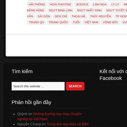
HẢI PHÒNG
HOÀI PHƯƠNG
JESSICA
LINH NGA
LY LY
M
ĐẶNG HÙNG
NSƯT ĐINH LINH
NSƯT NHẤT SINH
NSƯT TUYẾT 
VÂN
SÀI GÒN
SEN' CHỈ
THOẠI HÀ
THỦY NGUYỄN
TP HCM
TRUNG QU
TRUNG QUỐC
TUỔI
VIỆT NAM
VÒNG ĐỜI
VƯ
Tìm kiếm
Kết nối với 
Facebook
Phản hồi gần đây
Quỳnh
on
Những trường dạy múa chuyên
nghiệp tại Việt Nam
Nguyễn Chang
on
Trung tâm dạy Múa và Biên