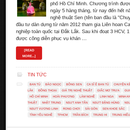
phố Hồ Chí Minh. Chương trình được
ngày 5 hàng tháng, từ nay đến hết 
nghệ thuật Sen (tên ban đầu là "Ch
đầu tư dàn dựng từ năm 2012 tham gia Liên hoan C
nghiệp toàn quốc tại Đắk Lắk. Sau khi đoạt 3 HCV, 
được công diễn phục vụ khán …
[READ
MORE...]
TIN TỨC
BAN TÚ
BẢO NGỌC
BÔNG SEN
CA SĨ Ê BAN TÚ
CHUYỆN KỂ
LẮK
ĐỒNG THOẠI
GIÁ TRỊ NGHỆ THUẬT
GIẤC MƠ TRƯA
GUI
HỒ CHÍ MINH
HOÀI PHƯƠNG
LÀM NGHỀ
LINH NGA
MINH A
THUẬT
NHẬT TRUNG
NSƯT ANH TẤN
NSƯT ĐẶNG HÙNG
NSƯ
NSƯT VƯƠNG LINH
RONG CHƠI
SÀI GÒN
SEN KHOE SẮC
TÌNH YÊU NGHỀ
TPHCM
TRẦN BÍCH
TRUNG HI
TRUNG HIẾU