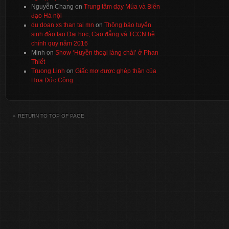
Nguyễn Chang
on
Trung tâm dạy Múa và Biên
đạo Hà nội
du doan xs than tai mn
on
Thông báo tuyển
sinh đào tạo Đại học, Cao đẳng và TCCN hệ
chính quy năm 2016
Minh
on
Show ‘Huyền thoại làng chài’ ở Phan
Thiết
Truong Linh
on
Giấc mơ được ghép thận của
Hoa Đức Công
RETURN TO TOP OF PAGE