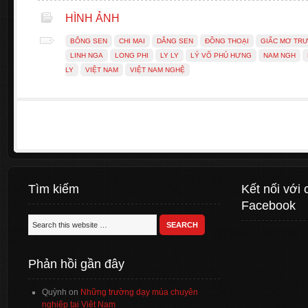
HÌNH ẢNH
BÔNG SEN
CHI MAI
DÂNG SEN
ĐỒNG THOẠI
GIẤC MƠ TR
LINH NGA
LONG PHI
LY LY
LÝ VÕ PHÚ HƯNG
NAM NGH
LY
VIỆT NAM
VIỆT NAM NGHỆ
Tìm kiếm
Kết nối với 
Facebook
Phản hồi gần đây
Quỳnh
on
Những trường dạy múa chuyên
nghiệp tại Việt Nam