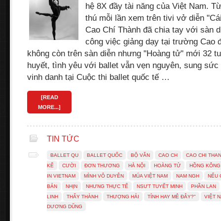
hệ 8X đầy tài năng của Việt Nam. Từ
thú mỗi lần xem trên tivi vở diễn "Cá
Cao Chí Thành đã chia tay với sàn 
công việc giảng dạy tại trường Cao
không còn trên sàn diễn nhưng "Hoàng tử" mới 32 t
huyết, tình yêu với ballet vẫn vẹn nguyên, sung sứ
vinh danh tại Cuộc thi ballet quốc tế …
[READ
MORE...]
TIN TỨC
BALLET QU
BALLET QUỐC
BỘ VĂN
CAO CH
CAO CHI THA
KỂ
CƯỜI
ĐƠN THƯƠNG
HÀ NỘI
HOÀNG TỬ
HỒNG KÔNG
IN VIETNAM
MÌNH VÔ DUYÊN
MÚA VIỆT NAM
NAM NGH
NẾU 
BẢN
NHỊN
NHƯNG THỰC TẾ
NSƯT TUYẾT MINH
PHẦN LAN
LINH
THẤY THÀNH
THƯỢNG HẢI
TỈNH HAY MÊ ĐÂY?"
VIỆT 
DƯƠNG DŨNG