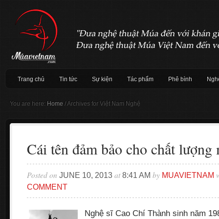
Trang chủ
Tin tức
Sự kiện
Tác phẩm
Phê bình
Nghệ
You are here:
Home
/
Archives for Việt Nam Nghệ
Cái tên đảm bảo cho chất lượng
Posted on
at
by
w
JUNE 10, 2013
8:41 AM
MUAVIETNAM
COMMENT
Nghệ sĩ Cao Chí Thành sinh năm 198