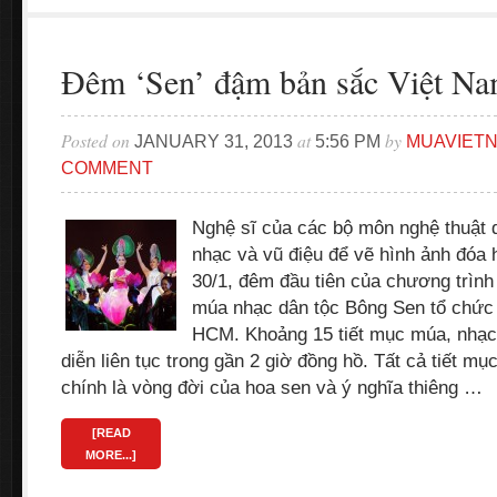
Đêm ‘Sen’ đậm bản sắc Việt N
Posted on
at
by
JANUARY 31, 2013
5:56 PM
MUAVIET
COMMENT
Nghệ sĩ của các bộ môn nghệ thuật 
nhạc và vũ điệu để vẽ hình ảnh đóa 
30/1, đêm đầu tiên của chương trình
múa nhạc dân tộc Bông Sen tổ chức d
HCM. Khoảng 15 tiết mục múa, nhạc
diễn liên tục trong gần 2 giờ đồng hồ. Tất cả tiết m
chính là vòng đời của hoa sen và ý nghĩa thiêng …
[READ
MORE...]