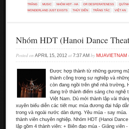
TRẮNG
MUSIC
NHÓM HDT - HA
OR DESPERATENESS
QUỲNH
WONDERLAND JUST EXISTS
THÚY DIÊN
TRĂNG TÁC
VIỆT AN
Nhóm HDT (Hanoi Dance Theat
Posted on
at
by
APRIL 15, 2012
7:37 AM
MUAVIETNAM
Được hợp thành từ những gương mặt
thành công trong sự nghiệp và nhữn
còn đang ngồi trên ghế nhà trường,
đang trở thành điểm sáng cho nghệ 
Việt Nam. Dù mới thành lập vài th
xuyên biểu diễn các tiết mục múa đương đại hấp dẫ
trong và ngoài nước dàn dựng. Yêu múa - say múa.
thành viên chuyên nghiệp. Nhóm HDT (Hanoi Dance
lập gồm 4 thành viên: + Biên đạo múa - Giảng viên 