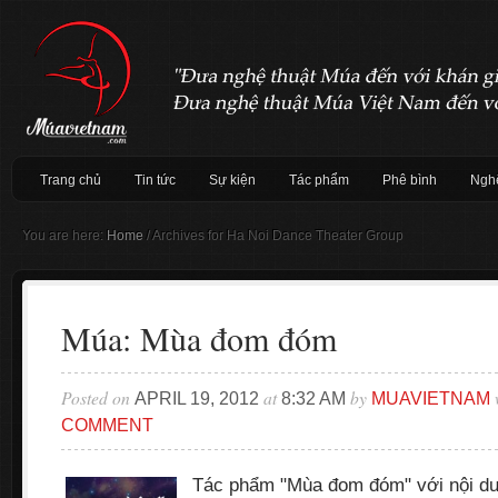
Trang chủ
Tin tức
Sự kiện
Tác phẩm
Phê bình
Nghệ
You are here:
Home
/
Archives for Ha Noi Dance Theater Group
Múa: Mùa đom đóm
Posted on
at
by
APRIL 19, 2012
8:32 AM
MUAVIETNAM
COMMENT
Tác phẩm "Mùa đom đóm" với nội du