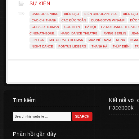
SỰ KIỆN
BAMBOO SPRING
BIÊN ĐẠO
BIÊN ĐẠO JEAN PAUL
BIÊN ĐẠO
CAO CHI THANH
CAO ĐỨC TOÀN
DUONGDTVN WINAMP
ĐỨC 
GERALD HERMAN
GÓC NHÌN
HÀ NỘI
HA NOI DANCE THEATE
CINEMATHEQUE.
HANOI DANCE THEATRE
IRVING BERLIN
JEAN
LINH CK
MR. GERALD HERMAN
MÚA VIỆT NAM
NGND
NGND
NIGHT DANCE
PONTUS LIDBERG
THANH HÀ
THÚY DIÊN
T
Tìm kiếm
Kết nối với 
Facebook
Phản hồi gần đây