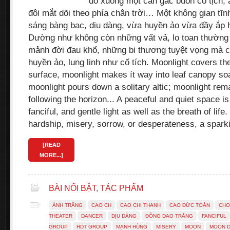
đổ xuống một căn gác buồn cô tịch, á
đôi mắt dõi theo phía chân trời… Một không gian tĩn
sáng bàng bạc, dịu dàng, vừa huyền ảo vừa đầy ắp 
Dường như không còn những vất vả, lo toan thường
mảnh đời đau khổ, những bi thương tuyệt vọng mà ch
huyền ảo, lung linh như cổ tích. Moonlight covers th
surface, moonlight makes ít way into leaf canopy so
moonlight pours down a solitary altic; moonlight rem
following the horizon... A peaceful and quiet space is f
fanciful, and gentle light as well as the breath of life
hardship, misery, sorrow, or desperateness, a spar
[READ
MORE...]
BÀI NỔI BẬT
,
TÁC PHẨM
ÁNH TRĂNG
CAO CH
CAO CHI THANH
CAO ĐỨC TOÀN
CHO
THEATER
DANCER
DỊU DÀNG
ĐỒNG DAO TRĂNG
FANCIFUL
GROUP
HDT GROUP
MẠNH HÙNG
MISERY
MOON
MOON 