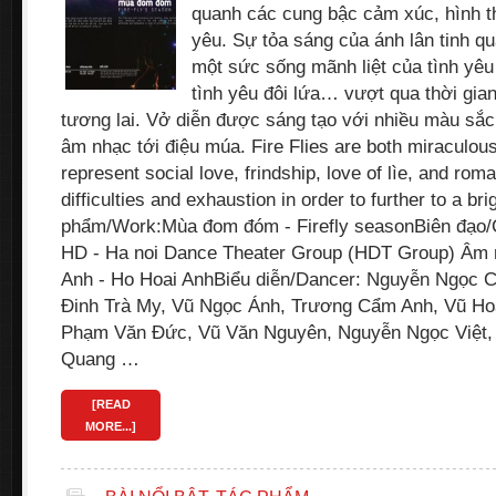
quanh các cung bậc cảm xúc, hình t
yêu. Sự tỏa sáng của ánh lân tinh q
một sức sống mãnh liệt của tình yêu 
tình yêu đôi lứa… vượt qua thời gian
tương lai. Vở diễn được sáng tạo với nhiều màu sắc 
âm nhạc tới điệu múa. Fire Flies are both miraculous 
represent social love, frindship, love of lìe, and ro
difficulties and exhaustion in order to further to a bri
phẩm/Work:Mùa đom đóm - Firefly seasonBiên đạo
HD - Ha noi Dance Theater Group (HDT Group) Âm 
Anh - Ho Hoai AnhBiểu diễn/Dancer: Nguyễn Ngọc 
Đinh Trà My, Vũ Ngọc Ánh, Trương Cẩm Anh, Vũ Hoà
Phạm Văn Đức, Vũ Văn Nguyên, Nguyễn Ngọc Việt,
Quang …
[READ
MORE...]