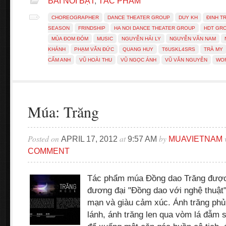
BÀI NỔI BẬT
,
TÁC PHẨM
CHOREOGRAPHER
DANCE THEATER GROUP
DUY KH
ĐINH T
SEASON
FRINDSHIP
HA NOI DANCE THEATER GROUP
HDT GR
MÙA ĐOM ĐÓM
MUSIC
NGUYỄN HẢI LY
NGUYỄN VĂN NAM
KHÁNH
PHẠM VĂN ĐỨC
QUANG HUY
T6USKL4SRS
TRÀ MY
CẨM ANH
VŨ HOÀI THU
VŨ NGỌC ÁNH
VŨ VĂN NGUYÊN
WO
Múa: Trăng
Posted on
at
by
APRIL 17, 2012
9:57 AM
MUAVIETNAM
COMMENT
Tác phẩm múa Đồng dao Trăng được 
đương đại "Đồng dao với nghệ thuật"
mạn và giàu cảm xúc. Ánh trăng phủ
lánh, ánh trăng len qua vòm lá đẫm