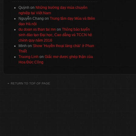
Quỳnh
on
Những trường dạy múa chuyên
nghiệp tại Việt Nam
Nguyễn Chang
on
Trung tâm dạy Múa và Biên
đạo Hà nội
du doan xs than tai mn
on
Thông báo tuyển
sinh đào tạo Đại học, Cao đẳng và TCCN hệ
chính quy năm 2016
Minh
on
Show ‘Huyền thoại làng chài’ ở Phan
Thiết
Truong Linh
on
Giấc mơ được ghép thận của
Hoa Đức Công
RETURN TO TOP OF PAGE