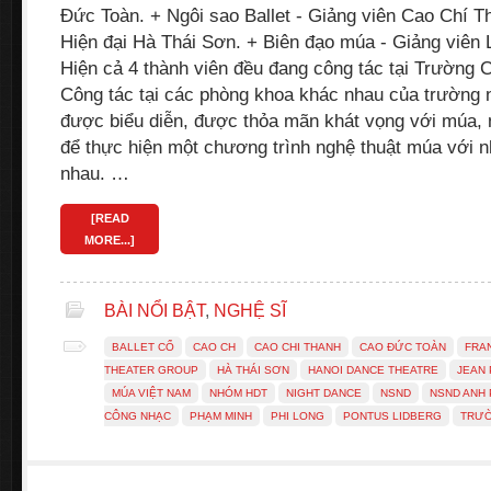
Đức Toàn. + Ngôi sao Ballet - Giảng viên Cao Chí T
Hiện đại Hà Thái Sơn. + Biên đạo múa - Giảng viên 
Hiện cả 4 thành viên đều đang công tác tại Trường
Công tác tại các phòng khoa khác nhau của trường
được biểu diễn, được thỏa mãn khát vọng với múa,
để thực hiện một chương trình nghệ thuật múa với n
nhau. …
[READ
MORE...]
BÀI NỔI BẬT
,
NGHỆ SĨ
BALLET CỔ
CAO CH
CAO CHI THANH
CAO ĐỨC TOÀN
FRA
THEATER GROUP
HÀ THÁI SƠN
HANOI DANCE THEATRE
JEAN 
MÚA VIỆT NAM
NHÓM HDT
NIGHT DANCE
NSND
NSND ANH 
CÔNG NHẠC
PHẠM MINH
PHI LONG
PONTUS LIDBERG
TRƯ