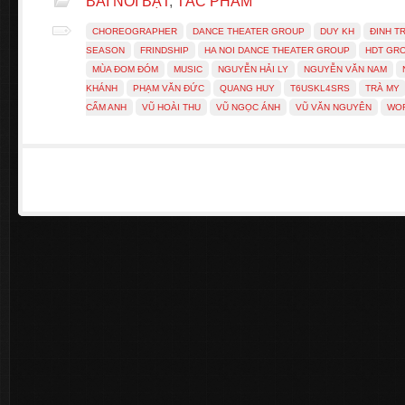
BÀI NỔI BẬT
,
TÁC PHẨM
CHOREOGRAPHER
DANCE THEATER GROUP
DUY KH
ĐINH T
SEASON
FRINDSHIP
HA NOI DANCE THEATER GROUP
HDT GR
MÙA ĐOM ĐÓM
MUSIC
NGUYỄN HẢI LY
NGUYỄN VĂN NAM
KHÁNH
PHẠM VĂN ĐỨC
QUANG HUY
T6USKL4SRS
TRÀ MY
CẨM ANH
VŨ HOÀI THU
VŨ NGỌC ÁNH
VŨ VĂN NGUYÊN
WO