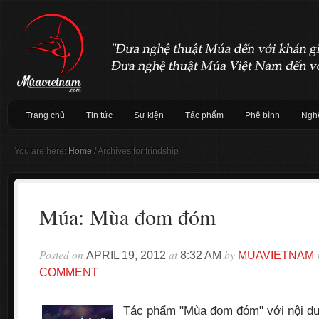
Trang chủ
Tin tức
Sự kiện
Tác phẩm
Phê bình
Nghệ
You are here:
Home
/
Archives for frindship
Múa: Mùa đom đóm
Posted on
at
by
APRIL 19, 2012
8:32 AM
MUAVIETNAM
COMMENT
Tác phẩm "Mùa đom đóm" với nội du