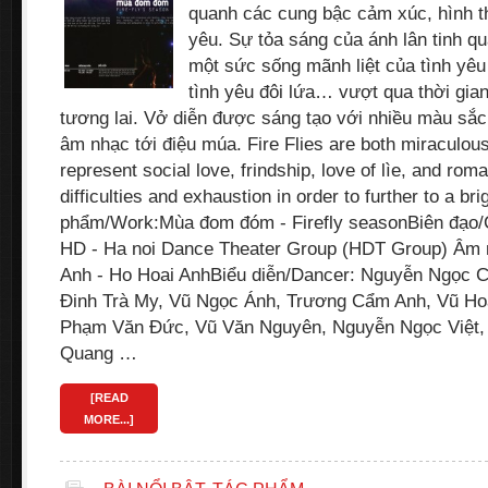
quanh các cung bậc cảm xúc, hình t
yêu. Sự tỏa sáng của ánh lân tinh q
một sức sống mãnh liệt của tình yêu 
tình yêu đôi lứa… vượt qua thời gian
tương lai. Vở diễn được sáng tạo với nhiều màu sắc 
âm nhạc tới điệu múa. Fire Flies are both miraculous 
represent social love, frindship, love of lìe, and ro
difficulties and exhaustion in order to further to a bri
phẩm/Work:Mùa đom đóm - Firefly seasonBiên đạo
HD - Ha noi Dance Theater Group (HDT Group) Âm 
Anh - Ho Hoai AnhBiểu diễn/Dancer: Nguyễn Ngọc 
Đinh Trà My, Vũ Ngọc Ánh, Trương Cẩm Anh, Vũ Hoà
Phạm Văn Đức, Vũ Văn Nguyên, Nguyễn Ngọc Việt,
Quang …
[READ
MORE...]