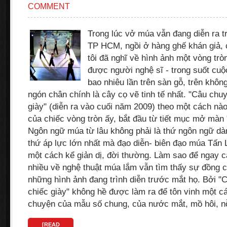
COMMENT
Trong lúc vở múa vẫn đang diễn ra t
TP HCM, ngồi ở hàng ghế khán giả,
tôi đã nghĩ về hình ảnh một vòng tr
được người nghệ sĩ - trong suốt cuộc
bao nhiêu lần trên sàn gỗ, trên kh
ngón chân chính là cây cọ vẽ tinh tế nhất. "Câu ch
giày" (diễn ra vào cuối năm 2009) theo một cách nào
của chiếc vòng tròn ấy, bắt đầu từ tiết mục mở mà
Ngôn ngữ múa từ lâu không phải là thứ ngôn ngữ dà
thứ áp lực lớn nhất mà đạo diễn- biên đạo múa Tấn 
một cách kể giản dị, đời thường. Làm sao để ngay 
nhiều về nghệ thuật múa lắm vẫn tìm thấy sự đồng 
những hình ảnh đang trình diễn trước mắt họ. Bởi 
chiếc giày" không hề được làm ra để tôn vinh một cá
chuyện của mẫu số chung, của nước mắt, mồ hôi, n
[READ