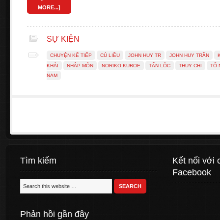
MORE...]
SỰ KIỆN
CHUYỆN KỂ TIẾP
CÚ LIỀU
JOHN HUY TR
JOHN HUY TRẦN
KHẢI
NHẬP MÔN
NORIKO KUROE
TẤN LỘC
THUY CHI
TỐ 
NAM
Tìm kiếm
Kết nối với 
Facebook
Phản hồi gần đây