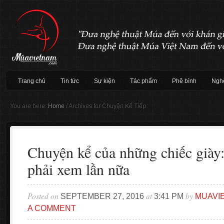
Trang chủ
Tin tức
Sự kiện
Tác phẩm
Phê bình
Nghệ
You are here:
Home
/
Archives for Chuyện Kể Tiếp
Chuyện kể của những chiếc giày:
phải xem lần nữa
Posted on
at
by
SEPTEMBER 27, 2016
3:41 PM
MUAVI
A COMMENT