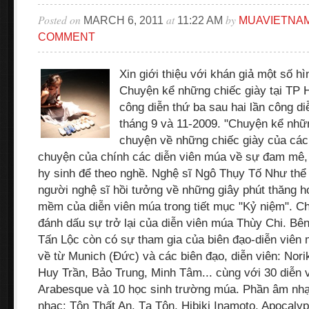
Posted on
at
by
MARCH 6, 2011
11:22 AM
MUAVIETNA
COMMENT
Xin giới thiệu với khán giả một số h
Chuyện kể những chiếc giày tại TP H
công diễn thứ ba sau hai lần công di
tháng 9 và 11-2009. "Chuyện kể nhữn
chuyện về những chiếc giày của các
chuyện của chính các diễn viên múa về sự đam mê,
hy sinh để theo nghề. Nghệ sĩ Ngô Thụy Tố Như thể 
người nghệ sĩ hồi tưởng về những giây phút thăng ho
mềm của diễn viên múa trong tiết mục "Kỷ niệm". Ch
đánh dấu sự trở lại của diễn viên múa Thùy Chi. Bê
Tấn Lộc còn có sự tham gia của biên đạo-diễn viên
về từ Munich (Đức) và các biên đạo, diễn viên: Nor
Huy Trần, Bảo Trung, Minh Tâm... cùng với 30 diễn 
Arabesque và 10 học sinh trường múa. Phần âm nhạ
nhạc: Tôn Thất An, Tạ Tôn, Hibiki Inamoto, Apocaly