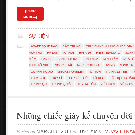
[READ
MORE...]
SỰ KIỆN
ARABESQUE ĐẠO
BẢO TRUNG
CHUYEN KE NHUNG CHIEC GIAY
MUA THU
HÀ LAN
HÀ NỘI
HẢI ANH
HIBIKI INAMOTO
JOHN 
NIỆM
LAN PH
LAN PHƯƠNG
LINH NGA
MINH TÂM
NGÃ RẼ
THỤY TỐ NHƯ
NGỌC KHẢI
NORIKO KUROE
NSND
NSND TẠ 
QUỲNH TRANG
SECRET GARDEN
TẠ TÔN
TÀI NĂNG TRẺ
T
THUY CHI
THỤY SĨ
THỤY SĨ… CÔ
TỐ NHƯ
TÔ THỊ THU HẰN
TRUNG QU
TRUNG QUỐC
TUY TẠ TÔN
VIỆT NAM
VŨ NGỌC
Những chiếc giày kể chuyện đời
Posted on
at
by
MARCH 6, 2011
10:25 AM
MUAVIETNA