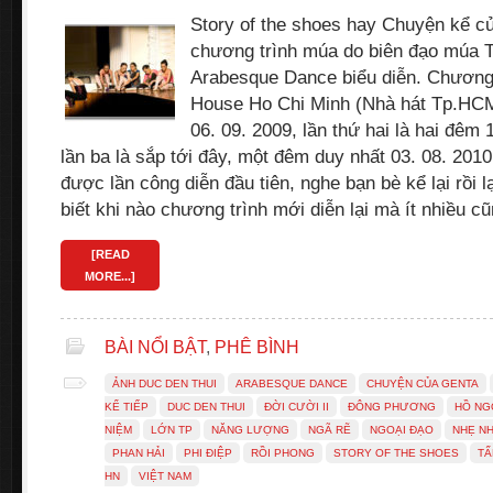
Story of the shoes hay Chuyện kể củ
chương trình múa do biên đạo múa 
Arabesque Dance biểu diễn. Chương 
House Ho Chi Minh (Nhà hát Tp.HCM)
06. 09. 2009, lần thứ hai là hai đêm 
lần ba là sắp tới đây, một đêm duy nhất 03. 08. 201
được lần công diễn đầu tiên, nghe bạn bè kể lại rồi 
biết khi nào chương trình mới diễn lại mà ít nhiều 
[READ
MORE...]
BÀI NỔI BẬT
,
PHÊ BÌNH
ẢNH DUC DEN THUI
ARABESQUE DANCE
CHUYỆN CỦA GENTA
KỂ TIẾP
DUC DEN THUI
ĐỜI CƯỜI II
ĐÔNG PHƯƠNG
HỒ NG
NIỆM
LỚN TP
NĂNG LƯỢNG
NGÃ RẼ
NGOẠI ĐẠO
NHẸ N
PHAN HẢI
PHI ĐIỆP
RỒI PHONG
STORY OF THE SHOES
TẤ
HN
VIỆT NAM