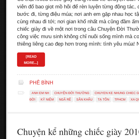
viên đổ bao giọt mồ hôi để rèn luyện từng động tác, 
bước đi, từng điệu múa; nơi anh em gặp nhau học tập
cùng nhau đi tới; nơi gian khổ nhất mà cũng đầm ấm 
chiếc giày đi về một nơi trong câu Chuyện Đời Thườ
công việc mưu sinh không chỉ nuôi sống mình mà co
thiêng liêng cao đẹp hơn trong mình: tình yêu múa!
[READ
MORE...]
PHÊ BÌNH
ANH EM NH
CHUYỆN ĐỜI THƯỜNG
CHUYEN KE NHUNG CHIEC G
ĐỜI
KỶ NIỆM
NGÃ RẼ
SÂN KHẤU
TẠ TÔN
TPHCM
XA Q
Chuyện kể những chiếc giày 201