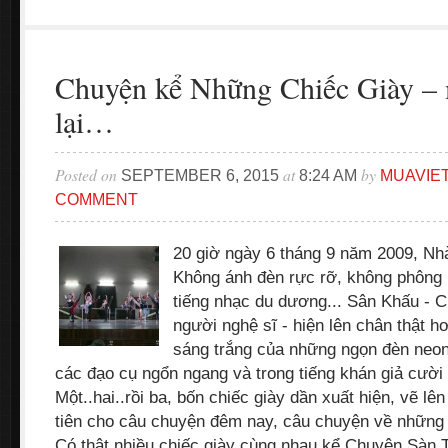
Chuyện kể Những Chiếc Giày – 
lại…
Posted on
at
by
SEPTEMBER 6, 2015
8:24 AM
MUAVIE
COMMENT
20 giờ ngày 6 tháng 9 năm 2009, N
Không ánh đèn rực rỡ, không phông 
tiếng nhạc du dương... Sân Khấu - C
người nghệ sĩ - hiện lên chân thật h
sáng trắng của những ngọn đèn neon
các đạo cụ ngổn ngang và trong tiếng khán giả cười n
Một..hai..rồi ba, bốn chiếc giày dần xuất hiện, vẽ l
tiên cho câu chuyện đêm nay, câu chuyện về những 
Có thật nhiều chiếc giày cùng nhau kể Chuyện Sàn 