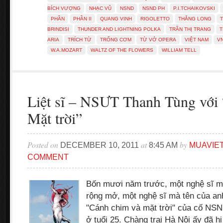
BÍCH VƯỢNG
NHẠC VŨ
NSND
NSND PH
P.I.TCHAIKOVSKI
PHẦN
PHẦN II
QUANG VINH
RIGOLETTO
THĂNG LONG
BRINDISI
THUNDER AND LIGHTNING POLKA
TRẦN THỊ TRANG
T
ARIA
TRÍCH TỪ
TRỐNG CƠM
TỪ VỞ OPERA
VIỆT NAM
V
W.A.MOZART
WALTZ OF THE FLOWERS
WILLIAM TELL
Liệt sĩ – NSƯT Thanh Tùng với
Mặt trời”
Posted on
at
by
DECEMBER 10, 2011
8:45 AM
MUAVIE
COMMENT
Bốn m­ươi năm tr­ước, một nghệ sĩ mú
rộng mở, một nghệ sĩ mà tên của an
"Cánh chim và mặt trời" của cố NSN
ở tuổi 25. Chàng trai Hà Nội ấy đã hi