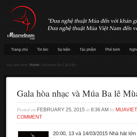
Trang chủ
Tin tức
Sự kiện
Tác phẩm
Phê bình
Nghệ
You are here:
Home
/
Archives for Cát Vận
Gala hòa nhạc và Múa Ba lê Mù
Posted on
at
by
FEBRUARY 25, 2015
8:36 AM
MUAVIE
COMMENT
20:00, 13 và 14/03/2015 Nhà hát lớn