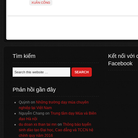
XUÂN CỐNG
Tìm kiếm
Kết nối với 
Facebook
Phản hồi gần đây
Quỳnh
on
Những trường dạy múa chuyên
nghiệp tại Việt Nam
Nguyễn Chang
on
Trung tâm dạy Múa và Biên
đạo Hà nội
du doan xs than tai mn
on
Thông báo tuyển
sinh đào tạo Đại học, Cao đẳng và TCCN hệ
chính quy năm 2016