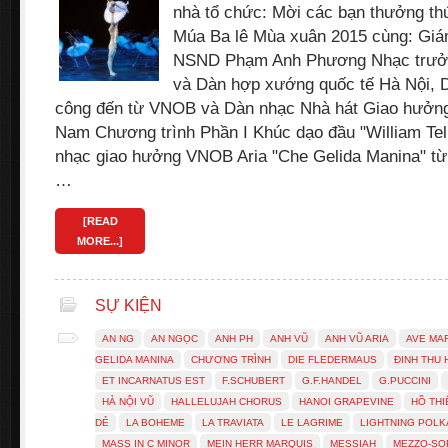
nhà tổ chức: Mời các bạn thưởng th
Múa Ba lê Mùa xuân 2015 cùng: Giá
NSND Phạm Anh Phương Nhạc trưởn
và Dàn hợp xướng quốc tế Hà Nội, 
công đến từ VNOB và Dàn nhạc Nhà hát Giao hưởng
Nam Chương trình Phần I Khúc dạo đầu "William Tell
nhạc giao hưởng VNOB Aria "Che Gelida Manina" t
…
[READ
MORE...]
SỰ KIỆN
AN NG
AN NGỌC
ANH PH
ANH VŨ
ANH VŨ ARIA
AVE MA
GELIDA MANINA
CHƯƠNG TRÌNH
DIE FLEDERMAUS
ĐINH THU
ET INCARNATUS EST
F.SCHUBERT
G.F.HANDEL
G.PUCCINI
HÀ NỘI VŨ
HALLELUJAH CHORUS
HANOI GRAPEVINE
HỒ THI
DẺ
LA BOHEME
LA TRAVIATA
LE LAGRIME
LIGHTNING POLK
MASS IN C MINOR
MEIN HERR MARQUIS
MESSIAH
MEZZO-SO