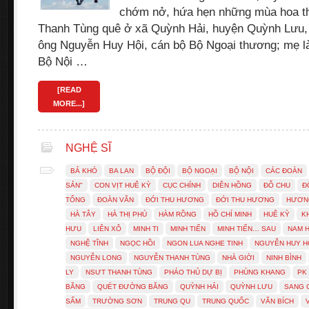
chớm nở, hứa hẹn những mùa hoa th
Thanh Tùng quê ở xã Quỳnh Hải, huyện Quỳnh L­ưu,
ông Nguyễn Huy Hội, cán bộ Bộ Ngoại th­ương; mẹ l
Bộ Nội …
[READ
MORE...]
NGHỆ SĨ
BẢ KHÓ
BA LAN
BỘ ĐỘI
BỘ NGOẠI
BỘ NỘI
CÁC ĐOÀN
SẢN"
CON VỊT HUÊ KỲ
CỤC CHÍNH
DIÊN HỒNG
ĐỖ CHU
Đ
TỔNG
ĐOÀN VĂN
ĐỚI THU H­ƯƠNG
ĐỚI THU HƯƠNG
H­ƯƠN
HÀ TÂY
HÀ THỊ PHÚ
HÀM RỒNG
HỒ CHÍ MINH
HUÊ KỲ
K
HƯ­U
LIÊN XÔ
MINH TI
MINH TIẾN
MINH TIẾN… SAU
NAM 
NGHỆ TĨNH
NGỌC HỒI
NGON LUA NGHE TINH
NGUYỄN HUY H
NGUYỄN LONG
NGUYỄN THANH TÙNG
NHÀ GIỜI
NINH BÌNH
LY
NSƯT THANH TÙNG
PHÁO THỦ DỰ BỊ
PHÙNG KHANG
PK 
BĂNG
QUÉT Đ­ƯỜNG BĂNG
QUỲNH HẢI
QUỲNH L­ƯU
SANG 
SẤM
TR­ƯỜNG SƠN
TRUNG QU
TRUNG QUỐC
VĂN BÍCH