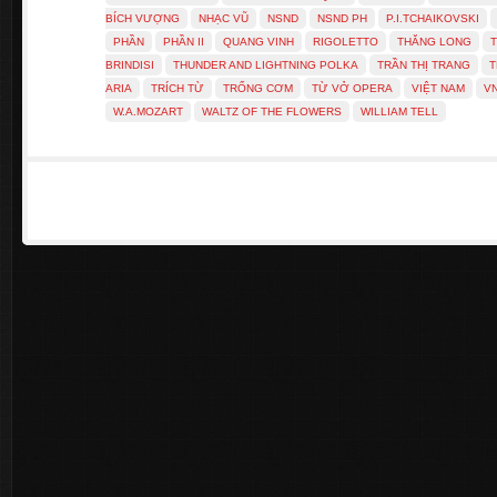
BÍCH VƯỢNG
NHẠC VŨ
NSND
NSND PH
P.I.TCHAIKOVSKI
PHẦN
PHẦN II
QUANG VINH
RIGOLETTO
THĂNG LONG
BRINDISI
THUNDER AND LIGHTNING POLKA
TRẦN THỊ TRANG
T
ARIA
TRÍCH TỪ
TRỐNG CƠM
TỪ VỞ OPERA
VIỆT NAM
V
W.A.MOZART
WALTZ OF THE FLOWERS
WILLIAM TELL