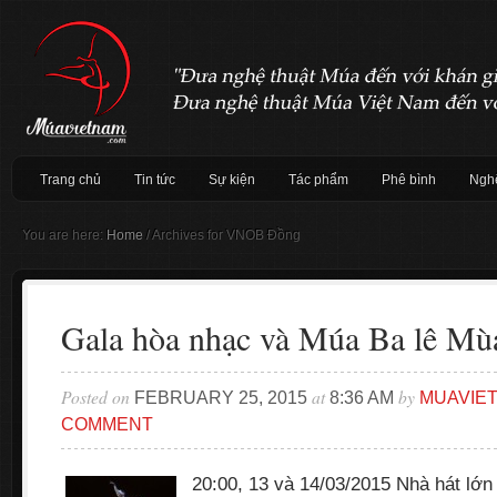
Trang chủ
Tin tức
Sự kiện
Tác phẩm
Phê bình
Nghệ
You are here:
Home
/
Archives for VNOB Đồng
Gala hòa nhạc và Múa Ba lê Mù
Posted on
at
by
FEBRUARY 25, 2015
8:36 AM
MUAVIE
COMMENT
20:00, 13 và 14/03/2015 Nhà hát lớn