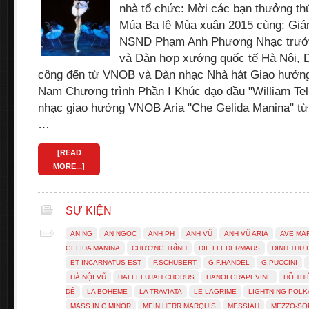
nhà tổ chức: Mời các bạn thưởng th
Múa Ba lê Mùa xuân 2015 cùng: Giá
NSND Phạm Anh Phương Nhạc trưởn
và Dàn hợp xướng quốc tế Hà Nội, 
công đến từ VNOB và Dàn nhạc Nhà hát Giao hưởng
Nam Chương trình Phần I Khúc dạo đầu "William Tell
nhạc giao hưởng VNOB Aria "Che Gelida Manina" t
…
[READ
MORE...]
SỰ KIỆN
AN NG
AN NGỌC
ANH PH
ANH VŨ
ANH VŨ ARIA
AVE MA
GELIDA MANINA
CHƯƠNG TRÌNH
DIE FLEDERMAUS
ĐINH THU
ET INCARNATUS EST
F.SCHUBERT
G.F.HANDEL
G.PUCCINI
HÀ NỘI VŨ
HALLELUJAH CHORUS
HANOI GRAPEVINE
HỒ THI
DẺ
LA BOHEME
LA TRAVIATA
LE LAGRIME
LIGHTNING POLK
MASS IN C MINOR
MEIN HERR MARQUIS
MESSIAH
MEZZO-SO