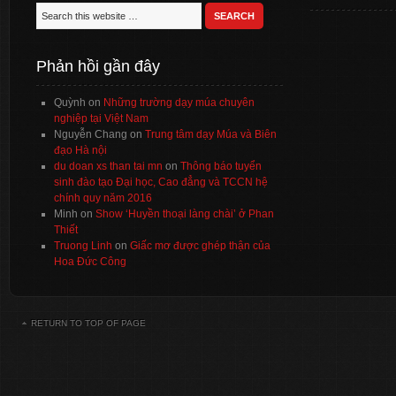
Phản hồi gần đây
Quỳnh
on
Những trường dạy múa chuyên
nghiệp tại Việt Nam
Nguyễn Chang
on
Trung tâm dạy Múa và Biên
đạo Hà nội
du doan xs than tai mn
on
Thông báo tuyển
sinh đào tạo Đại học, Cao đẳng và TCCN hệ
chính quy năm 2016
Minh
on
Show ‘Huyền thoại làng chài’ ở Phan
Thiết
Truong Linh
on
Giấc mơ được ghép thận của
Hoa Đức Công
RETURN TO TOP OF PAGE