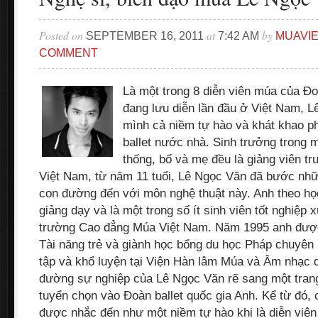
Posted on
at
by
SEPTEMBER 16, 2011
7:42 AM
MUAVI
COMMENT
Là một trong 8 diễn viên múa của Đo
đang lưu diễn lần đầu ở Việt Nam, 
mình cả niềm tự hào và khát khao ph
ballet nước nhà. Sinh trưởng trong m
thống, bố và mẹ đều là giảng viên 
Việt Nam, từ năm 11 tuổi, Lê Ngọc Văn đã bước nhữ
con đường đến với môn nghệ thuật này. Anh theo họ
giảng dạy và là một trong số ít sinh viên tốt nghiệp
trường Cao đẳng Múa Việt Nam. Năm 1995 anh được 
Tài năng trẻ và giành học bổng du học Pháp chuyê
tập và khổ luyện tại Viện Hàn lâm Múa và Âm nhạc 
đường sự nghiệp của Lê Ngọc Văn rẽ sang một tran
tuyển chọn vào Đoàn ballet quốc gia Anh. Kể từ đó, 
được nhắc đến như một niềm tự hào khi là diễn viê