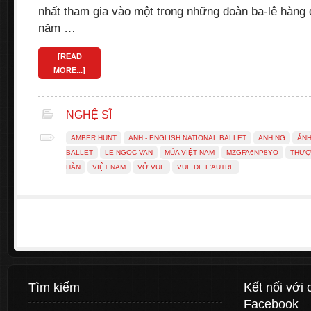
nhất tham gia vào một trong những đoàn ba-lê hàng 
năm …
[READ
MORE...]
NGHỆ SĨ
AMBER HUNT
ANH - ENGLISH NATIONAL BALLET
ANH NG
ÁN
BALLET
LE NGOC VAN
MÚA VIỆT NAM
MZGFA6NP8YO
THƯỢ
HÀN
VIỆT NAM
VỞ VUE
VUE DE L'AUTRE
Tìm kiếm
Kết nối với 
Facebook