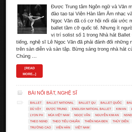
Được Trung tâm Ngôn ngữ và Văn m
đào tạo tại Viện Hàn lâm Âm nhạc v
Ngọc Văn đã có cơ hội nối dài ước m
ballet tầm cỡ quốc tế. Nhưng ít ngườ
vị trí solist số 1 trong Nhà hát Ball
tiếng, nghệ sĩ Lê Ngọc Văn đã phải đánh đổi những
trên sàn diễn và sàn tập. Bừng sáng trong nhà hát 
Chúng …
[READ
MORE...]
BÀI NỔI BẬT
,
NGHỆ SĨ
BALLET
BALLET NATIONAL
BALLET QU
BALLET QUỐC
BA
DÙ VẬY
ĐƯỢC TRUNG
ENGLISH NATIOAL BALLET
KIM AN
LYON PH
MÚA VIỆT NAM
NGỌC VĂN
NGUYỄN KIM AN
NSND
THEO NSND
THEO TIÊU CHUẨN
THIÊN NGA ĐEN
THÚY DIÊN
TRƯỜNG CAO
VIỆN HÀN
VIỆT NAM