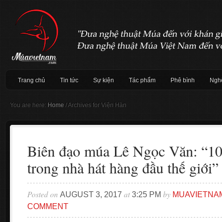
Trang chủ
Tin tức
Sự kiện
Tác phẩm
Phê bình
Nghệ
You are here:
Home
/
Archives for Viện Hàn
Biên đạo múa Lê Ngọc Văn: “10
trong nhà hát hàng đầu thế giới”
Posted on
at
by
AUGUST 3, 2017
3:25 PM
MUAVIETNA
COMMENT