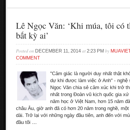
Lê Ngọc Văn: ‘Khi múa, tôi có t
bất kỳ ai’
Posted on
at
by
DECEMBER 11, 2014
2:23 PM
MUAVIE
COMMENT
"Cảm giác là người duy nhất thật khó 
dự khi được làm việc ở Anh" - nghệ 
Ngọc Văn chia sẻ cảm xúc khi trở th
nhất trong Đoàn vũ kịch quốc gia x
năm học ở Việt Nam, hơn 15 năm đào
châu Âu, giờ anh đã có hơn 20 năm trong nghề, một 
dài. Trở lại với những ngày đầu tiên, anh đến với m
đầu tôi …