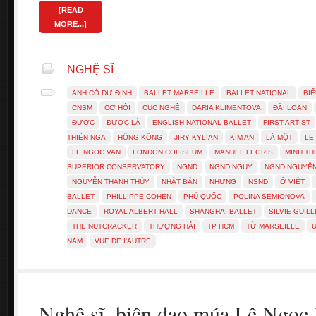
[READ
MORE...]
NGHỆ SĨ
ANH CÓ DỰ ĐỊNH
BALLET MARSEILLE
BALLET NATIONAL
BIỂ
CNSM
CƠ HỘI
CỤC NGHỆ
DARIA KLIMENTOVA
ĐÀI LOAN
ĐƯỢC
ĐƯỢC LÀ
ENGLISH NATIONAL BALLET
FIRST ARTIST
THIÊN NGA
HỒNG KÔNG
JIRY KYLIAN
KIM AN
LÀ MỘT
LE
LE NGOC VAN
LONDON COLISEUM
MANUEL LEGRIS
MINH TH
SUPERIOR CONSERVATORY
NGND
NGND NGUY
NGND NGUYỄN
NGUYỄN THANH THỦY
NHẬT BẢN
NHƯNG
NSND
Ở VIỆT
BALLET
PHILLIPPE COHEN
PHÚ QUỐC
POLINA SEMIONOVA
DANCE
ROYAL ALBERT HALL
SHANGHAI BALLET
SILVIE GUIL
THE NUTCRACKER
THƯỢNG HẢI
TP HCM
TỪ MARSEILLE
NAM
VUE DE I'AUTRE
Nghệ sĩ, biên đạo múa Lê Ngọc