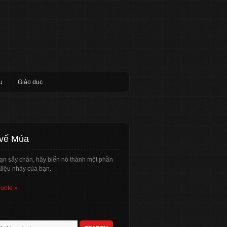
u
Giáo dục
 vế Múa
ạn sẩy chân, hãy biến nó thành một phần
điệu nhảy của bạn.
quote »