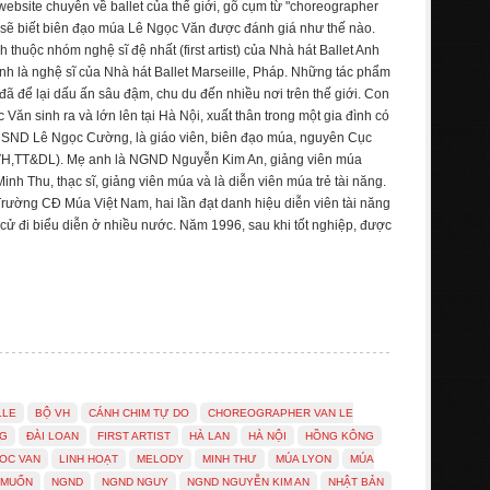
website chuyên về ballet của thế giới, gõ cụm từ "choreographer
 sẽ biết biên đạo múa Lê Ngọc Văn được đánh giá như thế nào.
thuộc nhóm nghệ sĩ đệ nhất (first artist) của Nhà hát Ballet Anh
anh là nghệ sĩ của Nhà hát Ballet Marseille, Pháp. Những tác phẩm
đã để lại dấu ấn sâu đậm, chu du đến nhiều nơi trên thế giới. Con
Văn sinh ra và lớn lên tại Hà Nội, xuất thân trong một gia đình có
 NSND Lê Ngọc Cường, là giáo viên, biên đạo múa, nguyên Cục
 VH,TT&DL). Mẹ anh là NGND Nguyễn Kim An, giảng viên múa
h Thu, thạc sĩ, giảng viên múa và là diễn viên múa trẻ tài năng.
rường CĐ Múa Việt Nam, hai lần đạt danh hiệu diễn viên tài năng
ử đi biểu diễn ở nhiều nước. Năm 1996, sau khi tốt nghiệp, được
LLE
BỘ VH
CÁNH CHIM TỰ DO
CHOREOGRAPHER VAN LE
NG
ĐÀI LOAN
FIRST ARTIST
HÀ LAN
HÀ NỘI
HỒNG KÔNG
OC VAN
LINH HOẠT
MELODY
MINH THƯ
MÚA LYON
MÚA
 MUỐN
NGND
NGND NGUY
NGND NGUYỄN KIM AN
NHẬT BẢN