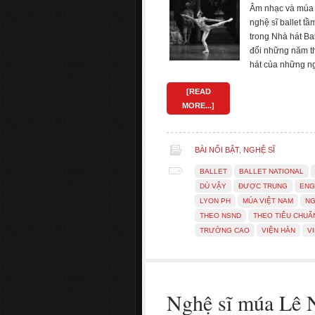
Âm nhạc và múa L
nghệ sĩ ballet tầ
trong Nhà hát Ba
đổi những năm th
hát của những n
[READ
MORE...]
BÀI NỔI BẬT
,
NGHỆ SĨ
BALLET
BALLET NATIONAL
DÙ VẬY
ĐƯỢC TRUNG
ENG
LYON PH
MÚA VIỆT NAM
NG
THEO NSND
THEO TIÊU CHUẨ
TRƯỜNG CAO
VIỆN HÀN
V
Nghệ sĩ múa Lê N