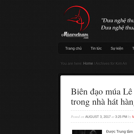
Trang chủ
Tin tức
Sự kiện
You are here:
Home
/
Archives for Kim An
Biên đạo múa Lê 
trong nhà hát hàn
Posted on
at
by
AUGUST 3, 2017
3:25 PM
Được Trung tâm 