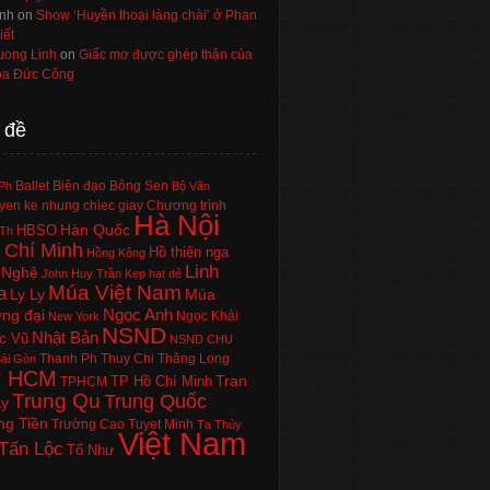
nh
on
Show ‘Huyền thoại làng chài’ ở Phan
iết
uong Linh
on
Giấc mơ được ghép thận của
a Đức Công
 đề
Ballet
Biên đạo
Bông Sen
Ph
Bộ Văn
en ke nhung chiec giay
Chương trình
Hà Nội
Hàn Quốc
HBSO
Th
 Chí Minh
Hồ thiên nga
Hồng Kông
Linh
 Nghệ
John Huy Trần
Kẹp hạt dẻ
Múa Việt Nam
a
Ly Ly
Múa
Ngọc Anh
ng đại
Ngọc Khải
New York
NSND
Nhật Bản
c Vũ
NSND CHU
Thanh Ph
Thuy Chi
Thăng Long
ài Gòn
P HCM
Tran
TP Hồ Chí Minh
TPHCM
Trung Qu
Trung Quốc
Ly
ng Tiền
Trường Cao
Tuyet Minh
Tạ Thùy
Việt Nam
Tấn Lộc
Tố Như