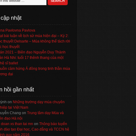
 cập nhật
na Pavlovna Pavlova
ạt bài luận về lịch sử múa hiện đại – Kỳ 2:
c thuyết Delsarte – Múa không thể tách rời
c học thuyết
án 2021 – Biên đạo Nguyễn Duy Thành
ần Hà Nhi: tuổi 17 thênh thang của một
hệ sĩ ballet
uồn cảm hứng Á đông trong tinh thần múa
ơng đại
n hồi gần nhất
uỳnh
on
Những trường dạy múa chuyên
hiệp tại Việt Nam
uyễn Chang
on
Trung tâm dạy Múa và
ên đạo Hà nội
 doan xs than tai mn
on
Thông báo tuyển
nh đào tạo Đại học, Cao đẳng và TCCN hệ
ính quy năm 2016