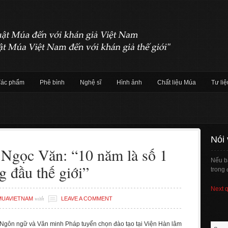
Tác phẩm
Phê bình
Nghệ sĩ
Hình ảnh
Chất liệu Múa
Tư liệ
Nói
Ngọc Văn: “10 năm là số 1
Nếu b
g đầu thế giới”
trong 
Next 
with
MUAVIETNAM
LEAVE A COMMENT
Ngôn ngữ và Văn minh Pháp tuyển chọn đào tạo tại Viện Hàn lâm