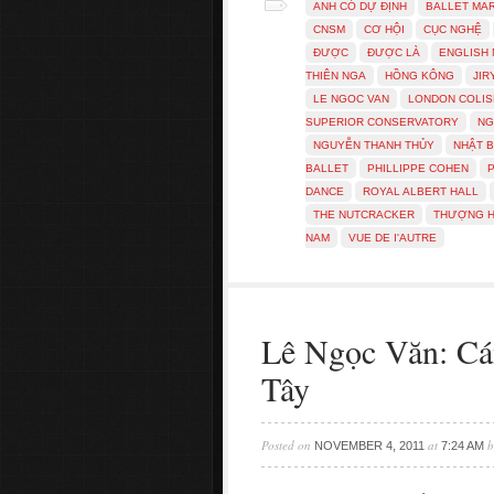
ANH CÓ DỰ ĐỊNH
BALLET MA
CNSM
CƠ HỘI
CỤC NGHỆ
ĐƯỢC
ĐƯỢC LÀ
ENGLISH 
THIÊN NGA
HỒNG KÔNG
JIR
LE NGOC VAN
LONDON COLI
SUPERIOR CONSERVATORY
NG
NGUYỄN THANH THỦY
NHẬT 
BALLET
PHILLIPPE COHEN
DANCE
ROYAL ALBERT HALL
THE NUTCRACKER
THƯỢNG H
NAM
VUE DE I'AUTRE
Lê Ngọc Văn: Cán
Tây
Posted on
at
b
NOVEMBER 4, 2011
7:24 AM