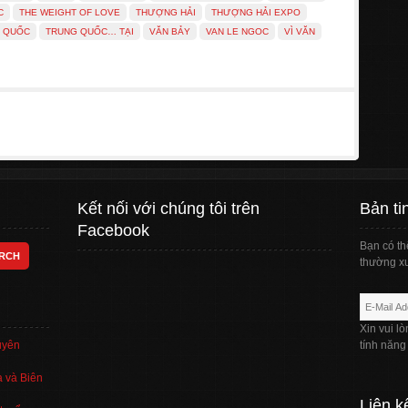
C
THE WEIGHT OF LOVE
THƯỢNG HẢI
THƯỢNG HẢI EXPO
 QUỐC
TRUNG QUỐC… TẠI
VĂN BẢY
VAN LE NGOC
VÌ VĂN
Kết nối với chúng tôi trên
Bản ti
Facebook
Bạn có th
thường xu
Xin vui l
uyên
tính năng
 và Biên
Liên k