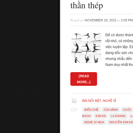
thần thép
Posted on
at
NOVEMBER 18, 2015
2:09 PM
Để có được thành
rất nhỏ, có nhữn
việc luyện tập. 
đang dốc sức ch
nhưng nhắc đến L
Nam duy nhất th
[READ
MORE...]
BÀI NỔI BẬT
,
NGHỆ SĨ
BIÊN CHẾ
CỦA MÌNH
CƯỜI
BACH
KIM AN
LA DANSE
L
NGHE SI MUA
NGUYỄN KIM AN