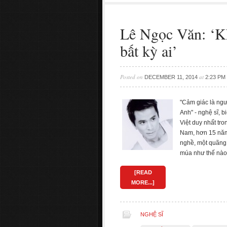
Lê Ngọc Văn: ‘Khi
bất kỳ ai’
Posted on
at
DECEMBER 11, 2014
2:23 PM
"Cảm giác là ngườ
Anh" - nghệ sĩ, 
Việt duy nhất tr
Nam, hơn 15 năm 
nghề, một quãng 
múa như thế nào?
[READ
MORE...]
NGHỆ SĨ