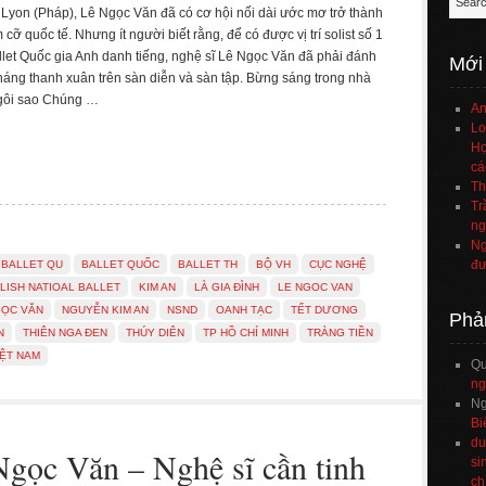
yon (Pháp), Lê Ngọc Văn đã có cơ hội nối dài ước mơ trở thành
m cỡ quốc tế. Nhưng ít người biết rằng, để có được vị trí solist số 1
llet Quốc gia Anh danh tiếng, nghệ sĩ Lê Ngọc Văn đã phải đánh
Mới
áng thanh xuân trên sàn diễn và sàn tập. Bừng sáng trong nhà
gôi sao Chúng …
An
Lo
Họ
cá
Th
Tr
ng
Ng
đư
BALLET QU
BALLET QUỐC
BALLET TH
BỘ VH
CỤC NGHỆ
LISH NATIOAL BALLET
KIM AN
LÀ GIA ĐÌNH
LE NGOC VAN
ỌC VĂN
NGUYỄN KIM AN
NSND
OANH TẠC
TẾT DƯƠNG
Phả
N
THIÊN NGA ĐEN
THÚY DIÊN
TP HỒ CHÍ MINH
TRÀNG TIỀN
IỆT NAM
Q
ng
Ng
Bi
du
gọc Văn – Nghệ sĩ cần tinh
si
ch