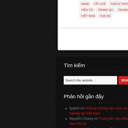
NSND
TÂY CHỈ
THÁCH THỨ
TIỀN TÀI
TRUNG QU
TRUNG
VIỆT NAM
VUE DE
Tìm kiếm
Phản hồi gần đây
Quỳnh
on
Những trường dạy múa ch
nghiệp tại Việt Nam
Nguyễn Chang
on
Trung tâm dạy Múa
đạo Hà nội