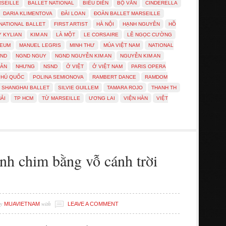
RSEILLE
BALLET NATIONAL
BIỂU DIỄN
BỘ VĂN
CINDERELLA
DARIA KLIMENTOVA
ĐÀI LOAN
ĐOÀN BALLET MARSEILLE
NATIONAL BALLET
FIRST ARTIST
HÀ NỘI
HẠNH NGUYÊN
HỒ
Y KYLIAN
KIM AN
LÀ MỘT
LE CORSAIRE
LÊ NGỌC CƯỜNG
SEUM
MANUEL LEGRIS
MINH THƯ
MÚA VIỆT NAM
NATIONAL
ND
NGND NGUY
NGND NGUYỄN KIM AN
NGUYỄN KIM AN
BẢN
NHƯNG
NSND
Ở VIỆT
Ở VIỆT NAM
PARIS OPERA
PHÚ QUỐC
POLINA SEMIONOVA
RAMBERT DANCE
RAMDOM
SHANGHAI BALLET
SILVIE GUILLEM
TAMARA ROJO
THANH TH
ẢI
TP HCM
TỪ MARSEILLE
ƯƠNG LAI
VIỆN HÀN
VIỆT
h chim bằng vỗ cánh trời
y
with
MUAVIETNAM
LEAVE A COMMENT