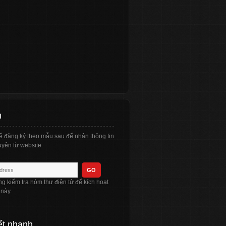
n
ể đăng ký theo mẫu sau để nhận thông tin
yên từ website
òng kiểm tra hòm thư điện tử để kích hoạt
 này.
ết nhanh