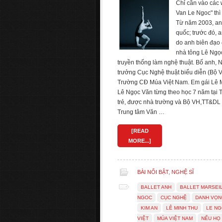
Chỉ cần vào các 
Van Le Ngoc" thì
Từ năm 2003, anh 
quốc; trước đó, 
do anh biên đạo 
nhà tông Lê Ngọc 
truyền thống làm nghệ thuật. Bố anh,
trưởng Cục Nghệ thuật biểu diễn (Bộ
Trường CĐ Múa Việt Nam. Em gái Lê Min
Lê Ngọc Văn từng theo học 7 năm tại T
trẻ, được nhà trường và Bộ VH,TT&DL c
Trung tâm Văn …
[READ
MORE...]
BÀI NỔI BẬT
,
NGHỆ SĨ
BALLET ANH
BALLET MARSEI
NGOC
CỤC NGHỆ
DANH VỌ
KIM AN
LÊ MINH THU
LE NG
VIỆT
MÚA VIỆT NAM
NẾU HỌ