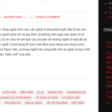
Mi
Th
Tr
by
with
Ho
MUAVIETNAM
LEAVE A COMMENT
Chủ
 công ngày hôm nay, các nghệ sĩ múa phải luyện tập từ khi còn
g người phải rời xa gia đình và không một ngày nào được lơ là
ELLE xin chia sẻ với bạn câu chuyện về những nghệ sĩ múa đã và
Anh 
o nghề. Chưa từng tổ chức một đêm múa riêng nào trong nước,
Chuy
ê Ngọc Văn, ai trong nghề này cũng biết. Anh là nghệ sĩ múa Việt
Duy 
uộc "biên chế" của nhà …
Hồ
Hội
Ng
đươ
Nhạ
TH
S
T
Ly 
CƯỜI LỚN
DIỄN VIÊN
ELLE
GRAND PAS
GRAND PAS DU
Trà
A DANSE DU STRAVINSKY
LÊ NGỌC CƯỜNG
LE NGOC VAN
THƯỢNG HẢI
VAN LE NGOC
VỀ VỚI GIA ĐÌNH
VIỆT NAM
Chi.