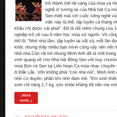
trở thành thế hệ vàng của múa và n
nghệ sĩ tương lai của Nhà hát Ca m
Sen miệt mài với cuộc sống nghề v
việc này là thế, tập luyện cả tháng 
khấu chỉ được vài phút". Đó là nỗi niềm chung của 1
nghiệp trở về sau 6 năm học múa xứ người. Vũ công
thổ lộ: "Nhớ nhà lắm, tập luyện lại vất vả, mỗi lần 
khóc nhưng thấy nhiều bạn mình cũng vậy nên riết r
nhớ nhà Còn rất trẻ nhưng Minh Anh đã là một tron
vinh quang về cho Nhà hát Bông Sen với huy chươn
múa Bùn và Sen tại Liên hoan Ca múa nhạc chuyên 
ở Đắk Lắk. Vốn không phải "con nhà nòi", Minh Anh
nhờ cơ duyên, phần lớn nhờ đam mê. "Em sinh thiếu
sinh chỉ nặng 1,7 kg, sức khỏe không tốt nên mẹ mớ
[READ
MORE...]