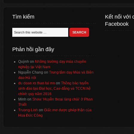
Tìm kiếm
Kết nối với 
Facebook
Phản hồi gần đây
Quỳnh
on
Những trường dạy múa chuyên
nghiệp tại Việt Nam
Nguyễn Chang
on
Trung tâm dạy Múa và Biên
đạo Hà nội
du doan xs than tai mn
on
Thông báo tuyển
sinh đào tạo Đại học, Cao đẳng và TCCN hệ
chính quy năm 2016
Minh
on
Show ‘Huyền thoại làng chài’ ở Phan
Thiết
Truong Linh
on
Giấc mơ được ghép thận của
Hoa Đức Công