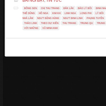
BÀI NỔI BẬT
,
TIN TỨC
BÔNG SEN
CHỊ THU TRANG
ĐẮK LẮK
ĐÀO LÝ BÔI
ĐINH NH
THẾ DŨNG
HỒ NGA
KIM KH
LINH NGA
LONG PHI
LÝ BÔI
NHÀ LẮM
NSƯT ĐẶNG HÙNG
NSƯT ĐINH LINH
PHỤNG TUYỀN
THẢO LINH
THEO DỰ KIẾN
THU TRANG
TRUNG QU
TRUNG
VỚI NHỮNG
VŨ MINH ANH