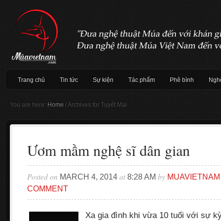
Trang chủ
Tin tức
Sự kiện
Tác phẩm
Phê bình
Nghệ
You are here:
Home
/
Archives for Tuyết Mai
Ươm mầm nghệ sĩ dân gian
Posted on
at
by
MARCH 4, 2014
8:28 AM
MUAVIETNAM
COMMENT
Xa gia đình khi vừa 10 tuổi với sự 